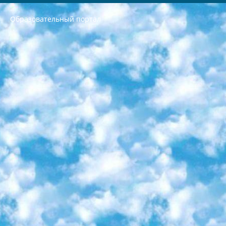
Образовательный портал
РЕСПУБЛИКА УЗБЕКИСТАН МИНИСТРЕРСТВО ДОШКОЛЬНОГО И ШКОЛЬНОГО ОБРАЗОВАНИЯ КОМАНДА в общеобразовательных учреждениях в 2023-2024 учебном году организация и проведение итоговой государственной аттестации обучающихся о Министра дошкольного и школьного образования Республики Узбекистан от 4 марта 2008 года (постановлением Минюста от 20 марта 2008 года № 1778 государственной регистрации) «Итоговое состояние учащихся общего среднего образования на основании положения об утверждении положения об аттестации общего среднего образования выпускной экзамен студентов в образовательных учреждениях в 2023-2024 учебном году В целях организации и прохождения аттестации приказываю: 1. Следующее: перечень предметов, по которым будет проводиться итоговая государственная аттестация и экзамен формы перевода согласно приложению 1; сертификаты международного образца, оценивающие уровень владения иностранными языками перечень согласно приложению 2; 2. Педагогический при специализированных образовательных учреждениях. научно-практический центр квалификации и международной оценки (Д.Давидова) 2024 г. До 25 марта: задания по предметам, по которым будет проводиться итоговая аттестация разработка и утверждение технических условий; итоговая аттестация на основании разработанного предметного задания разработка вопросов по предметам (устно и письменно), экзамен передача; общеобразовательные средние школы и специальные учебные заведения учащиеся выпускных классов школ и интернатов в агентской системе подготовка базы данных экзаменационных материалов и критериев оценки; перевод базы экзаменационных материалов на все языки обучения подать в Республиканский образовательный центр для изготовления; варианты экзаменов на основе разработанных контрольных материалов пусть будут поставлены задачи формирования. 3. Республиканский образовательный центр (Ш.Худайкулов) до 5 апреля 2024 года. до: база данных предоставленных экзаменационных материалов на все языки обучения перевод и экспертиза; для слепых, слабовидящих, глухих, слабослышащих и умственно отсталых детей учащиеся выпускных классов специализированных школ и школ-интернатов база данных экзаменационных материалов на всех преподаваемых языках подготовка критериев оценки; специализированные школы для умственно отсталых детей и технологии для учащихся выпускных классов школ-интернатов разработка соответствующих рекомендаций и критериев проведения ЕГЭ по естествознанию давать задания. 4. Педагогический при специализированных образовательных учреждениях. Научно-практический центр навыков и международной оценки (Д.Давидова), Республика образовательный центр (Худайкулов Ш.) итоговый государственный аттестационный экзамен ориентирован на творческое и логическое мышление при подготовке базы материалов учитывать введение заданий. 5. Следует отметить, что: сертификат государственного образца о знании общеобразовательного предмета и как минимум национальный уровень B1 по предметам на иностранных языках, указанным в Приложении 2. или международно признанный сертификат эквивалентного уровня студенты, изучающие определенный предмет, освобождаются от экзамена; по соответствующим предметам запланирована итоговая государственная аттестация за день до дня, путем жеребьевки Рабочей группой (в письменной форме по предметам, проводимым в форме) из числа сформированных вариантов выбрано 2 варианта; 2 выбранных варианта экзамена анонсированы на официальном сайте министерства и все выпускники по всей стране на основе этих вариантов проводит итоговую государственную аттестацию. 6. Государственное образование учащихся средних общеобразовательных учреждений. знания в соответствии с квалификационными требованиями, которые необходимо приобрести на основании стандартов итоговый (выпускной) контроль для 9 и 11 классов в целях тестирования Экзамены (далее – экзамены) состоят из предметов, перечисленных в приложении 1. будет сделано. 7. Экзамены пройдут с 26 мая по 15 июня 2024 г. (кроме науки физического воспитания). 8. Физическая для учащихся 9 классов общесредних образовательных учреждений. Экзамены по предмету «Образование, квалификация медицина» 1-6 мая 2024 года. сотрудники перевести под присмотр (с отклонениями в физическом или умственном развитии) специализированная школа для детей, школы-интернаты и со сколиозом школы-интернаты санаторного типа для больных детей исключены). 9. Он был слепым, слабовидящим и имел нарушения опорно-двигательного аппарата. экзамены в специализированных школах и интернатах для детей должны проводиться исходя из требований, предъявляемых к общеобразовательным учреждениям (физкультура кроме науки). 10. Специализированная школа для глухих и слабослышащих детей. и экзамены в интернатах и быть реализован в виде письменного теста по математике. 11. Специальность для умственно отсталых детей. Для 9 класса Родной язык и литературное письмо Государственный язык (язык обучения – узбекский). для неклассов) написано Математическое письмо Письменная/устная история Узбекистана Физическое воспитание практично Итоговый контроль Для 11 класса Написание родного языка и литературы (эссе) Математическое письмо Узбекский язык (обучение на узбекском языке) не посещающее общее среднее образование для учреждений)/Образовательное учреждение выбор письменный и устный Иностранный язык письменный/устный Письменная/устная история Узбекистана *По выбору студента:  Химия  Физика  Основы государственного права  География 10 бесплатных образовательных ресурсов - Мы составили подборку онлайн-проектов с интерактивными упражнениями, видеолекциями и статьями. Они помогут вам обрести новые и освежить старые знания бесплатно. 1. «ИНТУИТ» Старейшая образовательная площадка Рунета. Здесь вы найдёте сотни текстовых и видеокурсов на десятки различных тем — от программирования до психологии. Многие курсы подготовлены российскими университетами и крупными международными компаниями вроде Intel и Microsoft. Самостоятельное обучение бесплатное, но желающие могут оплатить услуги персональных наставников. 2. «Смартия» знакомит с актуальными профессиями и подсказывает, как им обучаться. Выбрав заинтересовавшую вас специальность — SMM-специалист, фотограф, веб-дизайнер или другую, — увидите список необходимых для неё умений. Чтобы вы могли освоить их самостоятельно, для каждого умения площадка отображает подборку ссылок на учебные материалы. Хотя «Смартия» ориентируется на русскоязычную аудиторию, часть контента всё же доступна только на английском. 3. «Лекторий Физтеха» Проект Московского физико-технического института (Физтеха). С его помощью вы можете смотреть онлайн серии лекций, записанные на видео в этом вузе. В числе доступных предметов — физика, биология, химия, информационные технологии и другие. К некоторым лекциям администрация ресурса прилагает готовые конспекты, которые можно скачивать в PDF-формате. 4. ITMOcourses Онлайн-площадка Санкт-Петербургского национального исследовательского университета информационных технологий, механики и оптики (ИТМО). Ресурс предоставляет свободный доступ к курсам, разработанным в этом вузе. Каталог материалов разбит на четыре категории: «Оптические системы и технологии», «Приборостроение и робототехника», «Информационные технологии» и «Биотехнологии». Курсы состоят из видеолекций, интерактивных демонстраций и заданий. 5. «КиберЛенинка» Электронная научная библиотека открытого доступа. Каталог площадки регулярно обрастает текстами статей из различных научных изданий. Сгруппированные по журналам и рубрикам публикации можно читать онлайн или скачивать целиком в PDF-формате. Проект нацелен на популяризацию науки за счёт открытого доступа к качественной информации. 6. «ПостНаука» На этом ресурсе публикуют подборки видеолекций, составленные экспертами из разных отраслей и объединённые общими темами. Среди них, к примеру, есть серии «Биоинформатика и геномика», «Культура средневековой Скандинавии» и Cinema Studies о теории кино. Каждая подборка лекций — логически связанная история, рассказанная экспертом от первого лица. Кроме того, на сайте появляются научно-образовательные статьи и тесты на разные темы. 7. «Newочём» Команда проекта «Newочём» отбирает самые интересные тексты из англоязычных СМИ и переводит те из них, за которые голосуют участники сообщества «ВКонтакте». По большей части это научно-популярные статьи. Редакторы придумывают лишь заголовки, в остальном содержание переводов соответствует оригиналам. Полные тексты можно читать прямо в социальной сети. 8. InternetUrok Онлайн-база материалов по основным дисциплинам школьной программы. Информация на сайте структурирована по классам, предметам и темам (урокам). Каждый урок состоит из видеолекций и конспектов. Есть также интерактивные тренажёры и тесты для закрепления пройденного материала. Даже если вы давно окончили школу, возможность повторить программу старших классов всегда может пригодиться. 9. Edutainme Ещё один ресурс об образовании. В отличие от Newtonew, как мне кажется, Edutainme больше ориентируется на представителей индустрии: педагогов, предпринимателей, разработчиков образовательных проектов. Но и любой, кто просто стремится к саморазвитию, найдёт на сайте много полезного и интересного для себя. Например, информацию о новых курсах и образовательных сервисах. 10. Newtonew Онлайн-медиа об образовании и обучении в широком смысле. Авторы Newtonew пишут об инструментах, заведениях, тактиках и стратегиях, которые помогают учить других и получать новые знания самостоятельно. На этой площадке вы найдёте новости, обзоры, аналитические мат