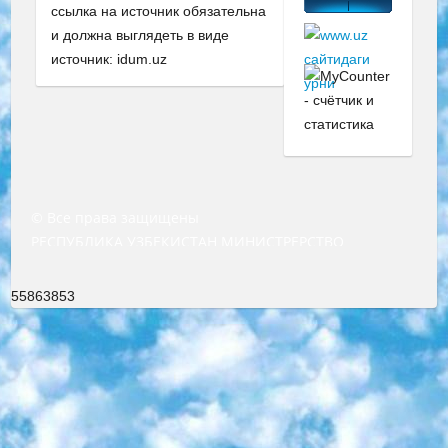
ссылка на источник обязательна
и должна выглядеть в виде
источник: idum.uz
© Все права защищены
РЕСПУБЛИКА УЗБЕКИСТАН МИНИСТРЕРСТВО ДОШКОЛЬНОГО И ШКОЛЬНОГО ОБРАЗОВАНИЯ КОМАНДА в общеобразовательных учреждениях в 2023-2024 учебном году организация и проведение итоговой государственной аттестации обучающихся о Министра дошкольного и школьного образования Республики Узбекистан от 4 марта 2008 года (постановлением Минюста от 20 марта 2008 года № 1778 государственной регистрации) «Итоговое состояние учащихся общего среднего образования на основании положения об утверждении положения об аттестации общего среднего образования выпускной экзамен студентов в образовательных учреждениях в 2023-2024 учебном году В целях организации и прохождения аттестации приказываю: 1. Следующее: перечень предметов, по которым будет проводиться итоговая государственная аттестация и экзамен формы перевода согласно приложению 1; сертификаты международного образца, оценивающие уровень владения иностранными языками перечень согласно приложению 2; 2. Педагогический при специализированных образовательных учреждениях. научно-практический центр квалификации и международной оценки (Д.Давидова) 2024 г. До 25 марта: задания по предметам, по которым будет проводиться итоговая аттестация разработка и утверждение технических условий; итоговая аттестация на основании разработанного предметного задания разработка вопросов по предметам (устно и письменно), экзамен передача; общеобразовательные средние школы и специальные учебные заведения учащиеся выпускных классов школ и интернатов в агентской системе подготовка базы данных экзаменационных материалов и критериев оценки; перевод базы экзаменационных материалов на все языки обучения подать в Республиканский образовательный центр для изготовления; варианты экзаменов на основе разработанных контрольных материалов пусть будут поставлены задачи формирования. 3. Республиканский образовательный центр (Ш.Худайкулов) до 5 апреля 2024 года. до: база данных предоставленных экзаменационных материалов на все языки обучения перевод и экспертиза; для слепых, слабовидящих, глухих, слабослышащих и умственно отсталых детей учащиеся выпускных классов специализированных школ и школ-интернатов база данных экзаменационных материалов на всех преподаваемых языках подготовка критериев оценки; специализированные школы для умственно отсталых детей и технологии для учащихся выпускных классов школ-интернатов разработка соответствующих рекомендаций и критериев проведения ЕГЭ по естествознанию давать задания. 4. Педагогический при специализированных образовательных учреждениях. Научно-практический центр навыков и международной оценки (Д.Давидова), Республика образовательный центр (Худайкулов Ш.) итоговый государственный аттестационный экзамен ориентирован на творческое и логическое мышление при подготовке базы материалов учитывать введение заданий. 5. Следует отметить, что: сертификат государственного образца о знании общеобразовательного предмета и как минимум национальный уровень B1 по предметам на иностранных языках, указанным в Приложении 2. или международно признанный сертификат эквивалентного уровня студенты, изучающие определенный предмет, освобождаются от экзамена; по соответствующим предметам запланирована итоговая государственная аттестация за день до дня, путем жеребьевки Рабочей группой (в письменной форме по предметам, проводимым в форме) из числа сформированных вариантов выбрано 2 варианта; 2 выбранных варианта экзамена анонсированы на официальном сайте министерства и все выпускники по всей стране на основе этих вариантов проводит итоговую государственную аттестацию. 6. Государственное образование учащихся средних общеобразовательных учреждений. знания в соответствии с квалификационными требованиями, которые необходимо приобрести на основании стандартов итоговый (выпускной) контроль для 9 и 11 классов в целях тестирования Экзамены (далее – экзамены) состоят из предметов, перечисленных в приложении 1. будет сделано. 7. Экзамены пройдут с 26 мая по 15 июня 2024 г. (кроме науки физического воспитания). 8. Физическая для учащихся 9 классов общесредних образовательных учреждений. Экзамены по предмету «Образование, квалификация медицина» 1-6 мая 2024 года. сотрудники перевести под присмотр (с отклонениями в физическом или умственном развитии) специализированная школа для детей, школы-интернаты и со сколиозом школы-интернаты санаторного типа для больных детей исключены). 9. Он был слепым, слабовидящим и имел нарушения опорно-двигательного аппарата. экзамены в специализированных школах и интернатах для детей должны проводиться исходя из требований, предъявляемых к общеобразовательным учреждениям (физкультура кроме науки). 10. Специализированная школа для глухих и слабослышащих детей. и экзамены в интернатах и быть реализован в виде письменного теста по математике. 11. Специальность для умственно отсталых детей. Для 9 класса Родной язык и литературное письмо Государственный язык (язык обучения – узбекский). для неклассов) написано Математическое письмо Письменная/устная история Узбекистана Физическое воспитание практично Итоговый контроль Для 11 класса Написание родного языка и литературы (эссе) Математическое письмо Узбекский язык (обучение на узбекском языке) не посещающее общее среднее образование для учреждений)/Образовательное учреждение выбор письменный и устный Иностранный язык письменный/устный Письменная/устная история Узбекистана *По выбору студента:  Химия  Физика  Основы государственного права  География 10 бесплатных образовательных ресурсов - Мы составили подборку онлайн-проектов с интерактивными упражнениями, видеолекциями и статьями. Они помогут вам обрести новые и освежить старые знания бесплатно. 1. «ИНТУИТ» Старейшая образовательная площадка Рунета. Здесь вы найдёте сотни текстовых и видеокурсов на десятки различных тем — от программирования до психологии. Многие курсы подготовлены российскими университетами и крупными международными компаниями вроде Intel и Microsoft. Самостоятельное обучение бесплатное, но желающие могут оплатить услуги персональных наставников. 2. «Смартия» знакомит с актуальными профессиями и подсказывает, как им обучаться. Выбрав заинтересовавшую вас специальность — SMM-специалист, фотограф, веб-дизайнер или другую, — увидите список необходимых для неё умений. Чтобы вы могли освоить их самостоятельно, для каждого умения площадка отображает подборку ссылок на учебные материалы. Хотя «Смартия» ориентируется на русскоязычную аудиторию, часть контента всё же доступна только на английском. 3. «Лекторий Физтеха» Проект Московского физико-технического института (Физтеха). С его помощью вы можете смотреть онлайн серии лекций, записанные на видео в этом вузе. В числе доступных предметов — физика, биология, химия, информационные технологии и другие. К некоторым лекциям администрация ресурса прилагает готовые конспекты, которые можно скачивать в PDF-формате. 4. ITMOcourses Онлайн-площадка Санкт-Петербургского национального исследовательского университета информационных технологий, механики и оптики (ИТМО). Ресурс предоставляет свободный доступ к курсам, разработанным в этом вузе. Каталог материалов разбит на четыре категории: «Оптические системы и технологии», «Приборостроение и робототехника», «Информационные технологии» и «Биотехнологии». Курсы состоят из видеолекций, интерактивных демонстраций и заданий. 5. «КиберЛенинка» Электронная научная библиотека открытого доступа. Каталог площадки регулярно обрастает текстами статей из различных научных изданий. Сгруппированные по журналам и рубрикам публикации можно читать онлайн или скачивать целиком в PDF-формате. Проект нацелен на популяризацию науки за счёт открытого доступа к качественной информации. 6. «ПостНаука» На этом ресурсе публикуют подборки видеолекций, составленные экспертами из разных отраслей и объединённые общими темами. Среди них, к примеру, есть серии «Биоинформатика и геномика», «Культура средневековой Скандинавии» и Cinema Studies о теории кино. Каждая подборка лекций — логически связанная история, рассказанная экспертом от первого лица. Кроме того, на сайте появляются научно-образовательные статьи и тесты на разные темы. 7. «Newочём» Команда проекта «Newочём» отбирает самые интересные тексты из англоязычных СМИ и переводит те из них, за которые голосуют участники сообщества «ВКонтакте». По большей части это научно-популярные статьи. Редакторы придумывают лишь заголовки, в остальном содержание переводов соответствует оригиналам. Полные тексты можно читать прямо в социальной сети. 8. InternetUrok Онлайн-база материалов по основным дисциплинам школьной программы. Информация на сайте структурирована по классам, предметам и темам (урокам). Каждый урок состоит из видеолекций и конспектов. Есть также интерактивные тренажёры и тесты для закрепления пройденного материала. Даже если вы давно окончили школу, возможность повторить программу старших классов всегда может пригодиться. 9. Edutainme Ещё один ресурс об образовании. В отличие от Newtonew, как мне кажется, Edutainme больше ориентируется на представителей индустрии: педагогов, предпринимателей, разработчиков образовательных проектов. Но и любой, кто просто стремится к саморазвитию, найдёт на сайте много полезного и интересного для себя. Например, информацию о новых курсах и образовательных сервисах. 10. Newtonew Онлайн-медиа об образовании и обучении в широком смысле. Авторы Newtonew пишут об инструментах, заведениях, тактиках и стратегиях, которые помогают учить других и получать новые знания самостоятельно. На этой площадке вы найдёте новости, обзоры, аналитические мате
55863853