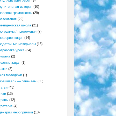
опуляризация работ
(9)
оучительная история
(10)
равовая грамотность
(29)
резентация
(22)
резидентская школа
(21)
рограммы / приложения
(7)
рофориентация
(14)
аздаточные материалы
(13)
азработка урока
(34)
еклама
(2)
ешение задач
(1)
казки
(2)
оюз молодёжи
(1)
прашивали — отвечаем
(35)
татьи
(43)
тихи
(13)
траны
(12)
тратегия
(4)
ценарий мероприятия
(18)