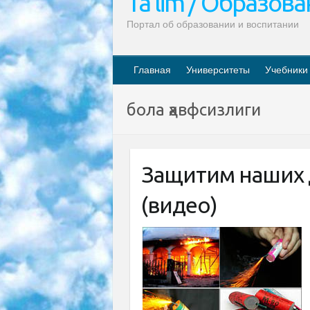
Ta’lim / Образов
Портал об образовании и воспитании
Главная
Университеты
Учебники
бола ҳавфсизлиги
Защитим наших 
(видео)