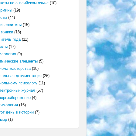
ексты на английском языке
(10)
ермины
(19)
есты
(44)
ниверситеты
(15)
чебники
(18)
читель года
(11)
акты
(17)
илология
(9)
имические элементы
(5)
кола мастерства
(18)
кольная документация
(26)
кольному психологу
(11)
лектронный журнал
(57)
нергосбережение
(4)
тимология
(16)
от день в истории
(7)
мор
(1)