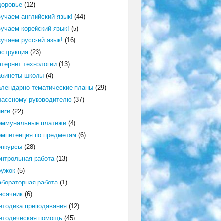
доровье
(12)
зучаем английский язык!
(44)
зучаем корейский язык!
(5)
зучаем русский язык!
(16)
нструкция
(23)
нтернет технологии
(13)
абинеты школы
(4)
алендарно-тематические планы
(29)
лассному руководителю
(37)
ниги
(22)
оммунальные платежи
(4)
омпетенция по предметам
(6)
онкурсы
(28)
онтрольная работа
(13)
ружок
(5)
абораторная работа
(1)
есячник
(6)
етодика преподавания
(12)
етодическая помощь
(45)