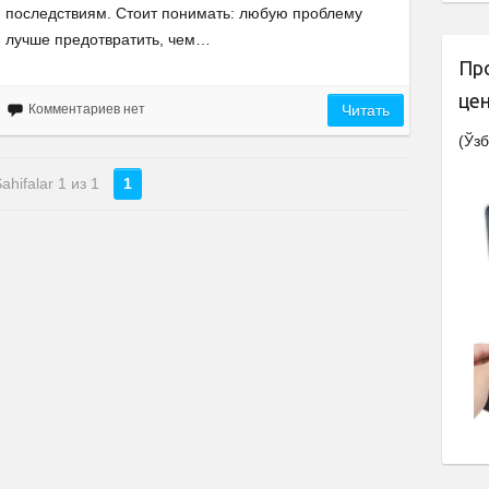
последствиям. Стоит понимать: любую проблему
лучше предотвратить, чем…
Пр
це
Комментариев нет
Читать
(Ўзб
ahifalar 1 из 1
1