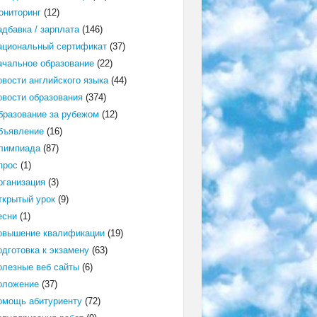
ониторинг
(12)
адбавка / зарплата
(146)
ациональный сертификат
(37)
ачальное образование
(22)
овости английского языка
(44)
овости образования
(374)
бразование за рубежом
(12)
бъявление
(16)
лимпиада
(87)
прос
(1)
рганизация
(3)
ткрытый урок
(9)
есни
(1)
овышение квалификации
(19)
одготовка к экзамену
(63)
олезные веб сайты
(6)
оложение
(37)
омощь абитуриенту
(72)