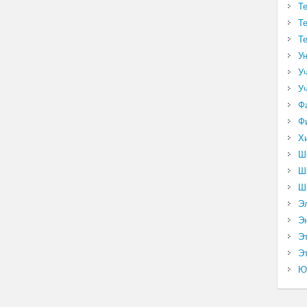
Т
Т
Т
У
У
У
Ф
Ф
Х
Ш
Ш
Ш
Э
Э
Э
Эт
Ю