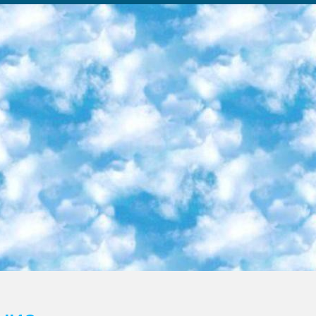
ка образовательный центр (Худайкулов Ш.) итоговый государственный аттестационный экзамен ориентирован на творческое и логическое мышление при подготовке базы материалов учитывать введение заданий. 5. Следует отметить, что: сертификат государственного образца о знании общеобразовательного предмета и как минимум национальный уровень B1 по предметам на иностранных языках, указанным в Приложении 2. или международно признанный сертификат эквивалентного уровня студенты, изучающие определенный предмет, освобождаются от экзамена; по соответствующим предметам запланирована итоговая государственная аттестация за день до дня, путем жеребьевки Рабочей группой (в письменной форме по предметам, проводимым в форме) из числа сформированных вариантов выбрано 2 варианта; 2 выбранных варианта экзамена анонсированы на официальном сайте министерства и все выпускники по всей стране на основе этих вариантов проводит итоговую государственную аттестацию. 6. Государственное образование учащихся средних общеобразовательных учреждений. знания в соответствии с квалификационными требованиями, которые необходимо приобрести на основании стандартов итоговый (выпускной) контроль для 9 и 11 классов в целях тестирования Экзамены (далее – экзамены) состоят из предметов, перечисленных в приложении 1. будет сделано. 7. Экзамены пройдут с 26 мая по 15 июня 2024 г. (кроме науки физического воспитания). 8. Физическая для учащихся 9 классов общесредних образовательных учреждений. Экзамены по предмету «Образование, квалификация медицина» 1-6 мая 2024 года. сотрудники перевести под присмотр (с отклонениями в физическом или умственном развитии) специализированная школа для детей, школы-интернаты и со сколиозом школы-интернаты санаторного типа для больных детей исключены). 9. Он был слепым, слабовидящим и имел нарушения опорно-двигательного аппарата. экзамены в специализированных школах и интернатах для детей должны проводиться исходя из требований, предъявляемых к общеобразовательным учреждениям (физкультура кроме науки). 10. Специализированная школа для глухих и слабослышащих детей. и экзамены в интернатах и быть реализован в виде письменного теста по математике. 11. Специальность для умственно отсталых детей. Для 9 класса Родной язык и литературное письмо Государственный язык (язык обучения – узбекский). для неклассов) написано Математическое письмо Письменная/устная история Узбекистана Физическое воспитание практично Итоговый контроль Для 11 класса Написание родного языка и литературы (эссе) Математическое письмо Узбекский язык (обучение на узбекском языке) не посещающее общее среднее образование для учреждений)/Образовательное учреждение выбор письменный и устный Иностранный язык письменный/устный Письменная/устная история Узбекистана *По выбору студента:  Химия  Физика  Основы государственного права  География 10 бесплатных образовательных ресурсов - Мы составили подборку онлайн-проектов с интерактивными упражнениями, видеолекциями и статьями. Они помогут вам обрести новые и освежить старые знания бесплатно. 1. «ИНТУИТ» Старейшая образовательная площадка Рунета. Здесь вы найдёте сотни текстовых и видеокурсов на десятки различных тем — от программирования до психологии. Многие курсы подготовлены российскими университетами и крупными международными компаниями вроде Intel и Microsoft. Самостоятельное обучение бесплатное, но желающие могут оплатить услуги персональных наставников. 2. «Смартия» знакомит с актуальными профессиями и подсказывает, как им обучаться. Выбрав заинтересовавшую вас специальность — SMM-специалист, фотограф, веб-дизайнер или другую, — увидите список необходимых для неё умений. Чтобы вы могли освоить их самостоятельно, для каждого умения площадка отображает подборку ссылок на учебные материалы. Хотя «Смартия» ориентируется на русскоязычную аудиторию, часть контента всё же доступна только на английском. 3. «Лекторий Физтеха» Проект Московского физико-технического института (Физтеха). С его помощью вы можете смотреть онлайн серии лекций, записанные на видео в этом вузе. В числе доступных предметов — физика, биология, химия, информационные технологии и другие. К некоторым лекциям администрация ресурса прилагает готовые конспекты, которые можно скачивать в PDF-формате. 4. ITMOcourses Онлайн-площадка Санкт-Петербургского национального исследовательского университета информационных технологий, механики и оптики (ИТМО). Ресурс предоставляет свободный доступ к курсам, разработанным в этом вузе. Каталог материалов разбит на четыре категории: «Оптические системы и технологии», «Приборостроение и робототехника», «Информационные технологии» и «Биотехнологии». Курсы состоят из видеолекций, интерактивных демонстраций и заданий. 5. «КиберЛенинка» Электронная научная библиот