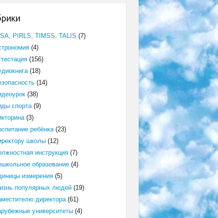
брики
ISA, PIRLS, TIMSS, TALIS
(7)
строномия
(4)
ттестация
(156)
удиокнига
(18)
езопасность
(14)
идеоурок
(38)
иды спорта
(9)
икторина
(3)
оспитание ребёнка
(23)
иректору школы
(12)
олжностная инструкция
(7)
ошкольное образование
(4)
диницы измерения
(5)
изнь популярных людей
(19)
аместителю директора
(61)
арубежные университеты
(4)