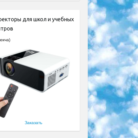
оекторы для школ и учебных
нтров
екча)
Заказать