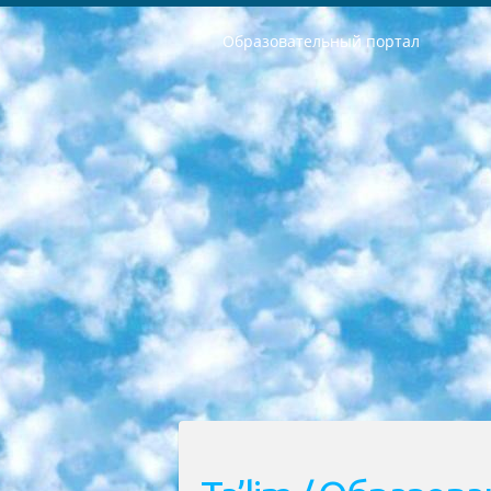
Образовательный портал
РЕСПУБЛИКА УЗБЕКИСТАН МИНИСТРЕРСТВО ДОШКОЛЬНОГО И ШКОЛЬНОГО ОБРАЗОВАНИЯ КОМАНДА в общеобразовательных учреждениях в 2023-2024 учебном году организация и проведение итоговой государственной аттестации обучающихся о Министра дошкольного и школьного образования Республики Узбекистан от 4 марта 2008 года (постановлением Минюста от 20 марта 2008 года № 1778 государственной регистрации) «Итоговое состояние учащихся общего среднего образования на основании положения об утверждении положения об аттестации общего среднего образования выпускной экзамен студентов в образовательных учреждениях в 2023-2024 учебном году В целях организации и прохождения аттестации приказываю: 1. Следующее: перечень предметов, по которым будет проводиться итоговая государственная аттестация и экзамен формы перевода согласно приложению 1; сертификаты международного образца, оценивающие уровень владения иностранными языками перечень согласно приложению 2; 2. Педагогический при специализированных образовательных учреждениях. научно-практический центр квалификации и международной оценки (Д.Давидова) 2024 г. До 25 марта: задания по предметам, по которым будет проводиться итоговая аттестация разработка и утверждение технических условий; итоговая аттестация на основании разработанного предметного задания разработка вопросов по предметам (устно и письменно), экзамен передача; общеобразовательные средние школы и специальные учебные заведения учащиеся выпускных классов школ и интернатов в агентской системе подготовка базы данных экзаменационных материалов и критериев оценки; перевод базы экзаменационных материалов на все языки обучения подать в Республиканский образовательный центр для изготовления; варианты экзаменов на основе разработанных контрольных материалов пусть будут поставлены задачи формирования. 3. Республиканский образовательный центр (Ш.Худайкулов) до 5 апреля 2024 года. до: база данных предоставленных экзаменационных материалов на все языки обучения перевод и экспертиза; для слепых, слабовидящих, глухих, слабослышащих и умственно отсталых детей учащиеся выпускных классов специализированных школ и школ-интернатов база данных экзаменационных материалов на всех преподаваемых языках подготовка критериев оценки; специализированные школы для умственно отсталых детей и технологии для учащихся выпускных классов школ-интернатов разработка соответствующих рекомендаций и критериев проведения ЕГЭ по естествознанию давать задания. 4. Педагогический при специализированных образовательных учреждениях. Научно-практический центр навыков и международной оценки (Д.Давидова), Республи