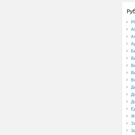
Ру
P
А
А
А
Б
В
В
В
В
Д
Д
Д
Е
Ж
З
З