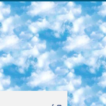
ека открытого доступа. Каталог площадки регулярно обрастает текстами статей из различных научных изданий. Сгруппированные по журналам и рубрикам публикации можно читать онлайн или скачивать целиком в PDF-формате. Проект нацелен на популяризацию науки за счёт открытого доступа к качественной информации. 6. «ПостНаука» На этом ресурсе публикуют подборки видеолекций, составленные экспертами из разных отраслей и объединённые общими темами. Среди них, к примеру, есть серии «Биоинформатика и геномика», «Культура средневековой Скандинавии» и Cinema Studies о теории кино. Каждая подборка лекций — логически связанная история, рассказанная экспертом от первого лица. Кроме того, на сайте появляются научно-образовательные статьи и тесты на разные темы. 7. «Newочём» Команда проекта «Newочём» отбирает самые интересные тексты из англоязычных СМИ и переводит те из них, за которые голосуют участники сообщества «ВКонтакте». По большей части это научно-популярные статьи. Редакторы придумывают лишь заголовки, в остальном содержание переводов соответствует оригиналам. Полные тексты можно читать прямо в социальной сети. 8. InternetUrok Онлайн-база материалов по основным дисциплинам школьной программы. Информация на сайте структурирована по классам, предметам и темам (урокам). Каждый урок состоит из видеолекций и конспектов. Есть также интерактивные тренажёры и тесты для закрепления пройденного материала. Даже если вы давно окончили школу, возможность повторить программу старших классов всегда может пригодиться. 9. Edutainme Ещё один ресурс об образовании. В отличие от Newtonew, как мне кажется, Edutainme больше ориентируется на представителей индустрии: педагогов, предпринимателей, разработчиков образовательных проектов. Но и любой, кто просто стремится к саморазвитию, найдёт на сайте много полезного и интересного для себя. Например, информацию о новых курсах и образовательных сервисах. 10. Newtonew Онлайн-медиа об образовании и обучении в широком смысле. Авторы Newtonew пишут об инструментах, заведениях, тактиках и стратегиях, которые помогают учить других и получать новые знания самостоятельно. На этой площадке вы найдёте новости, обзоры, аналитические мат