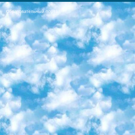
Образовательный портал
РЕСПУБЛИКА УЗБЕКИСТАН МИНИСТРЕРСТВО ДОШКОЛЬНОГО И ШКОЛЬНОГО ОБРАЗОВАНИЯ КОМАНДА в общеобразовательных учреждениях в 2023-2024 учебном году организация и проведение итоговой государственной аттестации обучающихся о Министра дошкольного и школьного образования Республики Узбекистан от 4 марта 2008 года (постановлением Минюста от 20 марта 2008 года № 1778 государственной регистрации) «Итоговое состояние учащихся общего среднего образования на основании положения об утверждении положения об аттестации общего среднего образования выпускной экзамен студентов в образовательных учреждениях в 2023-2024 учебном году В целях организации и прохождения аттестации приказываю: 1. Следующее: перечень предметов, по которым будет проводиться итоговая государственная аттестация и экзамен формы перевода согласно приложению 1; сертификаты международного образца, оценивающие уровень владения иностранными языками перечень согласно приложению 2; 2. Педагогический при специализированных образовательных учреждениях. научно-практический центр квалификации и международной оценки (Д.Давидова) 2024 г. До 25 марта: задания по предметам, по которым будет проводиться итоговая аттестация разработка и утверждение технических условий; итоговая аттестация на основании разработанного предметного задания разработка вопросов по предметам (устно и письменно), экзамен передача; общеобразовательные средние школы и специальные учебные заведения учащиеся выпускных классов школ и интернатов в агентской системе подготовка базы данных экзаменационных материалов и критериев оценки; перевод базы экзаменационных материалов на все языки обучения подать в Республиканский образовательный центр для изготовления; варианты экзаменов на основе разработанных контрольных материалов пусть будут поставлены задачи формирования. 3. Республиканский образовательный центр (Ш.Худайкулов) до 5 апреля 2024 года. до: база данных предоставленных экзаменационных материалов на все языки обучения перевод и экспертиза; для слепых, слабовидящих, глухих, слабослышащих и умственно отсталых детей учащиеся выпускных классов специализированных школ и школ-интернатов база данных экзаменационных материалов на всех преподаваемых языках подготовка критериев оценки; специализированные школы для умственно отсталых детей и технологии для учащихся выпускных классов школ-интернатов разработка соответствующих рекомендаций и критериев проведения ЕГЭ по естествознанию давать задания. 4. Педагогический при специализированных образовательных учреждениях. Научно-практический центр навыков и международной оценки (Д.Давидова), Республика образовательный центр (Худайкулов Ш.) итоговый государственный аттестационный экзамен ориентирован на творческое и логическое мышление при подготовке базы материалов учитывать введение заданий. 5. Следует отметить, что: сертификат государственного образца о знании общеобразовательного предмета и как минимум национальный уровень B1 по предметам на иностранных языках, указанным в Приложении 2. или международно признанный сертификат эквивалентного уровня студенты, изучающие определенный предмет, освобождаются от экзамена; по соответствующим предметам запланирована итоговая государственная аттестация за день до дня, путем жеребьевки Рабочей группой (в письменной форме по предметам, проводимым в форме) из числа сформированных вариантов выбрано 2 варианта; 2 выбранных варианта экзамена анонсированы на официальном сайте министерства и все выпускники по всей стране на основе этих вариантов проводит итоговую государственную аттестацию. 6. Государственное образование учащихся средних общеобразовательных учреждений. знания в соответствии с квалификационными требованиями, которые необходимо приобрести на основании стандартов итоговый (выпускной) контроль для 9 и 11 классов в целях тестирования Экзамены (далее – экзамены) состоят из предметов, перечисленных в приложении 1. будет сделано. 7. Экзамены пройдут с 26 мая по 15 июня 2024 г. (кроме науки физического воспитания). 8. Физическая для учащихся 9 классов общесредних образовательных учреждений. Экзамены по предмету «Образование, квалификация медицина» 1-6 мая 2024 года. сотрудники перевести под присмотр (с отклонениями в физическом или умственном развитии) специализированная школа для детей, школы-интернаты и со сколиозом школы-интернаты санаторного типа для больных детей исключены). 9. Он был слепым, слабовидящим и имел нарушения опорно-двигательного аппарата. экзамены в специализированных школах и интернатах для детей должны проводиться исходя из требований, предъявляемых к общеобразовательным учреждениям (физкультура кроме науки). 10. Специализированная школа для глухих и слабослышащих детей. и экзамены в интернатах и быть реализован в виде письменного теста по математике. 11. Специальность для умственно отсталых детей. Для 9 класса Родной язык и литературное письмо Государственный язык (язык обучения – узбекский). для неклассов) написано Математическое письмо Письменная/устная история Узбекистана Физическое воспитание практично Итоговый контроль Для 11 класса Написание родного языка и литературы (эссе) Математическое письмо Узбекский язык (обучение на узбекском языке) не посещающее общее среднее образование для учреждений)/Образовательное учреждение выбор письменный и устный Иностранный язык письменный/устный Письменная/устная история Узбекистана *По выбору студента:  Химия  Физика  Основы государственного права  География 10 бесплатных образовательных ресурсов - Мы составили подборку онлайн-проектов с интерактивными упражнениями, видеолекциями и статьями. Они помогут вам обрести новые и освежить старые знания бесплатно. 1. «ИНТУИТ» Старейшая образовательная площадка Рунета. Здесь вы найдёте сотни текстовых и видеокурсов на десятки различных тем — от программирования до психологии. Многие курсы подготовлены российскими университетами и крупными международными компаниями вроде Intel и Microsoft. Самостоятельное обучение бесплатное, но желающие могут оплатить услуги персональных наставников. 2. «Смартия» знакомит с актуальными профессиями и подсказывает, как им обучаться. Выбрав заинтересовавшую вас специальность — SMM-специалист, фотограф, веб-дизайнер или другую, — увидите список необходимых для неё умений. Чтобы вы могли освоить их самостоятельно, для каждого умения площадка отображает подборку ссылок на учебные материалы. Хотя «Смартия» ориентируется на русскоязычную аудиторию, часть контента всё же доступна только на английском. 3. «Лекторий Физтеха» Проект Московского физико-технического института (Физтеха). С его помощью вы можете смотреть онлайн серии лекций, записанные на видео в этом вузе. В числе доступных предметов — физика, биология, химия, информационные технологии и другие. К некоторым лекциям администрация ресурса прилагает готовые конспекты, которые можно скачивать в PDF-формате. 4. ITMOcourses Онлайн-площадка Санкт-Петербургского национального исследовательского университета информационных технологий, механики и оптики (ИТМО). Ресурс предоставляет свободный доступ к курсам, разработанным в этом вузе. Каталог материалов разбит на четыре категории: «Оптические системы и технологии», «Приборостроение и робототехника», «Информационные технологии» и «Биотехнологии». Курсы состоят из видеолекций, интерактивных демонстраций и заданий. 5. «КиберЛенинка» Электронная научная библиотека открытого доступа. Каталог площадки регулярно обрастает текстами статей из различных научных изданий. Сгруппированные по журналам и рубрикам публикации можно читать онлайн или скачивать целиком в PDF-формате. Проект нацелен на популяризацию науки за счёт открытого доступа к качественной информации. 6. «ПостНаука» На этом ресурсе публикуют подборки видеолекций, составленные экспертами из разных отраслей и объединённые общими темами. Среди них, к примеру, есть серии «Биоинформатика и геномика», «Культура средневековой Скандинавии» и Cinema Studies о теории кино. Каждая подборка лекций — логически связанная история, рассказанная экспертом от первого лица. Кроме того, на сайте появляются научно-образовательные статьи и тесты на разные темы. 7. «Newочём» Команда проекта «Newочём» отбирает самые интересные тексты из англоязычных СМИ и переводит те из них, за которые голосуют участники сообщества «ВКонтакте». По большей части это научно-популярные статьи. Редакторы придумывают лишь заголовки, в остальном содержание переводов соответствует оригиналам. Полные тексты можно читать прямо в социальной сети. 8. InternetUrok Онлайн-база материалов по основным дисциплинам школьной программы. Информация на сайте структурирована по классам, предметам и темам (урокам). Каждый урок состоит из видеолекций и конспектов. Есть также интерактивные тренажёры и тесты для закрепления пройденного материала. Даже если вы давно окончили школу, возможность повторить программу старших классов всегда может пригодиться. 9. Edutainme Ещё один ресурс об образовании. В отличие от Newtonew, как мне кажется, Edutainme больше ориентируется на представителей индустрии: педагогов, предпринимателей, разработчиков образовательных проектов. Но и любой, кто просто стремится к саморазвитию, найдёт на сайте много полезного и интересного для себя. Например, информацию о новых курсах и образовательных сервисах. 10. Newtonew Онлайн-медиа об образовании и обучении в широком смысле. Авторы Newtonew пишут об инструментах, заведениях, тактиках и стратегиях, которые помогают учить других и получать новые знания самостоятельно. На этой площадке вы найдёте новости, обзоры, аналитические мат