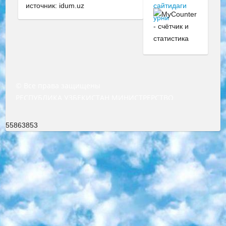
источник: idum.uz
© Все права защищены
РЕСПУБЛИКА УЗБЕКИСТАН МИНИСТРЕРСТВО ДОШКОЛЬНОГО И ШКОЛЬНОГО ОБРАЗОВАНИЯ КОМАНДА в общеобразовательных учреждениях в 2023-2024 учебном году организация и проведение итоговой государственной аттестации обучающихся о Министра дошкольного и школьного образования Республики Узбекистан от 4 марта 2008 года (постановлением Минюста от 20 марта 2008 года № 1778 государственной регистрации) «Итоговое состояние учащихся общего среднего образования на основании положения об утверждении положения об аттестации общего среднего образования выпускной экзамен студентов в образовательных учреждениях в 2023-2024 учебном году В целях организации и прохождения аттестации приказываю: 1. Следующее: перечень предметов, по которым будет проводиться итоговая государственная аттестация и экзамен формы перевода согласно приложению 1; сертификаты международного образца, оценивающие уровень владения иностранными языками перечень согласно приложению 2; 2. Педагогический при специализированных образовательных учреждениях. научно-практический центр квалификации и международной оценки (Д.Давидова) 2024 г. До 25 марта: задания по предметам, по которым будет проводиться итоговая аттестация разработка и утверждение технических условий; итоговая аттестация на основании разработанного предметного задания разработка вопросов по предметам (устно и письменно), экзамен передача; общеобразовательные средние школы и специальные учебные заведения учащиеся выпускных классов школ и интернатов в агентской системе подготовка базы данных экзаменационных материалов и критериев оценки; перевод базы экзаменационных материалов на все языки обучения подать в Республиканский образовательный центр для изготовления; варианты экзаменов на основе разработанных контрольных материалов пусть будут поставлены задачи формирования. 3. Республиканский образовательный центр (Ш.Худайкулов) до 5 апреля 2024 года. до: база данных предоставленных экзаменационных материалов на все языки обучения перевод и экспертиза; для слепых, слабовидящих, глухих, слабослышащих и умственно отсталых детей учащиеся выпускных классов специализированных школ и школ-интернатов база данных экзаменационных материалов на всех преподаваемых языках подготовка критериев оценки; специализированные школы для умственно отсталых детей и технологии для учащихся выпускных классов школ-интернатов разработка соответствующих рекомендаций и критериев проведения ЕГЭ по естествознанию давать задания. 4. Педагогический при специализированных образовательных учреждениях. Научно-практический центр навыков и международной оценки (Д.Давидова), Республика образовательный центр (Худайкулов Ш.) итоговый государственный аттестационный экзамен ориентирован на творческое и логическое мышление при подготовке базы материалов учитывать введение заданий. 5. Следует отметить, что: сертификат государственного образца о знании общеобразовательного предмета и как минимум национальный уровень B1 по предметам на иностранных языках, указанным в Приложении 2. или международно признанный сертификат эквивалентного уровня студенты, изучающие определенный предмет, освобождаются от экзамена; по соответствующим предметам запланирована итоговая государственная аттестация за день до дня, путем жеребьевки Рабочей группой (в письменной форме по предметам, проводимым в форме) из числа сформированных вариантов выбрано 2 варианта; 2 выбранных варианта экзамена анонсированы на официальном сайте министерства и все выпускники по всей стране на основе этих вариантов проводит итоговую государственную аттестацию. 6. Государственное образование учащихся средних общеобразовательных учреждений. знания в соответствии с квалификационными требованиями, которые необходимо приобрести на основании стандартов итоговый (выпускной) контроль для 9 и 11 классов в целях тестирования Экзамены (далее – экзамены) состоят из предметов, перечисленных в приложении 1. будет сделано. 7. Экзамены пройдут с 26 мая по 15 июня 2024 г. (кроме науки физического воспитания). 8. Физическая для учащихся 9 классов общесредних образовательных учреждений. Экзамены по предмету «Образование, квалификация медицина» 1-6 мая 2024 года. сотрудники перевести под присмотр (с отклонениями в физическом или умственном развитии) специализированная школа для детей, школы-интернаты и со сколиозом школы-интернаты санаторного типа для больных детей исключены). 9. Он был слепым, слабовидящим и имел нарушения опорно-двигательного аппарата. экзамены в специализированных школах и интернатах для детей должны проводиться исходя из требований, предъявляемых к общеобразовательным учреждениям (физкультура кроме науки). 10. Специализированная школа для глухих и слабослышащих детей. и экзамены в интернатах и быть реализован в виде письменного теста по математике. 11. Специальность для умственно отсталых детей. Для 9 класса Родной язык и литературное письмо Государственный язык (язык обучения – узбекский). для неклассов) написано Математическое письмо Письменная/устная история Узбекистана Физическое воспитание практично Итоговый контроль Для 11 класса Написание родного языка и литературы (эссе) Математическое письмо Узбекский язык (обучение на узбекском языке) не посещающее общее среднее образование для учреждений)/Образовательное учреждение выбор письменный и устный Иностранный язык письменный/устный Письменная/устная история Узбекистана *По выбору студента:  Химия  Физика  Основы государственного права  География 10 бесплатных образовательных ресурсов - Мы составили подборку онлайн-проектов с интерактивными упражнениями, видеолекциями и статьями. Они помогут вам обрести новые и освежить старые знания бесплатно. 1. «ИНТУИТ» Старейшая образовательная площадка Рунета. Здесь вы найдёте сотни текстовых и видеокурсов на десятки различных тем — от программирования до психологии. Многие курсы подготовлены российскими университетами и крупными международными компаниями вроде Intel и Microsoft. Самостоятельное обучение бесплатное, но желающие могут оплатить услуги персональных наставников. 2. «Смартия» знакомит с актуальными профессиями и подсказывает, как им обучаться. Выбрав заинтересовавшую вас специальность — SMM-специалист, фотограф, веб-дизайнер или другую, — увидите список необходимых для неё умений. Чтобы вы могли освоить их самостоятельно, для каждого умения площадка отображает подборку ссылок на учебные материалы. Хотя «Смартия» ориентируется на русскоязычную аудиторию, часть контента всё же доступна только на английском. 3. «Лекторий Физтеха» Проект Московского физико-технического института (Физтеха). С его помощью вы можете смотреть онлайн серии лекций, записанные на видео в этом вузе. В числе доступных предметов — физика, биология, химия, информационные технологии и другие. К некоторым лекциям администрация ресурса прилагает готовые конспекты, которые можно скачивать в PDF-формате. 4. ITMOcourses Онлайн-площадка Санкт-Петербургского национального исследовательского университета информационных технологий, механики и оптики (ИТМО). Ресурс предоставляет свободный доступ к курсам, разработанным в этом вузе. Каталог материалов разбит на четыре категории: «Оптические системы и технологии», «Приборостроение и робототехника», «Информационные технологии» и «Биотехнологии». Курсы состоят из видеолекций, интерактивных демонстраций и заданий. 5. «КиберЛенинка» Электронная научная библиотека открытого доступа. Каталог площадки регулярно обрастает текстами статей из различных научных изданий. Сгруппированные по журналам и рубрикам публикации можно читать онлайн или скачивать целиком в PDF-формате. Проект нацелен на популяризацию науки за счёт открытого доступа к качественной информации. 6. «ПостНаука» На этом ресурсе публикуют подборки видеолекций, составленные экспертами из разных отраслей и объединённые общими темами. Среди них, к примеру, есть серии «Биоинформатика и геномика», «Культура средневековой Скандинавии» и Cinema Studies о теории кино. Каждая подборка лекций — логически связанная история, рассказанная экспертом от первого лица. Кроме того, на сайте появляются научно-образовательные статьи и тесты на разные темы. 7. «Newочём» Команда проекта «Newочём» отбирает самые интересные тексты из англоязычных СМИ и переводит те из них, за которые голосуют участники сообщества «ВКонтакте». По большей части это научно-популярные статьи. Редакторы придумывают лишь заголовки, в остальном содержание переводов соответствует оригиналам. Полные тексты можно читать прямо в социальной сети. 8. InternetUrok Онлайн-база материалов по основным дисциплинам школьной программы. Информация на сайте структурирована по классам, предметам и темам (урокам). Каждый урок состоит из видеолекций и конспектов. Есть также интерактивные тренажёры и тесты для закрепления пройденного материала. Даже если вы давно окончили школу, возможность повторить программу старших классов всегда может пригодиться. 9. Edutainme Ещё один ресурс об образовании. В отличие от Newtonew, как мне кажется, Edutainme больше ориентируется на представителей индустрии: педагогов, предпринимателей, разработчиков образовательных проектов. Но и любой, кто просто стремится к саморазвитию, найдёт на сайте много полезного и интересного для себя. Например, информацию о новых курсах и образовательных сервисах. 10. Newtonew Онлайн-медиа об образовании и обучении в широком смысле. Авторы Newtonew пишут об инструментах, заведениях, тактиках и стратегиях, которые помогают учить других и получать новые знания самостоятельно. На этой площадке вы найдёте новости, обзоры, аналитические мате
55863853