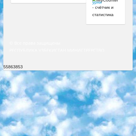
© Все права защищены
РЕСПУБЛИКА УЗБЕКИСТАН МИНИСТРЕРСТВО ДОШКОЛЬНОГО И ШКОЛЬНОГО ОБРАЗОВАНИЯ КОМАНДА в общеобразовательных учреждениях в 2023-2024 учебном году организация и проведение итоговой государственной аттестации обучающихся о Министра дошкольного и школьного образования Республики Узбекистан от 4 марта 2008 года (постановлением Минюста от 20 марта 2008 года № 1778 государственной регистрации) «Итоговое состояние учащихся общего среднего образования на основании положения об утверждении положения об аттестации общего среднего образования выпускной экзамен студентов в образовательных учреждениях в 2023-2024 учебном году В целях организации и прохождения аттестации приказываю: 1. Следующее: перечень предметов, по которым будет проводиться итоговая государственная аттестация и экзамен формы перевода согласно приложению 1; сертификаты международного образца, оценивающие уровень владения иностранными языками перечень согласно приложению 2; 2. Педагогический при специализированных образовательных учреждениях. научно-практический центр квалификации и международной оценки (Д.Давидова) 2024 г. До 25 марта: задания по предметам, по которым будет проводиться итоговая аттестация разработка и утверждение технических условий; итоговая аттестация на основании разработанного предметного задания разработка вопросов по предметам (устно и письменно), экзамен передача; общеобразовательные средние школы и специальные учебные заведения учащиеся выпускных классов школ и интернатов в агентской системе подготовка базы данных экзаменационных материалов и критериев оценки; перевод базы экзаменационных материалов на все языки обучения подать в Республиканский образовательный центр для изготовления; варианты экзаменов на основе разработанных контрольных материалов пусть будут поставлены задачи формирования. 3. Республиканский образовательный центр (Ш.Худайкулов) до 5 апреля 2024 года. до: база данных предоставленных экзаменационных материалов на все языки обучения перевод и экспертиза; для слепых, слабовидящих, глухих, слабослышащих и умственно отсталых детей учащиеся выпускных классов специализированных школ и школ-интернатов база данных экзаменационных материалов на всех преподаваемых языках подготовка критериев оценки; специализированные школы для умственно отсталых детей и технологии для учащихся выпускных классов школ-интернатов разработка соответствующих рекомендаций и критериев проведения ЕГЭ по естествознанию давать задания. 4. Педагогический при специализированных образовательных учреждениях. Научно-практический центр навыков и международной оценки (Д.Давидова), Республика образовательный центр (Худайкулов Ш.) итоговый государственный аттестационный экзамен ориентирован на творческое и логическое мышление при подготовке базы материалов учитывать введение заданий. 5. Следует отметить, что: сертификат государственного образца о знании общеобразовательного предмета и как минимум национальный уровень B1 по предметам на иностранных языках, указанным в Приложении 2. или международно признанный сертификат эквивалентного уровня студенты, изучающие определенный предмет, освобождаются от экзамена; по соответствующим предметам запланирована итоговая государственная аттестация за день до дня, путем жеребьевки Рабочей группой (в письменной форме по предметам, проводимым в форме) из числа сформированных вариантов выбрано 2 варианта; 2 выбранных варианта экзамена анонсированы на официальном сайте министерства и все выпускники по всей стране на основе этих вариантов проводит итоговую государственную аттестацию. 6. Государственное образование учащихся средних общеобразовательных учреждений. знания в соответствии с квалификационными требованиями, которые необходимо приобрести на основании стандартов итоговый (выпускной) контроль для 9 и 11 классов в целях тестирования Экзамены (далее – экзамены) состоят из предметов, перечисленных в приложении 1. будет сделано. 7. Экзамены пройдут с 26 мая по 15 июня 2024 г. (кроме науки физического воспитания). 8. Физическая для учащихся 9 классов общесредних образовательных учреждений. Экзамены по предмету «Образование, квалификация медицина» 1-6 мая 2024 года. сотрудники перевести под присмотр (с отклонениями в физическом или умственном развитии) специализированная школа для детей, школы-интернаты и со сколиозом школы-интернаты санаторного типа для больных детей исключены). 9. Он был слепым, слабовидящим и имел нарушения опорно-двигательного аппарата. экзамены в специализированных школах и интернатах для детей должны проводиться исходя из требований, предъявляемых к общеобразовательным учреждениям (физкультура кроме науки). 10. Специализированная школа для глухих и слабослышащих детей. и экзамены в интернатах и быть реализован в виде письменного теста по математике. 11. Специальность для умственно отсталых детей. Для 9 класса Родной язык и литературное письмо Государственный язык (язык обучения – узбекский). для неклассов) написано Математическое письмо Письменная/устная история Узбекистана Физическое воспитание практично Итоговый контроль Для 11 класса Написание родного языка и литературы (эссе) Математическое письмо Узбекский язык (обучение на узбекском языке) не посещающее общее среднее образование для учреждений)/Образовательное учреждение выбор письменный и устный Иностранный язык письменный/устный Письменная/устная история Узбекистана *По выбору студента:  Химия  Физика  Основы государственного права  География 10 бесплатных образовательных ресурсов - Мы составили подборку онлайн-проектов с интерактивными упражнениями, видеолекциями и статьями. Они помогут вам обрести новые и освежить старые знания бесплатно. 1. «ИНТУИТ» Старейшая образовательная площадка Рунета. Здесь вы найдёте сотни текстовых и видеокурсов на десятки различных тем — от программирования до психологии. Многие курсы подготовлены российскими университетами и крупными международными компаниями вроде Intel и Microsoft. Самостоятельное обучение бесплатное, но желающие могут оплатить услуги персональных наставников. 2. «Смартия» знакомит с актуальными профессиями и подсказывает, как им обучаться. Выбрав заинтересовавшую вас специальность — SMM-специалист, фотограф, веб-дизайнер или другую, — увидите список необходимых для неё умений. Чтобы вы могли освоить их самостоятельно, для каждого умения площадка отображает подборку ссылок на учебные материалы. Хотя «Смартия» ориентируется на русскоязычную аудиторию, часть контента всё же доступна только на английском. 3. «Лекторий Физтеха» Проект Московского физико-технического института (Физтеха). С его помощью вы можете смотреть онлайн серии лекций, записанные на видео в этом вузе. В числе доступных предметов — физика, биология, химия, информационные технологии и другие. К некоторым лекциям администрация ресурса прилагает готовые конспекты, которые можно скачивать в PDF-формате. 4. ITMOcourses Онлайн-площадка Санкт-Петербургского национального исследовательского университета информационных технологий, механики и оптики (ИТМО). Ресурс предоставляет свободный доступ к курсам, разработанным в этом вузе. Каталог материалов разбит на четыре категории: «Оптические системы и технологии», «Приборостроение и робототехника», «Информационные технологии» и «Биотехнологии». Курсы состоят из видеолекций, интерактивных демонстраций и заданий. 5. «КиберЛенинка» Электронная научная библиотека открытого доступа. Каталог площадки регулярно обрастает текстами статей из различных научных изданий. Сгруппированные по журналам и рубрикам публикации можно читать онлайн или скачивать целиком в PDF-формате. Проект нацелен на популяризацию науки за счёт открытого доступа к качественной информации. 6. «ПостНаука» На этом ресурсе публикуют подборки видеолекций, составленные экспертами из разных отраслей и объединённые общими темами. Среди них, к примеру, есть серии «Биоинформатика и геномика», «Культура средневековой Скандинавии» и Cinema Studies о теории кино. Каждая подборка лекций — логически связанная история, рассказанная экспертом от первого лица. Кроме того, на сайте появляются научно-образовательные статьи и тесты на разные темы. 7. «Newочём» Команда проекта «Newочём» отбирает самые интересные тексты из англоязычных СМИ и переводит те из них, за которые голосуют участники сообщества «ВКонтакте». По большей части это научно-популярные статьи. Редакторы придумывают лишь заголовки, в остальном содержание переводов соответствует оригиналам. Полные тексты можно читать прямо в социальной сети. 8. InternetUrok Онлайн-база материалов по основным дисциплинам школьной программы. Информация на сайте структурирована по классам, предметам и темам (урокам). Каждый урок состоит из видеолекций и конспектов. Есть также интерактивные тренажёры и тесты для закрепления пройденного материала. Даже если вы давно окончили школу, возможность повторить программу старших классов всегда может пригодиться. 9. Edutainme Ещё один ресурс об образовании. В отличие от Newtonew, как мне кажется, Edutainme больше ориентируется на представителей индустрии: педагогов, предпринимателей, разработчиков образовательных проектов. Но и любой, кто просто стремится к саморазвитию, найдёт на сайте много полезного и интересного для себя. Например, информацию о новых курсах и образовательных сервисах. 10. Newtonew Онлайн-медиа об образовании и обучении в широком смысле. Авторы Newtonew пишут об инструментах, заведениях, тактиках и стратегиях, которые помогают учить других и получать новые знания самостоятельно. На этой площадке вы найдёте новости, обзоры, аналитические мате
55863853