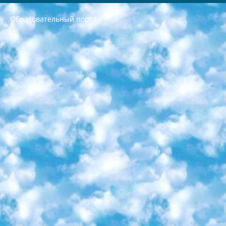
Образовательный портал
РЕСПУБЛИКА УЗБЕКИСТАН МИНИСТРЕРСТВО ДОШКОЛЬНОГО И ШКОЛЬНОГО ОБРАЗОВАНИЯ КОМАНДА в общеобразовательных учреждениях в 2023-2024 учебном году организация и проведение итоговой государственной аттестации обучающихся о Министра дошкольного и школьного образования Республики Узбекистан от 4 марта 2008 года (постановлением Минюста от 20 марта 2008 года № 1778 государственной регистрации) «Итоговое состояние учащихся общего среднего образования на основании положения об утверждении положения об аттестации общего среднего образования выпускной экзамен студентов в образовательных учреждениях в 2023-2024 учебном году В целях организации и прохождения аттестации приказываю: 1. Следующее: перечень предметов, по которым будет проводиться итоговая государственная аттестация и экзамен формы перевода согласно приложению 1; сертификаты международного образца, оценивающие уровень владения иностранными языками перечень согласно приложению 2; 2. Педагогический при специализированных образовательных учреждениях. научно-практический центр квалификации и международной оценки (Д.Давидова) 2024 г. До 25 марта: задания по предметам, по которым будет проводиться итоговая аттестация разработка и утверждение технических условий; итоговая аттестация на основании разработанного предметного задания разработка вопросов по предметам (устно и письменно), экзамен передача; общеобразовательные средние школы и специальные учебные заведения учащиеся выпускных классов школ и интернатов в агентской системе подготовка базы данных экзаменационных материалов и критериев оценки; перевод базы экзаменационных материалов на все языки обучения подать в Республиканский образовательный центр для изготовления; варианты экзаменов на основе разработанных контрольных материалов пусть будут поставлены задачи формирования. 3. Республиканский образовательный центр (Ш.Худайкулов) до 5 апреля 2024 года. до: база данных предоставленных экзаменационных материалов на все языки обучения перевод и экспертиза; для слепых, слабовидящих, глухих, слабослышащих и умственно отсталых детей учащиеся выпускных классов специализированных школ и школ-интернатов база данных экзаменационных материалов на всех преподаваемых языках подготовка критериев оценки; специализированные школы для умственно отсталых детей и технологии для учащихся выпускных классов школ-интернатов разработка соответствующих рекомендаций и критериев проведения ЕГЭ по естествознанию давать задания. 4. Педагогический при специализированных образовательных учреждениях. Научно-практический центр навыков и международной оценки (Д.Давидова), Республика образовательный центр (Худайкулов Ш.) итоговый государственный аттестационный экзамен ориентирован на творческое и логическое мышление при подготовке базы материалов учитывать введение заданий. 5. Следует отметить, что: сертификат государственного образца о знании общеобразовательного предмета и как минимум национальный уровень B1 по предметам на иностранных языках, указанным в Приложении 2. или международно признанный сертификат эквивалентного уровня студенты, изучающие определенный предмет, освобождаются от экзамена; по соответствующим предметам запланирована итоговая государственная аттестация за день до дня, путем жеребьевки Рабочей группой (в письменной форме по предметам, проводимым в форме) из числа сформированных вариантов выбрано 2 варианта; 2 выбранных варианта экзамена анонсированы на официальном сайте министерства и все выпускники по всей стране на основе этих вариантов проводит итоговую государственную аттестацию. 6. Государственное образование учащихся средних общеобразовательных учреждений. знания в соответствии с квалификационными требованиями, которые необходимо приобрести на основании стандартов итоговый (выпускной) контроль для 9 и 11 классов в целях тестирования Экзамены (далее – экзамены) состоят из предметов, перечисленных в приложении 1. будет сделано. 7. Экзамены пройдут с 26 мая по 15 июня 2024 г. (кроме науки физического воспитания). 8. Физическая для учащихся 9 классов общесредних образовательных учреждений. Экзамены по предмету «Образование, квалификация медицина» 1-6 мая 2024 года. сотрудники перевести под присмотр (с отклонениями в физическом или умственном развитии) специализированная школа для детей, школы-интернаты и со сколиозом школы-интернаты санаторного типа для больных детей исключены). 9. Он был слепым, слабовидящим и имел нарушения опорно-двигательного аппарата. экзамены в специализированных школах и интернатах для детей должны проводиться исходя из требований, предъявляемых к общеобразовательным учреждениям (физкультура кроме науки). 10. Специализированная школа для глухих и слабослышащих детей. и экзамены в интернатах и быть реализован в виде письменного теста по математике. 11. Специальность для умственно отсталых детей. Для 9 класса Родной язык и литературное письмо Государственный язык (язык обучения – узбекский). для неклассов) написано Математическое письмо Письменная/устная история Узбекистана Физическое воспитание практично Итоговый контроль Для 11 класса Написание родного языка и литературы (эссе) Математическое письмо Узбекский язык (обучение на узбекском языке) не посещающее общее среднее образование для учреждений)/Образовательное учреждение выбор письменный и устный Иностранный язык письменный/устный Письменная/устная история Узбекистана *По выбору студента:  Химия  Физика  Основы государственного права  География 10 бесплатных образовательных ресурсов - Мы составили подборку онлайн-проектов с интерактивными упражнениями, видеолекциями и статьями. Они помогут вам обрести новые и освежить старые знания бесплатно. 1. «ИНТУИТ» Старейшая образовательная площадка Рунета. Здесь вы найдёте сотни текстовых и видеокурсов на десятки различных тем — от программирования до психологии. Многие курсы подготовлены российскими университетами и крупными международными компаниями вроде Intel и Microsoft. Самостоятельное обучение бесплатное, но желающие могут оплатить услуги персональных наставников. 2. «Смартия» знакомит с актуальными профессиями и подсказывает, как им обучаться. Выбрав заинтересовавшую вас специальность — SMM-специалист, фотограф, веб-дизайнер или другую, — увидите список необходимых для неё умений. Чтобы вы могли освоить их самостоятельно, для каждого умения площадка отображает подборку ссылок на учебные материалы. Хотя «Смартия» ориентируется на русскоязычную аудиторию, часть контента всё же доступна только на английском. 3. «Лекторий Физтеха» Проект Московского физико-технического института (Физтеха). С его помощью вы можете смотреть онлайн серии лекций, записанные на видео в этом вузе. В числе доступных предметов — физика, биология, химия, информационные технологии и другие. К некоторым лекциям администрация ресурса прилагает готовые конспекты, которые можно скачивать в PDF-формате. 4. ITMOcourses Онлайн-площадка Санкт-Петербургского национального исследовательского университета информационных технологий, механики и оптики (ИТМО). Ресурс предоставляет свободный доступ к курсам, разработанным в этом вузе. Каталог материалов разбит на четыре категории: «Оптические системы и технологии», «Приборостроение и робототехника», «Информационные технологии» и «Биотехнологии». Курсы состоят из видеолекций, интерактивных демонстраций и заданий. 5. «КиберЛенинка» Электронная научная библиотека открытого доступа. Каталог площадки регулярно обрастает текстами статей из различных научных изданий. Сгруппированные по журналам и рубрикам публикации можно читать онлайн или скачивать целиком в PDF-формате. Проект нацелен на популяризацию науки за счёт открытого доступа к качественной информации. 6. «ПостНаука» На этом ресурсе публикуют подборки видеолекций, составленные экспертами из разных отраслей и объединённые общими темами. Среди них, к примеру, есть серии «Биоинформатика и геномика», «Культура средневековой Скандинавии» и Cinema Studies о теории кино. Каждая подборка лекций — логически связанная история, рассказанная экспертом от первого лица. Кроме того, на сайте появляются научно-образовательные статьи и тесты на разные темы. 7. «Newочём» Команда проекта «Newочём» отбирает самые интересные тексты из англоязычных СМИ и переводит те из них, за которые голосуют участники сообщества «ВКонтакте». По большей части это научно-популярные статьи. Редакторы придумывают лишь заголовки, в остальном содержание переводов соответствует оригиналам. Полные тексты можно читать прямо в социальной сети. 8. InternetUrok Онлайн-база материалов по основным дисциплинам школьной программы. Информация на сайте структурирована по классам, предметам и темам (урокам). Каждый урок состоит из видеолекций и конспектов. Есть также интерактивные тренажёры и тесты для закрепления пройденного материала. Даже если вы давно окончили школу, возможность повторить программу старших классов всегда может пригодиться. 9. Edutainme Ещё один ресурс об образовании. В отличие от Newtonew, как мне кажется, Edutainme больше ориентируется на представителей индустрии: педагогов, предпринимателей, разработчиков образовательных проектов. Но и любой, кто просто стремится к саморазвитию, найдёт на сайте много полезного и интересного для себя. Например, информацию о новых курсах и образовательных сервисах. 10. Newtonew Онлайн-медиа об образовании и обучении в широком смысле. Авторы Newtonew пишут об инструментах, заведениях, тактиках и стратегиях, которые помогают учить других и получать новые знания самостоятельно. На этой площадке вы найдёте новости, обзоры, аналитические мат