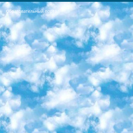
Образовательный портал
РЕСПУБЛИКА УЗБЕКИСТАН МИНИСТРЕРСТВО ДОШКОЛЬНОГО И ШКОЛЬНОГО ОБРАЗОВАНИЯ КОМАНДА в общеобразовательных учреждениях в 2023-2024 учебном году организация и проведение итоговой государственной аттестации обучающихся о Министра дошкольного и школьного образования Республики Узбекистан от 4 марта 2008 года (постановлением Минюста от 20 марта 2008 года № 1778 государственной регистрации) «Итоговое состояние учащихся общего среднего образования на основании положения об утверждении положения об аттестации общего среднего образования выпускной экзамен студентов в образовательных учреждениях в 2023-2024 учебном году В целях организации и прохождения аттестации приказываю: 1. Следующее: перечень предметов, по которым будет проводиться итоговая государственная аттестация и экзамен формы перевода согласно приложению 1; сертификаты международного образца, оценивающие уровень владения иностранными языками перечень согласно приложению 2; 2. Педагогический при специализированных образовательных учреждениях. научно-практический центр квалификации и международной оценки (Д.Давидова) 2024 г. До 25 марта: задания по предметам, по которым будет проводиться итоговая аттестация разработка и утверждение технических условий; итоговая аттестация на основании разработанного предметного задания разработка вопросов по предметам (устно и письменно), экзамен передача; общеобразовательные средние школы и специальные учебные заведения учащиеся выпускных классов школ и интернатов в агентской системе подготовка базы данных экзаменационных материалов и критериев оценки; перевод базы экзаменационных материалов на все языки обучения подать в Республиканский образовательный центр для изготовления; варианты экзаменов на основе разработанных контрольных материалов пусть будут поставлены задачи формирования. 3. Республиканский образовательный центр (Ш.Худайкулов) до 5 апреля 2024 года. до: база данных предоставленных экзаменационных материалов на все языки обучения перевод и экспертиза; для слепых, слабовидящих, глухих, слабослышащих и умственно отсталых детей учащиеся выпускных классов специализированных школ и школ-интернатов база данных экзаменационных материалов на всех преподаваемых языках подготовка критериев оценки; специализированные школы для умственно отсталых детей и технологии для учащихся выпускных классов школ-интернатов разработка соответствующих рекомендаций и критериев проведения ЕГЭ по естествознанию давать задания. 4. Педагогический при специализированных образовательных учреждениях. Научно-практический центр навыков и международной оценки (Д.Давидова), Республика образовательный центр (Худайкулов Ш.) итоговый государственный аттестационный экзамен ориентирован на творческое и логическое мышление при подготовке базы материалов учитывать введение заданий. 5. Следует отметить, что: сертификат государственного образца о знании общеобразовательного предмета и как минимум национальный уровень B1 по предметам на иностранных языках, указанным в Приложении 2. или международно признанный сертификат эквивалентного уровня студенты, изучающие определенный предмет, освобождаются от экзамена; по соответствующим предметам запланирована итоговая государственная аттестация за день до дня, путем жеребьевки Рабочей группой (в письменной форме по предметам, проводимым в форме) из числа сформированных вариантов выбрано 2 варианта; 2 выбранных варианта экзамена анонсированы на официальном сайте министерства и все выпускники по всей стране на основе этих вариантов проводит итоговую государственную аттестацию. 6. Государственное образование учащихся средних общеобразовательных учреждений. знания в соответствии с квалификационными требованиями, которые необходимо приобрести на основании стандартов итоговый (выпускной) контроль для 9 и 11 классов в целях тестирования Экзамены (далее – экзамены) состоят из предметов, перечисленных в приложении 1. будет сделано. 7. Экзамены пройдут с 26 мая по 15 июня 2024 г. (кроме науки физического воспитания). 8. Физическая для учащихся 9 классов общесредних образовательных учреждений. Экзамены по предмету «Образование, квалификация медицина» 1-6 мая 2024 года. сотрудники перевести под присмотр (с отклонениями в физическом или умственном развитии) специализированная школа для детей, школы-интернаты и со сколиозом школы-интернаты санаторного типа для больных детей исключены). 9. Он был слепым, слабовидящим и имел нарушения опорно-двигательного аппарата. экзамены в специализированных школах и интернатах для детей должны проводиться исходя из требований, предъявляемых к общеобразовательным учреждениям (физкультура кроме науки). 10. Специализированная школа для глухих и слабослышащих детей. и экзамены в интернатах и быть реализован в виде письменного теста по математике. 11. Специальность для умственно отсталых детей. Для 9 класса Родной язык и литературное письмо Государственный язык (язык обучения – узбекский). для неклассов) написано Математическое письмо Письменная/устная история Узбекистана Физическое воспитание практично Итоговый контроль Для 11 класса Написание родного языка и литературы (эссе) Математическое письмо Узбекский язык (обучение на узбекском языке) не посещающее общее среднее образование для учреждений)/Образовательное учреждение выбор письменный и устный Иностранный язык письменный/устный Письменная/устная история Узбекистана *По выбору студента:  Химия  Физика  Основы государственного права  География 10 бесплатных образовательных ресурсов - Мы составили подборку онлайн-проектов с интерактивными упражнениями, видеолекциями и статьями. Они помогут вам обрести новые и освежить старые знания бесплатно. 1. «ИНТУИТ» Старейшая образовательная площадка Рунета. Здесь вы найдёте сотни текстовых и видеокурсов на десятки различных тем — от программирования до психологии. Многие курсы подготовлены российскими университетами и крупными международными компаниями вроде Intel и Microsoft. Самостоятельное обучение бесплатное, но желающие могут оплатить услуги персональных наставников. 2. «Смартия» знакомит с актуальными профессиями и подсказывает, как им обучаться. Выбрав заинтересовавшую вас специальность — SMM-специалист, фотограф, веб-дизайнер или другую, — увидите список необходимых для неё умений. Чтобы вы могли освоить их самостоятельно, для каждого умения площадка отображает подборку ссылок на учебные материалы. Хотя «Смартия» ориентируется на русскоязычную аудиторию, часть контента всё же доступна только на английском. 3. «Лекторий Физтеха» Проект Московского физико-технического института (Физтеха). С его помощью вы можете смотреть онлайн серии лекций, записанные на видео в этом вузе. В числе доступных предметов — физика, биология, химия, информационные технологии и другие. К некоторым лекциям администрация ресурса прилагает готовые конспекты, которые можно скачивать в PDF-формате. 4. ITMOcourses Онлайн-площадка Санкт-Петербургского национального исследовательского университета информационных технологий, механики и оптики (ИТМО). Ресурс предоставляет свободный доступ к курсам, разработанным в этом вузе. Каталог материалов разбит на четыре категории: «Оптические системы и технологии», «Приборостроение и робототехника», «Информационные технологии» и «Биотехнологии». Курсы состоят из видеолекций, интерактивных демонстраций и заданий. 5. «КиберЛенинка» Электронная научная библиотека открытого доступа. Каталог площадки регулярно обрастает текстами статей из различных научных изданий. Сгруппированные по журналам и рубрикам публикации можно читать онлайн или скачивать целиком в PDF-формате. Проект нацелен на популяризацию науки за счёт открытого доступа к качественной информации. 6. «ПостНаука» На этом ресурсе публикуют подборки видеолекций, составленные экспертами из разных отраслей и объединённые общими темами. Среди них, к примеру, есть серии «Биоинформатика и геномика», «Культура средневековой Скандинавии» и Cinema Studies о теории кино. Каждая подборка лекций — логически связанная история, рассказанная экспертом от первого лица. Кроме того, на сайте появляются научно-образовательные статьи и тесты на разные темы. 7. «Newочём» Команда проекта «Newочём» отбирает самые интересные тексты из англоязычных СМИ и переводит те из них, за которые голосуют участники сообщества «ВКонтакте». По большей части это научно-популярные статьи. Редакторы придумывают лишь заголовки, в остальном содержание переводов соответствует оригиналам. Полные тексты можно читать прямо в социальной сети. 8. InternetUrok Онлайн-база материалов по основным дисциплинам школьной программы. Информация на сайте структурирована по классам, предметам и темам (урокам). Каждый урок состоит из видеолекций и конспектов. Есть также интерактивные тренажёры и тесты для закрепления пройденного материала. Даже если вы давно окончили школу, возможность повторить программу старших классов всегда может пригодиться. 9. Edutainme Ещё один ресурс об образовании. В отличие от Newtonew, как мне кажется, Edutainme больше ориентируется на представителей индустрии: педагогов, предпринимателей, разработчиков образовательных проектов. Но и любой, кто просто стремится к саморазвитию, найдёт на сайте много полезного и интересного для себя. Например, информацию о новых курсах и образовательных сервисах. 10. Newtonew Онлайн-медиа об образовании и обучении в широком смысле. Авторы Newtonew пишут об инструментах, заведениях, тактиках и стратегиях, которые помогают учить других и получать новые знания самостоятельно. На этой площадке вы найдёте новости, обзоры, аналитические мат