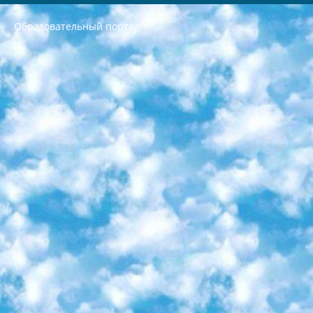
Образовательный портал
РЕСПУБЛИКА УЗБЕКИСТАН МИНИСТРЕРСТВО ДОШКОЛЬНОГО И ШКОЛЬНОГО ОБРАЗОВАНИЯ КОМАНДА в общеобразовательных учреждениях в 2023-2024 учебном году организация и проведение итоговой государственной аттестации обучающихся о Министра дошкольного и школьного образования Республики Узбекистан от 4 марта 2008 года (постановлением Минюста от 20 марта 2008 года № 1778 государственной регистрации) «Итоговое состояние учащихся общего среднего образования на основании положения об утверждении положения об аттестации общего среднего образования выпускной экзамен студентов в образовательных учреждениях в 2023-2024 учебном году В целях организации и прохождения аттестации приказываю: 1. Следующее: перечень предметов, по которым будет проводиться итоговая государственная аттестация и экзамен формы перевода согласно приложению 1; сертификаты международного образца, оценивающие уровень владения иностранными языками перечень согласно приложению 2; 2. Педагогический при специализированных образовательных учреждениях. научно-практический центр квалификации и международной оценки (Д.Давидова) 2024 г. До 25 марта: задания по предметам, по которым будет проводиться итоговая аттестация разработка и утверждение технических условий; итоговая аттестация на основании разработанного предметного задания разработка вопросов по предметам (устно и письменно), экзамен передача; общеобразовательные средние школы и специальные учебные заведения учащиеся выпускных классов школ и интернатов в агентской системе подготовка базы данных экзаменационных материалов и критериев оценки; перевод базы экзаменационных материалов на все языки обучения подать в Республиканский образовательный центр для изготовления; варианты экзаменов на основе разработанных контрольных материалов пусть будут поставлены задачи формирования. 3. Республиканский образовательный центр (Ш.Худайкулов) до 5 апреля 2024 года. до: база данных предоставленных экзаменационных материалов на все языки обучения перевод и экспертиза; для слепых, слабовидящих, глухих, слабослышащих и умственно отсталых детей учащиеся выпускных классов специализированных школ и школ-интернатов база данных экзаменационных материалов на всех преподаваемых языках подготовка критериев оценки; специализированные школы для умственно отсталых детей и технологии для учащихся выпускных классов школ-интернатов разработка соответствующих рекомендаций и критериев проведения ЕГЭ по естествознанию давать задания. 4. Педагогический при специализированных образовательных учреждениях. Научно-практический центр навыков и международной оценки (Д.Давидова), Республика образовательный центр (Худайкулов Ш.) итоговый государственный аттестационный экзамен ориентирован на творческое и логическое мышление при подготовке базы материалов учитывать введение заданий. 5. Следует отметить, что: сертификат государственного образца о знании общеобразовательного предмета и как минимум национальный уровень B1 по предметам на иностранных языках, указанным в Приложении 2. или международно признанный сертификат эквивалентного уровня студенты, изучающие определенный предмет, освобождаются от экзамена; по соответствующим предметам запланирована итоговая государственная аттестация за день до дня, путем жеребьевки Рабочей группой (в письменной форме по предметам, проводимым в форме) из числа сформированных вариантов выбрано 2 варианта; 2 выбранных варианта экзамена анонсированы на официальном сайте министерства и все выпускники по всей стране на основе этих вариантов проводит итоговую государственную аттестацию. 6. Государственное образование учащихся средних общеобразовательных учреждений. знания в соответствии с квалификационными требованиями, которые необходимо приобрести на основании стандартов итоговый (выпускной) контроль для 9 и 11 классов в целях тестирования Экзамены (далее – экзамены) состоят из предметов, перечисленных в приложении 1. будет сделано. 7. Экзамены пройдут с 26 мая по 15 июня 2024 г. (кроме науки физического воспитания). 8. Физическая для учащихся 9 классов общесредних образовательных учреждений. Экзамены по предмету «Образование, квалификация медицина» 1-6 мая 2024 года. сотрудники перевести под присмотр (с отклонениями в физическом или умственном развитии) специализированная школа для детей, школы-интернаты и со сколиозом школы-интернаты санаторного типа для больных детей исключены). 9. Он был слепым, слабовидящим и имел нарушения опорно-двигательного аппарата. экзамены в специализированных школах и интернатах для детей должны проводиться исходя из требований, предъявляемых к общеобразовательным учреждениям (физкультура кроме науки). 10. Специализированная школа для глухих и слабослышащих детей. и экзамены в интернатах и быть реализован в виде письменного теста по математике. 11. Специальность для умственно отсталых детей. Для 9 класса Родной язык и литературное письмо Государственный язык (язык обучения – узбекский). для неклассов) написано Математическое письмо Письменная/устная история Узбекистана Физическое воспитание практично Итоговый контроль Для 11 класса Написание родного языка и литературы (эссе) Математическое письмо Узбекский язык (обучение на узбекском языке) не посещающее общее среднее образование для учреждений)/Образовательное учреждение выбор письменный и устный Иностранный язык письменный/устный Письменная/устная история Узбекистана *По выбору студента:  Химия  Физика  Основы государственного права  География 10 бесплатных образовательных ресурсов - Мы составили подборку онлайн-проектов с интерактивными упражнениями, видеолекциями и статьями. Они помогут вам обрести новые и освежить старые знания бесплатно. 1. «ИНТУИТ» Старейшая образовательная площадка Рунета. Здесь вы найдёте сотни текстовых и видеокурсов на десятки различных тем — от программирования до психологии. Многие курсы подготовлены российскими университетами и крупными международными компаниями вроде Intel и Microsoft. Самостоятельное обучение бесплатное, но желающие могут оплатить услуги персональных наставников. 2. «Смартия» знакомит с актуальными профессиями и подсказывает, как им обучаться. Выбрав заинтересовавшую вас специальность — SMM-специалист, фотограф, веб-дизайнер или другую, — увидите список необходимых для неё умений. Чтобы вы могли освоить их самостоятельно, для каждого умения площадка отображает подборку ссылок на учебные материалы. Хотя «Смартия» ориентируется на русскоязычную аудиторию, часть контента всё же доступна только на английском. 3. «Лекторий Физтеха» Проект Московского физико-технического института (Физтеха). С его помощью вы можете смотреть онлайн серии лекций, записанные на видео в этом вузе. В числе доступных предметов — физика, биология, химия, информационные технологии и другие. К некоторым лекциям администрация ресурса прилагает готовые конспекты, которые можно скачивать в PDF-формате. 4. ITMOcourses Онлайн-площадка Санкт-Петербургского национального исследовательского университета информационных технологий, механики и оптики (ИТМО). Ресурс предоставляет свободный доступ к курсам, разработанным в этом вузе. Каталог материалов разбит на четыре категории: «Оптические системы и технологии», «Приборостроение и робототехника», «Информационные технологии» и «Биотехнологии». Курсы состоят из видеолекций, интерактивных демонстраций и заданий. 5. «КиберЛенинка» Электронная научная библиотека открытого доступа. Каталог площадки регулярно обрастает текстами статей из различных научных изданий. Сгруппированные по журналам и рубрикам публикации можно читать онлайн или скачивать целиком в PDF-формате. Проект нацелен на популяризацию науки за счёт открытого доступа к качественной информации. 6. «ПостНаука» На этом ресурсе публикуют подборки видеолекций, составленные экспертами из разных отраслей и объединённые общими темами. Среди них, к примеру, есть серии «Биоинформатика и геномика», «Культура средневековой Скандинавии» и Cinema Studies о теории кино. Каждая подборка лекций — логически связанная история, рассказанная экспертом от первого лица. Кроме того, на сайте появляются научно-образовательные статьи и тесты на разные темы. 7. «Newочём» Команда проекта «Newочём» отбирает самые интересные тексты из англоязычных СМИ и переводит те из них, за которые голосуют участники сообщества «ВКонтакте». По большей части это научно-популярные статьи. Редакторы придумывают лишь заголовки, в остальном содержание переводов соответствует оригиналам. Полные тексты можно читать прямо в социальной сети. 8. InternetUrok Онлайн-база материалов по основным дисциплинам школьной программы. Информация на сайте структурирована по классам, предметам и темам (урокам). Каждый урок состоит из видеолекций и конспектов. Есть также интерактивные тренажёры и тесты для закрепления пройденного материала. Даже если вы давно окончили школу, возможность повторить программу старших классов всегда может пригодиться. 9. Edutainme Ещё один ресурс об образовании. В отличие от Newtonew, как мне кажется, Edutainme больше ориентируется на представителей индустрии: педагогов, предпринимателей, разработчиков образовательных проектов. Но и любой, кто просто стремится к саморазвитию, найдёт на сайте много полезного и интересного для себя. Например, информацию о новых курсах и образовательных сервисах. 10. Newtonew Онлайн-медиа об образовании и обучении в широком смысле. Авторы Newtonew пишут об инструментах, заведениях, тактиках и стратегиях, которые помогают учить других и получать новые знания самостоятельно. На этой площадке вы найдёте новости, обзоры, аналитические мат