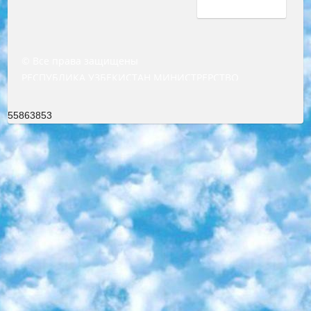
© Все права защищены
РЕСПУБЛИКА УЗБЕКИСТАН МИНИСТРЕРСТВО ДОШКОЛЬНОГО И ШКОЛЬНОГО ОБРАЗОВАНИЯ КОМАНДА в общеобразовательных учреждениях в 2023-2024 учебном году организация и проведение итоговой государственной аттестации обучающихся о Министра дошкольного и школьного образования Республики Узбекистан от 4 марта 2008 года (постановлением Минюста от 20 марта 2008 года № 1778 государственной регистрации) «Итоговое состояние учащихся общего среднего образования на основании положения об утверждении положения об аттестации общего среднего образования выпускной экзамен студентов в образовательных учреждениях в 2023-2024 учебном году В целях организации и прохождения аттестации приказываю: 1. Следующее: перечень предметов, по которым будет проводиться итоговая государственная аттестация и экзамен формы перевода согласно приложению 1; сертификаты международного образца, оценивающие уровень владения иностранными языками перечень согласно приложению 2; 2. Педагогический при специализированных образовательных учреждениях. научно-практический центр квалификации и международной оценки (Д.Давидова) 2024 г. До 25 марта: задания по предметам, по которым будет проводиться итоговая аттестация разработка и утверждение технических условий; итоговая аттестация на основании разработанного предметного задания разработка вопросов по предметам (устно и письменно), экзамен передача; общеобразовательные средние школы и специальные учебные заведения учащиеся выпускных классов школ и интернатов в агентской системе подготовка базы данных экзаменационных материалов и критериев оценки; перевод базы экзаменационных материалов на все языки обучения подать в Республиканский образовательный центр для изготовления; варианты экзаменов на основе разработанных контрольных материалов пусть будут поставлены задачи формирования. 3. Республиканский образовательный центр (Ш.Худайкулов) до 5 апреля 2024 года. до: база данных предоставленных экзаменационных материалов на все языки обучения перевод и экспертиза; для слепых, слабовидящих, глухих, слабослышащих и умственно отсталых детей учащиеся выпускных классов специализированных школ и школ-интернатов база данных экзаменационных материалов на всех преподаваемых языках подготовка критериев оценки; специализированные школы для умственно отсталых детей и технологии для учащихся выпускных классов школ-интернатов разработка соответствующих рекомендаций и критериев проведения ЕГЭ по естествознанию давать задания. 4. Педагогический при специализированных образовательных учреждениях. Научно-практический центр навыков и международной оценки (Д.Давидова), Республика образовательный центр (Худайкулов Ш.) итоговый государственный аттестационный экзамен ориентирован на творческое и логическое мышление при подготовке базы материалов учитывать введение заданий. 5. Следует отметить, что: сертификат государственного образца о знании общеобразовательного предмета и как минимум национальный уровень B1 по предметам на иностранных языках, указанным в Приложении 2. или международно признанный сертификат эквивалентного уровня студенты, изучающие определенный предмет, освобождаются от экзамена; по соответствующим предметам запланирована итоговая государственная аттестация за день до дня, путем жеребьевки Рабочей группой (в письменной форме по предметам, проводимым в форме) из числа сформированных вариантов выбрано 2 варианта; 2 выбранных варианта экзамена анонсированы на официальном сайте министерства и все выпускники по всей стране на основе этих вариантов проводит итоговую государственную аттестацию. 6. Государственное образование учащихся средних общеобразовательных учреждений. знания в соответствии с квалификационными требованиями, которые необходимо приобрести на основании стандартов итоговый (выпускной) контроль для 9 и 11 классов в целях тестирования Экзамены (далее – экзамены) состоят из предметов, перечисленных в приложении 1. будет сделано. 7. Экзамены пройдут с 26 мая по 15 июня 2024 г. (кроме науки физического воспитания). 8. Физическая для учащихся 9 классов общесредних образовательных учреждений. Экзамены по предмету «Образование, квалификация медицина» 1-6 мая 2024 года. сотрудники перевести под присмотр (с отклонениями в физическом или умственном развитии) специализированная школа для детей, школы-интернаты и со сколиозом школы-интернаты санаторного типа для больных детей исключены). 9. Он был слепым, слабовидящим и имел нарушения опорно-двигательного аппарата. экзамены в специализированных школах и интернатах для детей должны проводиться исходя из требований, предъявляемых к общеобразовательным учреждениям (физкультура кроме науки). 10. Специализированная школа для глухих и слабослышащих детей. и экзамены в интернатах и быть реализован в виде письменного теста по математике. 11. Специальность для умственно отсталых детей. Для 9 класса Родной язык и литературное письмо Государственный язык (язык обучения – узбекский). для неклассов) написано Математическое письмо Письменная/устная история Узбекистана Физическое воспитание практично Итоговый контроль Для 11 класса Написание родного языка и литературы (эссе) Математическое письмо Узбекский язык (обучение на узбекском языке) не посещающее общее среднее образование для учреждений)/Образовательное учреждение выбор письменный и устный Иностранный язык письменный/устный Письменная/устная история Узбекистана *По выбору студента:  Химия  Физика  Основы государственного права  География 10 бесплатных образовательных ресурсов - Мы составили подборку онлайн-проектов с интерактивными упражнениями, видеолекциями и статьями. Они помогут вам обрести новые и освежить старые знания бесплатно. 1. «ИНТУИТ» Старейшая образовательная площадка Рунета. Здесь вы найдёте сотни текстовых и видеокурсов на десятки различных тем — от программирования до психологии. Многие курсы подготовлены российскими университетами и крупными международными компаниями вроде Intel и Microsoft. Самостоятельное обучение бесплатное, но желающие могут оплатить услуги персональных наставников. 2. «Смартия» знакомит с актуальными профессиями и подсказывает, как им обучаться. Выбрав заинтересовавшую вас специальность — SMM-специалист, фотограф, веб-дизайнер или другую, — увидите список необходимых для неё умений. Чтобы вы могли освоить их самостоятельно, для каждого умения площадка отображает подборку ссылок на учебные материалы. Хотя «Смартия» ориентируется на русскоязычную аудиторию, часть контента всё же доступна только на английском. 3. «Лекторий Физтеха» Проект Московского физико-технического института (Физтеха). С его помощью вы можете смотреть онлайн серии лекций, записанные на видео в этом вузе. В числе доступных предметов — физика, биология, химия, информационные технологии и другие. К некоторым лекциям администрация ресурса прилагает готовые конспекты, которые можно скачивать в PDF-формате. 4. ITMOcourses Онлайн-площадка Санкт-Петербургского национального исследовательского университета информационных технологий, механики и оптики (ИТМО). Ресурс предоставляет свободный доступ к курсам, разработанным в этом вузе. Каталог материалов разбит на четыре категории: «Оптические системы и технологии», «Приборостроение и робототехника», «Информационные технологии» и «Биотехнологии». Курсы состоят из видеолекций, интерактивных демонстраций и заданий. 5. «КиберЛенинка» Электронная научная библиотека открытого доступа. Каталог площадки регулярно обрастает текстами статей из различных научных изданий. Сгруппированные по журналам и рубрикам публикации можно читать онлайн или скачивать целиком в PDF-формате. Проект нацелен на популяризацию науки за счёт открытого доступа к качественной информации. 6. «ПостНаука» На этом ресурсе публикуют подборки видеолекций, составленные экспертами из разных отраслей и объединённые общими темами. Среди них, к примеру, есть серии «Биоинформатика и геномика», «Культура средневековой Скандинавии» и Cinema Studies о теории кино. Каждая подборка лекций — логически связанная история, рассказанная экспертом от первого лица. Кроме того, на сайте появляются научно-образовательные статьи и тесты на разные темы. 7. «Newочём» Команда проекта «Newочём» отбирает самые интересные тексты из англоязычных СМИ и переводит те из них, за которые голосуют участники сообщества «ВКонтакте». По большей части это научно-популярные статьи. Редакторы придумывают лишь заголовки, в остальном содержание переводов соответствует оригиналам. Полные тексты можно читать прямо в социальной сети. 8. InternetUrok Онлайн-база материалов по основным дисциплинам школьной программы. Информация на сайте структурирована по классам, предметам и темам (урокам). Каждый урок состоит из видеолекций и конспектов. Есть также интерактивные тренажёры и тесты для закрепления пройденного материала. Даже если вы давно окончили школу, возможность повторить программу старших классов всегда может пригодиться. 9. Edutainme Ещё один ресурс об образовании. В отличие от Newtonew, как мне кажется, Edutainme больше ориентируется на представителей индустрии: педагогов, предпринимателей, разработчиков образовательных проектов. Но и любой, кто просто стремится к саморазвитию, найдёт на сайте много полезного и интересного для себя. Например, информацию о новых курсах и образовательных сервисах. 10. Newtonew Онлайн-медиа об образовании и обучении в широком смысле. Авторы Newtonew пишут об инструментах, заведениях, тактиках и стратегиях, которые помогают учить других и получать новые знания самостоятельно. На этой площадке вы найдёте новости, обзоры, аналитические мате
55863853