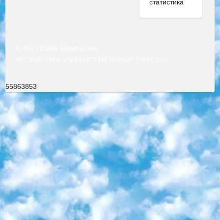
© Все права защищены
РЕСПУБЛИКА УЗБЕКИСТАН МИНИСТРЕРСТВО ДОШКОЛЬНОГО И ШКОЛЬНОГО ОБРАЗОВАНИЯ КОМАНДА в общеобразовательных учреждениях в 2023-2024 учебном году организация и проведение итоговой государственной аттестации обучающихся о Министра дошкольного и школьного образования Республики Узбекистан от 4 марта 2008 года (постановлением Минюста от 20 марта 2008 года № 1778 государственной регистрации) «Итоговое состояние учащихся общего среднего образования на основании положения об утверждении положения об аттестации общего среднего образования выпускной экзамен студентов в образовательных учреждениях в 2023-2024 учебном году В целях организации и прохождения аттестации приказываю: 1. Следующее: перечень предметов, по которым будет проводиться итоговая государственная аттестация и экзамен формы перевода согласно приложению 1; сертификаты международного образца, оценивающие уровень владения иностранными языками перечень согласно приложению 2; 2. Педагогический при специализированных образовательных учреждениях. научно-практический центр квалификации и международной оценки (Д.Давидова) 2024 г. До 25 марта: задания по предметам, по которым будет проводиться итоговая аттестация разработка и утверждение технических условий; итоговая аттестация на основании разработанного предметного задания разработка вопросов по предметам (устно и письменно), экзамен передача; общеобразовательные средние школы и специальные учебные заведения учащиеся выпускных классов школ и интернатов в агентской системе подготовка базы данных экзаменационных материалов и критериев оценки; перевод базы экзаменационных материалов на все языки обучения подать в Республиканский образовательный центр для изготовления; варианты экзаменов на основе разработанных контрольных материалов пусть будут поставлены задачи формирования. 3. Республиканский образовательный центр (Ш.Худайкулов) до 5 апреля 2024 года. до: база данных предоставленных экзаменационных материалов на все языки обучения перевод и экспертиза; для слепых, слабовидящих, глухих, слабослышащих и умственно отсталых детей учащиеся выпускных классов специализированных школ и школ-интернатов база данных экзаменационных материалов на всех преподаваемых языках подготовка критериев оценки; специализированные школы для умственно отсталых детей и технологии для учащихся выпускных классов школ-интернатов разработка соответствующих рекомендаций и критериев проведения ЕГЭ по естествознанию давать задания. 4. Педагогический при специализированных образовательных учреждениях. Научно-практический центр навыков и международной оценки (Д.Давидова), Республика образовательный центр (Худайкулов Ш.) итоговый государственный аттестационный экзамен ориентирован на творческое и логическое мышление при подготовке базы материалов учитывать введение заданий. 5. Следует отметить, что: сертификат государственного образца о знании общеобразовательного предмета и как минимум национальный уровень B1 по предметам на иностранных языках, указанным в Приложении 2. или международно признанный сертификат эквивалентного уровня студенты, изучающие определенный предмет, освобождаются от экзамена; по соответствующим предметам запланирована итоговая государственная аттестация за день до дня, путем жеребьевки Рабочей группой (в письменной форме по предметам, проводимым в форме) из числа сформированных вариантов выбрано 2 варианта; 2 выбранных варианта экзамена анонсированы на официальном сайте министерства и все выпускники по всей стране на основе этих вариантов проводит итоговую государственную аттестацию. 6. Государственное образование учащихся средних общеобразовательных учреждений. знания в соответствии с квалификационными требованиями, которые необходимо приобрести на основании стандартов итоговый (выпускной) контроль для 9 и 11 классов в целях тестирования Экзамены (далее – экзамены) состоят из предметов, перечисленных в приложении 1. будет сделано. 7. Экзамены пройдут с 26 мая по 15 июня 2024 г. (кроме науки физического воспитания). 8. Физическая для учащихся 9 классов общесредних образовательных учреждений. Экзамены по предмету «Образование, квалификация медицина» 1-6 мая 2024 года. сотрудники перевести под присмотр (с отклонениями в физическом или умственном развитии) специализированная школа для детей, школы-интернаты и со сколиозом школы-интернаты санаторного типа для больных детей исключены). 9. Он был слепым, слабовидящим и имел нарушения опорно-двигательного аппарата. экзамены в специализированных школах и интернатах для детей должны проводиться исходя из требований, предъявляемых к общеобразовательным учреждениям (физкультура кроме науки). 10. Специализированная школа для глухих и слабослышащих детей. и экзамены в интернатах и быть реализован в виде письменного теста по математике. 11. Специальность для умственно отсталых детей. Для 9 класса Родной язык и литературное письмо Государственный язык (язык обучения – узбекский). для неклассов) написано Математическое письмо Письменная/устная история Узбекистана Физическое воспитание практично Итоговый контроль Для 11 класса Написание родного языка и литературы (эссе) Математическое письмо Узбекский язык (обучение на узбекском языке) не посещающее общее среднее образование для учреждений)/Образовательное учреждение выбор письменный и устный Иностранный язык письменный/устный Письменная/устная история Узбекистана *По выбору студента:  Химия  Физика  Основы государственного права  География 10 бесплатных образовательных ресурсов - Мы составили подборку онлайн-проектов с интерактивными упражнениями, видеолекциями и статьями. Они помогут вам обрести новые и освежить старые знания бесплатно. 1. «ИНТУИТ» Старейшая образовательная площадка Рунета. Здесь вы найдёте сотни текстовых и видеокурсов на десятки различных тем — от программирования до психологии. Многие курсы подготовлены российскими университетами и крупными международными компаниями вроде Intel и Microsoft. Самостоятельное обучение бесплатное, но желающие могут оплатить услуги персональных наставников. 2. «Смартия» знакомит с актуальными профессиями и подсказывает, как им обучаться. Выбрав заинтересовавшую вас специальность — SMM-специалист, фотограф, веб-дизайнер или другую, — увидите список необходимых для неё умений. Чтобы вы могли освоить их самостоятельно, для каждого умения площадка отображает подборку ссылок на учебные материалы. Хотя «Смартия» ориентируется на русскоязычную аудиторию, часть контента всё же доступна только на английском. 3. «Лекторий Физтеха» Проект Московского физико-технического института (Физтеха). С его помощью вы можете смотреть онлайн серии лекций, записанные на видео в этом вузе. В числе доступных предметов — физика, биология, химия, информационные технологии и другие. К некоторым лекциям администрация ресурса прилагает готовые конспекты, которые можно скачивать в PDF-формате. 4. ITMOcourses Онлайн-площадка Санкт-Петербургского национального исследовательского университета информационных технологий, механики и оптики (ИТМО). Ресурс предоставляет свободный доступ к курсам, разработанным в этом вузе. Каталог материалов разбит на четыре категории: «Оптические системы и технологии», «Приборостроение и робототехника», «Информационные технологии» и «Биотехнологии». Курсы состоят из видеолекций, интерактивных демонстраций и заданий. 5. «КиберЛенинка» Электронная научная библиотека открытого доступа. Каталог площадки регулярно обрастает текстами статей из различных научных изданий. Сгруппированные по журналам и рубрикам публикации можно читать онлайн или скачивать целиком в PDF-формате. Проект нацелен на популяризацию науки за счёт открытого доступа к качественной информации. 6. «ПостНаука» На этом ресурсе публикуют подборки видеолекций, составленные экспертами из разных отраслей и объединённые общими темами. Среди них, к примеру, есть серии «Биоинформатика и геномика», «Культура средневековой Скандинавии» и Cinema Studies о теории кино. Каждая подборка лекций — логически связанная история, рассказанная экспертом от первого лица. Кроме того, на сайте появляются научно-образовательные статьи и тесты на разные темы. 7. «Newочём» Команда проекта «Newочём» отбирает самые интересные тексты из англоязычных СМИ и переводит те из них, за которые голосуют участники сообщества «ВКонтакте». По большей части это научно-популярные статьи. Редакторы придумывают лишь заголовки, в остальном содержание переводов соответствует оригиналам. Полные тексты можно читать прямо в социальной сети. 8. InternetUrok Онлайн-база материалов по основным дисциплинам школьной программы. Информация на сайте структурирована по классам, предметам и темам (урокам). Каждый урок состоит из видеолекций и конспектов. Есть также интерактивные тренажёры и тесты для закрепления пройденного материала. Даже если вы давно окончили школу, возможность повторить программу старших классов всегда может пригодиться. 9. Edutainme Ещё один ресурс об образовании. В отличие от Newtonew, как мне кажется, Edutainme больше ориентируется на представителей индустрии: педагогов, предпринимателей, разработчиков образовательных проектов. Но и любой, кто просто стремится к саморазвитию, найдёт на сайте много полезного и интересного для себя. Например, информацию о новых курсах и образовательных сервисах. 10. Newtonew Онлайн-медиа об образовании и обучении в широком смысле. Авторы Newtonew пишут об инструментах, заведениях, тактиках и стратегиях, которые помогают учить других и получать новые знания самостоятельно. На этой площадке вы найдёте новости, обзоры, аналитические мате
55863853