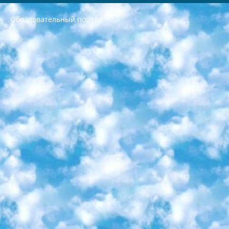
Образовательный портал
РЕСПУБЛИКА УЗБЕКИСТАН МИНИСТРЕРСТВО ДОШКОЛЬНОГО И ШКОЛЬНОГО ОБРАЗОВАНИЯ КОМАНДА в общеобразовательных учреждениях в 2023-2024 учебном году организация и проведение итоговой государственной аттестации обучающихся о Министра дошкольного и школьного образования Республики Узбекистан от 4 марта 2008 года (постановлением Минюста от 20 марта 2008 года № 1778 государственной регистрации) «Итоговое состояние учащихся общего среднего образования на основании положения об утверждении положения об аттестации общего среднего образования выпускной экзамен студентов в образовательных учреждениях в 2023-2024 учебном году В целях организации и прохождения аттестации приказываю: 1. Следующее: перечень предметов, по которым будет проводиться итоговая государственная аттестация и экзамен формы перевода согласно приложению 1; сертификаты международного образца, оценивающие уровень владения иностранными языками перечень согласно приложению 2; 2. Педагогический при специализированных образовательных учреждениях. научно-практический центр квалификации и международной оценки (Д.Давидова) 2024 г. До 25 марта: задания по предметам, по которым будет проводиться итоговая аттестация разработка и утверждение технических условий; итоговая аттестация на основании разработанного предметного задания разработка вопросов по предметам (устно и письменно), экзамен передача; общеобразовательные средние школы и специальные учебные заведения учащиеся выпускных классов школ и интернатов в агентской системе подготовка базы данных экзаменационных материалов и критериев оценки; перевод базы экзаменационных материалов на все языки обучения подать в Республиканский образовательный центр для изготовления; варианты экзаменов на основе разработанных контрольных материалов пусть будут поставлены задачи формирования. 3. Республиканский образовательный центр (Ш.Худайкулов) до 5 апреля 2024 года. до: база данных предоставленных экзаменационных материалов на все языки обучения перевод и экспертиза; для слепых, слабовидящих, глухих, слабослышащих и умственно отсталых детей учащиеся выпускных классов специализированных школ и школ-интернатов база данных экзаменационных материалов на всех преподаваемых языках подготовка критериев оценки; специализированные школы для умственно отсталых детей и технологии для учащихся выпускных классов школ-интернатов разработка соответствующих рекомендаций и критериев проведения ЕГЭ по естествознанию давать задания. 4. Педагогический при специализированных образовательных учреждениях. Научно-практический центр навыков и международной оценки (Д.Давидова), Республика образовательный центр (Худайкулов Ш.) итоговый государственный аттестационный экзамен ориентирован на творческое и логическое мышление при подготовке базы материалов учитывать введение заданий. 5. Следует отметить, что: сертификат государственного образца о знании общеобразовательного предмета и как минимум национальный уровень B1 по предметам на иностранных языках, указанным в Приложении 2. или международно признанный сертификат эквивалентного уровня студенты, изучающие определенный предмет, освобождаются от экзамена; по соответствующим предметам запланирована итоговая государственная аттестация за день до дня, путем жеребьевки Рабочей группой (в письменной форме по предметам, проводимым в форме) из числа сформированных вариантов выбрано 2 варианта; 2 выбранных варианта экзамена анонсированы на официальном сайте министерства и все выпускники по всей стране на основе этих вариантов проводит итоговую государственную аттестацию. 6. Государственное образование учащихся средних общеобразовательных учреждений. знания в соответствии с квалификационными требованиями, которые необходимо приобрести на основании стандартов итоговый (выпускной) контроль для 9 и 11 классов в целях тестирования Экзамены (далее – экзамены) состоят из предметов, перечисленных в приложении 1. будет сделано. 7. Экзамены пройдут с 26 мая по 15 июня 2024 г. (кроме науки физического воспитания). 8. Физическая для учащихся 9 классов общесредних образовательных учреждений. Экзамены по предмету «Образование, квалификация медицина» 1-6 мая 2024 года. сотрудники перевести под присмотр (с отклонениями в физическом или умственном развитии) специализированная школа для детей, школы-интернаты и со сколиозом школы-интернаты санаторного типа для больных детей исключены). 9. Он был слепым, слабовидящим и имел нарушения опорно-двигательного аппарата. экзамены в специализированных школах и интернатах для детей должны проводиться исходя из требований, предъявляемых к общеобразовательным учреждениям (физкультура кроме науки). 10. Специализированная школа для глухих и слабослышащих детей. и экзамены в интернатах и быть реализован в виде письменного теста по математике. 11. Специальность для умственно отсталых детей. Для 9 класса Родной язык и литературное письмо Государственный язык (язык обучения – узбекский). для неклассов) написано Математическое письмо Письменная/устная история Узбекистана Физическое воспитание практично Итоговый контроль Для 11 класса Написание родного языка и литературы (эссе) Математическое письмо Узбекский язык (обучение на узбекском языке) не посещающее общее среднее образование для учреждений)/Образовательное учреждение выбор письменный и устный Иностранный язык письменный/устный Письменная/устная история Узбекистана *По выбору студента:  Химия  Физика  Основы государственного права  География 10 бесплатных образовательных ресурсов - Мы составили подборку онлайн-проектов с интерактивными упражнениями, видеолекциями и статьями. Они помогут вам обрести новые и освежить старые знания бесплатно. 1. «ИНТУИТ» Старейшая образовательная площадка Рунета. Здесь вы найдёте сотни текстовых и видеокурсов на десятки различных тем — от программирования до психологии. Многие курсы подготовлены российскими университетами и крупными международными компаниями вроде Intel и Microsoft. Самостоятельное обучение бесплатное, но желающие могут оплатить услуги персональных наставников. 2. «Смартия» знакомит с актуальными профессиями и подсказывает, как им обучаться. Выбрав заинтересовавшую вас специальность — SMM-специалист, фотограф, веб-дизайнер или другую, — увидите список необходимых для неё умений. Чтобы вы могли освоить их самостоятельно, для каждого умения площадка отображает подборку ссылок на учебные материалы. Хотя «Смартия» ориентируется на русскоязычную аудиторию, часть контента всё же доступна только на английском. 3. «Лекторий Физтеха» Проект Московского физико-технического института (Физтеха). С его помощью вы можете смотреть онлайн серии лекций, записанные на видео в этом вузе. В числе доступных предметов — физика, биология, химия, информационные технологии и другие. К некоторым лекциям администрация ресурса прилагает готовые конспекты, которые можно скачивать в PDF-формате. 4. ITMOcourses Онлайн-площадка Санкт-Петербургского национального исследовательского университета информационных технологий, механики и оптики (ИТМО). Ресурс предоставляет свободный доступ к курсам, разработанным в этом вузе. Каталог материалов разбит на четыре категории: «Оптические системы и технологии», «Приборостроение и робототехника», «Информационные технологии» и «Биотехнологии». Курсы состоят из видеолекций, интерактивных демонстраций и заданий. 5. «КиберЛенинка» Электронная научная библиотека открытого доступа. Каталог площадки регулярно обрастает текстами статей из различных научных изданий. Сгруппированные по журналам и рубрикам публикации можно читать онлайн или скачивать целиком в PDF-формате. Проект нацелен на популяризацию науки за счёт открытого доступа к качественной информации. 6. «ПостНаука» На этом ресурсе публикуют подборки видеолекций, составленные экспертами из разных отраслей и объединённые общими темами. Среди них, к примеру, есть серии «Биоинформатика и геномика», «Культура средневековой Скандинавии» и Cinema Studies о теории кино. Каждая подборка лекций — логически связанная история, рассказанная экспертом от первого лица. Кроме того, на сайте появляются научно-образовательные статьи и тесты на разные темы. 7. «Newочём» Команда проекта «Newочём» отбирает самые интересные тексты из англоязычных СМИ и переводит те из них, за которые голосуют участники сообщества «ВКонтакте». По большей части это научно-популярные статьи. Редакторы придумывают лишь заголовки, в остальном содержание переводов соответствует оригиналам. Полные тексты можно читать прямо в социальной сети. 8. InternetUrok Онлайн-база материалов по основным дисциплинам школьной программы. Информация на сайте структурирована по классам, предметам и темам (урокам). Каждый урок состоит из видеолекций и конспектов. Есть также интерактивные тренажёры и тесты для закрепления пройденного материала. Даже если вы давно окончили школу, возможность повторить программу старших классов всегда может пригодиться. 9. Edutainme Ещё один ресурс об образовании. В отличие от Newtonew, как мне кажется, Edutainme больше ориентируется на представителей индустрии: педагогов, предпринимателей, разработчиков образовательных проектов. Но и любой, кто просто стремится к саморазвитию, найдёт на сайте много полезного и интересного для себя. Например, информацию о новых курсах и образовательных сервисах. 10. Newtonew Онлайн-медиа об образовании и обучении в широком смысле. Авторы Newtonew пишут об инструментах, заведениях, тактиках и стратегиях, которые помогают учить других и получать новые знания самостоятельно. На этой площадке вы найдёте новости, обзоры, аналитические мат