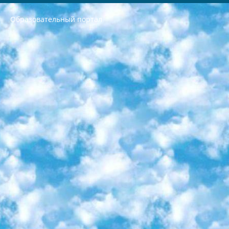
Образовательный портал
РЕСПУБЛИКА УЗБЕКИСТАН МИНИСТРЕРСТВО ДОШКОЛЬНОГО И ШКОЛЬНОГО ОБРАЗОВАНИЯ КОМАНДА в общеобразовательных учреждениях в 2023-2024 учебном году организация и проведение итоговой государственной аттестации обучающихся о Министра дошкольного и школьного образования Республики Узбекистан от 4 марта 2008 года (постановлением Минюста от 20 марта 2008 года № 1778 государственной регистрации) «Итоговое состояние учащихся общего среднего образования на основании положения об утверждении положения об аттестации общего среднего образования выпускной экзамен студентов в образовательных учреждениях в 2023-2024 учебном году В целях организации и прохождения аттестации приказываю: 1. Следующее: перечень предметов, по которым будет проводиться итоговая государственная аттестация и экзамен формы перевода согласно приложению 1; сертификаты международного образца, оценивающие уровень владения иностранными языками перечень согласно приложению 2; 2. Педагогический при специализированных образовательных учреждениях. научно-практический центр квалификации и международной оценки (Д.Давидова) 2024 г. До 25 марта: задания по предметам, по которым будет проводиться итоговая аттестация разработка и утверждение технических условий; итоговая аттестация на основании разработанного предметного задания разработка вопросов по предметам (устно и письменно), экзамен передача; общеобразовательные средние школы и специальные учебные заведения учащиеся выпускных классов школ и интернатов в агентской системе подготовка базы данных экзаменационных материалов и критериев оценки; перевод базы экзаменационных материалов на все языки обучения подать в Республиканский образовательный центр для изготовления; варианты экзаменов на основе разработанных контрольных материалов пусть будут поставлены задачи формирования. 3. Республиканский образовательный центр (Ш.Худайкулов) до 5 апреля 2024 года. до: база данных предоставленных экзаменационных материалов на все языки обучения перевод и экспертиза; для слепых, слабовидящих, глухих, слабослышащих и умственно отсталых детей учащиеся выпускных классов специализированных школ и школ-интернатов база данных экзаменационных материалов на всех преподаваемых языках подготовка критериев оценки; специализированные школы для умственно отсталых детей и технологии для учащихся выпускных классов школ-интернатов разработка соответствующих рекомендаций и критериев проведения ЕГЭ по естествознанию давать задания. 4. Педагогический при специализированных образовательных учреждениях. Научно-практический центр навыков и международной оценки (Д.Давидова), Республика образовательный центр (Худайкулов Ш.) итоговый государственный аттестационный экзамен ориентирован на творческое и логическое мышление при подготовке базы материалов учитывать введение заданий. 5. Следует отметить, что: сертификат государственного образца о знании общеобразовательного предмета и как минимум национальный уровень B1 по предметам на иностранных языках, указанным в Приложении 2. или международно признанный сертификат эквивалентного уровня студенты, изучающие определенный предмет, освобождаются от экзамена; по соответствующим предметам запланирована итоговая государственная аттестация за день до дня, путем жеребьевки Рабочей группой (в письменной форме по предметам, проводимым в форме) из числа сформированных вариантов выбрано 2 варианта; 2 выбранных варианта экзамена анонсированы на официальном сайте министерства и все выпускники по всей стране на основе этих вариантов проводит итоговую государственную аттестацию. 6. Государственное образование учащихся средних общеобразовательных учреждений. знания в соответствии с квалификационными требованиями, которые необходимо приобрести на основании стандартов итоговый (выпускной) контроль для 9 и 11 классов в целях тестирования Экзамены (далее – экзамены) состоят из предметов, перечисленных в приложении 1. будет сделано. 7. Экзамены пройдут с 26 мая по 15 июня 2024 г. (кроме науки физического воспитания). 8. Физическая для учащихся 9 классов общесредних образовательных учреждений. Экзамены по предмету «Образование, квалификация медицина» 1-6 мая 2024 года. сотрудники перевести под присмотр (с отклонениями в физическом или умственном развитии) специализированная школа для детей, школы-интернаты и со сколиозом школы-интернаты санаторного типа для больных детей исключены). 9. Он был слепым, слабовидящим и имел нарушения опорно-двигательного аппарата. экзамены в специализированных школах и интернатах для детей должны проводиться исходя из требований, предъявляемых к общеобразовательным учреждениям (физкультура кроме науки). 10. Специализированная школа для глухих и слабослышащих детей. и экзамены в интернатах и быть реализован в виде письменного теста по математике. 11. Специальность для умственно отсталых детей. Для 9 класса Родной язык и литературное письмо Государственный язык (язык обучения – узбекский). для неклассов) написано Математическое письмо Письменная/устная история Узбекистана Физическое воспитание практично Итоговый контроль Для 11 класса Написание родного языка и литературы (эссе) Математическое письмо Узбекский язык (обучение на узбекском языке) не посещающее общее среднее образование для учреждений)/Образовательное учреждение выбор письменный и устный Иностранный язык письменный/устный Письменная/устная история Узбекистана *По выбору студента:  Химия  Физика  Основы государственного права  География 10 бесплатных образовательных ресурсов - Мы составили подборку онлайн-проектов с интерактивными упражнениями, видеолекциями и статьями. Они помогут вам обрести новые и освежить старые знания бесплатно. 1. «ИНТУИТ» Старейшая образовательная площадка Рунета. Здесь вы найдёте сотни текстовых и видеокурсов на десятки различных тем — от программирования до психологии. Многие курсы подготовлены российскими университетами и крупными международными компаниями вроде Intel и Microsoft. Самостоятельное обучение бесплатное, но желающие могут оплатить услуги персональных наставников. 2. «Смартия» знакомит с актуальными профессиями и подсказывает, как им обучаться. Выбрав заинтересовавшую вас специальность — SMM-специалист, фотограф, веб-дизайнер или другую, — увидите список необходимых для неё умений. Чтобы вы могли освоить их самостоятельно, для каждого умения площадка отображает подборку ссылок на учебные материалы. Хотя «Смартия» ориентируется на русскоязычную аудиторию, часть контента всё же доступна только на английском. 3. «Лекторий Физтеха» Проект Московского физико-технического института (Физтеха). С его помощью вы можете смотреть онлайн серии лекций, записанные на видео в этом вузе. В числе доступных предметов — физика, биология, химия, информационные технологии и другие. К некоторым лекциям администрация ресурса прилагает готовые конспекты, которые можно скачивать в PDF-формате. 4. ITMOcourses Онлайн-площадка Санкт-Петербургского национального исследовательского университета информационных технологий, механики и оптики (ИТМО). Ресурс предоставляет свободный доступ к курсам, разработанным в этом вузе. Каталог материалов разбит на четыре категории: «Оптические системы и технологии», «Приборостроение и робототехника», «Информационные технологии» и «Биотехнологии». Курсы состоят из видеолекций, интерактивных демонстраций и заданий. 5. «КиберЛенинка» Электронная научная библиотека открытого доступа. Каталог площадки регулярно обрастает текстами статей из различных научных изданий. Сгруппированные по журналам и рубрикам публикации можно читать онлайн или скачивать целиком в PDF-формате. Проект нацелен на популяризацию науки за счёт открытого доступа к качественной информации. 6. «ПостНаука» На этом ресурсе публикуют подборки видеолекций, составленные экспертами из разных отраслей и объединённые общими темами. Среди них, к примеру, есть серии «Биоинформатика и геномика», «Культура средневековой Скандинавии» и Cinema Studies о теории кино. Каждая подборка лекций — логически связанная история, рассказанная экспертом от первого лица. Кроме того, на сайте появляются научно-образовательные статьи и тесты на разные темы. 7. «Newочём» Команда проекта «Newочём» отбирает самые интересные тексты из англоязычных СМИ и переводит те из них, за которые голосуют участники сообщества «ВКонтакте». По большей части это научно-популярные статьи. Редакторы придумывают лишь заголовки, в остальном содержание переводов соответствует оригиналам. Полные тексты можно читать прямо в социальной сети. 8. InternetUrok Онлайн-база материалов по основным дисциплинам школьной программы. Информация на сайте структурирована по классам, предметам и темам (урокам). Каждый урок состоит из видеолекций и конспектов. Есть также интерактивные тренажёры и тесты для закрепления пройденного материала. Даже если вы давно окончили школу, возможность повторить программу старших классов всегда может пригодиться. 9. Edutainme Ещё один ресурс об образовании. В отличие от Newtonew, как мне кажется, Edutainme больше ориентируется на представителей индустрии: педагогов, предпринимателей, разработчиков образовательных проектов. Но и любой, кто просто стремится к саморазвитию, найдёт на сайте много полезного и интересного для себя. Например, информацию о новых курсах и образовательных сервисах. 10. Newtonew Онлайн-медиа об образовании и обучении в широком смысле. Авторы Newtonew пишут об инструментах, заведениях, тактиках и стратегиях, которые помогают учить других и получать новые знания самостоятельно. На этой площадке вы найдёте новости, обзоры, аналитические мат