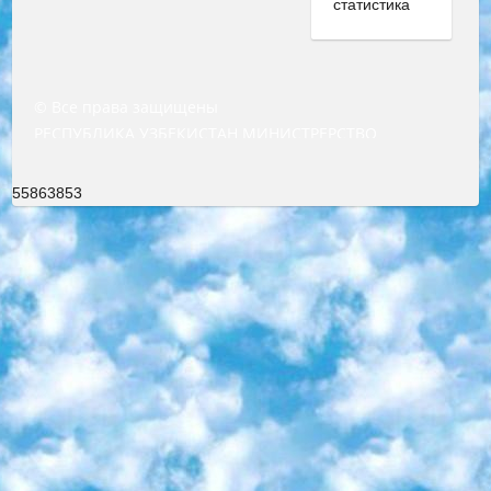
© Все права защищены
РЕСПУБЛИКА УЗБЕКИСТАН МИНИСТРЕРСТВО ДОШКОЛЬНОГО И ШКОЛЬНОГО ОБРАЗОВАНИЯ КОМАНДА в общеобразовательных учреждениях в 2023-2024 учебном году организация и проведение итоговой государственной аттестации обучающихся о Министра дошкольного и школьного образования Республики Узбекистан от 4 марта 2008 года (постановлением Минюста от 20 марта 2008 года № 1778 государственной регистрации) «Итоговое состояние учащихся общего среднего образования на основании положения об утверждении положения об аттестации общего среднего образования выпускной экзамен студентов в образовательных учреждениях в 2023-2024 учебном году В целях организации и прохождения аттестации приказываю: 1. Следующее: перечень предметов, по которым будет проводиться итоговая государственная аттестация и экзамен формы перевода согласно приложению 1; сертификаты международного образца, оценивающие уровень владения иностранными языками перечень согласно приложению 2; 2. Педагогический при специализированных образовательных учреждениях. научно-практический центр квалификации и международной оценки (Д.Давидова) 2024 г. До 25 марта: задания по предметам, по которым будет проводиться итоговая аттестация разработка и утверждение технических условий; итоговая аттестация на основании разработанного предметного задания разработка вопросов по предметам (устно и письменно), экзамен передача; общеобразовательные средние школы и специальные учебные заведения учащиеся выпускных классов школ и интернатов в агентской системе подготовка базы данных экзаменационных материалов и критериев оценки; перевод базы экзаменационных материалов на все языки обучения подать в Республиканский образовательный центр для изготовления; варианты экзаменов на основе разработанных контрольных материалов пусть будут поставлены задачи формирования. 3. Республиканский образовательный центр (Ш.Худайкулов) до 5 апреля 2024 года. до: база данных предоставленных экзаменационных материалов на все языки обучения перевод и экспертиза; для слепых, слабовидящих, глухих, слабослышащих и умственно отсталых детей учащиеся выпускных классов специализированных школ и школ-интернатов база данных экзаменационных материалов на всех преподаваемых языках подготовка критериев оценки; специализированные школы для умственно отсталых детей и технологии для учащихся выпускных классов школ-интернатов разработка соответствующих рекомендаций и критериев проведения ЕГЭ по естествознанию давать задания. 4. Педагогический при специализированных образовательных учреждениях. Научно-практический центр навыков и международной оценки (Д.Давидова), Республика образовательный центр (Худайкулов Ш.) итоговый государственный аттестационный экзамен ориентирован на творческое и логическое мышление при подготовке базы материалов учитывать введение заданий. 5. Следует отметить, что: сертификат государственного образца о знании общеобразовательного предмета и как минимум национальный уровень B1 по предметам на иностранных языках, указанным в Приложении 2. или международно признанный сертификат эквивалентного уровня студенты, изучающие определенный предмет, освобождаются от экзамена; по соответствующим предметам запланирована итоговая государственная аттестация за день до дня, путем жеребьевки Рабочей группой (в письменной форме по предметам, проводимым в форме) из числа сформированных вариантов выбрано 2 варианта; 2 выбранных варианта экзамена анонсированы на официальном сайте министерства и все выпускники по всей стране на основе этих вариантов проводит итоговую государственную аттестацию. 6. Государственное образование учащихся средних общеобразовательных учреждений. знания в соответствии с квалификационными требованиями, которые необходимо приобрести на основании стандартов итоговый (выпускной) контроль для 9 и 11 классов в целях тестирования Экзамены (далее – экзамены) состоят из предметов, перечисленных в приложении 1. будет сделано. 7. Экзамены пройдут с 26 мая по 15 июня 2024 г. (кроме науки физического воспитания). 8. Физическая для учащихся 9 классов общесредних образовательных учреждений. Экзамены по предмету «Образование, квалификация медицина» 1-6 мая 2024 года. сотрудники перевести под присмотр (с отклонениями в физическом или умственном развитии) специализированная школа для детей, школы-интернаты и со сколиозом школы-интернаты санаторного типа для больных детей исключены). 9. Он был слепым, слабовидящим и имел нарушения опорно-двигательного аппарата. экзамены в специализированных школах и интернатах для детей должны проводиться исходя из требований, предъявляемых к общеобразовательным учреждениям (физкультура кроме науки). 10. Специализированная школа для глухих и слабослышащих детей. и экзамены в интернатах и быть реализован в виде письменного теста по математике. 11. Специальность для умственно отсталых детей. Для 9 класса Родной язык и литературное письмо Государственный язык (язык обучения – узбекский). для неклассов) написано Математическое письмо Письменная/устная история Узбекистана Физическое воспитание практично Итоговый контроль Для 11 класса Написание родного языка и литературы (эссе) Математическое письмо Узбекский язык (обучение на узбекском языке) не посещающее общее среднее образование для учреждений)/Образовательное учреждение выбор письменный и устный Иностранный язык письменный/устный Письменная/устная история Узбекистана *По выбору студента:  Химия  Физика  Основы государственного права  География 10 бесплатных образовательных ресурсов - Мы составили подборку онлайн-проектов с интерактивными упражнениями, видеолекциями и статьями. Они помогут вам обрести новые и освежить старые знания бесплатно. 1. «ИНТУИТ» Старейшая образовательная площадка Рунета. Здесь вы найдёте сотни текстовых и видеокурсов на десятки различных тем — от программирования до психологии. Многие курсы подготовлены российскими университетами и крупными международными компаниями вроде Intel и Microsoft. Самостоятельное обучение бесплатное, но желающие могут оплатить услуги персональных наставников. 2. «Смартия» знакомит с актуальными профессиями и подсказывает, как им обучаться. Выбрав заинтересовавшую вас специальность — SMM-специалист, фотограф, веб-дизайнер или другую, — увидите список необходимых для неё умений. Чтобы вы могли освоить их самостоятельно, для каждого умения площадка отображает подборку ссылок на учебные материалы. Хотя «Смартия» ориентируется на русскоязычную аудиторию, часть контента всё же доступна только на английском. 3. «Лекторий Физтеха» Проект Московского физико-технического института (Физтеха). С его помощью вы можете смотреть онлайн серии лекций, записанные на видео в этом вузе. В числе доступных предметов — физика, биология, химия, информационные технологии и другие. К некоторым лекциям администрация ресурса прилагает готовые конспекты, которые можно скачивать в PDF-формате. 4. ITMOcourses Онлайн-площадка Санкт-Петербургского национального исследовательского университета информационных технологий, механики и оптики (ИТМО). Ресурс предоставляет свободный доступ к курсам, разработанным в этом вузе. Каталог материалов разбит на четыре категории: «Оптические системы и технологии», «Приборостроение и робототехника», «Информационные технологии» и «Биотехнологии». Курсы состоят из видеолекций, интерактивных демонстраций и заданий. 5. «КиберЛенинка» Электронная научная библиотека открытого доступа. Каталог площадки регулярно обрастает текстами статей из различных научных изданий. Сгруппированные по журналам и рубрикам публикации можно читать онлайн или скачивать целиком в PDF-формате. Проект нацелен на популяризацию науки за счёт открытого доступа к качественной информации. 6. «ПостНаука» На этом ресурсе публикуют подборки видеолекций, составленные экспертами из разных отраслей и объединённые общими темами. Среди них, к примеру, есть серии «Биоинформатика и геномика», «Культура средневековой Скандинавии» и Cinema Studies о теории кино. Каждая подборка лекций — логически связанная история, рассказанная экспертом от первого лица. Кроме того, на сайте появляются научно-образовательные статьи и тесты на разные темы. 7. «Newочём» Команда проекта «Newочём» отбирает самые интересные тексты из англоязычных СМИ и переводит те из них, за которые голосуют участники сообщества «ВКонтакте». По большей части это научно-популярные статьи. Редакторы придумывают лишь заголовки, в остальном содержание переводов соответствует оригиналам. Полные тексты можно читать прямо в социальной сети. 8. InternetUrok Онлайн-база материалов по основным дисциплинам школьной программы. Информация на сайте структурирована по классам, предметам и темам (урокам). Каждый урок состоит из видеолекций и конспектов. Есть также интерактивные тренажёры и тесты для закрепления пройденного материала. Даже если вы давно окончили школу, возможность повторить программу старших классов всегда может пригодиться. 9. Edutainme Ещё один ресурс об образовании. В отличие от Newtonew, как мне кажется, Edutainme больше ориентируется на представителей индустрии: педагогов, предпринимателей, разработчиков образовательных проектов. Но и любой, кто просто стремится к саморазвитию, найдёт на сайте много полезного и интересного для себя. Например, информацию о новых курсах и образовательных сервисах. 10. Newtonew Онлайн-медиа об образовании и обучении в широком смысле. Авторы Newtonew пишут об инструментах, заведениях, тактиках и стратегиях, которые помогают учить других и получать новые знания самостоятельно. На этой площадке вы найдёте новости, обзоры, аналитические мате
55863853