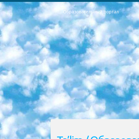
Образовательный портал
РЕСПУБЛИКА УЗБЕКИСТАН МИНИСТРЕРСТВО ДОШКОЛЬНОГО И ШКОЛЬНОГО ОБРАЗОВАНИЯ КОМАНДА в общеобразовательных учреждениях в 2023-2024 учебном году организация и проведение итоговой государственной аттестации обучающихся о Министра дошкольного и школьного образования Республики Узбекистан от 4 марта 2008 года (постановлением Минюста от 20 марта 2008 года № 1778 государственной регистрации) «Итоговое состояние учащихся общего среднего образования на основании положения об утверждении положения об аттестации общего среднего образования выпускной экзамен студентов в образовательных учреждениях в 2023-2024 учебном году В целях организации и прохождения аттестации приказываю: 1. Следующее: перечень предметов, по которым будет проводиться итоговая государственная аттестация и экзамен формы перевода согласно приложению 1; сертификаты международного образца, оценивающие уровень владения иностранными языками перечень согласно приложению 2; 2. Педагогический при специализированных образовательных учреждениях. научно-практический центр квалификации и международной оценки (Д.Давидова) 2024 г. До 25 марта: задания по предметам, по которым будет проводиться итоговая аттестация разработка и утверждение технических условий; итоговая аттестация на основании разработанного предметного задания разработка вопросов по предметам (устно и письменно), экзамен передача; общеобразовательные средние школы и специальные учебные заведения учащиеся выпускных классов школ и интернатов в агентской системе подготовка базы данных экзаменационных материалов и критериев оценки; перевод базы экзаменационных материалов на все языки обучения подать в Республиканский образовательный центр для изготовления; варианты экзаменов на основе разработанных контрольных материалов пусть будут поставлены задачи формирования. 3. Республиканский образовательный центр (Ш.Худайкулов) до 5 апреля 2024 года. до: база данных предоставленных экзаменационных материалов на все языки обучения перевод и экспертиза; для слепых, слабовидящих, глухих, слабослышащих и умственно отсталых детей учащиеся выпускных классов специализированных школ и школ-интернатов база данных экзаменационных материалов на всех преподаваемых языках подготовка критериев оценки; специализированные школы для умственно отсталых детей и технологии для учащихся выпускных классов школ-интернатов разработка соответствующих рекомендаций и критериев проведения ЕГЭ по естествознанию давать задания. 4. Педагогический при специализированных образовательных учреждениях. Научно-практический центр навыков и международной оценки (Д.Давидова), Республи