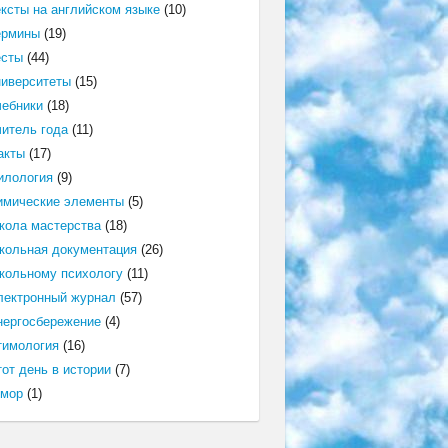
ексты на английском языке
(10)
ермины
(19)
есты
(44)
ниверситеты
(15)
чебники
(18)
читель года
(11)
акты
(17)
илология
(9)
имические элементы
(5)
кола мастерства
(18)
кольная документация
(26)
кольному психологу
(11)
лектронный журнал
(57)
нергосбережение
(4)
тимология
(16)
от день в истории
(7)
мор
(1)