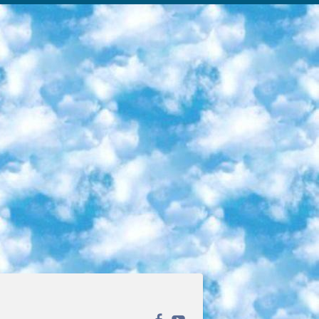
ека открытого доступа. Каталог площадки регулярно обрастает текстами статей из различных научных изданий. Сгруппированные по журналам и рубрикам публикации можно читать онлайн или скачивать целиком в PDF-формате. Проект нацелен на популяризацию науки за счёт открытого доступа к качественной информации. 6. «ПостНаука» На этом ресурсе публикуют подборки видеолекций, составленные экспертами из разных отраслей и объединённые общими темами. Среди них, к примеру, есть серии «Биоинформатика и геномика», «Культура средневековой Скандинавии» и Cinema Studies о теории кино. Каждая подборка лекций — логически связанная история, рассказанная экспертом от первого лица. Кроме того, на сайте появляются научно-образовательные статьи и тесты на разные темы. 7. «Newочём» Команда проекта «Newочём» отбирает самые интересные тексты из англоязычных СМИ и переводит те из них, за которые голосуют участники сообщества «ВКонтакте». По большей части это научно-популярные статьи. Редакторы придумывают лишь заголовки, в остальном содержание переводов соответствует оригиналам. Полные тексты можно читать прямо в социальной сети. 8. InternetUrok Онлайн-база материалов по основным дисциплинам школьной программы. Информация на сайте структурирована по классам, предметам и темам (урокам). Каждый урок состоит из видеолекций и конспектов. Есть также интерактивные тренажёры и тесты для закрепления пройденного материала. Даже если вы давно окончили школу, возможность повторить программу старших классов всегда может пригодиться. 9. Edutainme Ещё один ресурс об образовании. В отличие от Newtonew, как мне кажется, Edutainme больше ориентируется на представителей индустрии: педагогов, предпринимателей, разработчиков образовательных проектов. Но и любой, кто просто стремится к саморазвитию, найдёт на сайте много полезного и интересного для себя. Например, информацию о новых курсах и образовательных сервисах. 10. Newtonew Онлайн-медиа об образовании и обучении в широком смысле. Авторы Newtonew пишут об инструментах, заведениях, тактиках и стратегиях, которые помогают учить других и получать новые знания самостоятельно. На этой площадке вы найдёте новости, обзоры, аналитические мат