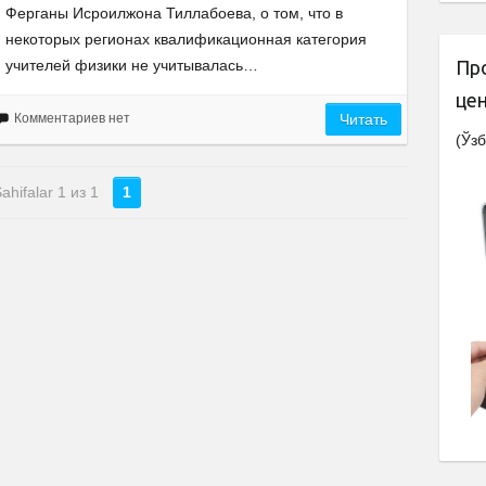
Ферганы Исроилжона Тиллабоева, о том, что в
некоторых регионах квалификационная категория
учителей физики не учитывалась…
Пр
це
Комментариев нет
Читать
(Ўзб
ahifalar 1 из 1
1