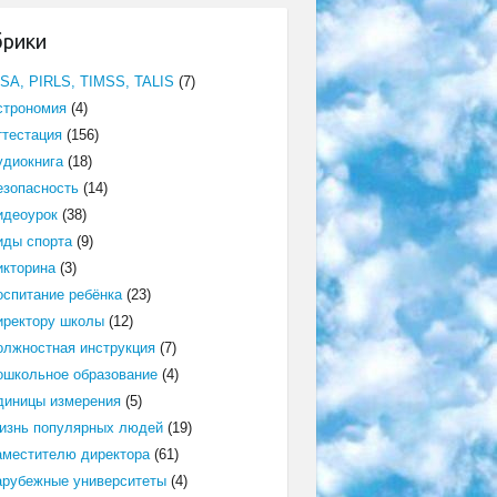
брики
ISA, PIRLS, TIMSS, TALIS
(7)
строномия
(4)
ттестация
(156)
удиокнига
(18)
езопасность
(14)
идеоурок
(38)
иды спорта
(9)
икторина
(3)
оспитание ребёнка
(23)
иректору школы
(12)
олжностная инструкция
(7)
ошкольное образование
(4)
диницы измерения
(5)
изнь популярных людей
(19)
аместителю директора
(61)
арубежные университеты
(4)