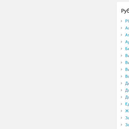
Ру
P
А
А
А
Б
В
В
В
В
Д
Д
Д
Е
Ж
З
З