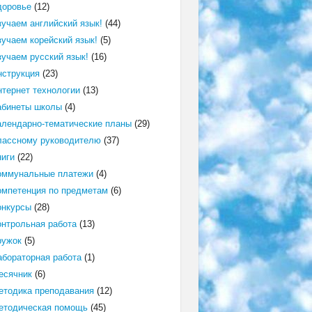
доровье
(12)
зучаем английский язык!
(44)
зучаем корейский язык!
(5)
зучаем русский язык!
(16)
нструкция
(23)
нтернет технологии
(13)
абинеты школы
(4)
алендарно-тематические планы
(29)
лассному руководителю
(37)
ниги
(22)
оммунальные платежи
(4)
омпетенция по предметам
(6)
онкурсы
(28)
онтрольная работа
(13)
ружок
(5)
абораторная работа
(1)
есячник
(6)
етодика преподавания
(12)
етодическая помощь
(45)