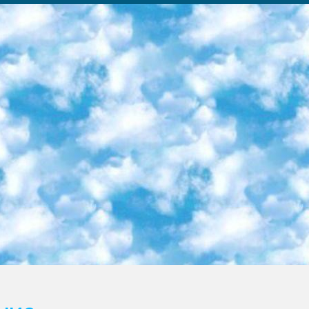
ка образовательный центр (Худайкулов Ш.) итоговый государственный аттестационный экзамен ориентирован на творческое и логическое мышление при подготовке базы материалов учитывать введение заданий. 5. Следует отметить, что: сертификат государственного образца о знании общеобразовательного предмета и как минимум национальный уровень B1 по предметам на иностранных языках, указанным в Приложении 2. или международно признанный сертификат эквивалентного уровня студенты, изучающие определенный предмет, освобождаются от экзамена; по соответствующим предметам запланирована итоговая государственная аттестация за день до дня, путем жеребьевки Рабочей группой (в письменной форме по предметам, проводимым в форме) из числа сформированных вариантов выбрано 2 варианта; 2 выбранных варианта экзамена анонсированы на официальном сайте министерства и все выпускники по всей стране на основе этих вариантов проводит итоговую государственную аттестацию. 6. Государственное образование учащихся средних общеобразовательных учреждений. знания в соответствии с квалификационными требованиями, которые необходимо приобрести на основании стандартов итоговый (выпускной) контроль для 9 и 11 классов в целях тестирования Экзамены (далее – экзамены) состоят из предметов, перечисленных в приложении 1. будет сделано. 7. Экзамены пройдут с 26 мая по 15 июня 2024 г. (кроме науки физического воспитания). 8. Физическая для учащихся 9 классов общесредних образовательных учреждений. Экзамены по предмету «Образование, квалификация медицина» 1-6 мая 2024 года. сотрудники перевести под присмотр (с отклонениями в физическом или умственном развитии) специализированная школа для детей, школы-интернаты и со сколиозом школы-интернаты санаторного типа для больных детей исключены). 9. Он был слепым, слабовидящим и имел нарушения опорно-двигательного аппарата. экзамены в специализированных школах и интернатах для детей должны проводиться исходя из требований, предъявляемых к общеобразовательным учреждениям (физкультура кроме науки). 10. Специализированная школа для глухих и слабослышащих детей. и экзамены в интернатах и быть реализован в виде письменного теста по математике. 11. Специальность для умственно отсталых детей. Для 9 класса Родной язык и литературное письмо Государственный язык (язык обучения – узбекский). для неклассов) написано Математическое письмо Письменная/устная история Узбекистана Физическое воспитание практично Итоговый контроль Для 11 класса Написание родного языка и литературы (эссе) Математическое письмо Узбекский язык (обучение на узбекском языке) не посещающее общее среднее образование для учреждений)/Образовательное учреждение выбор письменный и устный Иностранный язык письменный/устный Письменная/устная история Узбекистана *По выбору студента:  Химия  Физика  Основы государственного права  География 10 бесплатных образовательных ресурсов - Мы составили подборку онлайн-проектов с интерактивными упражнениями, видеолекциями и статьями. Они помогут вам обрести новые и освежить старые знания бесплатно. 1. «ИНТУИТ» Старейшая образовательная площадка Рунета. Здесь вы найдёте сотни текстовых и видеокурсов на десятки различных тем — от программирования до психологии. Многие курсы подготовлены российскими университетами и крупными международными компаниями вроде Intel и Microsoft. Самостоятельное обучение бесплатное, но желающие могут оплатить услуги персональных наставников. 2. «Смартия» знакомит с актуальными профессиями и подсказывает, как им обучаться. Выбрав заинтересовавшую вас специальность — SMM-специалист, фотограф, веб-дизайнер или другую, — увидите список необходимых для неё умений. Чтобы вы могли освоить их самостоятельно, для каждого умения площадка отображает подборку ссылок на учебные материалы. Хотя «Смартия» ориентируется на русскоязычную аудиторию, часть контента всё же доступна только на английском. 3. «Лекторий Физтеха» Проект Московского физико-технического института (Физтеха). С его помощью вы можете смотреть онлайн серии лекций, записанные на видео в этом вузе. В числе доступных предметов — физика, биология, химия, информационные технологии и другие. К некоторым лекциям администрация ресурса прилагает готовые конспекты, которые можно скачивать в PDF-формате. 4. ITMOcourses Онлайн-площадка Санкт-Петербургского национального исследовательского университета информационных технологий, механики и оптики (ИТМО). Ресурс предоставляет свободный доступ к курсам, разработанным в этом вузе. Каталог материалов разбит на четыре категории: «Оптические системы и технологии», «Приборостроение и робототехника», «Информационные технологии» и «Биотехнологии». Курсы состоят из видеолекций, интерактивных демонстраций и заданий. 5. «КиберЛенинка» Электронная научная библиот