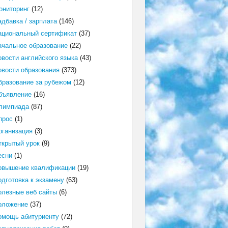
ониторинг
(12)
адбавка / зарплата
(146)
ациональный сертификат
(37)
ачальное образование
(22)
овости английского языка
(43)
овости образования
(373)
бразование за рубежом
(12)
бъявление
(16)
лимпиада
(87)
прос
(1)
рганизация
(3)
ткрытый урок
(9)
есни
(1)
овышение квалификации
(19)
одготовка к экзамену
(63)
олезные веб сайты
(6)
оложение
(37)
омощь абитуриенту
(72)