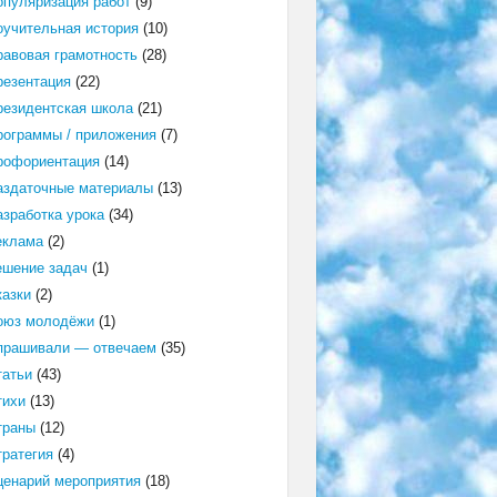
опуляризация работ
(9)
оучительная история
(10)
равовая грамотность
(28)
резентация
(22)
резидентская школа
(21)
рограммы / приложения
(7)
рофориентация
(14)
аздаточные материалы
(13)
азработка урока
(34)
еклама
(2)
ешение задач
(1)
казки
(2)
оюз молодёжи
(1)
прашивали — отвечаем
(35)
татьи
(43)
тихи
(13)
траны
(12)
тратегия
(4)
ценарий мероприятия
(18)