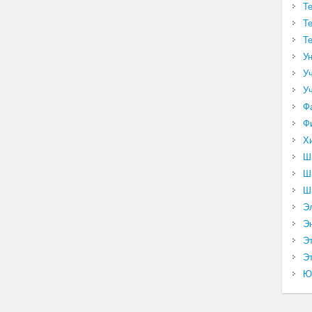
Т
Т
Т
У
У
У
Ф
Ф
Х
Ш
Ш
Ш
Э
Э
Э
Эт
Ю