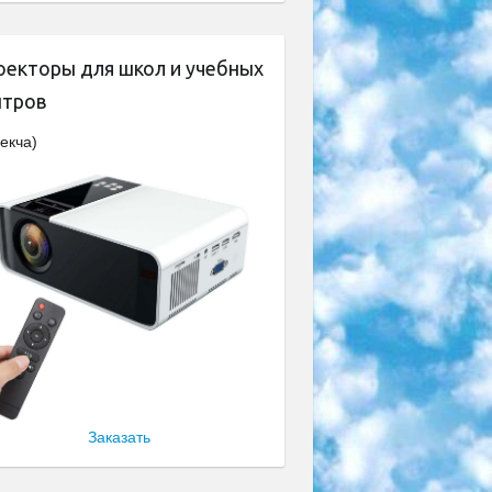
оекторы для школ и учебных
нтров
екча)
Заказать