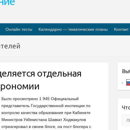
ание
Онлайн тесты
Календарно — тематические планы
Контакт
ителей
деляется отдельная
Вы
строномии
Было просмотрено 1 945 Официальный
представитель Государственной инспекции по
Что
контролю качества образования при Кабинете
Пои
Министров Узбекистана Шавкат Ходжакулов
отреагировал в своем блоге, на пост блогера с