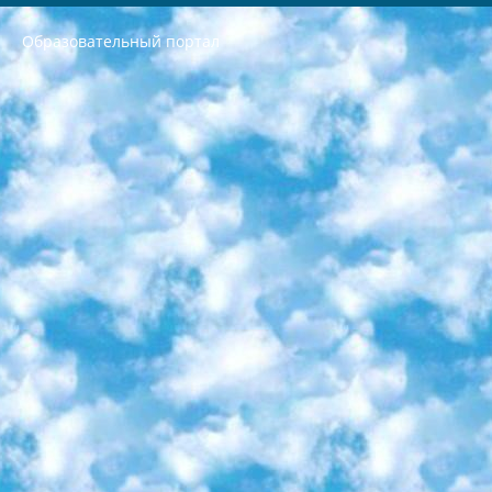
Образовательный портал
РЕСПУБЛИКА УЗБЕКИСТАН МИНИСТРЕРСТВО ДОШКОЛЬНОГО И ШКОЛЬНОГО ОБРАЗОВАНИЯ КОМАНДА в общеобразовательных учреждениях в 2023-2024 учебном году организация и проведение итоговой государственной аттестации обучающихся о Министра дошкольного и школьного образования Республики Узбекистан от 4 марта 2008 года (постановлением Минюста от 20 марта 2008 года № 1778 государственной регистрации) «Итоговое состояние учащихся общего среднего образования на основании положения об утверждении положения об аттестации общего среднего образования выпускной экзамен студентов в образовательных учреждениях в 2023-2024 учебном году В целях организации и прохождения аттестации приказываю: 1. Следующее: перечень предметов, по которым будет проводиться итоговая государственная аттестация и экзамен формы перевода согласно приложению 1; сертификаты международного образца, оценивающие уровень владения иностранными языками перечень согласно приложению 2; 2. Педагогический при специализированных образовательных учреждениях. научно-практический центр квалификации и международной оценки (Д.Давидова) 2024 г. До 25 марта: задания по предметам, по которым будет проводиться итоговая аттестация разработка и утверждение технических условий; итоговая аттестация на основании разработанного предметного задания разработка вопросов по предметам (устно и письменно), экзамен передача; общеобразовательные средние школы и специальные учебные заведения учащиеся выпускных классов школ и интернатов в агентской системе подготовка базы данных экзаменационных материалов и критериев оценки; перевод базы экзаменационных материалов на все языки обучения подать в Республиканский образовательный центр для изготовления; варианты экзаменов на основе разработанных контрольных материалов пусть будут поставлены задачи формирования. 3. Республиканский образовательный центр (Ш.Худайкулов) до 5 апреля 2024 года. до: база данных предоставленных экзаменационных материалов на все языки обучения перевод и экспертиза; для слепых, слабовидящих, глухих, слабослышащих и умственно отсталых детей учащиеся выпускных классов специализированных школ и школ-интернатов база данных экзаменационных материалов на всех преподаваемых языках подготовка критериев оценки; специализированные школы для умственно отсталых детей и технологии для учащихся выпускных классов школ-интернатов разработка соответствующих рекомендаций и критериев проведения ЕГЭ по естествознанию давать задания. 4. Педагогический при специализированных образовательных учреждениях. Научно-практический центр навыков и международной оценки (Д.Давидова), Республика образовательный центр (Худайкулов Ш.) итоговый государственный аттестационный экзамен ориентирован на творческое и логическое мышление при подготовке базы материалов учитывать введение заданий. 5. Следует отметить, что: сертификат государственного образца о знании общеобразовательного предмета и как минимум национальный уровень B1 по предметам на иностранных языках, указанным в Приложении 2. или международно признанный сертификат эквивалентного уровня студенты, изучающие определенный предмет, освобождаются от экзамена; по соответствующим предметам запланирована итоговая государственная аттестация за день до дня, путем жеребьевки Рабочей группой (в письменной форме по предметам, проводимым в форме) из числа сформированных вариантов выбрано 2 варианта; 2 выбранных варианта экзамена анонсированы на официальном сайте министерства и все выпускники по всей стране на основе этих вариантов проводит итоговую государственную аттестацию. 6. Государственное образование учащихся средних общеобразовательных учреждений. знания в соответствии с квалификационными требованиями, которые необходимо приобрести на основании стандартов итоговый (выпускной) контроль для 9 и 11 классов в целях тестирования Экзамены (далее – экзамены) состоят из предметов, перечисленных в приложении 1. будет сделано. 7. Экзамены пройдут с 26 мая по 15 июня 2024 г. (кроме науки физического воспитания). 8. Физическая для учащихся 9 классов общесредних образовательных учреждений. Экзамены по предмету «Образование, квалификация медицина» 1-6 мая 2024 года. сотрудники перевести под присмотр (с отклонениями в физическом или умственном развитии) специализированная школа для детей, школы-интернаты и со сколиозом школы-интернаты санаторного типа для больных детей исключены). 9. Он был слепым, слабовидящим и имел нарушения опорно-двигательного аппарата. экзамены в специализированных школах и интернатах для детей должны проводиться исходя из требований, предъявляемых к общеобразовательным учреждениям (физкультура кроме науки). 10. Специализированная школа для глухих и слабослышащих детей. и экзамены в интернатах и быть реализован в виде письменного теста по математике. 11. Специальность для умственно отсталых детей. Для 9 класса Родной язык и литературное письмо Государственный язык (язык обучения – узбекский). для неклассов) написано Математическое письмо Письменная/устная история Узбекистана Физическое воспитание практично Итоговый контроль Для 11 класса Написание родного языка и литературы (эссе) Математическое письмо Узбекский язык (обучение на узбекском языке) не посещающее общее среднее образование для учреждений)/Образовательное учреждение выбор письменный и устный Иностранный язык письменный/устный Письменная/устная история Узбекистана *По выбору студента:  Химия  Физика  Основы государственного права  География 10 бесплатных образовательных ресурсов - Мы составили подборку онлайн-проектов с интерактивными упражнениями, видеолекциями и статьями. Они помогут вам обрести новые и освежить старые знания бесплатно. 1. «ИНТУИТ» Старейшая образовательная площадка Рунета. Здесь вы найдёте сотни текстовых и видеокурсов на десятки различных тем — от программирования до психологии. Многие курсы подготовлены российскими университетами и крупными международными компаниями вроде Intel и Microsoft. Самостоятельное обучение бесплатное, но желающие могут оплатить услуги персональных наставников. 2. «Смартия» знакомит с актуальными профессиями и подсказывает, как им обучаться. Выбрав заинтересовавшую вас специальность — SMM-специалист, фотограф, веб-дизайнер или другую, — увидите список необходимых для неё умений. Чтобы вы могли освоить их самостоятельно, для каждого умения площадка отображает подборку ссылок на учебные материалы. Хотя «Смартия» ориентируется на русскоязычную аудиторию, часть контента всё же доступна только на английском. 3. «Лекторий Физтеха» Проект Московского физико-технического института (Физтеха). С его помощью вы можете смотреть онлайн серии лекций, записанные на видео в этом вузе. В числе доступных предметов — физика, биология, химия, информационные технологии и другие. К некоторым лекциям администрация ресурса прилагает готовые конспекты, которые можно скачивать в PDF-формате. 4. ITMOcourses Онлайн-площадка Санкт-Петербургского национального исследовательского университета информационных технологий, механики и оптики (ИТМО). Ресурс предоставляет свободный доступ к курсам, разработанным в этом вузе. Каталог материалов разбит на четыре категории: «Оптические системы и технологии», «Приборостроение и робототехника», «Информационные технологии» и «Биотехнологии». Курсы состоят из видеолекций, интерактивных демонстраций и заданий. 5. «КиберЛенинка» Электронная научная библиотека открытого доступа. Каталог площадки регулярно обрастает текстами статей из различных научных изданий. Сгруппированные по журналам и рубрикам публикации можно читать онлайн или скачивать целиком в PDF-формате. Проект нацелен на популяризацию науки за счёт открытого доступа к качественной информации. 6. «ПостНаука» На этом ресурсе публикуют подборки видеолекций, составленные экспертами из разных отраслей и объединённые общими темами. Среди них, к примеру, есть серии «Биоинформатика и геномика», «Культура средневековой Скандинавии» и Cinema Studies о теории кино. Каждая подборка лекций — логически связанная история, рассказанная экспертом от первого лица. Кроме того, на сайте появляются научно-образовательные статьи и тесты на разные темы. 7. «Newочём» Команда проекта «Newочём» отбирает самые интересные тексты из англоязычных СМИ и переводит те из них, за которые голосуют участники сообщества «ВКонтакте». По большей части это научно-популярные статьи. Редакторы придумывают лишь заголовки, в остальном содержание переводов соответствует оригиналам. Полные тексты можно читать прямо в социальной сети. 8. InternetUrok Онлайн-база материалов по основным дисциплинам школьной программы. Информация на сайте структурирована по классам, предметам и темам (урокам). Каждый урок состоит из видеолекций и конспектов. Есть также интерактивные тренажёры и тесты для закрепления пройденного материала. Даже если вы давно окончили школу, возможность повторить программу старших классов всегда может пригодиться. 9. Edutainme Ещё один ресурс об образовании. В отличие от Newtonew, как мне кажется, Edutainme больше ориентируется на представителей индустрии: педагогов, предпринимателей, разработчиков образовательных проектов. Но и любой, кто просто стремится к саморазвитию, найдёт на сайте много полезного и интересного для себя. Например, информацию о новых курсах и образовательных сервисах. 10. Newtonew Онлайн-медиа об образовании и обучении в широком смысле. Авторы Newtonew пишут об инструментах, заведениях, тактиках и стратегиях, которые помогают учить других и получать новые знания самостоятельно. На этой площадке вы найдёте новости, обзоры, аналитические мат