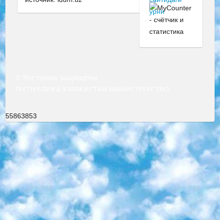
© Все права защищены
РЕСПУБЛИКА УЗБЕКИСТАН МИНИСТРЕРСТВО ДОШКОЛЬНОГО И ШКОЛЬНОГО ОБРАЗОВАНИЯ КОМАНДА в общеобразовательных учреждениях в 2023-2024 учебном году организация и проведение итоговой государственной аттестации обучающихся о Министра дошкольного и школьного образования Республики Узбекистан от 4 марта 2008 года (постановлением Минюста от 20 марта 2008 года № 1778 государственной регистрации) «Итоговое состояние учащихся общего среднего образования на основании положения об утверждении положения об аттестации общего среднего образования выпускной экзамен студентов в образовательных учреждениях в 2023-2024 учебном году В целях организации и прохождения аттестации приказываю: 1. Следующее: перечень предметов, по которым будет проводиться итоговая государственная аттестация и экзамен формы перевода согласно приложению 1; сертификаты международного образца, оценивающие уровень владения иностранными языками перечень согласно приложению 2; 2. Педагогический при специализированных образовательных учреждениях. научно-практический центр квалификации и международной оценки (Д.Давидова) 2024 г. До 25 марта: задания по предметам, по которым будет проводиться итоговая аттестация разработка и утверждение технических условий; итоговая аттестация на основании разработанного предметного задания разработка вопросов по предметам (устно и письменно), экзамен передача; общеобразовательные средние школы и специальные учебные заведения учащиеся выпускных классов школ и интернатов в агентской системе подготовка базы данных экзаменационных материалов и критериев оценки; перевод базы экзаменационных материалов на все языки обучения подать в Республиканский образовательный центр для изготовления; варианты экзаменов на основе разработанных контрольных материалов пусть будут поставлены задачи формирования. 3. Республиканский образовательный центр (Ш.Худайкулов) до 5 апреля 2024 года. до: база данных предоставленных экзаменационных материалов на все языки обучения перевод и экспертиза; для слепых, слабовидящих, глухих, слабослышащих и умственно отсталых детей учащиеся выпускных классов специализированных школ и школ-интернатов база данных экзаменационных материалов на всех преподаваемых языках подготовка критериев оценки; специализированные школы для умственно отсталых детей и технологии для учащихся выпускных классов школ-интернатов разработка соответствующих рекомендаций и критериев проведения ЕГЭ по естествознанию давать задания. 4. Педагогический при специализированных образовательных учреждениях. Научно-практический центр навыков и международной оценки (Д.Давидова), Республика образовательный центр (Худайкулов Ш.) итоговый государственный аттестационный экзамен ориентирован на творческое и логическое мышление при подготовке базы материалов учитывать введение заданий. 5. Следует отметить, что: сертификат государственного образца о знании общеобразовательного предмета и как минимум национальный уровень B1 по предметам на иностранных языках, указанным в Приложении 2. или международно признанный сертификат эквивалентного уровня студенты, изучающие определенный предмет, освобождаются от экзамена; по соответствующим предметам запланирована итоговая государственная аттестация за день до дня, путем жеребьевки Рабочей группой (в письменной форме по предметам, проводимым в форме) из числа сформированных вариантов выбрано 2 варианта; 2 выбранных варианта экзамена анонсированы на официальном сайте министерства и все выпускники по всей стране на основе этих вариантов проводит итоговую государственную аттестацию. 6. Государственное образование учащихся средних общеобразовательных учреждений. знания в соответствии с квалификационными требованиями, которые необходимо приобрести на основании стандартов итоговый (выпускной) контроль для 9 и 11 классов в целях тестирования Экзамены (далее – экзамены) состоят из предметов, перечисленных в приложении 1. будет сделано. 7. Экзамены пройдут с 26 мая по 15 июня 2024 г. (кроме науки физического воспитания). 8. Физическая для учащихся 9 классов общесредних образовательных учреждений. Экзамены по предмету «Образование, квалификация медицина» 1-6 мая 2024 года. сотрудники перевести под присмотр (с отклонениями в физическом или умственном развитии) специализированная школа для детей, школы-интернаты и со сколиозом школы-интернаты санаторного типа для больных детей исключены). 9. Он был слепым, слабовидящим и имел нарушения опорно-двигательного аппарата. экзамены в специализированных школах и интернатах для детей должны проводиться исходя из требований, предъявляемых к общеобразовательным учреждениям (физкультура кроме науки). 10. Специализированная школа для глухих и слабослышащих детей. и экзамены в интернатах и быть реализован в виде письменного теста по математике. 11. Специальность для умственно отсталых детей. Для 9 класса Родной язык и литературное письмо Государственный язык (язык обучения – узбекский). для неклассов) написано Математическое письмо Письменная/устная история Узбекистана Физическое воспитание практично Итоговый контроль Для 11 класса Написание родного языка и литературы (эссе) Математическое письмо Узбекский язык (обучение на узбекском языке) не посещающее общее среднее образование для учреждений)/Образовательное учреждение выбор письменный и устный Иностранный язык письменный/устный Письменная/устная история Узбекистана *По выбору студента:  Химия  Физика  Основы государственного права  География 10 бесплатных образовательных ресурсов - Мы составили подборку онлайн-проектов с интерактивными упражнениями, видеолекциями и статьями. Они помогут вам обрести новые и освежить старые знания бесплатно. 1. «ИНТУИТ» Старейшая образовательная площадка Рунета. Здесь вы найдёте сотни текстовых и видеокурсов на десятки различных тем — от программирования до психологии. Многие курсы подготовлены российскими университетами и крупными международными компаниями вроде Intel и Microsoft. Самостоятельное обучение бесплатное, но желающие могут оплатить услуги персональных наставников. 2. «Смартия» знакомит с актуальными профессиями и подсказывает, как им обучаться. Выбрав заинтересовавшую вас специальность — SMM-специалист, фотограф, веб-дизайнер или другую, — увидите список необходимых для неё умений. Чтобы вы могли освоить их самостоятельно, для каждого умения площадка отображает подборку ссылок на учебные материалы. Хотя «Смартия» ориентируется на русскоязычную аудиторию, часть контента всё же доступна только на английском. 3. «Лекторий Физтеха» Проект Московского физико-технического института (Физтеха). С его помощью вы можете смотреть онлайн серии лекций, записанные на видео в этом вузе. В числе доступных предметов — физика, биология, химия, информационные технологии и другие. К некоторым лекциям администрация ресурса прилагает готовые конспекты, которые можно скачивать в PDF-формате. 4. ITMOcourses Онлайн-площадка Санкт-Петербургского национального исследовательского университета информационных технологий, механики и оптики (ИТМО). Ресурс предоставляет свободный доступ к курсам, разработанным в этом вузе. Каталог материалов разбит на четыре категории: «Оптические системы и технологии», «Приборостроение и робототехника», «Информационные технологии» и «Биотехнологии». Курсы состоят из видеолекций, интерактивных демонстраций и заданий. 5. «КиберЛенинка» Электронная научная библиотека открытого доступа. Каталог площадки регулярно обрастает текстами статей из различных научных изданий. Сгруппированные по журналам и рубрикам публикации можно читать онлайн или скачивать целиком в PDF-формате. Проект нацелен на популяризацию науки за счёт открытого доступа к качественной информации. 6. «ПостНаука» На этом ресурсе публикуют подборки видеолекций, составленные экспертами из разных отраслей и объединённые общими темами. Среди них, к примеру, есть серии «Биоинформатика и геномика», «Культура средневековой Скандинавии» и Cinema Studies о теории кино. Каждая подборка лекций — логически связанная история, рассказанная экспертом от первого лица. Кроме того, на сайте появляются научно-образовательные статьи и тесты на разные темы. 7. «Newочём» Команда проекта «Newочём» отбирает самые интересные тексты из англоязычных СМИ и переводит те из них, за которые голосуют участники сообщества «ВКонтакте». По большей части это научно-популярные статьи. Редакторы придумывают лишь заголовки, в остальном содержание переводов соответствует оригиналам. Полные тексты можно читать прямо в социальной сети. 8. InternetUrok Онлайн-база материалов по основным дисциплинам школьной программы. Информация на сайте структурирована по классам, предметам и темам (урокам). Каждый урок состоит из видеолекций и конспектов. Есть также интерактивные тренажёры и тесты для закрепления пройденного материала. Даже если вы давно окончили школу, возможность повторить программу старших классов всегда может пригодиться. 9. Edutainme Ещё один ресурс об образовании. В отличие от Newtonew, как мне кажется, Edutainme больше ориентируется на представителей индустрии: педагогов, предпринимателей, разработчиков образовательных проектов. Но и любой, кто просто стремится к саморазвитию, найдёт на сайте много полезного и интересного для себя. Например, информацию о новых курсах и образовательных сервисах. 10. Newtonew Онлайн-медиа об образовании и обучении в широком смысле. Авторы Newtonew пишут об инструментах, заведениях, тактиках и стратегиях, которые помогают учить других и получать новые знания самостоятельно. На этой площадке вы найдёте новости, обзоры, аналитические мате
55863853