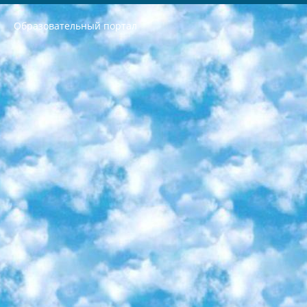
Образовательный портал
РЕСПУБЛИКА УЗБЕКИСТАН МИНИСТРЕРСТВО ДОШКОЛЬНОГО И ШКОЛЬНОГО ОБРАЗОВАНИЯ КОМАНДА в общеобразовательных учреждениях в 2023-2024 учебном году организация и проведение итоговой государственной аттестации обучающихся о Министра дошкольного и школьного образования Республики Узбекистан от 4 марта 2008 года (постановлением Минюста от 20 марта 2008 года № 1778 государственной регистрации) «Итоговое состояние учащихся общего среднего образования на основании положения об утверждении положения об аттестации общего среднего образования выпускной экзамен студентов в образовательных учреждениях в 2023-2024 учебном году В целях организации и прохождения аттестации приказываю: 1. Следующее: перечень предметов, по которым будет проводиться итоговая государственная аттестация и экзамен формы перевода согласно приложению 1; сертификаты международного образца, оценивающие уровень владения иностранными языками перечень согласно приложению 2; 2. Педагогический при специализированных образовательных учреждениях. научно-практический центр квалификации и международной оценки (Д.Давидова) 2024 г. До 25 марта: задания по предметам, по которым будет проводиться итоговая аттестация разработка и утверждение технических условий; итоговая аттестация на основании разработанного предметного задания разработка вопросов по предметам (устно и письменно), экзамен передача; общеобразовательные средние школы и специальные учебные заведения учащиеся выпускных классов школ и интернатов в агентской системе подготовка базы данных экзаменационных материалов и критериев оценки; перевод базы экзаменационных материалов на все языки обучения подать в Республиканский образовательный центр для изготовления; варианты экзаменов на основе разработанных контрольных материалов пусть будут поставлены задачи формирования. 3. Республиканский образовательный центр (Ш.Худайкулов) до 5 апреля 2024 года. до: база данных предоставленных экзаменационных материалов на все языки обучения перевод и экспертиза; для слепых, слабовидящих, глухих, слабослышащих и умственно отсталых детей учащиеся выпускных классов специализированных школ и школ-интернатов база данных экзаменационных материалов на всех преподаваемых языках подготовка критериев оценки; специализированные школы для умственно отсталых детей и технологии для учащихся выпускных классов школ-интернатов разработка соответствующих рекомендаций и критериев проведения ЕГЭ по естествознанию давать задания. 4. Педагогический при специализированных образовательных учреждениях. Научно-практический центр навыков и международной оценки (Д.Давидова), Республика образовательный центр (Худайкулов Ш.) итоговый государственный аттестационный экзамен ориентирован на творческое и логическое мышление при подготовке базы материалов учитывать введение заданий. 5. Следует отметить, что: сертификат государственного образца о знании общеобразовательного предмета и как минимум национальный уровень B1 по предметам на иностранных языках, указанным в Приложении 2. или международно признанный сертификат эквивалентного уровня студенты, изучающие определенный предмет, освобождаются от экзамена; по соответствующим предметам запланирована итоговая государственная аттестация за день до дня, путем жеребьевки Рабочей группой (в письменной форме по предметам, проводимым в форме) из числа сформированных вариантов выбрано 2 варианта; 2 выбранных варианта экзамена анонсированы на официальном сайте министерства и все выпускники по всей стране на основе этих вариантов проводит итоговую государственную аттестацию. 6. Государственное образование учащихся средних общеобразовательных учреждений. знания в соответствии с квалификационными требованиями, которые необходимо приобрести на основании стандартов итоговый (выпускной) контроль для 9 и 11 классов в целях тестирования Экзамены (далее – экзамены) состоят из предметов, перечисленных в приложении 1. будет сделано. 7. Экзамены пройдут с 26 мая по 15 июня 2024 г. (кроме науки физического воспитания). 8. Физическая для учащихся 9 классов общесредних образовательных учреждений. Экзамены по предмету «Образование, квалификация медицина» 1-6 мая 2024 года. сотрудники перевести под присмотр (с отклонениями в физическом или умственном развитии) специализированная школа для детей, школы-интернаты и со сколиозом школы-интернаты санаторного типа для больных детей исключены). 9. Он был слепым, слабовидящим и имел нарушения опорно-двигательного аппарата. экзамены в специализированных школах и интернатах для детей должны проводиться исходя из требований, предъявляемых к общеобразовательным учреждениям (физкультура кроме науки). 10. Специализированная школа для глухих и слабослышащих детей. и экзамены в интернатах и быть реализован в виде письменного теста по математике. 11. Специальность для умственно отсталых детей. Для 9 класса Родной язык и литературное письмо Государственный язык (язык обучения – узбекский). для неклассов) написано Математическое письмо Письменная/устная история Узбекистана Физическое воспитание практично Итоговый контроль Для 11 класса Написание родного языка и литературы (эссе) Математическое письмо Узбекский язык (обучение на узбекском языке) не посещающее общее среднее образование для учреждений)/Образовательное учреждение выбор письменный и устный Иностранный язык письменный/устный Письменная/устная история Узбекистана *По выбору студента:  Химия  Физика  Основы государственного права  География 10 бесплатных образовательных ресурсов - Мы составили подборку онлайн-проектов с интерактивными упражнениями, видеолекциями и статьями. Они помогут вам обрести новые и освежить старые знания бесплатно. 1. «ИНТУИТ» Старейшая образовательная площадка Рунета. Здесь вы найдёте сотни текстовых и видеокурсов на десятки различных тем — от программирования до психологии. Многие курсы подготовлены российскими университетами и крупными международными компаниями вроде Intel и Microsoft. Самостоятельное обучение бесплатное, но желающие могут оплатить услуги персональных наставников. 2. «Смартия» знакомит с актуальными профессиями и подсказывает, как им обучаться. Выбрав заинтересовавшую вас специальность — SMM-специалист, фотограф, веб-дизайнер или другую, — увидите список необходимых для неё умений. Чтобы вы могли освоить их самостоятельно, для каждого умения площадка отображает подборку ссылок на учебные материалы. Хотя «Смартия» ориентируется на русскоязычную аудиторию, часть контента всё же доступна только на английском. 3. «Лекторий Физтеха» Проект Московского физико-технического института (Физтеха). С его помощью вы можете смотреть онлайн серии лекций, записанные на видео в этом вузе. В числе доступных предметов — физика, биология, химия, информационные технологии и другие. К некоторым лекциям администрация ресурса прилагает готовые конспекты, которые можно скачивать в PDF-формате. 4. ITMOcourses Онлайн-площадка Санкт-Петербургского национального исследовательского университета информационных технологий, механики и оптики (ИТМО). Ресурс предоставляет свободный доступ к курсам, разработанным в этом вузе. Каталог материалов разбит на четыре категории: «Оптические системы и технологии», «Приборостроение и робототехника», «Информационные технологии» и «Биотехнологии». Курсы состоят из видеолекций, интерактивных демонстраций и заданий. 5. «КиберЛенинка» Электронная научная библиотека открытого доступа. Каталог площадки регулярно обрастает текстами статей из различных научных изданий. Сгруппированные по журналам и рубрикам публикации можно читать онлайн или скачивать целиком в PDF-формате. Проект нацелен на популяризацию науки за счёт открытого доступа к качественной информации. 6. «ПостНаука» На этом ресурсе публикуют подборки видеолекций, составленные экспертами из разных отраслей и объединённые общими темами. Среди них, к примеру, есть серии «Биоинформатика и геномика», «Культура средневековой Скандинавии» и Cinema Studies о теории кино. Каждая подборка лекций — логически связанная история, рассказанная экспертом от первого лица. Кроме того, на сайте появляются научно-образовательные статьи и тесты на разные темы. 7. «Newочём» Команда проекта «Newочём» отбирает самые интересные тексты из англоязычных СМИ и переводит те из них, за которые голосуют участники сообщества «ВКонтакте». По большей части это научно-популярные статьи. Редакторы придумывают лишь заголовки, в остальном содержание переводов соответствует оригиналам. Полные тексты можно читать прямо в социальной сети. 8. InternetUrok Онлайн-база материалов по основным дисциплинам школьной программы. Информация на сайте структурирована по классам, предметам и темам (урокам). Каждый урок состоит из видеолекций и конспектов. Есть также интерактивные тренажёры и тесты для закрепления пройденного материала. Даже если вы давно окончили школу, возможность повторить программу старших классов всегда может пригодиться. 9. Edutainme Ещё один ресурс об образовании. В отличие от Newtonew, как мне кажется, Edutainme больше ориентируется на представителей индустрии: педагогов, предпринимателей, разработчиков образовательных проектов. Но и любой, кто просто стремится к саморазвитию, найдёт на сайте много полезного и интересного для себя. Например, информацию о новых курсах и образовательных сервисах. 10. Newtonew Онлайн-медиа об образовании и обучении в широком смысле. Авторы Newtonew пишут об инструментах, заведениях, тактиках и стратегиях, которые помогают учить других и получать новые знания самостоятельно. На этой площадке вы найдёте новости, обзоры, аналитические мат