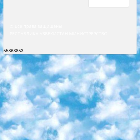
© Все права защищены
РЕСПУБЛИКА УЗБЕКИСТАН МИНИСТРЕРСТВО ДОШКОЛЬНОГО И ШКОЛЬНОГО ОБРАЗОВАНИЯ КОМАНДА в общеобразовательных учреждениях в 2023-2024 учебном году организация и проведение итоговой государственной аттестации обучающихся о Министра дошкольного и школьного образования Республики Узбекистан от 4 марта 2008 года (постановлением Минюста от 20 марта 2008 года № 1778 государственной регистрации) «Итоговое состояние учащихся общего среднего образования на основании положения об утверждении положения об аттестации общего среднего образования выпускной экзамен студентов в образовательных учреждениях в 2023-2024 учебном году В целях организации и прохождения аттестации приказываю: 1. Следующее: перечень предметов, по которым будет проводиться итоговая государственная аттестация и экзамен формы перевода согласно приложению 1; сертификаты международного образца, оценивающие уровень владения иностранными языками перечень согласно приложению 2; 2. Педагогический при специализированных образовательных учреждениях. научно-практический центр квалификации и международной оценки (Д.Давидова) 2024 г. До 25 марта: задания по предметам, по которым будет проводиться итоговая аттестация разработка и утверждение технических условий; итоговая аттестация на основании разработанного предметного задания разработка вопросов по предметам (устно и письменно), экзамен передача; общеобразовательные средние школы и специальные учебные заведения учащиеся выпускных классов школ и интернатов в агентской системе подготовка базы данных экзаменационных материалов и критериев оценки; перевод базы экзаменационных материалов на все языки обучения подать в Республиканский образовательный центр для изготовления; варианты экзаменов на основе разработанных контрольных материалов пусть будут поставлены задачи формирования. 3. Республиканский образовательный центр (Ш.Худайкулов) до 5 апреля 2024 года. до: база данных предоставленных экзаменационных материалов на все языки обучения перевод и экспертиза; для слепых, слабовидящих, глухих, слабослышащих и умственно отсталых детей учащиеся выпускных классов специализированных школ и школ-интернатов база данных экзаменационных материалов на всех преподаваемых языках подготовка критериев оценки; специализированные школы для умственно отсталых детей и технологии для учащихся выпускных классов школ-интернатов разработка соответствующих рекомендаций и критериев проведения ЕГЭ по естествознанию давать задания. 4. Педагогический при специализированных образовательных учреждениях. Научно-практический центр навыков и международной оценки (Д.Давидова), Республика образовательный центр (Худайкулов Ш.) итоговый государственный аттестационный экзамен ориентирован на творческое и логическое мышление при подготовке базы материалов учитывать введение заданий. 5. Следует отметить, что: сертификат государственного образца о знании общеобразовательного предмета и как минимум национальный уровень B1 по предметам на иностранных языках, указанным в Приложении 2. или международно признанный сертификат эквивалентного уровня студенты, изучающие определенный предмет, освобождаются от экзамена; по соответствующим предметам запланирована итоговая государственная аттестация за день до дня, путем жеребьевки Рабочей группой (в письменной форме по предметам, проводимым в форме) из числа сформированных вариантов выбрано 2 варианта; 2 выбранных варианта экзамена анонсированы на официальном сайте министерства и все выпускники по всей стране на основе этих вариантов проводит итоговую государственную аттестацию. 6. Государственное образование учащихся средних общеобразовательных учреждений. знания в соответствии с квалификационными требованиями, которые необходимо приобрести на основании стандартов итоговый (выпускной) контроль для 9 и 11 классов в целях тестирования Экзамены (далее – экзамены) состоят из предметов, перечисленных в приложении 1. будет сделано. 7. Экзамены пройдут с 26 мая по 15 июня 2024 г. (кроме науки физического воспитания). 8. Физическая для учащихся 9 классов общесредних образовательных учреждений. Экзамены по предмету «Образование, квалификация медицина» 1-6 мая 2024 года. сотрудники перевести под присмотр (с отклонениями в физическом или умственном развитии) специализированная школа для детей, школы-интернаты и со сколиозом школы-интернаты санаторного типа для больных детей исключены). 9. Он был слепым, слабовидящим и имел нарушения опорно-двигательного аппарата. экзамены в специализированных школах и интернатах для детей должны проводиться исходя из требований, предъявляемых к общеобразовательным учреждениям (физкультура кроме науки). 10. Специализированная школа для глухих и слабослышащих детей. и экзамены в интернатах и быть реализован в виде письменного теста по математике. 11. Специальность для умственно отсталых детей. Для 9 класса Родной язык и литературное письмо Государственный язык (язык обучения – узбекский). для неклассов) написано Математическое письмо Письменная/устная история Узбекистана Физическое воспитание практично Итоговый контроль Для 11 класса Написание родного языка и литературы (эссе) Математическое письмо Узбекский язык (обучение на узбекском языке) не посещающее общее среднее образование для учреждений)/Образовательное учреждение выбор письменный и устный Иностранный язык письменный/устный Письменная/устная история Узбекистана *По выбору студента:  Химия  Физика  Основы государственного права  География 10 бесплатных образовательных ресурсов - Мы составили подборку онлайн-проектов с интерактивными упражнениями, видеолекциями и статьями. Они помогут вам обрести новые и освежить старые знания бесплатно. 1. «ИНТУИТ» Старейшая образовательная площадка Рунета. Здесь вы найдёте сотни текстовых и видеокурсов на десятки различных тем — от программирования до психологии. Многие курсы подготовлены российскими университетами и крупными международными компаниями вроде Intel и Microsoft. Самостоятельное обучение бесплатное, но желающие могут оплатить услуги персональных наставников. 2. «Смартия» знакомит с актуальными профессиями и подсказывает, как им обучаться. Выбрав заинтересовавшую вас специальность — SMM-специалист, фотограф, веб-дизайнер или другую, — увидите список необходимых для неё умений. Чтобы вы могли освоить их самостоятельно, для каждого умения площадка отображает подборку ссылок на учебные материалы. Хотя «Смартия» ориентируется на русскоязычную аудиторию, часть контента всё же доступна только на английском. 3. «Лекторий Физтеха» Проект Московского физико-технического института (Физтеха). С его помощью вы можете смотреть онлайн серии лекций, записанные на видео в этом вузе. В числе доступных предметов — физика, биология, химия, информационные технологии и другие. К некоторым лекциям администрация ресурса прилагает готовые конспекты, которые можно скачивать в PDF-формате. 4. ITMOcourses Онлайн-площадка Санкт-Петербургского национального исследовательского университета информационных технологий, механики и оптики (ИТМО). Ресурс предоставляет свободный доступ к курсам, разработанным в этом вузе. Каталог материалов разбит на четыре категории: «Оптические системы и технологии», «Приборостроение и робототехника», «Информационные технологии» и «Биотехнологии». Курсы состоят из видеолекций, интерактивных демонстраций и заданий. 5. «КиберЛенинка» Электронная научная библиотека открытого доступа. Каталог площадки регулярно обрастает текстами статей из различных научных изданий. Сгруппированные по журналам и рубрикам публикации можно читать онлайн или скачивать целиком в PDF-формате. Проект нацелен на популяризацию науки за счёт открытого доступа к качественной информации. 6. «ПостНаука» На этом ресурсе публикуют подборки видеолекций, составленные экспертами из разных отраслей и объединённые общими темами. Среди них, к примеру, есть серии «Биоинформатика и геномика», «Культура средневековой Скандинавии» и Cinema Studies о теории кино. Каждая подборка лекций — логически связанная история, рассказанная экспертом от первого лица. Кроме того, на сайте появляются научно-образовательные статьи и тесты на разные темы. 7. «Newочём» Команда проекта «Newочём» отбирает самые интересные тексты из англоязычных СМИ и переводит те из них, за которые голосуют участники сообщества «ВКонтакте». По большей части это научно-популярные статьи. Редакторы придумывают лишь заголовки, в остальном содержание переводов соответствует оригиналам. Полные тексты можно читать прямо в социальной сети. 8. InternetUrok Онлайн-база материалов по основным дисциплинам школьной программы. Информация на сайте структурирована по классам, предметам и темам (урокам). Каждый урок состоит из видеолекций и конспектов. Есть также интерактивные тренажёры и тесты для закрепления пройденного материала. Даже если вы давно окончили школу, возможность повторить программу старших классов всегда может пригодиться. 9. Edutainme Ещё один ресурс об образовании. В отличие от Newtonew, как мне кажется, Edutainme больше ориентируется на представителей индустрии: педагогов, предпринимателей, разработчиков образовательных проектов. Но и любой, кто просто стремится к саморазвитию, найдёт на сайте много полезного и интересного для себя. Например, информацию о новых курсах и образовательных сервисах. 10. Newtonew Онлайн-медиа об образовании и обучении в широком смысле. Авторы Newtonew пишут об инструментах, заведениях, тактиках и стратегиях, которые помогают учить других и получать новые знания самостоятельно. На этой площадке вы найдёте новости, обзоры, аналитические мате
55863853