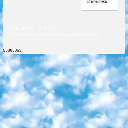
© Все права защищены
РЕСПУБЛИКА УЗБЕКИСТАН МИНИСТРЕРСТВО ДОШКОЛЬНОГО И ШКОЛЬНОГО ОБРАЗОВАНИЯ КОМАНДА в общеобразовательных учреждениях в 2023-2024 учебном году организация и проведение итоговой государственной аттестации обучающихся о Министра дошкольного и школьного образования Республики Узбекистан от 4 марта 2008 года (постановлением Минюста от 20 марта 2008 года № 1778 государственной регистрации) «Итоговое состояние учащихся общего среднего образования на основании положения об утверждении положения об аттестации общего среднего образования выпускной экзамен студентов в образовательных учреждениях в 2023-2024 учебном году В целях организации и прохождения аттестации приказываю: 1. Следующее: перечень предметов, по которым будет проводиться итоговая государственная аттестация и экзамен формы перевода согласно приложению 1; сертификаты международного образца, оценивающие уровень владения иностранными языками перечень согласно приложению 2; 2. Педагогический при специализированных образовательных учреждениях. научно-практический центр квалификации и международной оценки (Д.Давидова) 2024 г. До 25 марта: задания по предметам, по которым будет проводиться итоговая аттестация разработка и утверждение технических условий; итоговая аттестация на основании разработанного предметного задания разработка вопросов по предметам (устно и письменно), экзамен передача; общеобразовательные средние школы и специальные учебные заведения учащиеся выпускных классов школ и интернатов в агентской системе подготовка базы данных экзаменационных материалов и критериев оценки; перевод базы экзаменационных материалов на все языки обучения подать в Республиканский образовательный центр для изготовления; варианты экзаменов на основе разработанных контрольных материалов пусть будут поставлены задачи формирования. 3. Республиканский образовательный центр (Ш.Худайкулов) до 5 апреля 2024 года. до: база данных предоставленных экзаменационных материалов на все языки обучения перевод и экспертиза; для слепых, слабовидящих, глухих, слабослышащих и умственно отсталых детей учащиеся выпускных классов специализированных школ и школ-интернатов база данных экзаменационных материалов на всех преподаваемых языках подготовка критериев оценки; специализированные школы для умственно отсталых детей и технологии для учащихся выпускных классов школ-интернатов разработка соответствующих рекомендаций и критериев проведения ЕГЭ по естествознанию давать задания. 4. Педагогический при специализированных образовательных учреждениях. Научно-практический центр навыков и международной оценки (Д.Давидова), Республика образовательный центр (Худайкулов Ш.) итоговый государственный аттестационный экзамен ориентирован на творческое и логическое мышление при подготовке базы материалов учитывать введение заданий. 5. Следует отметить, что: сертификат государственного образца о знании общеобразовательного предмета и как минимум национальный уровень B1 по предметам на иностранных языках, указанным в Приложении 2. или международно признанный сертификат эквивалентного уровня студенты, изучающие определенный предмет, освобождаются от экзамена; по соответствующим предметам запланирована итоговая государственная аттестация за день до дня, путем жеребьевки Рабочей группой (в письменной форме по предметам, проводимым в форме) из числа сформированных вариантов выбрано 2 варианта; 2 выбранных варианта экзамена анонсированы на официальном сайте министерства и все выпускники по всей стране на основе этих вариантов проводит итоговую государственную аттестацию. 6. Государственное образование учащихся средних общеобразовательных учреждений. знания в соответствии с квалификационными требованиями, которые необходимо приобрести на основании стандартов итоговый (выпускной) контроль для 9 и 11 классов в целях тестирования Экзамены (далее – экзамены) состоят из предметов, перечисленных в приложении 1. будет сделано. 7. Экзамены пройдут с 26 мая по 15 июня 2024 г. (кроме науки физического воспитания). 8. Физическая для учащихся 9 классов общесредних образовательных учреждений. Экзамены по предмету «Образование, квалификация медицина» 1-6 мая 2024 года. сотрудники перевести под присмотр (с отклонениями в физическом или умственном развитии) специализированная школа для детей, школы-интернаты и со сколиозом школы-интернаты санаторного типа для больных детей исключены). 9. Он был слепым, слабовидящим и имел нарушения опорно-двигательного аппарата. экзамены в специализированных школах и интернатах для детей должны проводиться исходя из требований, предъявляемых к общеобразовательным учреждениям (физкультура кроме науки). 10. Специализированная школа для глухих и слабослышащих детей. и экзамены в интернатах и быть реализован в виде письменного теста по математике. 11. Специальность для умственно отсталых детей. Для 9 класса Родной язык и литературное письмо Государственный язык (язык обучения – узбекский). для неклассов) написано Математическое письмо Письменная/устная история Узбекистана Физическое воспитание практично Итоговый контроль Для 11 класса Написание родного языка и литературы (эссе) Математическое письмо Узбекский язык (обучение на узбекском языке) не посещающее общее среднее образование для учреждений)/Образовательное учреждение выбор письменный и устный Иностранный язык письменный/устный Письменная/устная история Узбекистана *По выбору студента:  Химия  Физика  Основы государственного права  География 10 бесплатных образовательных ресурсов - Мы составили подборку онлайн-проектов с интерактивными упражнениями, видеолекциями и статьями. Они помогут вам обрести новые и освежить старые знания бесплатно. 1. «ИНТУИТ» Старейшая образовательная площадка Рунета. Здесь вы найдёте сотни текстовых и видеокурсов на десятки различных тем — от программирования до психологии. Многие курсы подготовлены российскими университетами и крупными международными компаниями вроде Intel и Microsoft. Самостоятельное обучение бесплатное, но желающие могут оплатить услуги персональных наставников. 2. «Смартия» знакомит с актуальными профессиями и подсказывает, как им обучаться. Выбрав заинтересовавшую вас специальность — SMM-специалист, фотограф, веб-дизайнер или другую, — увидите список необходимых для неё умений. Чтобы вы могли освоить их самостоятельно, для каждого умения площадка отображает подборку ссылок на учебные материалы. Хотя «Смартия» ориентируется на русскоязычную аудиторию, часть контента всё же доступна только на английском. 3. «Лекторий Физтеха» Проект Московского физико-технического института (Физтеха). С его помощью вы можете смотреть онлайн серии лекций, записанные на видео в этом вузе. В числе доступных предметов — физика, биология, химия, информационные технологии и другие. К некоторым лекциям администрация ресурса прилагает готовые конспекты, которые можно скачивать в PDF-формате. 4. ITMOcourses Онлайн-площадка Санкт-Петербургского национального исследовательского университета информационных технологий, механики и оптики (ИТМО). Ресурс предоставляет свободный доступ к курсам, разработанным в этом вузе. Каталог материалов разбит на четыре категории: «Оптические системы и технологии», «Приборостроение и робототехника», «Информационные технологии» и «Биотехнологии». Курсы состоят из видеолекций, интерактивных демонстраций и заданий. 5. «КиберЛенинка» Электронная научная библиотека открытого доступа. Каталог площадки регулярно обрастает текстами статей из различных научных изданий. Сгруппированные по журналам и рубрикам публикации можно читать онлайн или скачивать целиком в PDF-формате. Проект нацелен на популяризацию науки за счёт открытого доступа к качественной информации. 6. «ПостНаука» На этом ресурсе публикуют подборки видеолекций, составленные экспертами из разных отраслей и объединённые общими темами. Среди них, к примеру, есть серии «Биоинформатика и геномика», «Культура средневековой Скандинавии» и Cinema Studies о теории кино. Каждая подборка лекций — логически связанная история, рассказанная экспертом от первого лица. Кроме того, на сайте появляются научно-образовательные статьи и тесты на разные темы. 7. «Newочём» Команда проекта «Newочём» отбирает самые интересные тексты из англоязычных СМИ и переводит те из них, за которые голосуют участники сообщества «ВКонтакте». По большей части это научно-популярные статьи. Редакторы придумывают лишь заголовки, в остальном содержание переводов соответствует оригиналам. Полные тексты можно читать прямо в социальной сети. 8. InternetUrok Онлайн-база материалов по основным дисциплинам школьной программы. Информация на сайте структурирована по классам, предметам и темам (урокам). Каждый урок состоит из видеолекций и конспектов. Есть также интерактивные тренажёры и тесты для закрепления пройденного материала. Даже если вы давно окончили школу, возможность повторить программу старших классов всегда может пригодиться. 9. Edutainme Ещё один ресурс об образовании. В отличие от Newtonew, как мне кажется, Edutainme больше ориентируется на представителей индустрии: педагогов, предпринимателей, разработчиков образовательных проектов. Но и любой, кто просто стремится к саморазвитию, найдёт на сайте много полезного и интересного для себя. Например, информацию о новых курсах и образовательных сервисах. 10. Newtonew Онлайн-медиа об образовании и обучении в широком смысле. Авторы Newtonew пишут об инструментах, заведениях, тактиках и стратегиях, которые помогают учить других и получать новые знания самостоятельно. На этой площадке вы найдёте новости, обзоры, аналитические мате
55863853