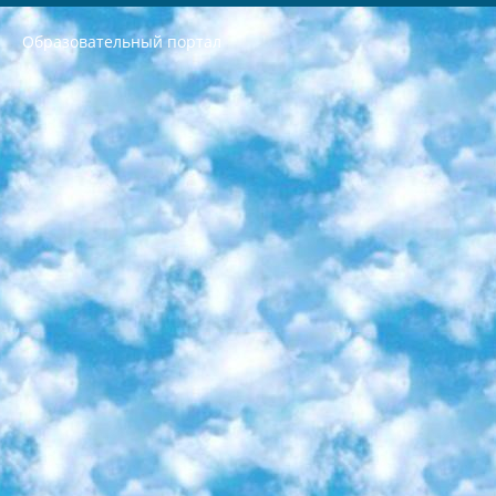
Образовательный портал
РЕСПУБЛИКА УЗБЕКИСТАН МИНИСТРЕРСТВО ДОШКОЛЬНОГО И ШКОЛЬНОГО ОБРАЗОВАНИЯ КОМАНДА в общеобразовательных учреждениях в 2023-2024 учебном году организация и проведение итоговой государственной аттестации обучающихся о Министра дошкольного и школьного образования Республики Узбекистан от 4 марта 2008 года (постановлением Минюста от 20 марта 2008 года № 1778 государственной регистрации) «Итоговое состояние учащихся общего среднего образования на основании положения об утверждении положения об аттестации общего среднего образования выпускной экзамен студентов в образовательных учреждениях в 2023-2024 учебном году В целях организации и прохождения аттестации приказываю: 1. Следующее: перечень предметов, по которым будет проводиться итоговая государственная аттестация и экзамен формы перевода согласно приложению 1; сертификаты международного образца, оценивающие уровень владения иностранными языками перечень согласно приложению 2; 2. Педагогический при специализированных образовательных учреждениях. научно-практический центр квалификации и международной оценки (Д.Давидова) 2024 г. До 25 марта: задания по предметам, по которым будет проводиться итоговая аттестация разработка и утверждение технических условий; итоговая аттестация на основании разработанного предметного задания разработка вопросов по предметам (устно и письменно), экзамен передача; общеобразовательные средние школы и специальные учебные заведения учащиеся выпускных классов школ и интернатов в агентской системе подготовка базы данных экзаменационных материалов и критериев оценки; перевод базы экзаменационных материалов на все языки обучения подать в Республиканский образовательный центр для изготовления; варианты экзаменов на основе разработанных контрольных материалов пусть будут поставлены задачи формирования. 3. Республиканский образовательный центр (Ш.Худайкулов) до 5 апреля 2024 года. до: база данных предоставленных экзаменационных материалов на все языки обучения перевод и экспертиза; для слепых, слабовидящих, глухих, слабослышащих и умственно отсталых детей учащиеся выпускных классов специализированных школ и школ-интернатов база данных экзаменационных материалов на всех преподаваемых языках подготовка критериев оценки; специализированные школы для умственно отсталых детей и технологии для учащихся выпускных классов школ-интернатов разработка соответствующих рекомендаций и критериев проведения ЕГЭ по естествознанию давать задания. 4. Педагогический при специализированных образовательных учреждениях. Научно-практический центр навыков и международной оценки (Д.Давидова), Республика образовательный центр (Худайкулов Ш.) итоговый государственный аттестационный экзамен ориентирован на творческое и логическое мышление при подготовке базы материалов учитывать введение заданий. 5. Следует отметить, что: сертификат государственного образца о знании общеобразовательного предмета и как минимум национальный уровень B1 по предметам на иностранных языках, указанным в Приложении 2. или международно признанный сертификат эквивалентного уровня студенты, изучающие определенный предмет, освобождаются от экзамена; по соответствующим предметам запланирована итоговая государственная аттестация за день до дня, путем жеребьевки Рабочей группой (в письменной форме по предметам, проводимым в форме) из числа сформированных вариантов выбрано 2 варианта; 2 выбранных варианта экзамена анонсированы на официальном сайте министерства и все выпускники по всей стране на основе этих вариантов проводит итоговую государственную аттестацию. 6. Государственное образование учащихся средних общеобразовательных учреждений. знания в соответствии с квалификационными требованиями, которые необходимо приобрести на основании стандартов итоговый (выпускной) контроль для 9 и 11 классов в целях тестирования Экзамены (далее – экзамены) состоят из предметов, перечисленных в приложении 1. будет сделано. 7. Экзамены пройдут с 26 мая по 15 июня 2024 г. (кроме науки физического воспитания). 8. Физическая для учащихся 9 классов общесредних образовательных учреждений. Экзамены по предмету «Образование, квалификация медицина» 1-6 мая 2024 года. сотрудники перевести под присмотр (с отклонениями в физическом или умственном развитии) специализированная школа для детей, школы-интернаты и со сколиозом школы-интернаты санаторного типа для больных детей исключены). 9. Он был слепым, слабовидящим и имел нарушения опорно-двигательного аппарата. экзамены в специализированных школах и интернатах для детей должны проводиться исходя из требований, предъявляемых к общеобразовательным учреждениям (физкультура кроме науки). 10. Специализированная школа для глухих и слабослышащих детей. и экзамены в интернатах и быть реализован в виде письменного теста по математике. 11. Специальность для умственно отсталых детей. Для 9 класса Родной язык и литературное письмо Государственный язык (язык обучения – узбекский). для неклассов) написано Математическое письмо Письменная/устная история Узбекистана Физическое воспитание практично Итоговый контроль Для 11 класса Написание родного языка и литературы (эссе) Математическое письмо Узбекский язык (обучение на узбекском языке) не посещающее общее среднее образование для учреждений)/Образовательное учреждение выбор письменный и устный Иностранный язык письменный/устный Письменная/устная история Узбекистана *По выбору студента:  Химия  Физика  Основы государственного права  География 10 бесплатных образовательных ресурсов - Мы составили подборку онлайн-проектов с интерактивными упражнениями, видеолекциями и статьями. Они помогут вам обрести новые и освежить старые знания бесплатно. 1. «ИНТУИТ» Старейшая образовательная площадка Рунета. Здесь вы найдёте сотни текстовых и видеокурсов на десятки различных тем — от программирования до психологии. Многие курсы подготовлены российскими университетами и крупными международными компаниями вроде Intel и Microsoft. Самостоятельное обучение бесплатное, но желающие могут оплатить услуги персональных наставников. 2. «Смартия» знакомит с актуальными профессиями и подсказывает, как им обучаться. Выбрав заинтересовавшую вас специальность — SMM-специалист, фотограф, веб-дизайнер или другую, — увидите список необходимых для неё умений. Чтобы вы могли освоить их самостоятельно, для каждого умения площадка отображает подборку ссылок на учебные материалы. Хотя «Смартия» ориентируется на русскоязычную аудиторию, часть контента всё же доступна только на английском. 3. «Лекторий Физтеха» Проект Московского физико-технического института (Физтеха). С его помощью вы можете смотреть онлайн серии лекций, записанные на видео в этом вузе. В числе доступных предметов — физика, биология, химия, информационные технологии и другие. К некоторым лекциям администрация ресурса прилагает готовые конспекты, которые можно скачивать в PDF-формате. 4. ITMOcourses Онлайн-площадка Санкт-Петербургского национального исследовательского университета информационных технологий, механики и оптики (ИТМО). Ресурс предоставляет свободный доступ к курсам, разработанным в этом вузе. Каталог материалов разбит на четыре категории: «Оптические системы и технологии», «Приборостроение и робототехника», «Информационные технологии» и «Биотехнологии». Курсы состоят из видеолекций, интерактивных демонстраций и заданий. 5. «КиберЛенинка» Электронная научная библиотека открытого доступа. Каталог площадки регулярно обрастает текстами статей из различных научных изданий. Сгруппированные по журналам и рубрикам публикации можно читать онлайн или скачивать целиком в PDF-формате. Проект нацелен на популяризацию науки за счёт открытого доступа к качественной информации. 6. «ПостНаука» На этом ресурсе публикуют подборки видеолекций, составленные экспертами из разных отраслей и объединённые общими темами. Среди них, к примеру, есть серии «Биоинформатика и геномика», «Культура средневековой Скандинавии» и Cinema Studies о теории кино. Каждая подборка лекций — логически связанная история, рассказанная экспертом от первого лица. Кроме того, на сайте появляются научно-образовательные статьи и тесты на разные темы. 7. «Newочём» Команда проекта «Newочём» отбирает самые интересные тексты из англоязычных СМИ и переводит те из них, за которые голосуют участники сообщества «ВКонтакте». По большей части это научно-популярные статьи. Редакторы придумывают лишь заголовки, в остальном содержание переводов соответствует оригиналам. Полные тексты можно читать прямо в социальной сети. 8. InternetUrok Онлайн-база материалов по основным дисциплинам школьной программы. Информация на сайте структурирована по классам, предметам и темам (урокам). Каждый урок состоит из видеолекций и конспектов. Есть также интерактивные тренажёры и тесты для закрепления пройденного материала. Даже если вы давно окончили школу, возможность повторить программу старших классов всегда может пригодиться. 9. Edutainme Ещё один ресурс об образовании. В отличие от Newtonew, как мне кажется, Edutainme больше ориентируется на представителей индустрии: педагогов, предпринимателей, разработчиков образовательных проектов. Но и любой, кто просто стремится к саморазвитию, найдёт на сайте много полезного и интересного для себя. Например, информацию о новых курсах и образовательных сервисах. 10. Newtonew Онлайн-медиа об образовании и обучении в широком смысле. Авторы Newtonew пишут об инструментах, заведениях, тактиках и стратегиях, которые помогают учить других и получать новые знания самостоятельно. На этой площадке вы найдёте новости, обзоры, аналитические мат