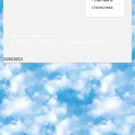
© Все права защищены
РЕСПУБЛИКА УЗБЕКИСТАН МИНИСТРЕРСТВО ДОШКОЛЬНОГО И ШКОЛЬНОГО ОБРАЗОВАНИЯ КОМАНДА в общеобразовательных учреждениях в 2023-2024 учебном году организация и проведение итоговой государственной аттестации обучающихся о Министра дошкольного и школьного образования Республики Узбекистан от 4 марта 2008 года (постановлением Минюста от 20 марта 2008 года № 1778 государственной регистрации) «Итоговое состояние учащихся общего среднего образования на основании положения об утверждении положения об аттестации общего среднего образования выпускной экзамен студентов в образовательных учреждениях в 2023-2024 учебном году В целях организации и прохождения аттестации приказываю: 1. Следующее: перечень предметов, по которым будет проводиться итоговая государственная аттестация и экзамен формы перевода согласно приложению 1; сертификаты международного образца, оценивающие уровень владения иностранными языками перечень согласно приложению 2; 2. Педагогический при специализированных образовательных учреждениях. научно-практический центр квалификации и международной оценки (Д.Давидова) 2024 г. До 25 марта: задания по предметам, по которым будет проводиться итоговая аттестация разработка и утверждение технических условий; итоговая аттестация на основании разработанного предметного задания разработка вопросов по предметам (устно и письменно), экзамен передача; общеобразовательные средние школы и специальные учебные заведения учащиеся выпускных классов школ и интернатов в агентской системе подготовка базы данных экзаменационных материалов и критериев оценки; перевод базы экзаменационных материалов на все языки обучения подать в Республиканский образовательный центр для изготовления; варианты экзаменов на основе разработанных контрольных материалов пусть будут поставлены задачи формирования. 3. Республиканский образовательный центр (Ш.Худайкулов) до 5 апреля 2024 года. до: база данных предоставленных экзаменационных материалов на все языки обучения перевод и экспертиза; для слепых, слабовидящих, глухих, слабослышащих и умственно отсталых детей учащиеся выпускных классов специализированных школ и школ-интернатов база данных экзаменационных материалов на всех преподаваемых языках подготовка критериев оценки; специализированные школы для умственно отсталых детей и технологии для учащихся выпускных классов школ-интернатов разработка соответствующих рекомендаций и критериев проведения ЕГЭ по естествознанию давать задания. 4. Педагогический при специализированных образовательных учреждениях. Научно-практический центр навыков и международной оценки (Д.Давидова), Республика образовательный центр (Худайкулов Ш.) итоговый государственный аттестационный экзамен ориентирован на творческое и логическое мышление при подготовке базы материалов учитывать введение заданий. 5. Следует отметить, что: сертификат государственного образца о знании общеобразовательного предмета и как минимум национальный уровень B1 по предметам на иностранных языках, указанным в Приложении 2. или международно признанный сертификат эквивалентного уровня студенты, изучающие определенный предмет, освобождаются от экзамена; по соответствующим предметам запланирована итоговая государственная аттестация за день до дня, путем жеребьевки Рабочей группой (в письменной форме по предметам, проводимым в форме) из числа сформированных вариантов выбрано 2 варианта; 2 выбранных варианта экзамена анонсированы на официальном сайте министерства и все выпускники по всей стране на основе этих вариантов проводит итоговую государственную аттестацию. 6. Государственное образование учащихся средних общеобразовательных учреждений. знания в соответствии с квалификационными требованиями, которые необходимо приобрести на основании стандартов итоговый (выпускной) контроль для 9 и 11 классов в целях тестирования Экзамены (далее – экзамены) состоят из предметов, перечисленных в приложении 1. будет сделано. 7. Экзамены пройдут с 26 мая по 15 июня 2024 г. (кроме науки физического воспитания). 8. Физическая для учащихся 9 классов общесредних образовательных учреждений. Экзамены по предмету «Образование, квалификация медицина» 1-6 мая 2024 года. сотрудники перевести под присмотр (с отклонениями в физическом или умственном развитии) специализированная школа для детей, школы-интернаты и со сколиозом школы-интернаты санаторного типа для больных детей исключены). 9. Он был слепым, слабовидящим и имел нарушения опорно-двигательного аппарата. экзамены в специализированных школах и интернатах для детей должны проводиться исходя из требований, предъявляемых к общеобразовательным учреждениям (физкультура кроме науки). 10. Специализированная школа для глухих и слабослышащих детей. и экзамены в интернатах и быть реализован в виде письменного теста по математике. 11. Специальность для умственно отсталых детей. Для 9 класса Родной язык и литературное письмо Государственный язык (язык обучения – узбекский). для неклассов) написано Математическое письмо Письменная/устная история Узбекистана Физическое воспитание практично Итоговый контроль Для 11 класса Написание родного языка и литературы (эссе) Математическое письмо Узбекский язык (обучение на узбекском языке) не посещающее общее среднее образование для учреждений)/Образовательное учреждение выбор письменный и устный Иностранный язык письменный/устный Письменная/устная история Узбекистана *По выбору студента:  Химия  Физика  Основы государственного права  География 10 бесплатных образовательных ресурсов - Мы составили подборку онлайн-проектов с интерактивными упражнениями, видеолекциями и статьями. Они помогут вам обрести новые и освежить старые знания бесплатно. 1. «ИНТУИТ» Старейшая образовательная площадка Рунета. Здесь вы найдёте сотни текстовых и видеокурсов на десятки различных тем — от программирования до психологии. Многие курсы подготовлены российскими университетами и крупными международными компаниями вроде Intel и Microsoft. Самостоятельное обучение бесплатное, но желающие могут оплатить услуги персональных наставников. 2. «Смартия» знакомит с актуальными профессиями и подсказывает, как им обучаться. Выбрав заинтересовавшую вас специальность — SMM-специалист, фотограф, веб-дизайнер или другую, — увидите список необходимых для неё умений. Чтобы вы могли освоить их самостоятельно, для каждого умения площадка отображает подборку ссылок на учебные материалы. Хотя «Смартия» ориентируется на русскоязычную аудиторию, часть контента всё же доступна только на английском. 3. «Лекторий Физтеха» Проект Московского физико-технического института (Физтеха). С его помощью вы можете смотреть онлайн серии лекций, записанные на видео в этом вузе. В числе доступных предметов — физика, биология, химия, информационные технологии и другие. К некоторым лекциям администрация ресурса прилагает готовые конспекты, которые можно скачивать в PDF-формате. 4. ITMOcourses Онлайн-площадка Санкт-Петербургского национального исследовательского университета информационных технологий, механики и оптики (ИТМО). Ресурс предоставляет свободный доступ к курсам, разработанным в этом вузе. Каталог материалов разбит на четыре категории: «Оптические системы и технологии», «Приборостроение и робототехника», «Информационные технологии» и «Биотехнологии». Курсы состоят из видеолекций, интерактивных демонстраций и заданий. 5. «КиберЛенинка» Электронная научная библиотека открытого доступа. Каталог площадки регулярно обрастает текстами статей из различных научных изданий. Сгруппированные по журналам и рубрикам публикации можно читать онлайн или скачивать целиком в PDF-формате. Проект нацелен на популяризацию науки за счёт открытого доступа к качественной информации. 6. «ПостНаука» На этом ресурсе публикуют подборки видеолекций, составленные экспертами из разных отраслей и объединённые общими темами. Среди них, к примеру, есть серии «Биоинформатика и геномика», «Культура средневековой Скандинавии» и Cinema Studies о теории кино. Каждая подборка лекций — логически связанная история, рассказанная экспертом от первого лица. Кроме того, на сайте появляются научно-образовательные статьи и тесты на разные темы. 7. «Newочём» Команда проекта «Newочём» отбирает самые интересные тексты из англоязычных СМИ и переводит те из них, за которые голосуют участники сообщества «ВКонтакте». По большей части это научно-популярные статьи. Редакторы придумывают лишь заголовки, в остальном содержание переводов соответствует оригиналам. Полные тексты можно читать прямо в социальной сети. 8. InternetUrok Онлайн-база материалов по основным дисциплинам школьной программы. Информация на сайте структурирована по классам, предметам и темам (урокам). Каждый урок состоит из видеолекций и конспектов. Есть также интерактивные тренажёры и тесты для закрепления пройденного материала. Даже если вы давно окончили школу, возможность повторить программу старших классов всегда может пригодиться. 9. Edutainme Ещё один ресурс об образовании. В отличие от Newtonew, как мне кажется, Edutainme больше ориентируется на представителей индустрии: педагогов, предпринимателей, разработчиков образовательных проектов. Но и любой, кто просто стремится к саморазвитию, найдёт на сайте много полезного и интересного для себя. Например, информацию о новых курсах и образовательных сервисах. 10. Newtonew Онлайн-медиа об образовании и обучении в широком смысле. Авторы Newtonew пишут об инструментах, заведениях, тактиках и стратегиях, которые помогают учить других и получать новые знания самостоятельно. На этой площадке вы найдёте новости, обзоры, аналитические мате
55863853