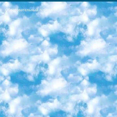
Образовательный портал
РЕСПУБЛИКА УЗБЕКИСТАН МИНИСТРЕРСТВО ДОШКОЛЬНОГО И ШКОЛЬНОГО ОБРАЗОВАНИЯ КОМАНДА в общеобразовательных учреждениях в 2023-2024 учебном году организация и проведение итоговой государственной аттестации обучающихся о Министра дошкольного и школьного образования Республики Узбекистан от 4 марта 2008 года (постановлением Минюста от 20 марта 2008 года № 1778 государственной регистрации) «Итоговое состояние учащихся общего среднего образования на основании положения об утверждении положения об аттестации общего среднего образования выпускной экзамен студентов в образовательных учреждениях в 2023-2024 учебном году В целях организации и прохождения аттестации приказываю: 1. Следующее: перечень предметов, по которым будет проводиться итоговая государственная аттестация и экзамен формы перевода согласно приложению 1; сертификаты международного образца, оценивающие уровень владения иностранными языками перечень согласно приложению 2; 2. Педагогический при специализированных образовательных учреждениях. научно-практический центр квалификации и международной оценки (Д.Давидова) 2024 г. До 25 марта: задания по предметам, по которым будет проводиться итоговая аттестация разработка и утверждение технических условий; итоговая аттестация на основании разработанного предметного задания разработка вопросов по предметам (устно и письменно), экзамен передача; общеобразовательные средние школы и специальные учебные заведения учащиеся выпускных классов школ и интернатов в агентской системе подготовка базы данных экзаменационных материалов и критериев оценки; перевод базы экзаменационных материалов на все языки обучения подать в Республиканский образовательный центр для изготовления; варианты экзаменов на основе разработанных контрольных материалов пусть будут поставлены задачи формирования. 3. Республиканский образовательный центр (Ш.Худайкулов) до 5 апреля 2024 года. до: база данных предоставленных экзаменационных материалов на все языки обучения перевод и экспертиза; для слепых, слабовидящих, глухих, слабослышащих и умственно отсталых детей учащиеся выпускных классов специализированных школ и школ-интернатов база данных экзаменационных материалов на всех преподаваемых языках подготовка критериев оценки; специализированные школы для умственно отсталых детей и технологии для учащихся выпускных классов школ-интернатов разработка соответствующих рекомендаций и критериев проведения ЕГЭ по естествознанию давать задания. 4. Педагогический при специализированных образовательных учреждениях. Научно-практический центр навыков и международной оценки (Д.Давидова), Республика образовательный центр (Худайкулов Ш.) итоговый государственный аттестационный экзамен ориентирован на творческое и логическое мышление при подготовке базы материалов учитывать введение заданий. 5. Следует отметить, что: сертификат государственного образца о знании общеобразовательного предмета и как минимум национальный уровень B1 по предметам на иностранных языках, указанным в Приложении 2. или международно признанный сертификат эквивалентного уровня студенты, изучающие определенный предмет, освобождаются от экзамена; по соответствующим предметам запланирована итоговая государственная аттестация за день до дня, путем жеребьевки Рабочей группой (в письменной форме по предметам, проводимым в форме) из числа сформированных вариантов выбрано 2 варианта; 2 выбранных варианта экзамена анонсированы на официальном сайте министерства и все выпускники по всей стране на основе этих вариантов проводит итоговую государственную аттестацию. 6. Государственное образование учащихся средних общеобразовательных учреждений. знания в соответствии с квалификационными требованиями, которые необходимо приобрести на основании стандартов итоговый (выпускной) контроль для 9 и 11 классов в целях тестирования Экзамены (далее – экзамены) состоят из предметов, перечисленных в приложении 1. будет сделано. 7. Экзамены пройдут с 26 мая по 15 июня 2024 г. (кроме науки физического воспитания). 8. Физическая для учащихся 9 классов общесредних образовательных учреждений. Экзамены по предмету «Образование, квалификация медицина» 1-6 мая 2024 года. сотрудники перевести под присмотр (с отклонениями в физическом или умственном развитии) специализированная школа для детей, школы-интернаты и со сколиозом школы-интернаты санаторного типа для больных детей исключены). 9. Он был слепым, слабовидящим и имел нарушения опорно-двигательного аппарата. экзамены в специализированных школах и интернатах для детей должны проводиться исходя из требований, предъявляемых к общеобразовательным учреждениям (физкультура кроме науки). 10. Специализированная школа для глухих и слабослышащих детей. и экзамены в интернатах и быть реализован в виде письменного теста по математике. 11. Специальность для умственно отсталых детей. Для 9 класса Родной язык и литературное письмо Государственный язык (язык обучения – узбекский). для неклассов) написано Математическое письмо Письменная/устная история Узбекистана Физическое воспитание практично Итоговый контроль Для 11 класса Написание родного языка и литературы (эссе) Математическое письмо Узбекский язык (обучение на узбекском языке) не посещающее общее среднее образование для учреждений)/Образовательное учреждение выбор письменный и устный Иностранный язык письменный/устный Письменная/устная история Узбекистана *По выбору студента:  Химия  Физика  Основы государственного права  География 10 бесплатных образовательных ресурсов - Мы составили подборку онлайн-проектов с интерактивными упражнениями, видеолекциями и статьями. Они помогут вам обрести новые и освежить старые знания бесплатно. 1. «ИНТУИТ» Старейшая образовательная площадка Рунета. Здесь вы найдёте сотни текстовых и видеокурсов на десятки различных тем — от программирования до психологии. Многие курсы подготовлены российскими университетами и крупными международными компаниями вроде Intel и Microsoft. Самостоятельное обучение бесплатное, но желающие могут оплатить услуги персональных наставников. 2. «Смартия» знакомит с актуальными профессиями и подсказывает, как им обучаться. Выбрав заинтересовавшую вас специальность — SMM-специалист, фотограф, веб-дизайнер или другую, — увидите список необходимых для неё умений. Чтобы вы могли освоить их самостоятельно, для каждого умения площадка отображает подборку ссылок на учебные материалы. Хотя «Смартия» ориентируется на русскоязычную аудиторию, часть контента всё же доступна только на английском. 3. «Лекторий Физтеха» Проект Московского физико-технического института (Физтеха). С его помощью вы можете смотреть онлайн серии лекций, записанные на видео в этом вузе. В числе доступных предметов — физика, биология, химия, информационные технологии и другие. К некоторым лекциям администрация ресурса прилагает готовые конспекты, которые можно скачивать в PDF-формате. 4. ITMOcourses Онлайн-площадка Санкт-Петербургского национального исследовательского университета информационных технологий, механики и оптики (ИТМО). Ресурс предоставляет свободный доступ к курсам, разработанным в этом вузе. Каталог материалов разбит на четыре категории: «Оптические системы и технологии», «Приборостроение и робототехника», «Информационные технологии» и «Биотехнологии». Курсы состоят из видеолекций, интерактивных демонстраций и заданий. 5. «КиберЛенинка» Электронная научная библиотека открытого доступа. Каталог площадки регулярно обрастает текстами статей из различных научных изданий. Сгруппированные по журналам и рубрикам публикации можно читать онлайн или скачивать целиком в PDF-формате. Проект нацелен на популяризацию науки за счёт открытого доступа к качественной информации. 6. «ПостНаука» На этом ресурсе публикуют подборки видеолекций, составленные экспертами из разных отраслей и объединённые общими темами. Среди них, к примеру, есть серии «Биоинформатика и геномика», «Культура средневековой Скандинавии» и Cinema Studies о теории кино. Каждая подборка лекций — логически связанная история, рассказанная экспертом от первого лица. Кроме того, на сайте появляются научно-образовательные статьи и тесты на разные темы. 7. «Newочём» Команда проекта «Newочём» отбирает самые интересные тексты из англоязычных СМИ и переводит те из них, за которые голосуют участники сообщества «ВКонтакте». По большей части это научно-популярные статьи. Редакторы придумывают лишь заголовки, в остальном содержание переводов соответствует оригиналам. Полные тексты можно читать прямо в социальной сети. 8. InternetUrok Онлайн-база материалов по основным дисциплинам школьной программы. Информация на сайте структурирована по классам, предметам и темам (урокам). Каждый урок состоит из видеолекций и конспектов. Есть также интерактивные тренажёры и тесты для закрепления пройденного материала. Даже если вы давно окончили школу, возможность повторить программу старших классов всегда может пригодиться. 9. Edutainme Ещё один ресурс об образовании. В отличие от Newtonew, как мне кажется, Edutainme больше ориентируется на представителей индустрии: педагогов, предпринимателей, разработчиков образовательных проектов. Но и любой, кто просто стремится к саморазвитию, найдёт на сайте много полезного и интересного для себя. Например, информацию о новых курсах и образовательных сервисах. 10. Newtonew Онлайн-медиа об образовании и обучении в широком смысле. Авторы Newtonew пишут об инструментах, заведениях, тактиках и стратегиях, которые помогают учить других и получать новые знания самостоятельно. На этой площадке вы найдёте новости, обзоры, аналитические мат