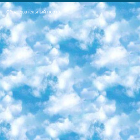
Образовательный портал
РЕСПУБЛИКА УЗБЕКИСТАН МИНИСТРЕРСТВО ДОШКОЛЬНОГО И ШКОЛЬНОГО ОБРАЗОВАНИЯ КОМАНДА в общеобразовательных учреждениях в 2023-2024 учебном году организация и проведение итоговой государственной аттестации обучающихся о Министра дошкольного и школьного образования Республики Узбекистан от 4 марта 2008 года (постановлением Минюста от 20 марта 2008 года № 1778 государственной регистрации) «Итоговое состояние учащихся общего среднего образования на основании положения об утверждении положения об аттестации общего среднего образования выпускной экзамен студентов в образовательных учреждениях в 2023-2024 учебном году В целях организации и прохождения аттестации приказываю: 1. Следующее: перечень предметов, по которым будет проводиться итоговая государственная аттестация и экзамен формы перевода согласно приложению 1; сертификаты международного образца, оценивающие уровень владения иностранными языками перечень согласно приложению 2; 2. Педагогический при специализированных образовательных учреждениях. научно-практический центр квалификации и международной оценки (Д.Давидова) 2024 г. До 25 марта: задания по предметам, по которым будет проводиться итоговая аттестация разработка и утверждение технических условий; итоговая аттестация на основании разработанного предметного задания разработка вопросов по предметам (устно и письменно), экзамен передача; общеобразовательные средние школы и специальные учебные заведения учащиеся выпускных классов школ и интернатов в агентской системе подготовка базы данных экзаменационных материалов и критериев оценки; перевод базы экзаменационных материалов на все языки обучения подать в Республиканский образовательный центр для изготовления; варианты экзаменов на основе разработанных контрольных материалов пусть будут поставлены задачи формирования. 3. Республиканский образовательный центр (Ш.Худайкулов) до 5 апреля 2024 года. до: база данных предоставленных экзаменационных материалов на все языки обучения перевод и экспертиза; для слепых, слабовидящих, глухих, слабослышащих и умственно отсталых детей учащиеся выпускных классов специализированных школ и школ-интернатов база данных экзаменационных материалов на всех преподаваемых языках подготовка критериев оценки; специализированные школы для умственно отсталых детей и технологии для учащихся выпускных классов школ-интернатов разработка соответствующих рекомендаций и критериев проведения ЕГЭ по естествознанию давать задания. 4. Педагогический при специализированных образовательных учреждениях. Научно-практический центр навыков и международной оценки (Д.Давидова), Республика образовательный центр (Худайкулов Ш.) итоговый государственный аттестационный экзамен ориентирован на творческое и логическое мышление при подготовке базы материалов учитывать введение заданий. 5. Следует отметить, что: сертификат государственного образца о знании общеобразовательного предмета и как минимум национальный уровень B1 по предметам на иностранных языках, указанным в Приложении 2. или международно признанный сертификат эквивалентного уровня студенты, изучающие определенный предмет, освобождаются от экзамена; по соответствующим предметам запланирована итоговая государственная аттестация за день до дня, путем жеребьевки Рабочей группой (в письменной форме по предметам, проводимым в форме) из числа сформированных вариантов выбрано 2 варианта; 2 выбранных варианта экзамена анонсированы на официальном сайте министерства и все выпускники по всей стране на основе этих вариантов проводит итоговую государственную аттестацию. 6. Государственное образование учащихся средних общеобразовательных учреждений. знания в соответствии с квалификационными требованиями, которые необходимо приобрести на основании стандартов итоговый (выпускной) контроль для 9 и 11 классов в целях тестирования Экзамены (далее – экзамены) состоят из предметов, перечисленных в приложении 1. будет сделано. 7. Экзамены пройдут с 26 мая по 15 июня 2024 г. (кроме науки физического воспитания). 8. Физическая для учащихся 9 классов общесредних образовательных учреждений. Экзамены по предмету «Образование, квалификация медицина» 1-6 мая 2024 года. сотрудники перевести под присмотр (с отклонениями в физическом или умственном развитии) специализированная школа для детей, школы-интернаты и со сколиозом школы-интернаты санаторного типа для больных детей исключены). 9. Он был слепым, слабовидящим и имел нарушения опорно-двигательного аппарата. экзамены в специализированных школах и интернатах для детей должны проводиться исходя из требований, предъявляемых к общеобразовательным учреждениям (физкультура кроме науки). 10. Специализированная школа для глухих и слабослышащих детей. и экзамены в интернатах и быть реализован в виде письменного теста по математике. 11. Специальность для умственно отсталых детей. Для 9 класса Родной язык и литературное письмо Государственный язык (язык обучения – узбекский). для неклассов) написано Математическое письмо Письменная/устная история Узбекистана Физическое воспитание практично Итоговый контроль Для 11 класса Написание родного языка и литературы (эссе) Математическое письмо Узбекский язык (обучение на узбекском языке) не посещающее общее среднее образование для учреждений)/Образовательное учреждение выбор письменный и устный Иностранный язык письменный/устный Письменная/устная история Узбекистана *По выбору студента:  Химия  Физика  Основы государственного права  География 10 бесплатных образовательных ресурсов - Мы составили подборку онлайн-проектов с интерактивными упражнениями, видеолекциями и статьями. Они помогут вам обрести новые и освежить старые знания бесплатно. 1. «ИНТУИТ» Старейшая образовательная площадка Рунета. Здесь вы найдёте сотни текстовых и видеокурсов на десятки различных тем — от программирования до психологии. Многие курсы подготовлены российскими университетами и крупными международными компаниями вроде Intel и Microsoft. Самостоятельное обучение бесплатное, но желающие могут оплатить услуги персональных наставников. 2. «Смартия» знакомит с актуальными профессиями и подсказывает, как им обучаться. Выбрав заинтересовавшую вас специальность — SMM-специалист, фотограф, веб-дизайнер или другую, — увидите список необходимых для неё умений. Чтобы вы могли освоить их самостоятельно, для каждого умения площадка отображает подборку ссылок на учебные материалы. Хотя «Смартия» ориентируется на русскоязычную аудиторию, часть контента всё же доступна только на английском. 3. «Лекторий Физтеха» Проект Московского физико-технического института (Физтеха). С его помощью вы можете смотреть онлайн серии лекций, записанные на видео в этом вузе. В числе доступных предметов — физика, биология, химия, информационные технологии и другие. К некоторым лекциям администрация ресурса прилагает готовые конспекты, которые можно скачивать в PDF-формате. 4. ITMOcourses Онлайн-площадка Санкт-Петербургского национального исследовательского университета информационных технологий, механики и оптики (ИТМО). Ресурс предоставляет свободный доступ к курсам, разработанным в этом вузе. Каталог материалов разбит на четыре категории: «Оптические системы и технологии», «Приборостроение и робототехника», «Информационные технологии» и «Биотехнологии». Курсы состоят из видеолекций, интерактивных демонстраций и заданий. 5. «КиберЛенинка» Электронная научная библиотека открытого доступа. Каталог площадки регулярно обрастает текстами статей из различных научных изданий. Сгруппированные по журналам и рубрикам публикации можно читать онлайн или скачивать целиком в PDF-формате. Проект нацелен на популяризацию науки за счёт открытого доступа к качественной информации. 6. «ПостНаука» На этом ресурсе публикуют подборки видеолекций, составленные экспертами из разных отраслей и объединённые общими темами. Среди них, к примеру, есть серии «Биоинформатика и геномика», «Культура средневековой Скандинавии» и Cinema Studies о теории кино. Каждая подборка лекций — логически связанная история, рассказанная экспертом от первого лица. Кроме того, на сайте появляются научно-образовательные статьи и тесты на разные темы. 7. «Newочём» Команда проекта «Newочём» отбирает самые интересные тексты из англоязычных СМИ и переводит те из них, за которые голосуют участники сообщества «ВКонтакте». По большей части это научно-популярные статьи. Редакторы придумывают лишь заголовки, в остальном содержание переводов соответствует оригиналам. Полные тексты можно читать прямо в социальной сети. 8. InternetUrok Онлайн-база материалов по основным дисциплинам школьной программы. Информация на сайте структурирована по классам, предметам и темам (урокам). Каждый урок состоит из видеолекций и конспектов. Есть также интерактивные тренажёры и тесты для закрепления пройденного материала. Даже если вы давно окончили школу, возможность повторить программу старших классов всегда может пригодиться. 9. Edutainme Ещё один ресурс об образовании. В отличие от Newtonew, как мне кажется, Edutainme больше ориентируется на представителей индустрии: педагогов, предпринимателей, разработчиков образовательных проектов. Но и любой, кто просто стремится к саморазвитию, найдёт на сайте много полезного и интересного для себя. Например, информацию о новых курсах и образовательных сервисах. 10. Newtonew Онлайн-медиа об образовании и обучении в широком смысле. Авторы Newtonew пишут об инструментах, заведениях, тактиках и стратегиях, которые помогают учить других и получать новые знания самостоятельно. На этой площадке вы найдёте новости, обзоры, аналитические мат