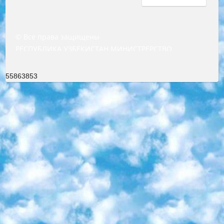
© Все права защищены
РЕСПУБЛИКА УЗБЕКИСТАН МИНИСТРЕРСТВО ДОШКОЛЬНОГО И ШКОЛЬНОГО ОБРАЗОВАНИЯ КОМАНДА в общеобразовательных учреждениях в 2023-2024 учебном году организация и проведение итоговой государственной аттестации обучающихся о Министра дошкольного и школьного образования Республики Узбекистан от 4 марта 2008 года (постановлением Минюста от 20 марта 2008 года № 1778 государственной регистрации) «Итоговое состояние учащихся общего среднего образования на основании положения об утверждении положения об аттестации общего среднего образования выпускной экзамен студентов в образовательных учреждениях в 2023-2024 учебном году В целях организации и прохождения аттестации приказываю: 1. Следующее: перечень предметов, по которым будет проводиться итоговая государственная аттестация и экзамен формы перевода согласно приложению 1; сертификаты международного образца, оценивающие уровень владения иностранными языками перечень согласно приложению 2; 2. Педагогический при специализированных образовательных учреждениях. научно-практический центр квалификации и международной оценки (Д.Давидова) 2024 г. До 25 марта: задания по предметам, по которым будет проводиться итоговая аттестация разработка и утверждение технических условий; итоговая аттестация на основании разработанного предметного задания разработка вопросов по предметам (устно и письменно), экзамен передача; общеобразовательные средние школы и специальные учебные заведения учащиеся выпускных классов школ и интернатов в агентской системе подготовка базы данных экзаменационных материалов и критериев оценки; перевод базы экзаменационных материалов на все языки обучения подать в Республиканский образовательный центр для изготовления; варианты экзаменов на основе разработанных контрольных материалов пусть будут поставлены задачи формирования. 3. Республиканский образовательный центр (Ш.Худайкулов) до 5 апреля 2024 года. до: база данных предоставленных экзаменационных материалов на все языки обучения перевод и экспертиза; для слепых, слабовидящих, глухих, слабослышащих и умственно отсталых детей учащиеся выпускных классов специализированных школ и школ-интернатов база данных экзаменационных материалов на всех преподаваемых языках подготовка критериев оценки; специализированные школы для умственно отсталых детей и технологии для учащихся выпускных классов школ-интернатов разработка соответствующих рекомендаций и критериев проведения ЕГЭ по естествознанию давать задания. 4. Педагогический при специализированных образовательных учреждениях. Научно-практический центр навыков и международной оценки (Д.Давидова), Республика образовательный центр (Худайкулов Ш.) итоговый государственный аттестационный экзамен ориентирован на творческое и логическое мышление при подготовке базы материалов учитывать введение заданий. 5. Следует отметить, что: сертификат государственного образца о знании общеобразовательного предмета и как минимум национальный уровень B1 по предметам на иностранных языках, указанным в Приложении 2. или международно признанный сертификат эквивалентного уровня студенты, изучающие определенный предмет, освобождаются от экзамена; по соответствующим предметам запланирована итоговая государственная аттестация за день до дня, путем жеребьевки Рабочей группой (в письменной форме по предметам, проводимым в форме) из числа сформированных вариантов выбрано 2 варианта; 2 выбранных варианта экзамена анонсированы на официальном сайте министерства и все выпускники по всей стране на основе этих вариантов проводит итоговую государственную аттестацию. 6. Государственное образование учащихся средних общеобразовательных учреждений. знания в соответствии с квалификационными требованиями, которые необходимо приобрести на основании стандартов итоговый (выпускной) контроль для 9 и 11 классов в целях тестирования Экзамены (далее – экзамены) состоят из предметов, перечисленных в приложении 1. будет сделано. 7. Экзамены пройдут с 26 мая по 15 июня 2024 г. (кроме науки физического воспитания). 8. Физическая для учащихся 9 классов общесредних образовательных учреждений. Экзамены по предмету «Образование, квалификация медицина» 1-6 мая 2024 года. сотрудники перевести под присмотр (с отклонениями в физическом или умственном развитии) специализированная школа для детей, школы-интернаты и со сколиозом школы-интернаты санаторного типа для больных детей исключены). 9. Он был слепым, слабовидящим и имел нарушения опорно-двигательного аппарата. экзамены в специализированных школах и интернатах для детей должны проводиться исходя из требований, предъявляемых к общеобразовательным учреждениям (физкультура кроме науки). 10. Специализированная школа для глухих и слабослышащих детей. и экзамены в интернатах и быть реализован в виде письменного теста по математике. 11. Специальность для умственно отсталых детей. Для 9 класса Родной язык и литературное письмо Государственный язык (язык обучения – узбекский). для неклассов) написано Математическое письмо Письменная/устная история Узбекистана Физическое воспитание практично Итоговый контроль Для 11 класса Написание родного языка и литературы (эссе) Математическое письмо Узбекский язык (обучение на узбекском языке) не посещающее общее среднее образование для учреждений)/Образовательное учреждение выбор письменный и устный Иностранный язык письменный/устный Письменная/устная история Узбекистана *По выбору студента:  Химия  Физика  Основы государственного права  География 10 бесплатных образовательных ресурсов - Мы составили подборку онлайн-проектов с интерактивными упражнениями, видеолекциями и статьями. Они помогут вам обрести новые и освежить старые знания бесплатно. 1. «ИНТУИТ» Старейшая образовательная площадка Рунета. Здесь вы найдёте сотни текстовых и видеокурсов на десятки различных тем — от программирования до психологии. Многие курсы подготовлены российскими университетами и крупными международными компаниями вроде Intel и Microsoft. Самостоятельное обучение бесплатное, но желающие могут оплатить услуги персональных наставников. 2. «Смартия» знакомит с актуальными профессиями и подсказывает, как им обучаться. Выбрав заинтересовавшую вас специальность — SMM-специалист, фотограф, веб-дизайнер или другую, — увидите список необходимых для неё умений. Чтобы вы могли освоить их самостоятельно, для каждого умения площадка отображает подборку ссылок на учебные материалы. Хотя «Смартия» ориентируется на русскоязычную аудиторию, часть контента всё же доступна только на английском. 3. «Лекторий Физтеха» Проект Московского физико-технического института (Физтеха). С его помощью вы можете смотреть онлайн серии лекций, записанные на видео в этом вузе. В числе доступных предметов — физика, биология, химия, информационные технологии и другие. К некоторым лекциям администрация ресурса прилагает готовые конспекты, которые можно скачивать в PDF-формате. 4. ITMOcourses Онлайн-площадка Санкт-Петербургского национального исследовательского университета информационных технологий, механики и оптики (ИТМО). Ресурс предоставляет свободный доступ к курсам, разработанным в этом вузе. Каталог материалов разбит на четыре категории: «Оптические системы и технологии», «Приборостроение и робототехника», «Информационные технологии» и «Биотехнологии». Курсы состоят из видеолекций, интерактивных демонстраций и заданий. 5. «КиберЛенинка» Электронная научная библиотека открытого доступа. Каталог площадки регулярно обрастает текстами статей из различных научных изданий. Сгруппированные по журналам и рубрикам публикации можно читать онлайн или скачивать целиком в PDF-формате. Проект нацелен на популяризацию науки за счёт открытого доступа к качественной информации. 6. «ПостНаука» На этом ресурсе публикуют подборки видеолекций, составленные экспертами из разных отраслей и объединённые общими темами. Среди них, к примеру, есть серии «Биоинформатика и геномика», «Культура средневековой Скандинавии» и Cinema Studies о теории кино. Каждая подборка лекций — логически связанная история, рассказанная экспертом от первого лица. Кроме того, на сайте появляются научно-образовательные статьи и тесты на разные темы. 7. «Newочём» Команда проекта «Newочём» отбирает самые интересные тексты из англоязычных СМИ и переводит те из них, за которые голосуют участники сообщества «ВКонтакте». По большей части это научно-популярные статьи. Редакторы придумывают лишь заголовки, в остальном содержание переводов соответствует оригиналам. Полные тексты можно читать прямо в социальной сети. 8. InternetUrok Онлайн-база материалов по основным дисциплинам школьной программы. Информация на сайте структурирована по классам, предметам и темам (урокам). Каждый урок состоит из видеолекций и конспектов. Есть также интерактивные тренажёры и тесты для закрепления пройденного материала. Даже если вы давно окончили школу, возможность повторить программу старших классов всегда может пригодиться. 9. Edutainme Ещё один ресурс об образовании. В отличие от Newtonew, как мне кажется, Edutainme больше ориентируется на представителей индустрии: педагогов, предпринимателей, разработчиков образовательных проектов. Но и любой, кто просто стремится к саморазвитию, найдёт на сайте много полезного и интересного для себя. Например, информацию о новых курсах и образовательных сервисах. 10. Newtonew Онлайн-медиа об образовании и обучении в широком смысле. Авторы Newtonew пишут об инструментах, заведениях, тактиках и стратегиях, которые помогают учить других и получать новые знания самостоятельно. На этой площадке вы найдёте новости, обзоры, аналитические мате
55863853