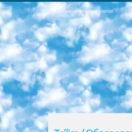
Образовательный портал
РЕСПУБЛИКА УЗБЕКИСТАН МИНИСТРЕРСТВО ДОШКОЛЬНОГО И ШКОЛЬНОГО ОБРАЗОВАНИЯ КОМАНДА в общеобразовательных учреждениях в 2023-2024 учебном году организация и проведение итоговой государственной аттестации обучающихся о Министра дошкольного и школьного образования Республики Узбекистан от 4 марта 2008 года (постановлением Минюста от 20 марта 2008 года № 1778 государственной регистрации) «Итоговое состояние учащихся общего среднего образования на основании положения об утверждении положения об аттестации общего среднего образования выпускной экзамен студентов в образовательных учреждениях в 2023-2024 учебном году В целях организации и прохождения аттестации приказываю: 1. Следующее: перечень предметов, по которым будет проводиться итоговая государственная аттестация и экзамен формы перевода согласно приложению 1; сертификаты международного образца, оценивающие уровень владения иностранными языками перечень согласно приложению 2; 2. Педагогический при специализированных образовательных учреждениях. научно-практический центр квалификации и международной оценки (Д.Давидова) 2024 г. До 25 марта: задания по предметам, по которым будет проводиться итоговая аттестация разработка и утверждение технических условий; итоговая аттестация на основании разработанного предметного задания разработка вопросов по предметам (устно и письменно), экзамен передача; общеобразовательные средние школы и специальные учебные заведения учащиеся выпускных классов школ и интернатов в агентской системе подготовка базы данных экзаменационных материалов и критериев оценки; перевод базы экзаменационных материалов на все языки обучения подать в Республиканский образовательный центр для изготовления; варианты экзаменов на основе разработанных контрольных материалов пусть будут поставлены задачи формирования. 3. Республиканский образовательный центр (Ш.Худайкулов) до 5 апреля 2024 года. до: база данных предоставленных экзаменационных материалов на все языки обучения перевод и экспертиза; для слепых, слабовидящих, глухих, слабослышащих и умственно отсталых детей учащиеся выпускных классов специализированных школ и школ-интернатов база данных экзаменационных материалов на всех преподаваемых языках подготовка критериев оценки; специализированные школы для умственно отсталых детей и технологии для учащихся выпускных классов школ-интернатов разработка соответствующих рекомендаций и критериев проведения ЕГЭ по естествознанию давать задания. 4. Педагогический при специализированных образовательных учреждениях. Научно-практический центр навыков и международной оценки (Д.Давидова), Республи