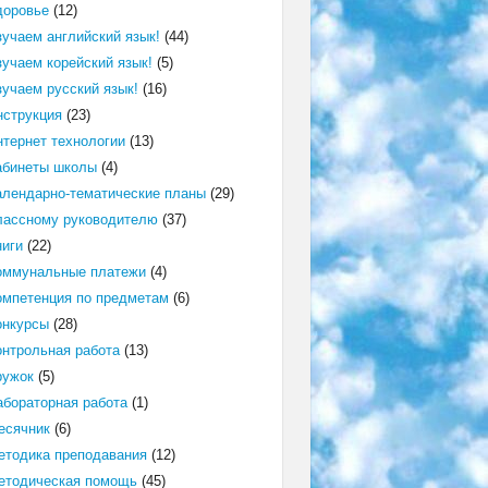
доровье
(12)
зучаем английский язык!
(44)
зучаем корейский язык!
(5)
зучаем русский язык!
(16)
нструкция
(23)
нтернет технологии
(13)
абинеты школы
(4)
алендарно-тематические планы
(29)
лассному руководителю
(37)
ниги
(22)
оммунальные платежи
(4)
омпетенция по предметам
(6)
онкурсы
(28)
онтрольная работа
(13)
ружок
(5)
абораторная работа
(1)
есячник
(6)
етодика преподавания
(12)
етодическая помощь
(45)