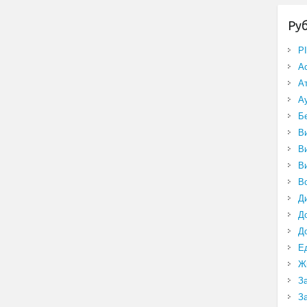
Ру
P
А
А
А
Б
В
В
В
В
Д
Д
Д
Е
Ж
З
З