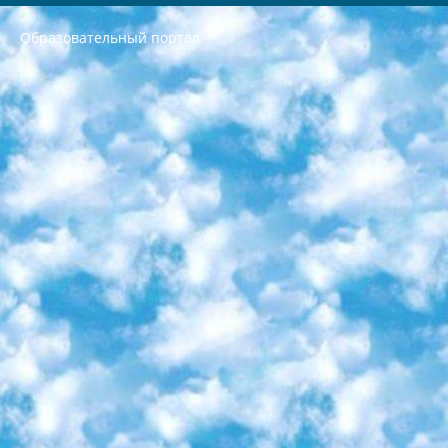
Образовательный портал
РЕСПУБЛИКА УЗБЕКИСТАН МИНИСТРЕРСТВО ДОШКОЛЬНОГО И ШКОЛЬНОГО ОБРАЗОВАНИЯ КОМАНДА в общеобразовательных учреждениях в 2023-2024 учебном году организация и проведение итоговой государственной аттестации обучающихся о Министра дошкольного и школьного образования Республики Узбекистан от 4 марта 2008 года (постановлением Минюста от 20 марта 2008 года № 1778 государственной регистрации) «Итоговое состояние учащихся общего среднего образования на основании положения об утверждении положения об аттестации общего среднего образования выпускной экзамен студентов в образовательных учреждениях в 2023-2024 учебном году В целях организации и прохождения аттестации приказываю: 1. Следующее: перечень предметов, по которым будет проводиться итоговая государственная аттестация и экзамен формы перевода согласно приложению 1; сертификаты международного образца, оценивающие уровень владения иностранными языками перечень согласно приложению 2; 2. Педагогический при специализированных образовательных учреждениях. научно-практический центр квалификации и международной оценки (Д.Давидова) 2024 г. До 25 марта: задания по предметам, по которым будет проводиться итоговая аттестация разработка и утверждение технических условий; итоговая аттестация на основании разработанного предметного задания разработка вопросов по предметам (устно и письменно), экзамен передача; общеобразовательные средние школы и специальные учебные заведения учащиеся выпускных классов школ и интернатов в агентской системе подготовка базы данных экзаменационных материалов и критериев оценки; перевод базы экзаменационных материалов на все языки обучения подать в Республиканский образовательный центр для изготовления; варианты экзаменов на основе разработанных контрольных материалов пусть будут поставлены задачи формирования. 3. Республиканский образовательный центр (Ш.Худайкулов) до 5 апреля 2024 года. до: база данных предоставленных экзаменационных материалов на все языки обучения перевод и экспертиза; для слепых, слабовидящих, глухих, слабослышащих и умственно отсталых детей учащиеся выпускных классов специализированных школ и школ-интернатов база данных экзаменационных материалов на всех преподаваемых языках подготовка критериев оценки; специализированные школы для умственно отсталых детей и технологии для учащихся выпускных классов школ-интернатов разработка соответствующих рекомендаций и критериев проведения ЕГЭ по естествознанию давать задания. 4. Педагогический при специализированных образовательных учреждениях. Научно-практический центр навыков и международной оценки (Д.Давидова), Республика образовательный центр (Худайкулов Ш.) итоговый государственный аттестационный экзамен ориентирован на творческое и логическое мышление при подготовке базы материалов учитывать введение заданий. 5. Следует отметить, что: сертификат государственного образца о знании общеобразовательного предмета и как минимум национальный уровень B1 по предметам на иностранных языках, указанным в Приложении 2. или международно признанный сертификат эквивалентного уровня студенты, изучающие определенный предмет, освобождаются от экзамена; по соответствующим предметам запланирована итоговая государственная аттестация за день до дня, путем жеребьевки Рабочей группой (в письменной форме по предметам, проводимым в форме) из числа сформированных вариантов выбрано 2 варианта; 2 выбранных варианта экзамена анонсированы на официальном сайте министерства и все выпускники по всей стране на основе этих вариантов проводит итоговую государственную аттестацию. 6. Государственное образование учащихся средних общеобразовательных учреждений. знания в соответствии с квалификационными требованиями, которые необходимо приобрести на основании стандартов итоговый (выпускной) контроль для 9 и 11 классов в целях тестирования Экзамены (далее – экзамены) состоят из предметов, перечисленных в приложении 1. будет сделано. 7. Экзамены пройдут с 26 мая по 15 июня 2024 г. (кроме науки физического воспитания). 8. Физическая для учащихся 9 классов общесредних образовательных учреждений. Экзамены по предмету «Образование, квалификация медицина» 1-6 мая 2024 года. сотрудники перевести под присмотр (с отклонениями в физическом или умственном развитии) специализированная школа для детей, школы-интернаты и со сколиозом школы-интернаты санаторного типа для больных детей исключены). 9. Он был слепым, слабовидящим и имел нарушения опорно-двигательного аппарата. экзамены в специализированных школах и интернатах для детей должны проводиться исходя из требований, предъявляемых к общеобразовательным учреждениям (физкультура кроме науки). 10. Специализированная школа для глухих и слабослышащих детей. и экзамены в интернатах и быть реализован в виде письменного теста по математике. 11. Специальность для умственно отсталых детей. Для 9 класса Родной язык и литературное письмо Государственный язык (язык обучения – узбекский). для неклассов) написано Математическое письмо Письменная/устная история Узбекистана Физическое воспитание практично Итоговый контроль Для 11 класса Написание родного языка и литературы (эссе) Математическое письмо Узбекский язык (обучение на узбекском языке) не посещающее общее среднее образование для учреждений)/Образовательное учреждение выбор письменный и устный Иностранный язык письменный/устный Письменная/устная история Узбекистана *По выбору студента:  Химия  Физика  Основы государственного права  География 10 бесплатных образовательных ресурсов - Мы составили подборку онлайн-проектов с интерактивными упражнениями, видеолекциями и статьями. Они помогут вам обрести новые и освежить старые знания бесплатно. 1. «ИНТУИТ» Старейшая образовательная площадка Рунета. Здесь вы найдёте сотни текстовых и видеокурсов на десятки различных тем — от программирования до психологии. Многие курсы подготовлены российскими университетами и крупными международными компаниями вроде Intel и Microsoft. Самостоятельное обучение бесплатное, но желающие могут оплатить услуги персональных наставников. 2. «Смартия» знакомит с актуальными профессиями и подсказывает, как им обучаться. Выбрав заинтересовавшую вас специальность — SMM-специалист, фотограф, веб-дизайнер или другую, — увидите список необходимых для неё умений. Чтобы вы могли освоить их самостоятельно, для каждого умения площадка отображает подборку ссылок на учебные материалы. Хотя «Смартия» ориентируется на русскоязычную аудиторию, часть контента всё же доступна только на английском. 3. «Лекторий Физтеха» Проект Московского физико-технического института (Физтеха). С его помощью вы можете смотреть онлайн серии лекций, записанные на видео в этом вузе. В числе доступных предметов — физика, биология, химия, информационные технологии и другие. К некоторым лекциям администрация ресурса прилагает готовые конспекты, которые можно скачивать в PDF-формате. 4. ITMOcourses Онлайн-площадка Санкт-Петербургского национального исследовательского университета информационных технологий, механики и оптики (ИТМО). Ресурс предоставляет свободный доступ к курсам, разработанным в этом вузе. Каталог материалов разбит на четыре категории: «Оптические системы и технологии», «Приборостроение и робототехника», «Информационные технологии» и «Биотехнологии». Курсы состоят из видеолекций, интерактивных демонстраций и заданий. 5. «КиберЛенинка» Электронная научная библиотека открытого доступа. Каталог площадки регулярно обрастает текстами статей из различных научных изданий. Сгруппированные по журналам и рубрикам публикации можно читать онлайн или скачивать целиком в PDF-формате. Проект нацелен на популяризацию науки за счёт открытого доступа к качественной информации. 6. «ПостНаука» На этом ресурсе публикуют подборки видеолекций, составленные экспертами из разных отраслей и объединённые общими темами. Среди них, к примеру, есть серии «Биоинформатика и геномика», «Культура средневековой Скандинавии» и Cinema Studies о теории кино. Каждая подборка лекций — логически связанная история, рассказанная экспертом от первого лица. Кроме того, на сайте появляются научно-образовательные статьи и тесты на разные темы. 7. «Newочём» Команда проекта «Newочём» отбирает самые интересные тексты из англоязычных СМИ и переводит те из них, за которые голосуют участники сообщества «ВКонтакте». По большей части это научно-популярные статьи. Редакторы придумывают лишь заголовки, в остальном содержание переводов соответствует оригиналам. Полные тексты можно читать прямо в социальной сети. 8. InternetUrok Онлайн-база материалов по основным дисциплинам школьной программы. Информация на сайте структурирована по классам, предметам и темам (урокам). Каждый урок состоит из видеолекций и конспектов. Есть также интерактивные тренажёры и тесты для закрепления пройденного материала. Даже если вы давно окончили школу, возможность повторить программу старших классов всегда может пригодиться. 9. Edutainme Ещё один ресурс об образовании. В отличие от Newtonew, как мне кажется, Edutainme больше ориентируется на представителей индустрии: педагогов, предпринимателей, разработчиков образовательных проектов. Но и любой, кто просто стремится к саморазвитию, найдёт на сайте много полезного и интересного для себя. Например, информацию о новых курсах и образовательных сервисах. 10. Newtonew Онлайн-медиа об образовании и обучении в широком смысле. Авторы Newtonew пишут об инструментах, заведениях, тактиках и стратегиях, которые помогают учить других и получать новые знания самостоятельно. На этой площадке вы найдёте новости, обзоры, аналитические мат