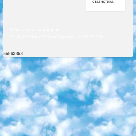
© Все права защищены
РЕСПУБЛИКА УЗБЕКИСТАН МИНИСТРЕРСТВО ДОШКОЛЬНОГО И ШКОЛЬНОГО ОБРАЗОВАНИЯ КОМАНДА в общеобразовательных учреждениях в 2023-2024 учебном году организация и проведение итоговой государственной аттестации обучающихся о Министра дошкольного и школьного образования Республики Узбекистан от 4 марта 2008 года (постановлением Минюста от 20 марта 2008 года № 1778 государственной регистрации) «Итоговое состояние учащихся общего среднего образования на основании положения об утверждении положения об аттестации общего среднего образования выпускной экзамен студентов в образовательных учреждениях в 2023-2024 учебном году В целях организации и прохождения аттестации приказываю: 1. Следующее: перечень предметов, по которым будет проводиться итоговая государственная аттестация и экзамен формы перевода согласно приложению 1; сертификаты международного образца, оценивающие уровень владения иностранными языками перечень согласно приложению 2; 2. Педагогический при специализированных образовательных учреждениях. научно-практический центр квалификации и международной оценки (Д.Давидова) 2024 г. До 25 марта: задания по предметам, по которым будет проводиться итоговая аттестация разработка и утверждение технических условий; итоговая аттестация на основании разработанного предметного задания разработка вопросов по предметам (устно и письменно), экзамен передача; общеобразовательные средние школы и специальные учебные заведения учащиеся выпускных классов школ и интернатов в агентской системе подготовка базы данных экзаменационных материалов и критериев оценки; перевод базы экзаменационных материалов на все языки обучения подать в Республиканский образовательный центр для изготовления; варианты экзаменов на основе разработанных контрольных материалов пусть будут поставлены задачи формирования. 3. Республиканский образовательный центр (Ш.Худайкулов) до 5 апреля 2024 года. до: база данных предоставленных экзаменационных материалов на все языки обучения перевод и экспертиза; для слепых, слабовидящих, глухих, слабослышащих и умственно отсталых детей учащиеся выпускных классов специализированных школ и школ-интернатов база данных экзаменационных материалов на всех преподаваемых языках подготовка критериев оценки; специализированные школы для умственно отсталых детей и технологии для учащихся выпускных классов школ-интернатов разработка соответствующих рекомендаций и критериев проведения ЕГЭ по естествознанию давать задания. 4. Педагогический при специализированных образовательных учреждениях. Научно-практический центр навыков и международной оценки (Д.Давидова), Республика образовательный центр (Худайкулов Ш.) итоговый государственный аттестационный экзамен ориентирован на творческое и логическое мышление при подготовке базы материалов учитывать введение заданий. 5. Следует отметить, что: сертификат государственного образца о знании общеобразовательного предмета и как минимум национальный уровень B1 по предметам на иностранных языках, указанным в Приложении 2. или международно признанный сертификат эквивалентного уровня студенты, изучающие определенный предмет, освобождаются от экзамена; по соответствующим предметам запланирована итоговая государственная аттестация за день до дня, путем жеребьевки Рабочей группой (в письменной форме по предметам, проводимым в форме) из числа сформированных вариантов выбрано 2 варианта; 2 выбранных варианта экзамена анонсированы на официальном сайте министерства и все выпускники по всей стране на основе этих вариантов проводит итоговую государственную аттестацию. 6. Государственное образование учащихся средних общеобразовательных учреждений. знания в соответствии с квалификационными требованиями, которые необходимо приобрести на основании стандартов итоговый (выпускной) контроль для 9 и 11 классов в целях тестирования Экзамены (далее – экзамены) состоят из предметов, перечисленных в приложении 1. будет сделано. 7. Экзамены пройдут с 26 мая по 15 июня 2024 г. (кроме науки физического воспитания). 8. Физическая для учащихся 9 классов общесредних образовательных учреждений. Экзамены по предмету «Образование, квалификация медицина» 1-6 мая 2024 года. сотрудники перевести под присмотр (с отклонениями в физическом или умственном развитии) специализированная школа для детей, школы-интернаты и со сколиозом школы-интернаты санаторного типа для больных детей исключены). 9. Он был слепым, слабовидящим и имел нарушения опорно-двигательного аппарата. экзамены в специализированных школах и интернатах для детей должны проводиться исходя из требований, предъявляемых к общеобразовательным учреждениям (физкультура кроме науки). 10. Специализированная школа для глухих и слабослышащих детей. и экзамены в интернатах и быть реализован в виде письменного теста по математике. 11. Специальность для умственно отсталых детей. Для 9 класса Родной язык и литературное письмо Государственный язык (язык обучения – узбекский). для неклассов) написано Математическое письмо Письменная/устная история Узбекистана Физическое воспитание практично Итоговый контроль Для 11 класса Написание родного языка и литературы (эссе) Математическое письмо Узбекский язык (обучение на узбекском языке) не посещающее общее среднее образование для учреждений)/Образовательное учреждение выбор письменный и устный Иностранный язык письменный/устный Письменная/устная история Узбекистана *По выбору студента:  Химия  Физика  Основы государственного права  География 10 бесплатных образовательных ресурсов - Мы составили подборку онлайн-проектов с интерактивными упражнениями, видеолекциями и статьями. Они помогут вам обрести новые и освежить старые знания бесплатно. 1. «ИНТУИТ» Старейшая образовательная площадка Рунета. Здесь вы найдёте сотни текстовых и видеокурсов на десятки различных тем — от программирования до психологии. Многие курсы подготовлены российскими университетами и крупными международными компаниями вроде Intel и Microsoft. Самостоятельное обучение бесплатное, но желающие могут оплатить услуги персональных наставников. 2. «Смартия» знакомит с актуальными профессиями и подсказывает, как им обучаться. Выбрав заинтересовавшую вас специальность — SMM-специалист, фотограф, веб-дизайнер или другую, — увидите список необходимых для неё умений. Чтобы вы могли освоить их самостоятельно, для каждого умения площадка отображает подборку ссылок на учебные материалы. Хотя «Смартия» ориентируется на русскоязычную аудиторию, часть контента всё же доступна только на английском. 3. «Лекторий Физтеха» Проект Московского физико-технического института (Физтеха). С его помощью вы можете смотреть онлайн серии лекций, записанные на видео в этом вузе. В числе доступных предметов — физика, биология, химия, информационные технологии и другие. К некоторым лекциям администрация ресурса прилагает готовые конспекты, которые можно скачивать в PDF-формате. 4. ITMOcourses Онлайн-площадка Санкт-Петербургского национального исследовательского университета информационных технологий, механики и оптики (ИТМО). Ресурс предоставляет свободный доступ к курсам, разработанным в этом вузе. Каталог материалов разбит на четыре категории: «Оптические системы и технологии», «Приборостроение и робототехника», «Информационные технологии» и «Биотехнологии». Курсы состоят из видеолекций, интерактивных демонстраций и заданий. 5. «КиберЛенинка» Электронная научная библиотека открытого доступа. Каталог площадки регулярно обрастает текстами статей из различных научных изданий. Сгруппированные по журналам и рубрикам публикации можно читать онлайн или скачивать целиком в PDF-формате. Проект нацелен на популяризацию науки за счёт открытого доступа к качественной информации. 6. «ПостНаука» На этом ресурсе публикуют подборки видеолекций, составленные экспертами из разных отраслей и объединённые общими темами. Среди них, к примеру, есть серии «Биоинформатика и геномика», «Культура средневековой Скандинавии» и Cinema Studies о теории кино. Каждая подборка лекций — логически связанная история, рассказанная экспертом от первого лица. Кроме того, на сайте появляются научно-образовательные статьи и тесты на разные темы. 7. «Newочём» Команда проекта «Newочём» отбирает самые интересные тексты из англоязычных СМИ и переводит те из них, за которые голосуют участники сообщества «ВКонтакте». По большей части это научно-популярные статьи. Редакторы придумывают лишь заголовки, в остальном содержание переводов соответствует оригиналам. Полные тексты можно читать прямо в социальной сети. 8. InternetUrok Онлайн-база материалов по основным дисциплинам школьной программы. Информация на сайте структурирована по классам, предметам и темам (урокам). Каждый урок состоит из видеолекций и конспектов. Есть также интерактивные тренажёры и тесты для закрепления пройденного материала. Даже если вы давно окончили школу, возможность повторить программу старших классов всегда может пригодиться. 9. Edutainme Ещё один ресурс об образовании. В отличие от Newtonew, как мне кажется, Edutainme больше ориентируется на представителей индустрии: педагогов, предпринимателей, разработчиков образовательных проектов. Но и любой, кто просто стремится к саморазвитию, найдёт на сайте много полезного и интересного для себя. Например, информацию о новых курсах и образовательных сервисах. 10. Newtonew Онлайн-медиа об образовании и обучении в широком смысле. Авторы Newtonew пишут об инструментах, заведениях, тактиках и стратегиях, которые помогают учить других и получать новые знания самостоятельно. На этой площадке вы найдёте новости, обзоры, аналитические мате
55863853