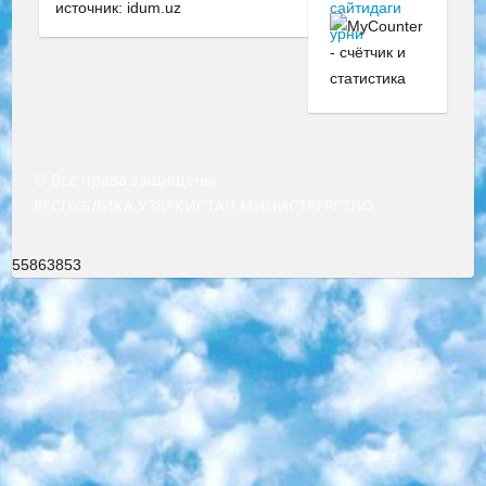
источник: idum.uz
© Все права защищены
РЕСПУБЛИКА УЗБЕКИСТАН МИНИСТРЕРСТВО ДОШКОЛЬНОГО И ШКОЛЬНОГО ОБРАЗОВАНИЯ КОМАНДА в общеобразовательных учреждениях в 2023-2024 учебном году организация и проведение итоговой государственной аттестации обучающихся о Министра дошкольного и школьного образования Республики Узбекистан от 4 марта 2008 года (постановлением Минюста от 20 марта 2008 года № 1778 государственной регистрации) «Итоговое состояние учащихся общего среднего образования на основании положения об утверждении положения об аттестации общего среднего образования выпускной экзамен студентов в образовательных учреждениях в 2023-2024 учебном году В целях организации и прохождения аттестации приказываю: 1. Следующее: перечень предметов, по которым будет проводиться итоговая государственная аттестация и экзамен формы перевода согласно приложению 1; сертификаты международного образца, оценивающие уровень владения иностранными языками перечень согласно приложению 2; 2. Педагогический при специализированных образовательных учреждениях. научно-практический центр квалификации и международной оценки (Д.Давидова) 2024 г. До 25 марта: задания по предметам, по которым будет проводиться итоговая аттестация разработка и утверждение технических условий; итоговая аттестация на основании разработанного предметного задания разработка вопросов по предметам (устно и письменно), экзамен передача; общеобразовательные средние школы и специальные учебные заведения учащиеся выпускных классов школ и интернатов в агентской системе подготовка базы данных экзаменационных материалов и критериев оценки; перевод базы экзаменационных материалов на все языки обучения подать в Республиканский образовательный центр для изготовления; варианты экзаменов на основе разработанных контрольных материалов пусть будут поставлены задачи формирования. 3. Республиканский образовательный центр (Ш.Худайкулов) до 5 апреля 2024 года. до: база данных предоставленных экзаменационных материалов на все языки обучения перевод и экспертиза; для слепых, слабовидящих, глухих, слабослышащих и умственно отсталых детей учащиеся выпускных классов специализированных школ и школ-интернатов база данных экзаменационных материалов на всех преподаваемых языках подготовка критериев оценки; специализированные школы для умственно отсталых детей и технологии для учащихся выпускных классов школ-интернатов разработка соответствующих рекомендаций и критериев проведения ЕГЭ по естествознанию давать задания. 4. Педагогический при специализированных образовательных учреждениях. Научно-практический центр навыков и международной оценки (Д.Давидова), Республика образовательный центр (Худайкулов Ш.) итоговый государственный аттестационный экзамен ориентирован на творческое и логическое мышление при подготовке базы материалов учитывать введение заданий. 5. Следует отметить, что: сертификат государственного образца о знании общеобразовательного предмета и как минимум национальный уровень B1 по предметам на иностранных языках, указанным в Приложении 2. или международно признанный сертификат эквивалентного уровня студенты, изучающие определенный предмет, освобождаются от экзамена; по соответствующим предметам запланирована итоговая государственная аттестация за день до дня, путем жеребьевки Рабочей группой (в письменной форме по предметам, проводимым в форме) из числа сформированных вариантов выбрано 2 варианта; 2 выбранных варианта экзамена анонсированы на официальном сайте министерства и все выпускники по всей стране на основе этих вариантов проводит итоговую государственную аттестацию. 6. Государственное образование учащихся средних общеобразовательных учреждений. знания в соответствии с квалификационными требованиями, которые необходимо приобрести на основании стандартов итоговый (выпускной) контроль для 9 и 11 классов в целях тестирования Экзамены (далее – экзамены) состоят из предметов, перечисленных в приложении 1. будет сделано. 7. Экзамены пройдут с 26 мая по 15 июня 2024 г. (кроме науки физического воспитания). 8. Физическая для учащихся 9 классов общесредних образовательных учреждений. Экзамены по предмету «Образование, квалификация медицина» 1-6 мая 2024 года. сотрудники перевести под присмотр (с отклонениями в физическом или умственном развитии) специализированная школа для детей, школы-интернаты и со сколиозом школы-интернаты санаторного типа для больных детей исключены). 9. Он был слепым, слабовидящим и имел нарушения опорно-двигательного аппарата. экзамены в специализированных школах и интернатах для детей должны проводиться исходя из требований, предъявляемых к общеобразовательным учреждениям (физкультура кроме науки). 10. Специализированная школа для глухих и слабослышащих детей. и экзамены в интернатах и быть реализован в виде письменного теста по математике. 11. Специальность для умственно отсталых детей. Для 9 класса Родной язык и литературное письмо Государственный язык (язык обучения – узбекский). для неклассов) написано Математическое письмо Письменная/устная история Узбекистана Физическое воспитание практично Итоговый контроль Для 11 класса Написание родного языка и литературы (эссе) Математическое письмо Узбекский язык (обучение на узбекском языке) не посещающее общее среднее образование для учреждений)/Образовательное учреждение выбор письменный и устный Иностранный язык письменный/устный Письменная/устная история Узбекистана *По выбору студента:  Химия  Физика  Основы государственного права  География 10 бесплатных образовательных ресурсов - Мы составили подборку онлайн-проектов с интерактивными упражнениями, видеолекциями и статьями. Они помогут вам обрести новые и освежить старые знания бесплатно. 1. «ИНТУИТ» Старейшая образовательная площадка Рунета. Здесь вы найдёте сотни текстовых и видеокурсов на десятки различных тем — от программирования до психологии. Многие курсы подготовлены российскими университетами и крупными международными компаниями вроде Intel и Microsoft. Самостоятельное обучение бесплатное, но желающие могут оплатить услуги персональных наставников. 2. «Смартия» знакомит с актуальными профессиями и подсказывает, как им обучаться. Выбрав заинтересовавшую вас специальность — SMM-специалист, фотограф, веб-дизайнер или другую, — увидите список необходимых для неё умений. Чтобы вы могли освоить их самостоятельно, для каждого умения площадка отображает подборку ссылок на учебные материалы. Хотя «Смартия» ориентируется на русскоязычную аудиторию, часть контента всё же доступна только на английском. 3. «Лекторий Физтеха» Проект Московского физико-технического института (Физтеха). С его помощью вы можете смотреть онлайн серии лекций, записанные на видео в этом вузе. В числе доступных предметов — физика, биология, химия, информационные технологии и другие. К некоторым лекциям администрация ресурса прилагает готовые конспекты, которые можно скачивать в PDF-формате. 4. ITMOcourses Онлайн-площадка Санкт-Петербургского национального исследовательского университета информационных технологий, механики и оптики (ИТМО). Ресурс предоставляет свободный доступ к курсам, разработанным в этом вузе. Каталог материалов разбит на четыре категории: «Оптические системы и технологии», «Приборостроение и робототехника», «Информационные технологии» и «Биотехнологии». Курсы состоят из видеолекций, интерактивных демонстраций и заданий. 5. «КиберЛенинка» Электронная научная библиотека открытого доступа. Каталог площадки регулярно обрастает текстами статей из различных научных изданий. Сгруппированные по журналам и рубрикам публикации можно читать онлайн или скачивать целиком в PDF-формате. Проект нацелен на популяризацию науки за счёт открытого доступа к качественной информации. 6. «ПостНаука» На этом ресурсе публикуют подборки видеолекций, составленные экспертами из разных отраслей и объединённые общими темами. Среди них, к примеру, есть серии «Биоинформатика и геномика», «Культура средневековой Скандинавии» и Cinema Studies о теории кино. Каждая подборка лекций — логически связанная история, рассказанная экспертом от первого лица. Кроме того, на сайте появляются научно-образовательные статьи и тесты на разные темы. 7. «Newочём» Команда проекта «Newочём» отбирает самые интересные тексты из англоязычных СМИ и переводит те из них, за которые голосуют участники сообщества «ВКонтакте». По большей части это научно-популярные статьи. Редакторы придумывают лишь заголовки, в остальном содержание переводов соответствует оригиналам. Полные тексты можно читать прямо в социальной сети. 8. InternetUrok Онлайн-база материалов по основным дисциплинам школьной программы. Информация на сайте структурирована по классам, предметам и темам (урокам). Каждый урок состоит из видеолекций и конспектов. Есть также интерактивные тренажёры и тесты для закрепления пройденного материала. Даже если вы давно окончили школу, возможность повторить программу старших классов всегда может пригодиться. 9. Edutainme Ещё один ресурс об образовании. В отличие от Newtonew, как мне кажется, Edutainme больше ориентируется на представителей индустрии: педагогов, предпринимателей, разработчиков образовательных проектов. Но и любой, кто просто стремится к саморазвитию, найдёт на сайте много полезного и интересного для себя. Например, информацию о новых курсах и образовательных сервисах. 10. Newtonew Онлайн-медиа об образовании и обучении в широком смысле. Авторы Newtonew пишут об инструментах, заведениях, тактиках и стратегиях, которые помогают учить других и получать новые знания самостоятельно. На этой площадке вы найдёте новости, обзоры, аналитические мате
55863853