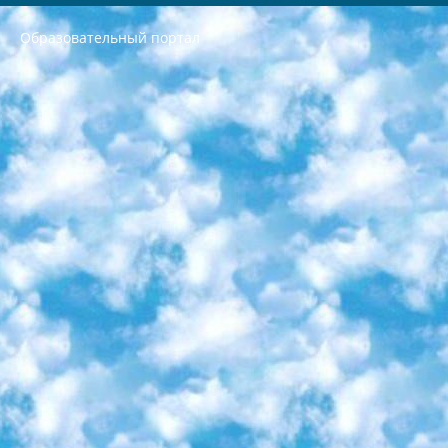
Образовательный портал
РЕСПУБЛИКА УЗБЕКИСТАН МИНИСТРЕРСТВО ДОШКОЛЬНОГО И ШКОЛЬНОГО ОБРАЗОВАНИЯ КОМАНДА в общеобразовательных учреждениях в 2023-2024 учебном году организация и проведение итоговой государственной аттестации обучающихся о Министра дошкольного и школьного образования Республики Узбекистан от 4 марта 2008 года (постановлением Минюста от 20 марта 2008 года № 1778 государственной регистрации) «Итоговое состояние учащихся общего среднего образования на основании положения об утверждении положения об аттестации общего среднего образования выпускной экзамен студентов в образовательных учреждениях в 2023-2024 учебном году В целях организации и прохождения аттестации приказываю: 1. Следующее: перечень предметов, по которым будет проводиться итоговая государственная аттестация и экзамен формы перевода согласно приложению 1; сертификаты международного образца, оценивающие уровень владения иностранными языками перечень согласно приложению 2; 2. Педагогический при специализированных образовательных учреждениях. научно-практический центр квалификации и международной оценки (Д.Давидова) 2024 г. До 25 марта: задания по предметам, по которым будет проводиться итоговая аттестация разработка и утверждение технических условий; итоговая аттестация на основании разработанного предметного задания разработка вопросов по предметам (устно и письменно), экзамен передача; общеобразовательные средние школы и специальные учебные заведения учащиеся выпускных классов школ и интернатов в агентской системе подготовка базы данных экзаменационных материалов и критериев оценки; перевод базы экзаменационных материалов на все языки обучения подать в Республиканский образовательный центр для изготовления; варианты экзаменов на основе разработанных контрольных материалов пусть будут поставлены задачи формирования. 3. Республиканский образовательный центр (Ш.Худайкулов) до 5 апреля 2024 года. до: база данных предоставленных экзаменационных материалов на все языки обучения перевод и экспертиза; для слепых, слабовидящих, глухих, слабослышащих и умственно отсталых детей учащиеся выпускных классов специализированных школ и школ-интернатов база данных экзаменационных материалов на всех преподаваемых языках подготовка критериев оценки; специализированные школы для умственно отсталых детей и технологии для учащихся выпускных классов школ-интернатов разработка соответствующих рекомендаций и критериев проведения ЕГЭ по естествознанию давать задания. 4. Педагогический при специализированных образовательных учреждениях. Научно-практический центр навыков и международной оценки (Д.Давидова), Республика образовательный центр (Худайкулов Ш.) итоговый государственный аттестационный экзамен ориентирован на творческое и логическое мышление при подготовке базы материалов учитывать введение заданий. 5. Следует отметить, что: сертификат государственного образца о знании общеобразовательного предмета и как минимум национальный уровень B1 по предметам на иностранных языках, указанным в Приложении 2. или международно признанный сертификат эквивалентного уровня студенты, изучающие определенный предмет, освобождаются от экзамена; по соответствующим предметам запланирована итоговая государственная аттестация за день до дня, путем жеребьевки Рабочей группой (в письменной форме по предметам, проводимым в форме) из числа сформированных вариантов выбрано 2 варианта; 2 выбранных варианта экзамена анонсированы на официальном сайте министерства и все выпускники по всей стране на основе этих вариантов проводит итоговую государственную аттестацию. 6. Государственное образование учащихся средних общеобразовательных учреждений. знания в соответствии с квалификационными требованиями, которые необходимо приобрести на основании стандартов итоговый (выпускной) контроль для 9 и 11 классов в целях тестирования Экзамены (далее – экзамены) состоят из предметов, перечисленных в приложении 1. будет сделано. 7. Экзамены пройдут с 26 мая по 15 июня 2024 г. (кроме науки физического воспитания). 8. Физическая для учащихся 9 классов общесредних образовательных учреждений. Экзамены по предмету «Образование, квалификация медицина» 1-6 мая 2024 года. сотрудники перевести под присмотр (с отклонениями в физическом или умственном развитии) специализированная школа для детей, школы-интернаты и со сколиозом школы-интернаты санаторного типа для больных детей исключены). 9. Он был слепым, слабовидящим и имел нарушения опорно-двигательного аппарата. экзамены в специализированных школах и интернатах для детей должны проводиться исходя из требований, предъявляемых к общеобразовательным учреждениям (физкультура кроме науки). 10. Специализированная школа для глухих и слабослышащих детей. и экзамены в интернатах и быть реализован в виде письменного теста по математике. 11. Специальность для умственно отсталых детей. Для 9 класса Родной язык и литературное письмо Государственный язык (язык обучения – узбекский). для неклассов) написано Математическое письмо Письменная/устная история Узбекистана Физическое воспитание практично Итоговый контроль Для 11 класса Написание родного языка и литературы (эссе) Математическое письмо Узбекский язык (обучение на узбекском языке) не посещающее общее среднее образование для учреждений)/Образовательное учреждение выбор письменный и устный Иностранный язык письменный/устный Письменная/устная история Узбекистана *По выбору студента:  Химия  Физика  Основы государственного права  География 10 бесплатных образовательных ресурсов - Мы составили подборку онлайн-проектов с интерактивными упражнениями, видеолекциями и статьями. Они помогут вам обрести новые и освежить старые знания бесплатно. 1. «ИНТУИТ» Старейшая образовательная площадка Рунета. Здесь вы найдёте сотни текстовых и видеокурсов на десятки различных тем — от программирования до психологии. Многие курсы подготовлены российскими университетами и крупными международными компаниями вроде Intel и Microsoft. Самостоятельное обучение бесплатное, но желающие могут оплатить услуги персональных наставников. 2. «Смартия» знакомит с актуальными профессиями и подсказывает, как им обучаться. Выбрав заинтересовавшую вас специальность — SMM-специалист, фотограф, веб-дизайнер или другую, — увидите список необходимых для неё умений. Чтобы вы могли освоить их самостоятельно, для каждого умения площадка отображает подборку ссылок на учебные материалы. Хотя «Смартия» ориентируется на русскоязычную аудиторию, часть контента всё же доступна только на английском. 3. «Лекторий Физтеха» Проект Московского физико-технического института (Физтеха). С его помощью вы можете смотреть онлайн серии лекций, записанные на видео в этом вузе. В числе доступных предметов — физика, биология, химия, информационные технологии и другие. К некоторым лекциям администрация ресурса прилагает готовые конспекты, которые можно скачивать в PDF-формате. 4. ITMOcourses Онлайн-площадка Санкт-Петербургского национального исследовательского университета информационных технологий, механики и оптики (ИТМО). Ресурс предоставляет свободный доступ к курсам, разработанным в этом вузе. Каталог материалов разбит на четыре категории: «Оптические системы и технологии», «Приборостроение и робототехника», «Информационные технологии» и «Биотехнологии». Курсы состоят из видеолекций, интерактивных демонстраций и заданий. 5. «КиберЛенинка» Электронная научная библиотека открытого доступа. Каталог площадки регулярно обрастает текстами статей из различных научных изданий. Сгруппированные по журналам и рубрикам публикации можно читать онлайн или скачивать целиком в PDF-формате. Проект нацелен на популяризацию науки за счёт открытого доступа к качественной информации. 6. «ПостНаука» На этом ресурсе публикуют подборки видеолекций, составленные экспертами из разных отраслей и объединённые общими темами. Среди них, к примеру, есть серии «Биоинформатика и геномика», «Культура средневековой Скандинавии» и Cinema Studies о теории кино. Каждая подборка лекций — логически связанная история, рассказанная экспертом от первого лица. Кроме того, на сайте появляются научно-образовательные статьи и тесты на разные темы. 7. «Newочём» Команда проекта «Newочём» отбирает самые интересные тексты из англоязычных СМИ и переводит те из них, за которые голосуют участники сообщества «ВКонтакте». По большей части это научно-популярные статьи. Редакторы придумывают лишь заголовки, в остальном содержание переводов соответствует оригиналам. Полные тексты можно читать прямо в социальной сети. 8. InternetUrok Онлайн-база материалов по основным дисциплинам школьной программы. Информация на сайте структурирована по классам, предметам и темам (урокам). Каждый урок состоит из видеолекций и конспектов. Есть также интерактивные тренажёры и тесты для закрепления пройденного материала. Даже если вы давно окончили школу, возможность повторить программу старших классов всегда может пригодиться. 9. Edutainme Ещё один ресурс об образовании. В отличие от Newtonew, как мне кажется, Edutainme больше ориентируется на представителей индустрии: педагогов, предпринимателей, разработчиков образовательных проектов. Но и любой, кто просто стремится к саморазвитию, найдёт на сайте много полезного и интересного для себя. Например, информацию о новых курсах и образовательных сервисах. 10. Newtonew Онлайн-медиа об образовании и обучении в широком смысле. Авторы Newtonew пишут об инструментах, заведениях, тактиках и стратегиях, которые помогают учить других и получать новые знания самостоятельно. На этой площадке вы найдёте новости, обзоры, аналитические мат