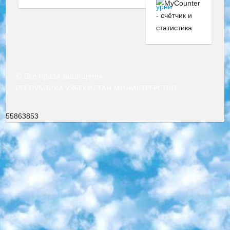
© Все права защищены
РЕСПУБЛИКА УЗБЕКИСТАН МИНИСТРЕРСТВО ДОШКОЛЬНОГО И ШКОЛЬНОГО ОБРАЗОВАНИЯ КОМАНДА в общеобразовательных учреждениях в 2023-2024 учебном году организация и проведение итоговой государственной аттестации обучающихся о Министра дошкольного и школьного образования Республики Узбекистан от 4 марта 2008 года (постановлением Минюста от 20 марта 2008 года № 1778 государственной регистрации) «Итоговое состояние учащихся общего среднего образования на основании положения об утверждении положения об аттестации общего среднего образования выпускной экзамен студентов в образовательных учреждениях в 2023-2024 учебном году В целях организации и прохождения аттестации приказываю: 1. Следующее: перечень предметов, по которым будет проводиться итоговая государственная аттестация и экзамен формы перевода согласно приложению 1; сертификаты международного образца, оценивающие уровень владения иностранными языками перечень согласно приложению 2; 2. Педагогический при специализированных образовательных учреждениях. научно-практический центр квалификации и международной оценки (Д.Давидова) 2024 г. До 25 марта: задания по предметам, по которым будет проводиться итоговая аттестация разработка и утверждение технических условий; итоговая аттестация на основании разработанного предметного задания разработка вопросов по предметам (устно и письменно), экзамен передача; общеобразовательные средние школы и специальные учебные заведения учащиеся выпускных классов школ и интернатов в агентской системе подготовка базы данных экзаменационных материалов и критериев оценки; перевод базы экзаменационных материалов на все языки обучения подать в Республиканский образовательный центр для изготовления; варианты экзаменов на основе разработанных контрольных материалов пусть будут поставлены задачи формирования. 3. Республиканский образовательный центр (Ш.Худайкулов) до 5 апреля 2024 года. до: база данных предоставленных экзаменационных материалов на все языки обучения перевод и экспертиза; для слепых, слабовидящих, глухих, слабослышащих и умственно отсталых детей учащиеся выпускных классов специализированных школ и школ-интернатов база данных экзаменационных материалов на всех преподаваемых языках подготовка критериев оценки; специализированные школы для умственно отсталых детей и технологии для учащихся выпускных классов школ-интернатов разработка соответствующих рекомендаций и критериев проведения ЕГЭ по естествознанию давать задания. 4. Педагогический при специализированных образовательных учреждениях. Научно-практический центр навыков и международной оценки (Д.Давидова), Республика образовательный центр (Худайкулов Ш.) итоговый государственный аттестационный экзамен ориентирован на творческое и логическое мышление при подготовке базы материалов учитывать введение заданий. 5. Следует отметить, что: сертификат государственного образца о знании общеобразовательного предмета и как минимум национальный уровень B1 по предметам на иностранных языках, указанным в Приложении 2. или международно признанный сертификат эквивалентного уровня студенты, изучающие определенный предмет, освобождаются от экзамена; по соответствующим предметам запланирована итоговая государственная аттестация за день до дня, путем жеребьевки Рабочей группой (в письменной форме по предметам, проводимым в форме) из числа сформированных вариантов выбрано 2 варианта; 2 выбранных варианта экзамена анонсированы на официальном сайте министерства и все выпускники по всей стране на основе этих вариантов проводит итоговую государственную аттестацию. 6. Государственное образование учащихся средних общеобразовательных учреждений. знания в соответствии с квалификационными требованиями, которые необходимо приобрести на основании стандартов итоговый (выпускной) контроль для 9 и 11 классов в целях тестирования Экзамены (далее – экзамены) состоят из предметов, перечисленных в приложении 1. будет сделано. 7. Экзамены пройдут с 26 мая по 15 июня 2024 г. (кроме науки физического воспитания). 8. Физическая для учащихся 9 классов общесредних образовательных учреждений. Экзамены по предмету «Образование, квалификация медицина» 1-6 мая 2024 года. сотрудники перевести под присмотр (с отклонениями в физическом или умственном развитии) специализированная школа для детей, школы-интернаты и со сколиозом школы-интернаты санаторного типа для больных детей исключены). 9. Он был слепым, слабовидящим и имел нарушения опорно-двигательного аппарата. экзамены в специализированных школах и интернатах для детей должны проводиться исходя из требований, предъявляемых к общеобразовательным учреждениям (физкультура кроме науки). 10. Специализированная школа для глухих и слабослышащих детей. и экзамены в интернатах и быть реализован в виде письменного теста по математике. 11. Специальность для умственно отсталых детей. Для 9 класса Родной язык и литературное письмо Государственный язык (язык обучения – узбекский). для неклассов) написано Математическое письмо Письменная/устная история Узбекистана Физическое воспитание практично Итоговый контроль Для 11 класса Написание родного языка и литературы (эссе) Математическое письмо Узбекский язык (обучение на узбекском языке) не посещающее общее среднее образование для учреждений)/Образовательное учреждение выбор письменный и устный Иностранный язык письменный/устный Письменная/устная история Узбекистана *По выбору студента:  Химия  Физика  Основы государственного права  География 10 бесплатных образовательных ресурсов - Мы составили подборку онлайн-проектов с интерактивными упражнениями, видеолекциями и статьями. Они помогут вам обрести новые и освежить старые знания бесплатно. 1. «ИНТУИТ» Старейшая образовательная площадка Рунета. Здесь вы найдёте сотни текстовых и видеокурсов на десятки различных тем — от программирования до психологии. Многие курсы подготовлены российскими университетами и крупными международными компаниями вроде Intel и Microsoft. Самостоятельное обучение бесплатное, но желающие могут оплатить услуги персональных наставников. 2. «Смартия» знакомит с актуальными профессиями и подсказывает, как им обучаться. Выбрав заинтересовавшую вас специальность — SMM-специалист, фотограф, веб-дизайнер или другую, — увидите список необходимых для неё умений. Чтобы вы могли освоить их самостоятельно, для каждого умения площадка отображает подборку ссылок на учебные материалы. Хотя «Смартия» ориентируется на русскоязычную аудиторию, часть контента всё же доступна только на английском. 3. «Лекторий Физтеха» Проект Московского физико-технического института (Физтеха). С его помощью вы можете смотреть онлайн серии лекций, записанные на видео в этом вузе. В числе доступных предметов — физика, биология, химия, информационные технологии и другие. К некоторым лекциям администрация ресурса прилагает готовые конспекты, которые можно скачивать в PDF-формате. 4. ITMOcourses Онлайн-площадка Санкт-Петербургского национального исследовательского университета информационных технологий, механики и оптики (ИТМО). Ресурс предоставляет свободный доступ к курсам, разработанным в этом вузе. Каталог материалов разбит на четыре категории: «Оптические системы и технологии», «Приборостроение и робототехника», «Информационные технологии» и «Биотехнологии». Курсы состоят из видеолекций, интерактивных демонстраций и заданий. 5. «КиберЛенинка» Электронная научная библиотека открытого доступа. Каталог площадки регулярно обрастает текстами статей из различных научных изданий. Сгруппированные по журналам и рубрикам публикации можно читать онлайн или скачивать целиком в PDF-формате. Проект нацелен на популяризацию науки за счёт открытого доступа к качественной информации. 6. «ПостНаука» На этом ресурсе публикуют подборки видеолекций, составленные экспертами из разных отраслей и объединённые общими темами. Среди них, к примеру, есть серии «Биоинформатика и геномика», «Культура средневековой Скандинавии» и Cinema Studies о теории кино. Каждая подборка лекций — логически связанная история, рассказанная экспертом от первого лица. Кроме того, на сайте появляются научно-образовательные статьи и тесты на разные темы. 7. «Newочём» Команда проекта «Newочём» отбирает самые интересные тексты из англоязычных СМИ и переводит те из них, за которые голосуют участники сообщества «ВКонтакте». По большей части это научно-популярные статьи. Редакторы придумывают лишь заголовки, в остальном содержание переводов соответствует оригиналам. Полные тексты можно читать прямо в социальной сети. 8. InternetUrok Онлайн-база материалов по основным дисциплинам школьной программы. Информация на сайте структурирована по классам, предметам и темам (урокам). Каждый урок состоит из видеолекций и конспектов. Есть также интерактивные тренажёры и тесты для закрепления пройденного материала. Даже если вы давно окончили школу, возможность повторить программу старших классов всегда может пригодиться. 9. Edutainme Ещё один ресурс об образовании. В отличие от Newtonew, как мне кажется, Edutainme больше ориентируется на представителей индустрии: педагогов, предпринимателей, разработчиков образовательных проектов. Но и любой, кто просто стремится к саморазвитию, найдёт на сайте много полезного и интересного для себя. Например, информацию о новых курсах и образовательных сервисах. 10. Newtonew Онлайн-медиа об образовании и обучении в широком смысле. Авторы Newtonew пишут об инструментах, заведениях, тактиках и стратегиях, которые помогают учить других и получать новые знания самостоятельно. На этой площадке вы найдёте новости, обзоры, аналитические мате
55863853