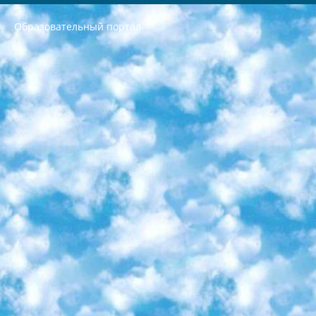
Образовательный портал
РЕСПУБЛИКА УЗБЕКИСТАН МИНИСТРЕРСТВО ДОШКОЛЬНОГО И ШКОЛЬНОГО ОБРАЗОВАНИЯ КОМАНДА в общеобразовательных учреждениях в 2023-2024 учебном году организация и проведение итоговой государственной аттестации обучающихся о Министра дошкольного и школьного образования Республики Узбекистан от 4 марта 2008 года (постановлением Минюста от 20 марта 2008 года № 1778 государственной регистрации) «Итоговое состояние учащихся общего среднего образования на основании положения об утверждении положения об аттестации общего среднего образования выпускной экзамен студентов в образовательных учреждениях в 2023-2024 учебном году В целях организации и прохождения аттестации приказываю: 1. Следующее: перечень предметов, по которым будет проводиться итоговая государственная аттестация и экзамен формы перевода согласно приложению 1; сертификаты международного образца, оценивающие уровень владения иностранными языками перечень согласно приложению 2; 2. Педагогический при специализированных образовательных учреждениях. научно-практический центр квалификации и международной оценки (Д.Давидова) 2024 г. До 25 марта: задания по предметам, по которым будет проводиться итоговая аттестация разработка и утверждение технических условий; итоговая аттестация на основании разработанного предметного задания разработка вопросов по предметам (устно и письменно), экзамен передача; общеобразовательные средние школы и специальные учебные заведения учащиеся выпускных классов школ и интернатов в агентской системе подготовка базы данных экзаменационных материалов и критериев оценки; перевод базы экзаменационных материалов на все языки обучения подать в Республиканский образовательный центр для изготовления; варианты экзаменов на основе разработанных контрольных материалов пусть будут поставлены задачи формирования. 3. Республиканский образовательный центр (Ш.Худайкулов) до 5 апреля 2024 года. до: база данных предоставленных экзаменационных материалов на все языки обучения перевод и экспертиза; для слепых, слабовидящих, глухих, слабослышащих и умственно отсталых детей учащиеся выпускных классов специализированных школ и школ-интернатов база данных экзаменационных материалов на всех преподаваемых языках подготовка критериев оценки; специализированные школы для умственно отсталых детей и технологии для учащихся выпускных классов школ-интернатов разработка соответствующих рекомендаций и критериев проведения ЕГЭ по естествознанию давать задания. 4. Педагогический при специализированных образовательных учреждениях. Научно-практический центр навыков и международной оценки (Д.Давидова), Республика образовательный центр (Худайкулов Ш.) итоговый государственный аттестационный экзамен ориентирован на творческое и логическое мышление при подготовке базы материалов учитывать введение заданий. 5. Следует отметить, что: сертификат государственного образца о знании общеобразовательного предмета и как минимум национальный уровень B1 по предметам на иностранных языках, указанным в Приложении 2. или международно признанный сертификат эквивалентного уровня студенты, изучающие определенный предмет, освобождаются от экзамена; по соответствующим предметам запланирована итоговая государственная аттестация за день до дня, путем жеребьевки Рабочей группой (в письменной форме по предметам, проводимым в форме) из числа сформированных вариантов выбрано 2 варианта; 2 выбранных варианта экзамена анонсированы на официальном сайте министерства и все выпускники по всей стране на основе этих вариантов проводит итоговую государственную аттестацию. 6. Государственное образование учащихся средних общеобразовательных учреждений. знания в соответствии с квалификационными требованиями, которые необходимо приобрести на основании стандартов итоговый (выпускной) контроль для 9 и 11 классов в целях тестирования Экзамены (далее – экзамены) состоят из предметов, перечисленных в приложении 1. будет сделано. 7. Экзамены пройдут с 26 мая по 15 июня 2024 г. (кроме науки физического воспитания). 8. Физическая для учащихся 9 классов общесредних образовательных учреждений. Экзамены по предмету «Образование, квалификация медицина» 1-6 мая 2024 года. сотрудники перевести под присмотр (с отклонениями в физическом или умственном развитии) специализированная школа для детей, школы-интернаты и со сколиозом школы-интернаты санаторного типа для больных детей исключены). 9. Он был слепым, слабовидящим и имел нарушения опорно-двигательного аппарата. экзамены в специализированных школах и интернатах для детей должны проводиться исходя из требований, предъявляемых к общеобразовательным учреждениям (физкультура кроме науки). 10. Специализированная школа для глухих и слабослышащих детей. и экзамены в интернатах и быть реализован в виде письменного теста по математике. 11. Специальность для умственно отсталых детей. Для 9 класса Родной язык и литературное письмо Государственный язык (язык обучения – узбекский). для неклассов) написано Математическое письмо Письменная/устная история Узбекистана Физическое воспитание практично Итоговый контроль Для 11 класса Написание родного языка и литературы (эссе) Математическое письмо Узбекский язык (обучение на узбекском языке) не посещающее общее среднее образование для учреждений)/Образовательное учреждение выбор письменный и устный Иностранный язык письменный/устный Письменная/устная история Узбекистана *По выбору студента:  Химия  Физика  Основы государственного права  География 10 бесплатных образовательных ресурсов - Мы составили подборку онлайн-проектов с интерактивными упражнениями, видеолекциями и статьями. Они помогут вам обрести новые и освежить старые знания бесплатно. 1. «ИНТУИТ» Старейшая образовательная площадка Рунета. Здесь вы найдёте сотни текстовых и видеокурсов на десятки различных тем — от программирования до психологии. Многие курсы подготовлены российскими университетами и крупными международными компаниями вроде Intel и Microsoft. Самостоятельное обучение бесплатное, но желающие могут оплатить услуги персональных наставников. 2. «Смартия» знакомит с актуальными профессиями и подсказывает, как им обучаться. Выбрав заинтересовавшую вас специальность — SMM-специалист, фотограф, веб-дизайнер или другую, — увидите список необходимых для неё умений. Чтобы вы могли освоить их самостоятельно, для каждого умения площадка отображает подборку ссылок на учебные материалы. Хотя «Смартия» ориентируется на русскоязычную аудиторию, часть контента всё же доступна только на английском. 3. «Лекторий Физтеха» Проект Московского физико-технического института (Физтеха). С его помощью вы можете смотреть онлайн серии лекций, записанные на видео в этом вузе. В числе доступных предметов — физика, биология, химия, информационные технологии и другие. К некоторым лекциям администрация ресурса прилагает готовые конспекты, которые можно скачивать в PDF-формате. 4. ITMOcourses Онлайн-площадка Санкт-Петербургского национального исследовательского университета информационных технологий, механики и оптики (ИТМО). Ресурс предоставляет свободный доступ к курсам, разработанным в этом вузе. Каталог материалов разбит на четыре категории: «Оптические системы и технологии», «Приборостроение и робототехника», «Информационные технологии» и «Биотехнологии». Курсы состоят из видеолекций, интерактивных демонстраций и заданий. 5. «КиберЛенинка» Электронная научная библиотека открытого доступа. Каталог площадки регулярно обрастает текстами статей из различных научных изданий. Сгруппированные по журналам и рубрикам публикации можно читать онлайн или скачивать целиком в PDF-формате. Проект нацелен на популяризацию науки за счёт открытого доступа к качественной информации. 6. «ПостНаука» На этом ресурсе публикуют подборки видеолекций, составленные экспертами из разных отраслей и объединённые общими темами. Среди них, к примеру, есть серии «Биоинформатика и геномика», «Культура средневековой Скандинавии» и Cinema Studies о теории кино. Каждая подборка лекций — логически связанная история, рассказанная экспертом от первого лица. Кроме того, на сайте появляются научно-образовательные статьи и тесты на разные темы. 7. «Newочём» Команда проекта «Newочём» отбирает самые интересные тексты из англоязычных СМИ и переводит те из них, за которые голосуют участники сообщества «ВКонтакте». По большей части это научно-популярные статьи. Редакторы придумывают лишь заголовки, в остальном содержание переводов соответствует оригиналам. Полные тексты можно читать прямо в социальной сети. 8. InternetUrok Онлайн-база материалов по основным дисциплинам школьной программы. Информация на сайте структурирована по классам, предметам и темам (урокам). Каждый урок состоит из видеолекций и конспектов. Есть также интерактивные тренажёры и тесты для закрепления пройденного материала. Даже если вы давно окончили школу, возможность повторить программу старших классов всегда может пригодиться. 9. Edutainme Ещё один ресурс об образовании. В отличие от Newtonew, как мне кажется, Edutainme больше ориентируется на представителей индустрии: педагогов, предпринимателей, разработчиков образовательных проектов. Но и любой, кто просто стремится к саморазвитию, найдёт на сайте много полезного и интересного для себя. Например, информацию о новых курсах и образовательных сервисах. 10. Newtonew Онлайн-медиа об образовании и обучении в широком смысле. Авторы Newtonew пишут об инструментах, заведениях, тактиках и стратегиях, которые помогают учить других и получать новые знания самостоятельно. На этой площадке вы найдёте новости, обзоры, аналитические мат