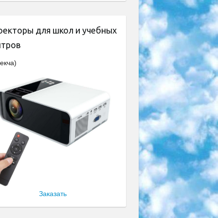
оекторы для школ и учебных
нтров
екча)
Заказать