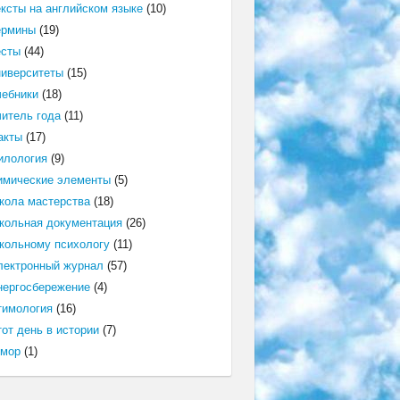
ексты на английском языке
(10)
ермины
(19)
есты
(44)
ниверситеты
(15)
чебники
(18)
читель года
(11)
акты
(17)
илология
(9)
имические элементы
(5)
кола мастерства
(18)
кольная документация
(26)
кольному психологу
(11)
лектронный журнал
(57)
нергосбережение
(4)
тимология
(16)
от день в истории
(7)
мор
(1)