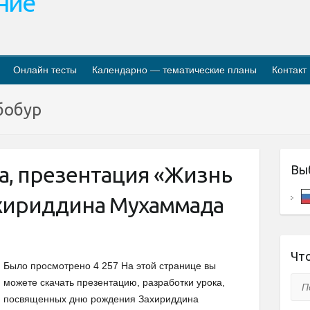
ание
Онлайн тесты
Календарно — тематические планы
Контакт
бобур
а, презентация «Жизнь
Вы
ахириддина Мухаммада
Что
Было просмотрено 4 257 На этой странице вы
Пои
можете скачать презентацию, разработки урока,
посвященных дню рождения Захириддина