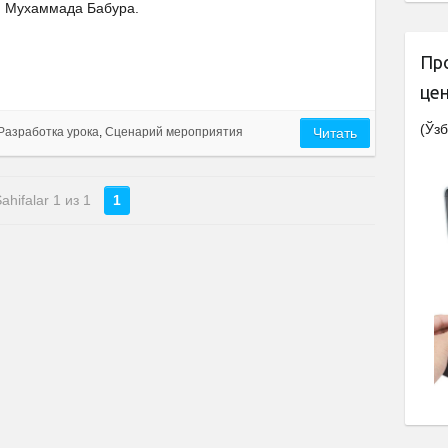
Мухаммада Бабура.
Пр
це
(Ўзб
Разработка урока
,
Сценарий мероприятия
Читать
ahifalar 1 из 1
1