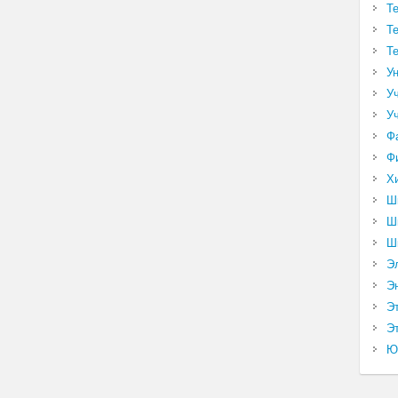
Т
Т
Т
У
У
У
Ф
Ф
Х
Ш
Ш
Ш
Э
Э
Э
Эт
Ю