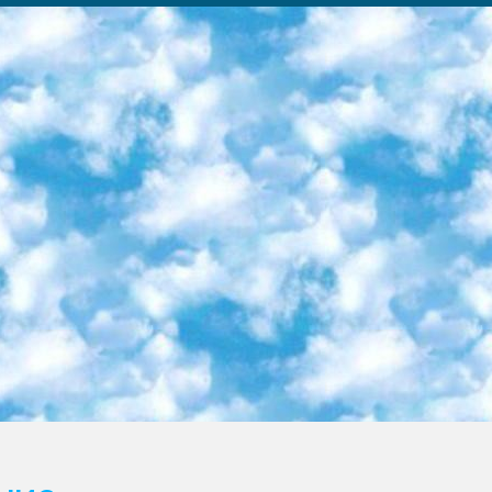
ка образовательный центр (Худайкулов Ш.) итоговый государственный аттестационный экзамен ориентирован на творческое и логическое мышление при подготовке базы материалов учитывать введение заданий. 5. Следует отметить, что: сертификат государственного образца о знании общеобразовательного предмета и как минимум национальный уровень B1 по предметам на иностранных языках, указанным в Приложении 2. или международно признанный сертификат эквивалентного уровня студенты, изучающие определенный предмет, освобождаются от экзамена; по соответствующим предметам запланирована итоговая государственная аттестация за день до дня, путем жеребьевки Рабочей группой (в письменной форме по предметам, проводимым в форме) из числа сформированных вариантов выбрано 2 варианта; 2 выбранных варианта экзамена анонсированы на официальном сайте министерства и все выпускники по всей стране на основе этих вариантов проводит итоговую государственную аттестацию. 6. Государственное образование учащихся средних общеобразовательных учреждений. знания в соответствии с квалификационными требованиями, которые необходимо приобрести на основании стандартов итоговый (выпускной) контроль для 9 и 11 классов в целях тестирования Экзамены (далее – экзамены) состоят из предметов, перечисленных в приложении 1. будет сделано. 7. Экзамены пройдут с 26 мая по 15 июня 2024 г. (кроме науки физического воспитания). 8. Физическая для учащихся 9 классов общесредних образовательных учреждений. Экзамены по предмету «Образование, квалификация медицина» 1-6 мая 2024 года. сотрудники перевести под присмотр (с отклонениями в физическом или умственном развитии) специализированная школа для детей, школы-интернаты и со сколиозом школы-интернаты санаторного типа для больных детей исключены). 9. Он был слепым, слабовидящим и имел нарушения опорно-двигательного аппарата. экзамены в специализированных школах и интернатах для детей должны проводиться исходя из требований, предъявляемых к общеобразовательным учреждениям (физкультура кроме науки). 10. Специализированная школа для глухих и слабослышащих детей. и экзамены в интернатах и быть реализован в виде письменного теста по математике. 11. Специальность для умственно отсталых детей. Для 9 класса Родной язык и литературное письмо Государственный язык (язык обучения – узбекский). для неклассов) написано Математическое письмо Письменная/устная история Узбекистана Физическое воспитание практично Итоговый контроль Для 11 класса Написание родного языка и литературы (эссе) Математическое письмо Узбекский язык (обучение на узбекском языке) не посещающее общее среднее образование для учреждений)/Образовательное учреждение выбор письменный и устный Иностранный язык письменный/устный Письменная/устная история Узбекистана *По выбору студента:  Химия  Физика  Основы государственного права  География 10 бесплатных образовательных ресурсов - Мы составили подборку онлайн-проектов с интерактивными упражнениями, видеолекциями и статьями. Они помогут вам обрести новые и освежить старые знания бесплатно. 1. «ИНТУИТ» Старейшая образовательная площадка Рунета. Здесь вы найдёте сотни текстовых и видеокурсов на десятки различных тем — от программирования до психологии. Многие курсы подготовлены российскими университетами и крупными международными компаниями вроде Intel и Microsoft. Самостоятельное обучение бесплатное, но желающие могут оплатить услуги персональных наставников. 2. «Смартия» знакомит с актуальными профессиями и подсказывает, как им обучаться. Выбрав заинтересовавшую вас специальность — SMM-специалист, фотограф, веб-дизайнер или другую, — увидите список необходимых для неё умений. Чтобы вы могли освоить их самостоятельно, для каждого умения площадка отображает подборку ссылок на учебные материалы. Хотя «Смартия» ориентируется на русскоязычную аудиторию, часть контента всё же доступна только на английском. 3. «Лекторий Физтеха» Проект Московского физико-технического института (Физтеха). С его помощью вы можете смотреть онлайн серии лекций, записанные на видео в этом вузе. В числе доступных предметов — физика, биология, химия, информационные технологии и другие. К некоторым лекциям администрация ресурса прилагает готовые конспекты, которые можно скачивать в PDF-формате. 4. ITMOcourses Онлайн-площадка Санкт-Петербургского национального исследовательского университета информационных технологий, механики и оптики (ИТМО). Ресурс предоставляет свободный доступ к курсам, разработанным в этом вузе. Каталог материалов разбит на четыре категории: «Оптические системы и технологии», «Приборостроение и робототехника», «Информационные технологии» и «Биотехнологии». Курсы состоят из видеолекций, интерактивных демонстраций и заданий. 5. «КиберЛенинка» Электронная научная библиот