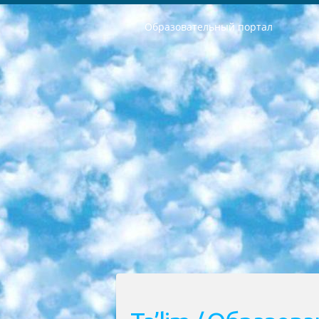
Образовательный портал
РЕСПУБЛИКА УЗБЕКИСТАН МИНИСТРЕРСТВО ДОШКОЛЬНОГО И ШКОЛЬНОГО ОБРАЗОВАНИЯ КОМАНДА в общеобразовательных учреждениях в 2023-2024 учебном году организация и проведение итоговой государственной аттестации обучающихся о Министра дошкольного и школьного образования Республики Узбекистан от 4 марта 2008 года (постановлением Минюста от 20 марта 2008 года № 1778 государственной регистрации) «Итоговое состояние учащихся общего среднего образования на основании положения об утверждении положения об аттестации общего среднего образования выпускной экзамен студентов в образовательных учреждениях в 2023-2024 учебном году В целях организации и прохождения аттестации приказываю: 1. Следующее: перечень предметов, по которым будет проводиться итоговая государственная аттестация и экзамен формы перевода согласно приложению 1; сертификаты международного образца, оценивающие уровень владения иностранными языками перечень согласно приложению 2; 2. Педагогический при специализированных образовательных учреждениях. научно-практический центр квалификации и международной оценки (Д.Давидова) 2024 г. До 25 марта: задания по предметам, по которым будет проводиться итоговая аттестация разработка и утверждение технических условий; итоговая аттестация на основании разработанного предметного задания разработка вопросов по предметам (устно и письменно), экзамен передача; общеобразовательные средние школы и специальные учебные заведения учащиеся выпускных классов школ и интернатов в агентской системе подготовка базы данных экзаменационных материалов и критериев оценки; перевод базы экзаменационных материалов на все языки обучения подать в Республиканский образовательный центр для изготовления; варианты экзаменов на основе разработанных контрольных материалов пусть будут поставлены задачи формирования. 3. Республиканский образовательный центр (Ш.Худайкулов) до 5 апреля 2024 года. до: база данных предоставленных экзаменационных материалов на все языки обучения перевод и экспертиза; для слепых, слабовидящих, глухих, слабослышащих и умственно отсталых детей учащиеся выпускных классов специализированных школ и школ-интернатов база данных экзаменационных материалов на всех преподаваемых языках подготовка критериев оценки; специализированные школы для умственно отсталых детей и технологии для учащихся выпускных классов школ-интернатов разработка соответствующих рекомендаций и критериев проведения ЕГЭ по естествознанию давать задания. 4. Педагогический при специализированных образовательных учреждениях. Научно-практический центр навыков и международной оценки (Д.Давидова), Республи