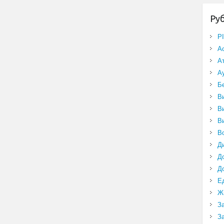
Ру
P
А
А
А
Б
В
В
В
В
Д
Д
Д
Е
Ж
З
З