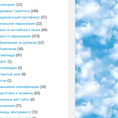
ониторинг
(12)
адбавка / зарплата
(146)
ациональный сертификат
(37)
ачальное образование
(22)
овости английского языка
(44)
овости образования
(373)
бразование за рубежом
(12)
бъявление
(16)
лимпиада
(87)
прос
(1)
рганизация
(3)
ткрытый урок
(9)
есни
(1)
овышение квалификации
(19)
одготовка к экзамену
(63)
олезные веб сайты
(6)
оложение
(37)
омощь абитуриенту
(72)