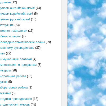
доровье
(12)
зучаем английский язык!
(44)
зучаем корейский язык!
(5)
зучаем русский язык!
(16)
нструкция
(23)
нтернет технологии
(13)
абинеты школы
(4)
алендарно-тематические планы
(29)
лассному руководителю
(37)
ниги
(22)
оммунальные платежи
(4)
омпетенция по предметам
(6)
онкурсы
(28)
онтрольная работа
(13)
ружок
(5)
абораторная работа
(1)
есячник
(6)
етодика преподавания
(12)
етодическая помощь
(45)