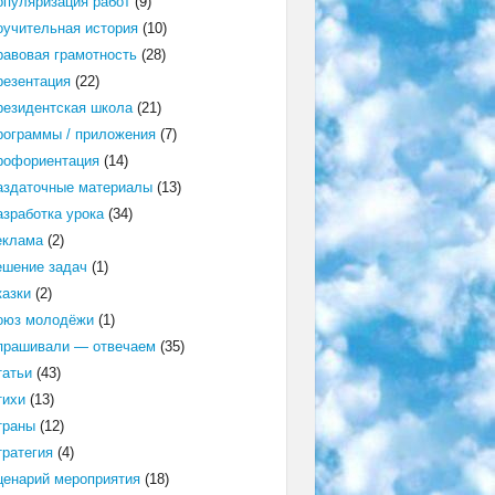
опуляризация работ
(9)
оучительная история
(10)
равовая грамотность
(28)
резентация
(22)
резидентская школа
(21)
рограммы / приложения
(7)
рофориентация
(14)
аздаточные материалы
(13)
азработка урока
(34)
еклама
(2)
ешение задач
(1)
казки
(2)
оюз молодёжи
(1)
прашивали — отвечаем
(35)
татьи
(43)
тихи
(13)
траны
(12)
тратегия
(4)
ценарий мероприятия
(18)