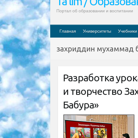
Ta’lim / Образов
Портал об образовании и воспитании
Главная
Университеты
Учебники
захриддин мухаммад 
Разработка урок
и творчество З
Бабура»