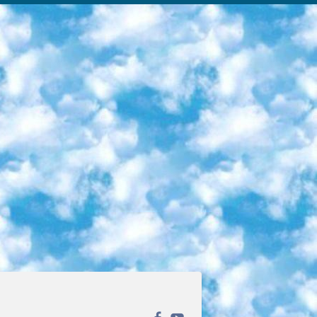
ека открытого доступа. Каталог площадки регулярно обрастает текстами статей из различных научных изданий. Сгруппированные по журналам и рубрикам публикации можно читать онлайн или скачивать целиком в PDF-формате. Проект нацелен на популяризацию науки за счёт открытого доступа к качественной информации. 6. «ПостНаука» На этом ресурсе публикуют подборки видеолекций, составленные экспертами из разных отраслей и объединённые общими темами. Среди них, к примеру, есть серии «Биоинформатика и геномика», «Культура средневековой Скандинавии» и Cinema Studies о теории кино. Каждая подборка лекций — логически связанная история, рассказанная экспертом от первого лица. Кроме того, на сайте появляются научно-образовательные статьи и тесты на разные темы. 7. «Newочём» Команда проекта «Newочём» отбирает самые интересные тексты из англоязычных СМИ и переводит те из них, за которые голосуют участники сообщества «ВКонтакте». По большей части это научно-популярные статьи. Редакторы придумывают лишь заголовки, в остальном содержание переводов соответствует оригиналам. Полные тексты можно читать прямо в социальной сети. 8. InternetUrok Онлайн-база материалов по основным дисциплинам школьной программы. Информация на сайте структурирована по классам, предметам и темам (урокам). Каждый урок состоит из видеолекций и конспектов. Есть также интерактивные тренажёры и тесты для закрепления пройденного материала. Даже если вы давно окончили школу, возможность повторить программу старших классов всегда может пригодиться. 9. Edutainme Ещё один ресурс об образовании. В отличие от Newtonew, как мне кажется, Edutainme больше ориентируется на представителей индустрии: педагогов, предпринимателей, разработчиков образовательных проектов. Но и любой, кто просто стремится к саморазвитию, найдёт на сайте много полезного и интересного для себя. Например, информацию о новых курсах и образовательных сервисах. 10. Newtonew Онлайн-медиа об образовании и обучении в широком смысле. Авторы Newtonew пишут об инструментах, заведениях, тактиках и стратегиях, которые помогают учить других и получать новые знания самостоятельно. На этой площадке вы найдёте новости, обзоры, аналитические мат