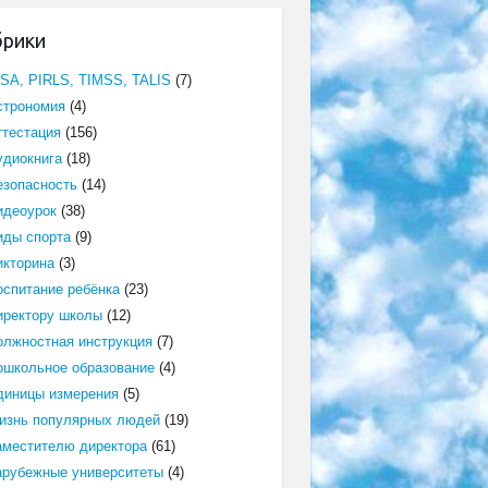
брики
ISA, PIRLS, TIMSS, TALIS
(7)
строномия
(4)
ттестация
(156)
удиокнига
(18)
езопасность
(14)
идеоурок
(38)
иды спорта
(9)
икторина
(3)
оспитание ребёнка
(23)
иректору школы
(12)
олжностная инструкция
(7)
ошкольное образование
(4)
диницы измерения
(5)
изнь популярных людей
(19)
аместителю директора
(61)
арубежные университеты
(4)