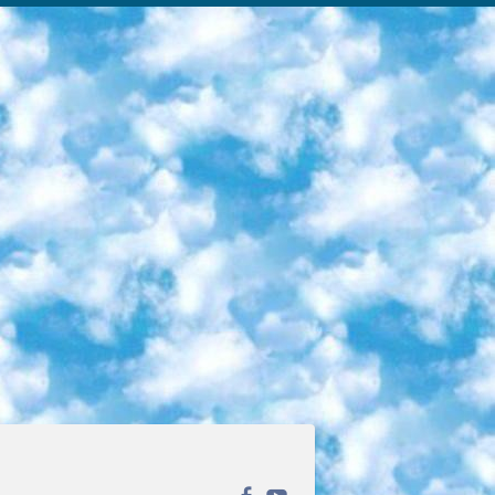
ека открытого доступа. Каталог площадки регулярно обрастает текстами статей из различных научных изданий. Сгруппированные по журналам и рубрикам публикации можно читать онлайн или скачивать целиком в PDF-формате. Проект нацелен на популяризацию науки за счёт открытого доступа к качественной информации. 6. «ПостНаука» На этом ресурсе публикуют подборки видеолекций, составленные экспертами из разных отраслей и объединённые общими темами. Среди них, к примеру, есть серии «Биоинформатика и геномика», «Культура средневековой Скандинавии» и Cinema Studies о теории кино. Каждая подборка лекций — логически связанная история, рассказанная экспертом от первого лица. Кроме того, на сайте появляются научно-образовательные статьи и тесты на разные темы. 7. «Newочём» Команда проекта «Newочём» отбирает самые интересные тексты из англоязычных СМИ и переводит те из них, за которые голосуют участники сообщества «ВКонтакте». По большей части это научно-популярные статьи. Редакторы придумывают лишь заголовки, в остальном содержание переводов соответствует оригиналам. Полные тексты можно читать прямо в социальной сети. 8. InternetUrok Онлайн-база материалов по основным дисциплинам школьной программы. Информация на сайте структурирована по классам, предметам и темам (урокам). Каждый урок состоит из видеолекций и конспектов. Есть также интерактивные тренажёры и тесты для закрепления пройденного материала. Даже если вы давно окончили школу, возможность повторить программу старших классов всегда может пригодиться. 9. Edutainme Ещё один ресурс об образовании. В отличие от Newtonew, как мне кажется, Edutainme больше ориентируется на представителей индустрии: педагогов, предпринимателей, разработчиков образовательных проектов. Но и любой, кто просто стремится к саморазвитию, найдёт на сайте много полезного и интересного для себя. Например, информацию о новых курсах и образовательных сервисах. 10. Newtonew Онлайн-медиа об образовании и обучении в широком смысле. Авторы Newtonew пишут об инструментах, заведениях, тактиках и стратегиях, которые помогают учить других и получать новые знания самостоятельно. На этой площадке вы найдёте новости, обзоры, аналитические мат