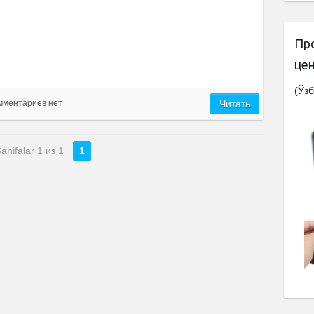
Пр
це
(Ўзб
мментариев нет
Читать
ahifalar 1 из 1
1