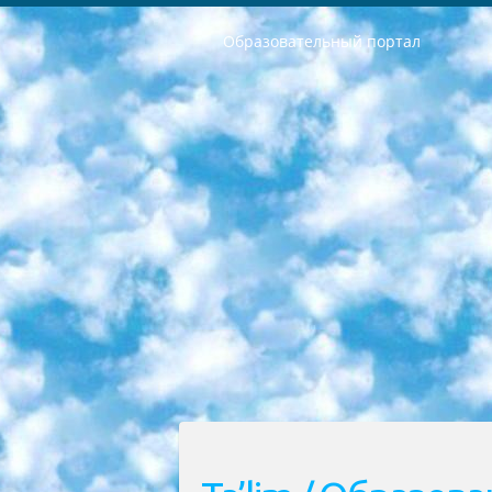
Образовательный портал
РЕСПУБЛИКА УЗБЕКИСТАН МИНИСТРЕРСТВО ДОШКОЛЬНОГО И ШКОЛЬНОГО ОБРАЗОВАНИЯ КОМАНДА в общеобразовательных учреждениях в 2023-2024 учебном году организация и проведение итоговой государственной аттестации обучающихся о Министра дошкольного и школьного образования Республики Узбекистан от 4 марта 2008 года (постановлением Минюста от 20 марта 2008 года № 1778 государственной регистрации) «Итоговое состояние учащихся общего среднего образования на основании положения об утверждении положения об аттестации общего среднего образования выпускной экзамен студентов в образовательных учреждениях в 2023-2024 учебном году В целях организации и прохождения аттестации приказываю: 1. Следующее: перечень предметов, по которым будет проводиться итоговая государственная аттестация и экзамен формы перевода согласно приложению 1; сертификаты международного образца, оценивающие уровень владения иностранными языками перечень согласно приложению 2; 2. Педагогический при специализированных образовательных учреждениях. научно-практический центр квалификации и международной оценки (Д.Давидова) 2024 г. До 25 марта: задания по предметам, по которым будет проводиться итоговая аттестация разработка и утверждение технических условий; итоговая аттестация на основании разработанного предметного задания разработка вопросов по предметам (устно и письменно), экзамен передача; общеобразовательные средние школы и специальные учебные заведения учащиеся выпускных классов школ и интернатов в агентской системе подготовка базы данных экзаменационных материалов и критериев оценки; перевод базы экзаменационных материалов на все языки обучения подать в Республиканский образовательный центр для изготовления; варианты экзаменов на основе разработанных контрольных материалов пусть будут поставлены задачи формирования. 3. Республиканский образовательный центр (Ш.Худайкулов) до 5 апреля 2024 года. до: база данных предоставленных экзаменационных материалов на все языки обучения перевод и экспертиза; для слепых, слабовидящих, глухих, слабослышащих и умственно отсталых детей учащиеся выпускных классов специализированных школ и школ-интернатов база данных экзаменационных материалов на всех преподаваемых языках подготовка критериев оценки; специализированные школы для умственно отсталых детей и технологии для учащихся выпускных классов школ-интернатов разработка соответствующих рекомендаций и критериев проведения ЕГЭ по естествознанию давать задания. 4. Педагогический при специализированных образовательных учреждениях. Научно-практический центр навыков и международной оценки (Д.Давидова), Республи