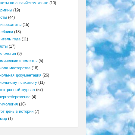
ексты на английском языке
(10)
ермины
(19)
есты
(44)
ниверситеты
(15)
чебники
(18)
читель года
(11)
акты
(17)
илология
(9)
имические элементы
(5)
кола мастерства
(18)
кольная документация
(26)
кольному психологу
(11)
лектронный журнал
(57)
нергосбережение
(4)
тимология
(16)
от день в истории
(7)
мор
(1)