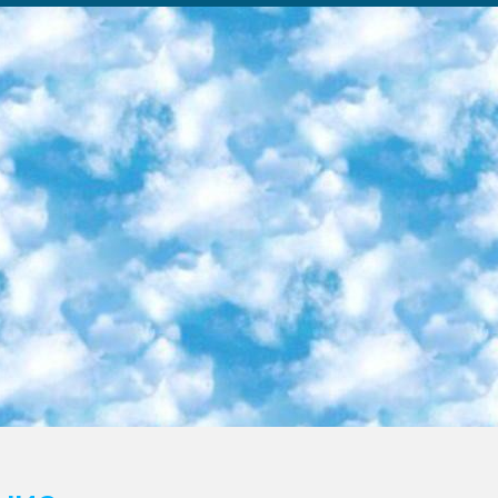
ка образовательный центр (Худайкулов Ш.) итоговый государственный аттестационный экзамен ориентирован на творческое и логическое мышление при подготовке базы материалов учитывать введение заданий. 5. Следует отметить, что: сертификат государственного образца о знании общеобразовательного предмета и как минимум национальный уровень B1 по предметам на иностранных языках, указанным в Приложении 2. или международно признанный сертификат эквивалентного уровня студенты, изучающие определенный предмет, освобождаются от экзамена; по соответствующим предметам запланирована итоговая государственная аттестация за день до дня, путем жеребьевки Рабочей группой (в письменной форме по предметам, проводимым в форме) из числа сформированных вариантов выбрано 2 варианта; 2 выбранных варианта экзамена анонсированы на официальном сайте министерства и все выпускники по всей стране на основе этих вариантов проводит итоговую государственную аттестацию. 6. Государственное образование учащихся средних общеобразовательных учреждений. знания в соответствии с квалификационными требованиями, которые необходимо приобрести на основании стандартов итоговый (выпускной) контроль для 9 и 11 классов в целях тестирования Экзамены (далее – экзамены) состоят из предметов, перечисленных в приложении 1. будет сделано. 7. Экзамены пройдут с 26 мая по 15 июня 2024 г. (кроме науки физического воспитания). 8. Физическая для учащихся 9 классов общесредних образовательных учреждений. Экзамены по предмету «Образование, квалификация медицина» 1-6 мая 2024 года. сотрудники перевести под присмотр (с отклонениями в физическом или умственном развитии) специализированная школа для детей, школы-интернаты и со сколиозом школы-интернаты санаторного типа для больных детей исключены). 9. Он был слепым, слабовидящим и имел нарушения опорно-двигательного аппарата. экзамены в специализированных школах и интернатах для детей должны проводиться исходя из требований, предъявляемых к общеобразовательным учреждениям (физкультура кроме науки). 10. Специализированная школа для глухих и слабослышащих детей. и экзамены в интернатах и быть реализован в виде письменного теста по математике. 11. Специальность для умственно отсталых детей. Для 9 класса Родной язык и литературное письмо Государственный язык (язык обучения – узбекский). для неклассов) написано Математическое письмо Письменная/устная история Узбекистана Физическое воспитание практично Итоговый контроль Для 11 класса Написание родного языка и литературы (эссе) Математическое письмо Узбекский язык (обучение на узбекском языке) не посещающее общее среднее образование для учреждений)/Образовательное учреждение выбор письменный и устный Иностранный язык письменный/устный Письменная/устная история Узбекистана *По выбору студента:  Химия  Физика  Основы государственного права  География 10 бесплатных образовательных ресурсов - Мы составили подборку онлайн-проектов с интерактивными упражнениями, видеолекциями и статьями. Они помогут вам обрести новые и освежить старые знания бесплатно. 1. «ИНТУИТ» Старейшая образовательная площадка Рунета. Здесь вы найдёте сотни текстовых и видеокурсов на десятки различных тем — от программирования до психологии. Многие курсы подготовлены российскими университетами и крупными международными компаниями вроде Intel и Microsoft. Самостоятельное обучение бесплатное, но желающие могут оплатить услуги персональных наставников. 2. «Смартия» знакомит с актуальными профессиями и подсказывает, как им обучаться. Выбрав заинтересовавшую вас специальность — SMM-специалист, фотограф, веб-дизайнер или другую, — увидите список необходимых для неё умений. Чтобы вы могли освоить их самостоятельно, для каждого умения площадка отображает подборку ссылок на учебные материалы. Хотя «Смартия» ориентируется на русскоязычную аудиторию, часть контента всё же доступна только на английском. 3. «Лекторий Физтеха» Проект Московского физико-технического института (Физтеха). С его помощью вы можете смотреть онлайн серии лекций, записанные на видео в этом вузе. В числе доступных предметов — физика, биология, химия, информационные технологии и другие. К некоторым лекциям администрация ресурса прилагает готовые конспекты, которые можно скачивать в PDF-формате. 4. ITMOcourses Онлайн-площадка Санкт-Петербургского национального исследовательского университета информационных технологий, механики и оптики (ИТМО). Ресурс предоставляет свободный доступ к курсам, разработанным в этом вузе. Каталог материалов разбит на четыре категории: «Оптические системы и технологии», «Приборостроение и робототехника», «Информационные технологии» и «Биотехнологии». Курсы состоят из видеолекций, интерактивных демонстраций и заданий. 5. «КиберЛенинка» Электронная научная библиот