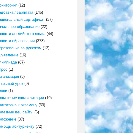
ониторинг
(12)
адбавка / зарплата
(146)
ациональный сертификат
(37)
ачальное образование
(22)
овости английского языка
(44)
овости образования
(373)
бразование за рубежом
(12)
бъявление
(16)
лимпиада
(87)
прос
(1)
рганизация
(3)
ткрытый урок
(9)
есни
(1)
овышение квалификации
(19)
одготовка к экзамену
(63)
олезные веб сайты
(6)
оложение
(37)
омощь абитуриенту
(72)