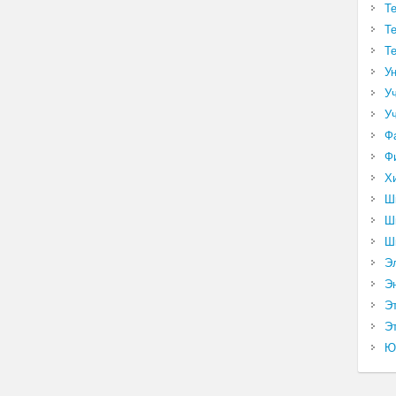
Т
Т
Т
У
У
У
Ф
Ф
Х
Ш
Ш
Ш
Э
Э
Э
Эт
Ю