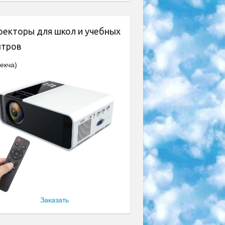
оекторы для школ и учебных
нтров
екча)
Заказать