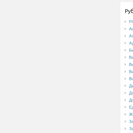
Ру
P
А
А
А
Б
В
В
В
В
Д
Д
Д
Е
Ж
З
З