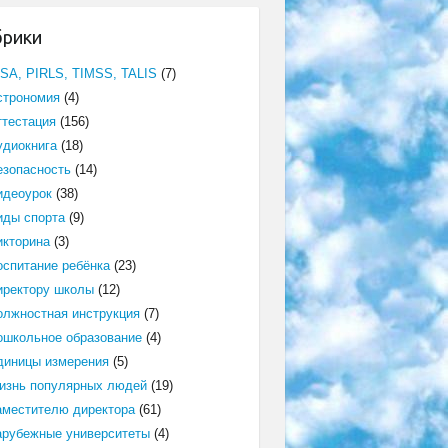
брики
ISA, PIRLS, TIMSS, TALIS
(7)
строномия
(4)
ттестация
(156)
удиокнига
(18)
езопасность
(14)
идеоурок
(38)
иды спорта
(9)
икторина
(3)
оспитание ребёнка
(23)
иректору школы
(12)
олжностная инструкция
(7)
ошкольное образование
(4)
диницы измерения
(5)
изнь популярных людей
(19)
аместителю директора
(61)
арубежные университеты
(4)