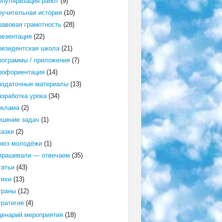
опуляризация работ
(9)
оучительная история
(10)
равовая грамотность
(28)
резентация
(22)
резидентская школа
(21)
рограммы / приложения
(7)
рофориентация
(14)
аздаточные материалы
(13)
азработка урока
(34)
еклама
(2)
ешение задач
(1)
казки
(2)
оюз молодёжи
(1)
прашивали — отвечаем
(35)
татьи
(43)
тихи
(13)
траны
(12)
тратегия
(4)
ценарий мероприятия
(18)