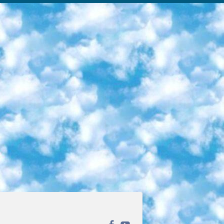
ека открытого доступа. Каталог площадки регулярно обрастает текстами статей из различных научных изданий. Сгруппированные по журналам и рубрикам публикации можно читать онлайн или скачивать целиком в PDF-формате. Проект нацелен на популяризацию науки за счёт открытого доступа к качественной информации. 6. «ПостНаука» На этом ресурсе публикуют подборки видеолекций, составленные экспертами из разных отраслей и объединённые общими темами. Среди них, к примеру, есть серии «Биоинформатика и геномика», «Культура средневековой Скандинавии» и Cinema Studies о теории кино. Каждая подборка лекций — логически связанная история, рассказанная экспертом от первого лица. Кроме того, на сайте появляются научно-образовательные статьи и тесты на разные темы. 7. «Newочём» Команда проекта «Newочём» отбирает самые интересные тексты из англоязычных СМИ и переводит те из них, за которые голосуют участники сообщества «ВКонтакте». По большей части это научно-популярные статьи. Редакторы придумывают лишь заголовки, в остальном содержание переводов соответствует оригиналам. Полные тексты можно читать прямо в социальной сети. 8. InternetUrok Онлайн-база материалов по основным дисциплинам школьной программы. Информация на сайте структурирована по классам, предметам и темам (урокам). Каждый урок состоит из видеолекций и конспектов. Есть также интерактивные тренажёры и тесты для закрепления пройденного материала. Даже если вы давно окончили школу, возможность повторить программу старших классов всегда может пригодиться. 9. Edutainme Ещё один ресурс об образовании. В отличие от Newtonew, как мне кажется, Edutainme больше ориентируется на представителей индустрии: педагогов, предпринимателей, разработчиков образовательных проектов. Но и любой, кто просто стремится к саморазвитию, найдёт на сайте много полезного и интересного для себя. Например, информацию о новых курсах и образовательных сервисах. 10. Newtonew Онлайн-медиа об образовании и обучении в широком смысле. Авторы Newtonew пишут об инструментах, заведениях, тактиках и стратегиях, которые помогают учить других и получать новые знания самостоятельно. На этой площадке вы найдёте новости, обзоры, аналитические мат