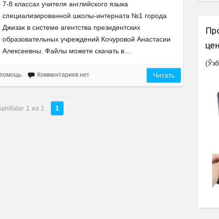
7-8 классах учителя английского языка
специализированной школы-интерната №1 города
Джизак в системе агентства президентских
Пр
образовательных учреждений Кочуровой Анастасии
це
Алексеевны. Файлы можете скачать в…
(Ўзб
 помощь
Комментариев нет
Читать
ahifalar 1 из 1
1