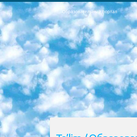
Образовательный портал
РЕСПУБЛИКА УЗБЕКИСТАН МИНИСТРЕРСТВО ДОШКОЛЬНОГО И ШКОЛЬНОГО ОБРАЗОВАНИЯ КОМАНДА в общеобразовательных учреждениях в 2023-2024 учебном году организация и проведение итоговой государственной аттестации обучающихся о Министра дошкольного и школьного образования Республики Узбекистан от 4 марта 2008 года (постановлением Минюста от 20 марта 2008 года № 1778 государственной регистрации) «Итоговое состояние учащихся общего среднего образования на основании положения об утверждении положения об аттестации общего среднего образования выпускной экзамен студентов в образовательных учреждениях в 2023-2024 учебном году В целях организации и прохождения аттестации приказываю: 1. Следующее: перечень предметов, по которым будет проводиться итоговая государственная аттестация и экзамен формы перевода согласно приложению 1; сертификаты международного образца, оценивающие уровень владения иностранными языками перечень согласно приложению 2; 2. Педагогический при специализированных образовательных учреждениях. научно-практический центр квалификации и международной оценки (Д.Давидова) 2024 г. До 25 марта: задания по предметам, по которым будет проводиться итоговая аттестация разработка и утверждение технических условий; итоговая аттестация на основании разработанного предметного задания разработка вопросов по предметам (устно и письменно), экзамен передача; общеобразовательные средние школы и специальные учебные заведения учащиеся выпускных классов школ и интернатов в агентской системе подготовка базы данных экзаменационных материалов и критериев оценки; перевод базы экзаменационных материалов на все языки обучения подать в Республиканский образовательный центр для изготовления; варианты экзаменов на основе разработанных контрольных материалов пусть будут поставлены задачи формирования. 3. Республиканский образовательный центр (Ш.Худайкулов) до 5 апреля 2024 года. до: база данных предоставленных экзаменационных материалов на все языки обучения перевод и экспертиза; для слепых, слабовидящих, глухих, слабослышащих и умственно отсталых детей учащиеся выпускных классов специализированных школ и школ-интернатов база данных экзаменационных материалов на всех преподаваемых языках подготовка критериев оценки; специализированные школы для умственно отсталых детей и технологии для учащихся выпускных классов школ-интернатов разработка соответствующих рекомендаций и критериев проведения ЕГЭ по естествознанию давать задания. 4. Педагогический при специализированных образовательных учреждениях. Научно-практический центр навыков и международной оценки (Д.Давидова), Республи