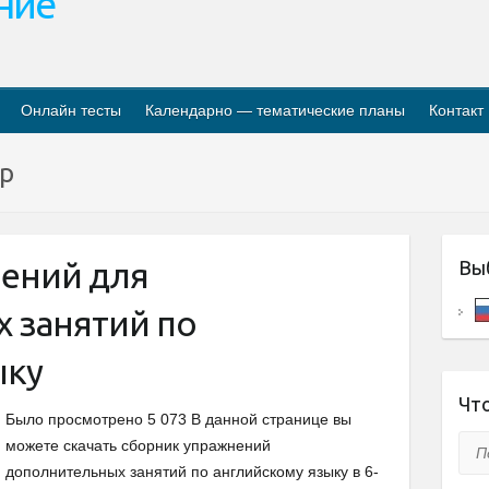
ание
Онлайн тесты
Календарно — тематические планы
Контакт
ар
ений для
Вы
 занятий по
ыку
Что
Было просмотрено 5 073 В данной странице вы
Пои
можете скачать сборник упражнений
дополнительных занятий по английскому языку в 6-