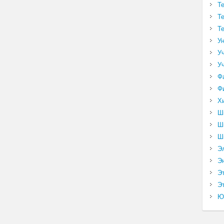
Т
Т
Т
У
У
У
Ф
Ф
Х
Ш
Ш
Ш
Э
Э
Э
Эт
Ю