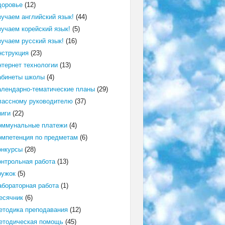
доровье
(12)
зучаем английский язык!
(44)
зучаем корейский язык!
(5)
зучаем русский язык!
(16)
нструкция
(23)
нтернет технологии
(13)
абинеты школы
(4)
алендарно-тематические планы
(29)
лассному руководителю
(37)
ниги
(22)
оммунальные платежи
(4)
омпетенция по предметам
(6)
онкурсы
(28)
онтрольная работа
(13)
ружок
(5)
абораторная работа
(1)
есячник
(6)
етодика преподавания
(12)
етодическая помощь
(45)