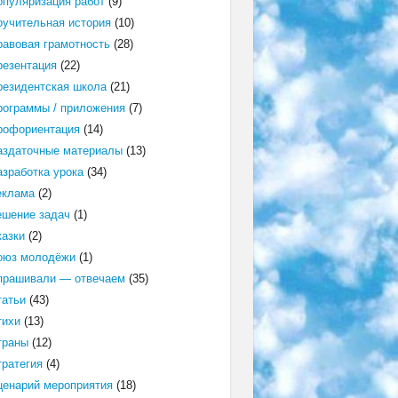
опуляризация работ
(9)
оучительная история
(10)
равовая грамотность
(28)
резентация
(22)
резидентская школа
(21)
рограммы / приложения
(7)
рофориентация
(14)
аздаточные материалы
(13)
азработка урока
(34)
еклама
(2)
ешение задач
(1)
казки
(2)
оюз молодёжи
(1)
прашивали — отвечаем
(35)
татьи
(43)
тихи
(13)
траны
(12)
тратегия
(4)
ценарий мероприятия
(18)