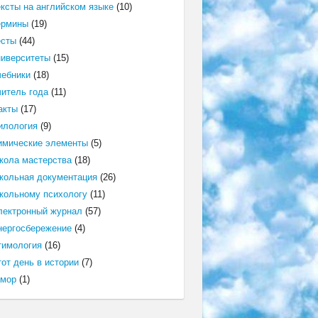
ексты на английском языке
(10)
ермины
(19)
есты
(44)
ниверситеты
(15)
чебники
(18)
читель года
(11)
акты
(17)
илология
(9)
имические элементы
(5)
кола мастерства
(18)
кольная документация
(26)
кольному психологу
(11)
лектронный журнал
(57)
нергосбережение
(4)
тимология
(16)
от день в истории
(7)
мор
(1)