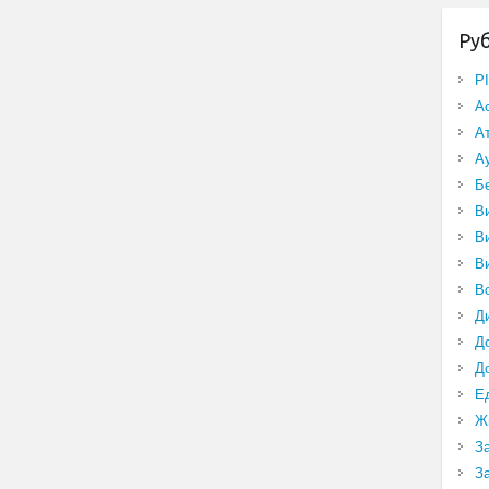
Ру
P
А
А
А
Б
В
В
В
В
Д
Д
Д
Е
Ж
З
З