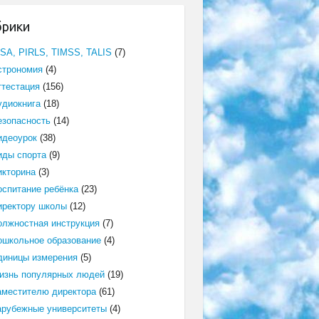
брики
ISA, PIRLS, TIMSS, TALIS
(7)
строномия
(4)
ттестация
(156)
удиокнига
(18)
езопасность
(14)
идеоурок
(38)
иды спорта
(9)
икторина
(3)
оспитание ребёнка
(23)
иректору школы
(12)
олжностная инструкция
(7)
ошкольное образование
(4)
диницы измерения
(5)
изнь популярных людей
(19)
аместителю директора
(61)
арубежные университеты
(4)