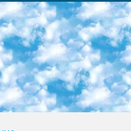
ка образовательный центр (Худайкулов Ш.) итоговый государственный аттестационный экзамен ориентирован на творческое и логическое мышление при подготовке базы материалов учитывать введение заданий. 5. Следует отметить, что: сертификат государственного образца о знании общеобразовательного предмета и как минимум национальный уровень B1 по предметам на иностранных языках, указанным в Приложении 2. или международно признанный сертификат эквивалентного уровня студенты, изучающие определенный предмет, освобождаются от экзамена; по соответствующим предметам запланирована итоговая государственная аттестация за день до дня, путем жеребьевки Рабочей группой (в письменной форме по предметам, проводимым в форме) из числа сформированных вариантов выбрано 2 варианта; 2 выбранных варианта экзамена анонсированы на официальном сайте министерства и все выпускники по всей стране на основе этих вариантов проводит итоговую государственную аттестацию. 6. Государственное образование учащихся средних общеобразовательных учреждений. знания в соответствии с квалификационными требованиями, которые необходимо приобрести на основании стандартов итоговый (выпускной) контроль для 9 и 11 классов в целях тестирования Экзамены (далее – экзамены) состоят из предметов, перечисленных в приложении 1. будет сделано. 7. Экзамены пройдут с 26 мая по 15 июня 2024 г. (кроме науки физического воспитания). 8. Физическая для учащихся 9 классов общесредних образовательных учреждений. Экзамены по предмету «Образование, квалификация медицина» 1-6 мая 2024 года. сотрудники перевести под присмотр (с отклонениями в физическом или умственном развитии) специализированная школа для детей, школы-интернаты и со сколиозом школы-интернаты санаторного типа для больных детей исключены). 9. Он был слепым, слабовидящим и имел нарушения опорно-двигательного аппарата. экзамены в специализированных школах и интернатах для детей должны проводиться исходя из требований, предъявляемых к общеобразовательным учреждениям (физкультура кроме науки). 10. Специализированная школа для глухих и слабослышащих детей. и экзамены в интернатах и быть реализован в виде письменного теста по математике. 11. Специальность для умственно отсталых детей. Для 9 класса Родной язык и литературное письмо Государственный язык (язык обучения – узбекский). для неклассов) написано Математическое письмо Письменная/устная история Узбекистана Физическое воспитание практично Итоговый контроль Для 11 класса Написание родного языка и литературы (эссе) Математическое письмо Узбекский язык (обучение на узбекском языке) не посещающее общее среднее образование для учреждений)/Образовательное учреждение выбор письменный и устный Иностранный язык письменный/устный Письменная/устная история Узбекистана *По выбору студента:  Химия  Физика  Основы государственного права  География 10 бесплатных образовательных ресурсов - Мы составили подборку онлайн-проектов с интерактивными упражнениями, видеолекциями и статьями. Они помогут вам обрести новые и освежить старые знания бесплатно. 1. «ИНТУИТ» Старейшая образовательная площадка Рунета. Здесь вы найдёте сотни текстовых и видеокурсов на десятки различных тем — от программирования до психологии. Многие курсы подготовлены российскими университетами и крупными международными компаниями вроде Intel и Microsoft. Самостоятельное обучение бесплатное, но желающие могут оплатить услуги персональных наставников. 2. «Смартия» знакомит с актуальными профессиями и подсказывает, как им обучаться. Выбрав заинтересовавшую вас специальность — SMM-специалист, фотограф, веб-дизайнер или другую, — увидите список необходимых для неё умений. Чтобы вы могли освоить их самостоятельно, для каждого умения площадка отображает подборку ссылок на учебные материалы. Хотя «Смартия» ориентируется на русскоязычную аудиторию, часть контента всё же доступна только на английском. 3. «Лекторий Физтеха» Проект Московского физико-технического института (Физтеха). С его помощью вы можете смотреть онлайн серии лекций, записанные на видео в этом вузе. В числе доступных предметов — физика, биология, химия, информационные технологии и другие. К некоторым лекциям администрация ресурса прилагает готовые конспекты, которые можно скачивать в PDF-формате. 4. ITMOcourses Онлайн-площадка Санкт-Петербургского национального исследовательского университета информационных технологий, механики и оптики (ИТМО). Ресурс предоставляет свободный доступ к курсам, разработанным в этом вузе. Каталог материалов разбит на четыре категории: «Оптические системы и технологии», «Приборостроение и робототехника», «Информационные технологии» и «Биотехнологии». Курсы состоят из видеолекций, интерактивных демонстраций и заданий. 5. «КиберЛенинка» Электронная научная библиот