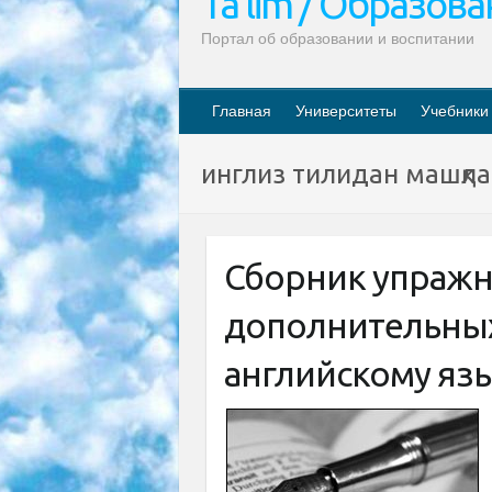
Ta’lim / Образов
Портал об образовании и воспитании
Главная
Университеты
Учебники
инглиз тилидан машқл
Сборник упражн
дополнительных
английскому яз