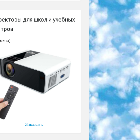
оекторы для школ и учебных
нтров
екча)
Заказать