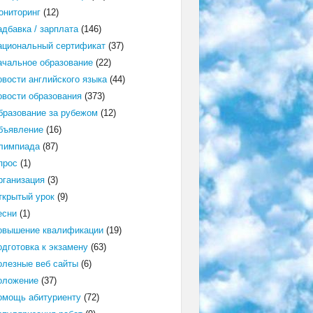
ониторинг
(12)
адбавка / зарплата
(146)
ациональный сертификат
(37)
ачальное образование
(22)
овости английского языка
(44)
овости образования
(373)
бразование за рубежом
(12)
бъявление
(16)
лимпиада
(87)
прос
(1)
рганизация
(3)
ткрытый урок
(9)
есни
(1)
овышение квалификации
(19)
одготовка к экзамену
(63)
олезные веб сайты
(6)
оложение
(37)
омощь абитуриенту
(72)