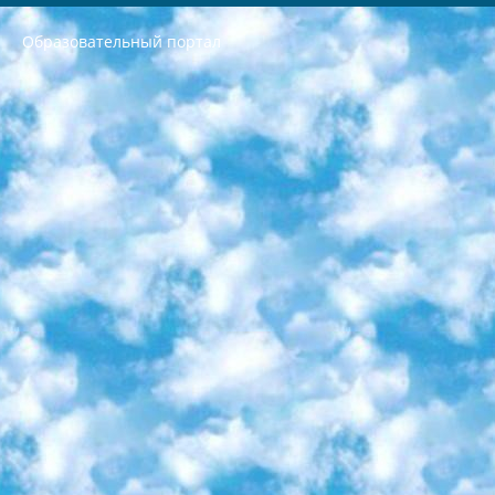
Образовательный портал
РЕСПУБЛИКА УЗБЕКИСТАН МИНИСТРЕРСТВО ДОШКОЛЬНОГО И ШКОЛЬНОГО ОБРАЗОВАНИЯ КОМАНДА в общеобразовательных учреждениях в 2023-2024 учебном году организация и проведение итоговой государственной аттестации обучающихся о Министра дошкольного и школьного образования Республики Узбекистан от 4 марта 2008 года (постановлением Минюста от 20 марта 2008 года № 1778 государственной регистрации) «Итоговое состояние учащихся общего среднего образования на основании положения об утверждении положения об аттестации общего среднего образования выпускной экзамен студентов в образовательных учреждениях в 2023-2024 учебном году В целях организации и прохождения аттестации приказываю: 1. Следующее: перечень предметов, по которым будет проводиться итоговая государственная аттестация и экзамен формы перевода согласно приложению 1; сертификаты международного образца, оценивающие уровень владения иностранными языками перечень согласно приложению 2; 2. Педагогический при специализированных образовательных учреждениях. научно-практический центр квалификации и международной оценки (Д.Давидова) 2024 г. До 25 марта: задания по предметам, по которым будет проводиться итоговая аттестация разработка и утверждение технических условий; итоговая аттестация на основании разработанного предметного задания разработка вопросов по предметам (устно и письменно), экзамен передача; общеобразовательные средние школы и специальные учебные заведения учащиеся выпускных классов школ и интернатов в агентской системе подготовка базы данных экзаменационных материалов и критериев оценки; перевод базы экзаменационных материалов на все языки обучения подать в Республиканский образовательный центр для изготовления; варианты экзаменов на основе разработанных контрольных материалов пусть будут поставлены задачи формирования. 3. Республиканский образовательный центр (Ш.Худайкулов) до 5 апреля 2024 года. до: база данных предоставленных экзаменационных материалов на все языки обучения перевод и экспертиза; для слепых, слабовидящих, глухих, слабослышащих и умственно отсталых детей учащиеся выпускных классов специализированных школ и школ-интернатов база данных экзаменационных материалов на всех преподаваемых языках подготовка критериев оценки; специализированные школы для умственно отсталых детей и технологии для учащихся выпускных классов школ-интернатов разработка соответствующих рекомендаций и критериев проведения ЕГЭ по естествознанию давать задания. 4. Педагогический при специализированных образовательных учреждениях. Научно-практический центр навыков и международной оценки (Д.Давидова), Республика образовательный центр (Худайкулов Ш.) итоговый государственный аттестационный экзамен ориентирован на творческое и логическое мышление при подготовке базы материалов учитывать введение заданий. 5. Следует отметить, что: сертификат государственного образца о знании общеобразовательного предмета и как минимум национальный уровень B1 по предметам на иностранных языках, указанным в Приложении 2. или международно признанный сертификат эквивалентного уровня студенты, изучающие определенный предмет, освобождаются от экзамена; по соответствующим предметам запланирована итоговая государственная аттестация за день до дня, путем жеребьевки Рабочей группой (в письменной форме по предметам, проводимым в форме) из числа сформированных вариантов выбрано 2 варианта; 2 выбранных варианта экзамена анонсированы на официальном сайте министерства и все выпускники по всей стране на основе этих вариантов проводит итоговую государственную аттестацию. 6. Государственное образование учащихся средних общеобразовательных учреждений. знания в соответствии с квалификационными требованиями, которые необходимо приобрести на основании стандартов итоговый (выпускной) контроль для 9 и 11 классов в целях тестирования Экзамены (далее – экзамены) состоят из предметов, перечисленных в приложении 1. будет сделано. 7. Экзамены пройдут с 26 мая по 15 июня 2024 г. (кроме науки физического воспитания). 8. Физическая для учащихся 9 классов общесредних образовательных учреждений. Экзамены по предмету «Образование, квалификация медицина» 1-6 мая 2024 года. сотрудники перевести под присмотр (с отклонениями в физическом или умственном развитии) специализированная школа для детей, школы-интернаты и со сколиозом школы-интернаты санаторного типа для больных детей исключены). 9. Он был слепым, слабовидящим и имел нарушения опорно-двигательного аппарата. экзамены в специализированных школах и интернатах для детей должны проводиться исходя из требований, предъявляемых к общеобразовательным учреждениям (физкультура кроме науки). 10. Специализированная школа для глухих и слабослышащих детей. и экзамены в интернатах и быть реализован в виде письменного теста по математике. 11. Специальность для умственно отсталых детей. Для 9 класса Родной язык и литературное письмо Государственный язык (язык обучения – узбекский). для неклассов) написано Математическое письмо Письменная/устная история Узбекистана Физическое воспитание практично Итоговый контроль Для 11 класса Написание родного языка и литературы (эссе) Математическое письмо Узбекский язык (обучение на узбекском языке) не посещающее общее среднее образование для учреждений)/Образовательное учреждение выбор письменный и устный Иностранный язык письменный/устный Письменная/устная история Узбекистана *По выбору студента:  Химия  Физика  Основы государственного права  География 10 бесплатных образовательных ресурсов - Мы составили подборку онлайн-проектов с интерактивными упражнениями, видеолекциями и статьями. Они помогут вам обрести новые и освежить старые знания бесплатно. 1. «ИНТУИТ» Старейшая образовательная площадка Рунета. Здесь вы найдёте сотни текстовых и видеокурсов на десятки различных тем — от программирования до психологии. Многие курсы подготовлены российскими университетами и крупными международными компаниями вроде Intel и Microsoft. Самостоятельное обучение бесплатное, но желающие могут оплатить услуги персональных наставников. 2. «Смартия» знакомит с актуальными профессиями и подсказывает, как им обучаться. Выбрав заинтересовавшую вас специальность — SMM-специалист, фотограф, веб-дизайнер или другую, — увидите список необходимых для неё умений. Чтобы вы могли освоить их самостоятельно, для каждого умения площадка отображает подборку ссылок на учебные материалы. Хотя «Смартия» ориентируется на русскоязычную аудиторию, часть контента всё же доступна только на английском. 3. «Лекторий Физтеха» Проект Московского физико-технического института (Физтеха). С его помощью вы можете смотреть онлайн серии лекций, записанные на видео в этом вузе. В числе доступных предметов — физика, биология, химия, информационные технологии и другие. К некоторым лекциям администрация ресурса прилагает готовые конспекты, которые можно скачивать в PDF-формате. 4. ITMOcourses Онлайн-площадка Санкт-Петербургского национального исследовательского университета информационных технологий, механики и оптики (ИТМО). Ресурс предоставляет свободный доступ к курсам, разработанным в этом вузе. Каталог материалов разбит на четыре категории: «Оптические системы и технологии», «Приборостроение и робототехника», «Информационные технологии» и «Биотехнологии». Курсы состоят из видеолекций, интерактивных демонстраций и заданий. 5. «КиберЛенинка» Электронная научная библиотека открытого доступа. Каталог площадки регулярно обрастает текстами статей из различных научных изданий. Сгруппированные по журналам и рубрикам публикации можно читать онлайн или скачивать целиком в PDF-формате. Проект нацелен на популяризацию науки за счёт открытого доступа к качественной информации. 6. «ПостНаука» На этом ресурсе публикуют подборки видеолекций, составленные экспертами из разных отраслей и объединённые общими темами. Среди них, к примеру, есть серии «Биоинформатика и геномика», «Культура средневековой Скандинавии» и Cinema Studies о теории кино. Каждая подборка лекций — логически связанная история, рассказанная экспертом от первого лица. Кроме того, на сайте появляются научно-образовательные статьи и тесты на разные темы. 7. «Newочём» Команда проекта «Newочём» отбирает самые интересные тексты из англоязычных СМИ и переводит те из них, за которые голосуют участники сообщества «ВКонтакте». По большей части это научно-популярные статьи. Редакторы придумывают лишь заголовки, в остальном содержание переводов соответствует оригиналам. Полные тексты можно читать прямо в социальной сети. 8. InternetUrok Онлайн-база материалов по основным дисциплинам школьной программы. Информация на сайте структурирована по классам, предметам и темам (урокам). Каждый урок состоит из видеолекций и конспектов. Есть также интерактивные тренажёры и тесты для закрепления пройденного материала. Даже если вы давно окончили школу, возможность повторить программу старших классов всегда может пригодиться. 9. Edutainme Ещё один ресурс об образовании. В отличие от Newtonew, как мне кажется, Edutainme больше ориентируется на представителей индустрии: педагогов, предпринимателей, разработчиков образовательных проектов. Но и любой, кто просто стремится к саморазвитию, найдёт на сайте много полезного и интересного для себя. Например, информацию о новых курсах и образовательных сервисах. 10. Newtonew Онлайн-медиа об образовании и обучении в широком смысле. Авторы Newtonew пишут об инструментах, заведениях, тактиках и стратегиях, которые помогают учить других и получать новые знания самостоятельно. На этой площадке вы найдёте новости, обзоры, аналитические мат