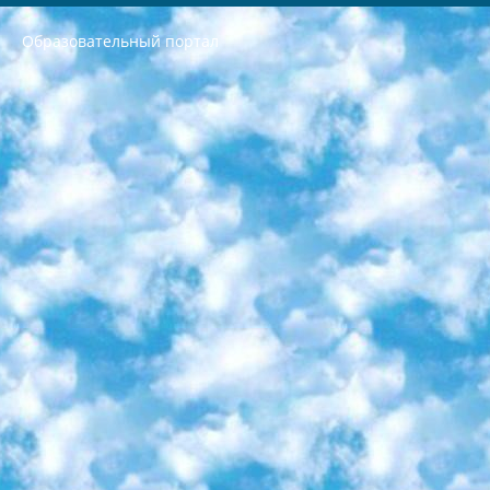
Образовательный портал
РЕСПУБЛИКА УЗБЕКИСТАН МИНИСТРЕРСТВО ДОШКОЛЬНОГО И ШКОЛЬНОГО ОБРАЗОВАНИЯ КОМАНДА в общеобразовательных учреждениях в 2023-2024 учебном году организация и проведение итоговой государственной аттестации обучающихся о Министра дошкольного и школьного образования Республики Узбекистан от 4 марта 2008 года (постановлением Минюста от 20 марта 2008 года № 1778 государственной регистрации) «Итоговое состояние учащихся общего среднего образования на основании положения об утверждении положения об аттестации общего среднего образования выпускной экзамен студентов в образовательных учреждениях в 2023-2024 учебном году В целях организации и прохождения аттестации приказываю: 1. Следующее: перечень предметов, по которым будет проводиться итоговая государственная аттестация и экзамен формы перевода согласно приложению 1; сертификаты международного образца, оценивающие уровень владения иностранными языками перечень согласно приложению 2; 2. Педагогический при специализированных образовательных учреждениях. научно-практический центр квалификации и международной оценки (Д.Давидова) 2024 г. До 25 марта: задания по предметам, по которым будет проводиться итоговая аттестация разработка и утверждение технических условий; итоговая аттестация на основании разработанного предметного задания разработка вопросов по предметам (устно и письменно), экзамен передача; общеобразовательные средние школы и специальные учебные заведения учащиеся выпускных классов школ и интернатов в агентской системе подготовка базы данных экзаменационных материалов и критериев оценки; перевод базы экзаменационных материалов на все языки обучения подать в Республиканский образовательный центр для изготовления; варианты экзаменов на основе разработанных контрольных материалов пусть будут поставлены задачи формирования. 3. Республиканский образовательный центр (Ш.Худайкулов) до 5 апреля 2024 года. до: база данных предоставленных экзаменационных материалов на все языки обучения перевод и экспертиза; для слепых, слабовидящих, глухих, слабослышащих и умственно отсталых детей учащиеся выпускных классов специализированных школ и школ-интернатов база данных экзаменационных материалов на всех преподаваемых языках подготовка критериев оценки; специализированные школы для умственно отсталых детей и технологии для учащихся выпускных классов школ-интернатов разработка соответствующих рекомендаций и критериев проведения ЕГЭ по естествознанию давать задания. 4. Педагогический при специализированных образовательных учреждениях. Научно-практический центр навыков и международной оценки (Д.Давидова), Республика образовательный центр (Худайкулов Ш.) итоговый государственный аттестационный экзамен ориентирован на творческое и логическое мышление при подготовке базы материалов учитывать введение заданий. 5. Следует отметить, что: сертификат государственного образца о знании общеобразовательного предмета и как минимум национальный уровень B1 по предметам на иностранных языках, указанным в Приложении 2. или международно признанный сертификат эквивалентного уровня студенты, изучающие определенный предмет, освобождаются от экзамена; по соответствующим предметам запланирована итоговая государственная аттестация за день до дня, путем жеребьевки Рабочей группой (в письменной форме по предметам, проводимым в форме) из числа сформированных вариантов выбрано 2 варианта; 2 выбранных варианта экзамена анонсированы на официальном сайте министерства и все выпускники по всей стране на основе этих вариантов проводит итоговую государственную аттестацию. 6. Государственное образование учащихся средних общеобразовательных учреждений. знания в соответствии с квалификационными требованиями, которые необходимо приобрести на основании стандартов итоговый (выпускной) контроль для 9 и 11 классов в целях тестирования Экзамены (далее – экзамены) состоят из предметов, перечисленных в приложении 1. будет сделано. 7. Экзамены пройдут с 26 мая по 15 июня 2024 г. (кроме науки физического воспитания). 8. Физическая для учащихся 9 классов общесредних образовательных учреждений. Экзамены по предмету «Образование, квалификация медицина» 1-6 мая 2024 года. сотрудники перевести под присмотр (с отклонениями в физическом или умственном развитии) специализированная школа для детей, школы-интернаты и со сколиозом школы-интернаты санаторного типа для больных детей исключены). 9. Он был слепым, слабовидящим и имел нарушения опорно-двигательного аппарата. экзамены в специализированных школах и интернатах для детей должны проводиться исходя из требований, предъявляемых к общеобразовательным учреждениям (физкультура кроме науки). 10. Специализированная школа для глухих и слабослышащих детей. и экзамены в интернатах и быть реализован в виде письменного теста по математике. 11. Специальность для умственно отсталых детей. Для 9 класса Родной язык и литературное письмо Государственный язык (язык обучения – узбекский). для неклассов) написано Математическое письмо Письменная/устная история Узбекистана Физическое воспитание практично Итоговый контроль Для 11 класса Написание родного языка и литературы (эссе) Математическое письмо Узбекский язык (обучение на узбекском языке) не посещающее общее среднее образование для учреждений)/Образовательное учреждение выбор письменный и устный Иностранный язык письменный/устный Письменная/устная история Узбекистана *По выбору студента:  Химия  Физика  Основы государственного права  География 10 бесплатных образовательных ресурсов - Мы составили подборку онлайн-проектов с интерактивными упражнениями, видеолекциями и статьями. Они помогут вам обрести новые и освежить старые знания бесплатно. 1. «ИНТУИТ» Старейшая образовательная площадка Рунета. Здесь вы найдёте сотни текстовых и видеокурсов на десятки различных тем — от программирования до психологии. Многие курсы подготовлены российскими университетами и крупными международными компаниями вроде Intel и Microsoft. Самостоятельное обучение бесплатное, но желающие могут оплатить услуги персональных наставников. 2. «Смартия» знакомит с актуальными профессиями и подсказывает, как им обучаться. Выбрав заинтересовавшую вас специальность — SMM-специалист, фотограф, веб-дизайнер или другую, — увидите список необходимых для неё умений. Чтобы вы могли освоить их самостоятельно, для каждого умения площадка отображает подборку ссылок на учебные материалы. Хотя «Смартия» ориентируется на русскоязычную аудиторию, часть контента всё же доступна только на английском. 3. «Лекторий Физтеха» Проект Московского физико-технического института (Физтеха). С его помощью вы можете смотреть онлайн серии лекций, записанные на видео в этом вузе. В числе доступных предметов — физика, биология, химия, информационные технологии и другие. К некоторым лекциям администрация ресурса прилагает готовые конспекты, которые можно скачивать в PDF-формате. 4. ITMOcourses Онлайн-площадка Санкт-Петербургского национального исследовательского университета информационных технологий, механики и оптики (ИТМО). Ресурс предоставляет свободный доступ к курсам, разработанным в этом вузе. Каталог материалов разбит на четыре категории: «Оптические системы и технологии», «Приборостроение и робототехника», «Информационные технологии» и «Биотехнологии». Курсы состоят из видеолекций, интерактивных демонстраций и заданий. 5. «КиберЛенинка» Электронная научная библиотека открытого доступа. Каталог площадки регулярно обрастает текстами статей из различных научных изданий. Сгруппированные по журналам и рубрикам публикации можно читать онлайн или скачивать целиком в PDF-формате. Проект нацелен на популяризацию науки за счёт открытого доступа к качественной информации. 6. «ПостНаука» На этом ресурсе публикуют подборки видеолекций, составленные экспертами из разных отраслей и объединённые общими темами. Среди них, к примеру, есть серии «Биоинформатика и геномика», «Культура средневековой Скандинавии» и Cinema Studies о теории кино. Каждая подборка лекций — логически связанная история, рассказанная экспертом от первого лица. Кроме того, на сайте появляются научно-образовательные статьи и тесты на разные темы. 7. «Newочём» Команда проекта «Newочём» отбирает самые интересные тексты из англоязычных СМИ и переводит те из них, за которые голосуют участники сообщества «ВКонтакте». По большей части это научно-популярные статьи. Редакторы придумывают лишь заголовки, в остальном содержание переводов соответствует оригиналам. Полные тексты можно читать прямо в социальной сети. 8. InternetUrok Онлайн-база материалов по основным дисциплинам школьной программы. Информация на сайте структурирована по классам, предметам и темам (урокам). Каждый урок состоит из видеолекций и конспектов. Есть также интерактивные тренажёры и тесты для закрепления пройденного материала. Даже если вы давно окончили школу, возможность повторить программу старших классов всегда может пригодиться. 9. Edutainme Ещё один ресурс об образовании. В отличие от Newtonew, как мне кажется, Edutainme больше ориентируется на представителей индустрии: педагогов, предпринимателей, разработчиков образовательных проектов. Но и любой, кто просто стремится к саморазвитию, найдёт на сайте много полезного и интересного для себя. Например, информацию о новых курсах и образовательных сервисах. 10. Newtonew Онлайн-медиа об образовании и обучении в широком смысле. Авторы Newtonew пишут об инструментах, заведениях, тактиках и стратегиях, которые помогают учить других и получать новые знания самостоятельно. На этой площадке вы найдёте новости, обзоры, аналитические мат