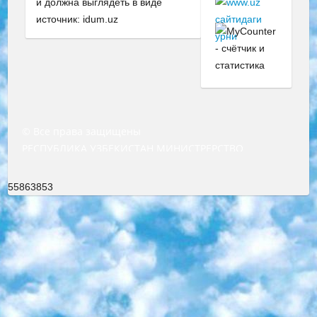
и должна выглядеть в виде
источник: idum.uz
© Все права защищены
РЕСПУБЛИКА УЗБЕКИСТАН МИНИСТРЕРСТВО ДОШКОЛЬНОГО И ШКОЛЬНОГО ОБРАЗОВАНИЯ КОМАНДА в общеобразовательных учреждениях в 2023-2024 учебном году организация и проведение итоговой государственной аттестации обучающихся о Министра дошкольного и школьного образования Республики Узбекистан от 4 марта 2008 года (постановлением Минюста от 20 марта 2008 года № 1778 государственной регистрации) «Итоговое состояние учащихся общего среднего образования на основании положения об утверждении положения об аттестации общего среднего образования выпускной экзамен студентов в образовательных учреждениях в 2023-2024 учебном году В целях организации и прохождения аттестации приказываю: 1. Следующее: перечень предметов, по которым будет проводиться итоговая государственная аттестация и экзамен формы перевода согласно приложению 1; сертификаты международного образца, оценивающие уровень владения иностранными языками перечень согласно приложению 2; 2. Педагогический при специализированных образовательных учреждениях. научно-практический центр квалификации и международной оценки (Д.Давидова) 2024 г. До 25 марта: задания по предметам, по которым будет проводиться итоговая аттестация разработка и утверждение технических условий; итоговая аттестация на основании разработанного предметного задания разработка вопросов по предметам (устно и письменно), экзамен передача; общеобразовательные средние школы и специальные учебные заведения учащиеся выпускных классов школ и интернатов в агентской системе подготовка базы данных экзаменационных материалов и критериев оценки; перевод базы экзаменационных материалов на все языки обучения подать в Республиканский образовательный центр для изготовления; варианты экзаменов на основе разработанных контрольных материалов пусть будут поставлены задачи формирования. 3. Республиканский образовательный центр (Ш.Худайкулов) до 5 апреля 2024 года. до: база данных предоставленных экзаменационных материалов на все языки обучения перевод и экспертиза; для слепых, слабовидящих, глухих, слабослышащих и умственно отсталых детей учащиеся выпускных классов специализированных школ и школ-интернатов база данных экзаменационных материалов на всех преподаваемых языках подготовка критериев оценки; специализированные школы для умственно отсталых детей и технологии для учащихся выпускных классов школ-интернатов разработка соответствующих рекомендаций и критериев проведения ЕГЭ по естествознанию давать задания. 4. Педагогический при специализированных образовательных учреждениях. Научно-практический центр навыков и международной оценки (Д.Давидова), Республика образовательный центр (Худайкулов Ш.) итоговый государственный аттестационный экзамен ориентирован на творческое и логическое мышление при подготовке базы материалов учитывать введение заданий. 5. Следует отметить, что: сертификат государственного образца о знании общеобразовательного предмета и как минимум национальный уровень B1 по предметам на иностранных языках, указанным в Приложении 2. или международно признанный сертификат эквивалентного уровня студенты, изучающие определенный предмет, освобождаются от экзамена; по соответствующим предметам запланирована итоговая государственная аттестация за день до дня, путем жеребьевки Рабочей группой (в письменной форме по предметам, проводимым в форме) из числа сформированных вариантов выбрано 2 варианта; 2 выбранных варианта экзамена анонсированы на официальном сайте министерства и все выпускники по всей стране на основе этих вариантов проводит итоговую государственную аттестацию. 6. Государственное образование учащихся средних общеобразовательных учреждений. знания в соответствии с квалификационными требованиями, которые необходимо приобрести на основании стандартов итоговый (выпускной) контроль для 9 и 11 классов в целях тестирования Экзамены (далее – экзамены) состоят из предметов, перечисленных в приложении 1. будет сделано. 7. Экзамены пройдут с 26 мая по 15 июня 2024 г. (кроме науки физического воспитания). 8. Физическая для учащихся 9 классов общесредних образовательных учреждений. Экзамены по предмету «Образование, квалификация медицина» 1-6 мая 2024 года. сотрудники перевести под присмотр (с отклонениями в физическом или умственном развитии) специализированная школа для детей, школы-интернаты и со сколиозом школы-интернаты санаторного типа для больных детей исключены). 9. Он был слепым, слабовидящим и имел нарушения опорно-двигательного аппарата. экзамены в специализированных школах и интернатах для детей должны проводиться исходя из требований, предъявляемых к общеобразовательным учреждениям (физкультура кроме науки). 10. Специализированная школа для глухих и слабослышащих детей. и экзамены в интернатах и быть реализован в виде письменного теста по математике. 11. Специальность для умственно отсталых детей. Для 9 класса Родной язык и литературное письмо Государственный язык (язык обучения – узбекский). для неклассов) написано Математическое письмо Письменная/устная история Узбекистана Физическое воспитание практично Итоговый контроль Для 11 класса Написание родного языка и литературы (эссе) Математическое письмо Узбекский язык (обучение на узбекском языке) не посещающее общее среднее образование для учреждений)/Образовательное учреждение выбор письменный и устный Иностранный язык письменный/устный Письменная/устная история Узбекистана *По выбору студента:  Химия  Физика  Основы государственного права  География 10 бесплатных образовательных ресурсов - Мы составили подборку онлайн-проектов с интерактивными упражнениями, видеолекциями и статьями. Они помогут вам обрести новые и освежить старые знания бесплатно. 1. «ИНТУИТ» Старейшая образовательная площадка Рунета. Здесь вы найдёте сотни текстовых и видеокурсов на десятки различных тем — от программирования до психологии. Многие курсы подготовлены российскими университетами и крупными международными компаниями вроде Intel и Microsoft. Самостоятельное обучение бесплатное, но желающие могут оплатить услуги персональных наставников. 2. «Смартия» знакомит с актуальными профессиями и подсказывает, как им обучаться. Выбрав заинтересовавшую вас специальность — SMM-специалист, фотограф, веб-дизайнер или другую, — увидите список необходимых для неё умений. Чтобы вы могли освоить их самостоятельно, для каждого умения площадка отображает подборку ссылок на учебные материалы. Хотя «Смартия» ориентируется на русскоязычную аудиторию, часть контента всё же доступна только на английском. 3. «Лекторий Физтеха» Проект Московского физико-технического института (Физтеха). С его помощью вы можете смотреть онлайн серии лекций, записанные на видео в этом вузе. В числе доступных предметов — физика, биология, химия, информационные технологии и другие. К некоторым лекциям администрация ресурса прилагает готовые конспекты, которые можно скачивать в PDF-формате. 4. ITMOcourses Онлайн-площадка Санкт-Петербургского национального исследовательского университета информационных технологий, механики и оптики (ИТМО). Ресурс предоставляет свободный доступ к курсам, разработанным в этом вузе. Каталог материалов разбит на четыре категории: «Оптические системы и технологии», «Приборостроение и робототехника», «Информационные технологии» и «Биотехнологии». Курсы состоят из видеолекций, интерактивных демонстраций и заданий. 5. «КиберЛенинка» Электронная научная библиотека открытого доступа. Каталог площадки регулярно обрастает текстами статей из различных научных изданий. Сгруппированные по журналам и рубрикам публикации можно читать онлайн или скачивать целиком в PDF-формате. Проект нацелен на популяризацию науки за счёт открытого доступа к качественной информации. 6. «ПостНаука» На этом ресурсе публикуют подборки видеолекций, составленные экспертами из разных отраслей и объединённые общими темами. Среди них, к примеру, есть серии «Биоинформатика и геномика», «Культура средневековой Скандинавии» и Cinema Studies о теории кино. Каждая подборка лекций — логически связанная история, рассказанная экспертом от первого лица. Кроме того, на сайте появляются научно-образовательные статьи и тесты на разные темы. 7. «Newочём» Команда проекта «Newочём» отбирает самые интересные тексты из англоязычных СМИ и переводит те из них, за которые голосуют участники сообщества «ВКонтакте». По большей части это научно-популярные статьи. Редакторы придумывают лишь заголовки, в остальном содержание переводов соответствует оригиналам. Полные тексты можно читать прямо в социальной сети. 8. InternetUrok Онлайн-база материалов по основным дисциплинам школьной программы. Информация на сайте структурирована по классам, предметам и темам (урокам). Каждый урок состоит из видеолекций и конспектов. Есть также интерактивные тренажёры и тесты для закрепления пройденного материала. Даже если вы давно окончили школу, возможность повторить программу старших классов всегда может пригодиться. 9. Edutainme Ещё один ресурс об образовании. В отличие от Newtonew, как мне кажется, Edutainme больше ориентируется на представителей индустрии: педагогов, предпринимателей, разработчиков образовательных проектов. Но и любой, кто просто стремится к саморазвитию, найдёт на сайте много полезного и интересного для себя. Например, информацию о новых курсах и образовательных сервисах. 10. Newtonew Онлайн-медиа об образовании и обучении в широком смысле. Авторы Newtonew пишут об инструментах, заведениях, тактиках и стратегиях, которые помогают учить других и получать новые знания самостоятельно. На этой площадке вы найдёте новости, обзоры, аналитические мате
55863853