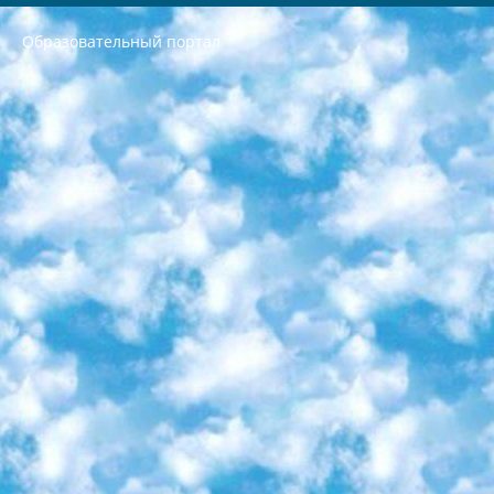
Образовательный портал
РЕСПУБЛИКА УЗБЕКИСТАН МИНИСТРЕРСТВО ДОШКОЛЬНОГО И ШКОЛЬНОГО ОБРАЗОВАНИЯ КОМАНДА в общеобразовательных учреждениях в 2023-2024 учебном году организация и проведение итоговой государственной аттестации обучающихся о Министра дошкольного и школьного образования Республики Узбекистан от 4 марта 2008 года (постановлением Минюста от 20 марта 2008 года № 1778 государственной регистрации) «Итоговое состояние учащихся общего среднего образования на основании положения об утверждении положения об аттестации общего среднего образования выпускной экзамен студентов в образовательных учреждениях в 2023-2024 учебном году В целях организации и прохождения аттестации приказываю: 1. Следующее: перечень предметов, по которым будет проводиться итоговая государственная аттестация и экзамен формы перевода согласно приложению 1; сертификаты международного образца, оценивающие уровень владения иностранными языками перечень согласно приложению 2; 2. Педагогический при специализированных образовательных учреждениях. научно-практический центр квалификации и международной оценки (Д.Давидова) 2024 г. До 25 марта: задания по предметам, по которым будет проводиться итоговая аттестация разработка и утверждение технических условий; итоговая аттестация на основании разработанного предметного задания разработка вопросов по предметам (устно и письменно), экзамен передача; общеобразовательные средние школы и специальные учебные заведения учащиеся выпускных классов школ и интернатов в агентской системе подготовка базы данных экзаменационных материалов и критериев оценки; перевод базы экзаменационных материалов на все языки обучения подать в Республиканский образовательный центр для изготовления; варианты экзаменов на основе разработанных контрольных материалов пусть будут поставлены задачи формирования. 3. Республиканский образовательный центр (Ш.Худайкулов) до 5 апреля 2024 года. до: база данных предоставленных экзаменационных материалов на все языки обучения перевод и экспертиза; для слепых, слабовидящих, глухих, слабослышащих и умственно отсталых детей учащиеся выпускных классов специализированных школ и школ-интернатов база данных экзаменационных материалов на всех преподаваемых языках подготовка критериев оценки; специализированные школы для умственно отсталых детей и технологии для учащихся выпускных классов школ-интернатов разработка соответствующих рекомендаций и критериев проведения ЕГЭ по естествознанию давать задания. 4. Педагогический при специализированных образовательных учреждениях. Научно-практический центр навыков и международной оценки (Д.Давидова), Республика образовательный центр (Худайкулов Ш.) итоговый государственный аттестационный экзамен ориентирован на творческое и логическое мышление при подготовке базы материалов учитывать введение заданий. 5. Следует отметить, что: сертификат государственного образца о знании общеобразовательного предмета и как минимум национальный уровень B1 по предметам на иностранных языках, указанным в Приложении 2. или международно признанный сертификат эквивалентного уровня студенты, изучающие определенный предмет, освобождаются от экзамена; по соответствующим предметам запланирована итоговая государственная аттестация за день до дня, путем жеребьевки Рабочей группой (в письменной форме по предметам, проводимым в форме) из числа сформированных вариантов выбрано 2 варианта; 2 выбранных варианта экзамена анонсированы на официальном сайте министерства и все выпускники по всей стране на основе этих вариантов проводит итоговую государственную аттестацию. 6. Государственное образование учащихся средних общеобразовательных учреждений. знания в соответствии с квалификационными требованиями, которые необходимо приобрести на основании стандартов итоговый (выпускной) контроль для 9 и 11 классов в целях тестирования Экзамены (далее – экзамены) состоят из предметов, перечисленных в приложении 1. будет сделано. 7. Экзамены пройдут с 26 мая по 15 июня 2024 г. (кроме науки физического воспитания). 8. Физическая для учащихся 9 классов общесредних образовательных учреждений. Экзамены по предмету «Образование, квалификация медицина» 1-6 мая 2024 года. сотрудники перевести под присмотр (с отклонениями в физическом или умственном развитии) специализированная школа для детей, школы-интернаты и со сколиозом школы-интернаты санаторного типа для больных детей исключены). 9. Он был слепым, слабовидящим и имел нарушения опорно-двигательного аппарата. экзамены в специализированных школах и интернатах для детей должны проводиться исходя из требований, предъявляемых к общеобразовательным учреждениям (физкультура кроме науки). 10. Специализированная школа для глухих и слабослышащих детей. и экзамены в интернатах и быть реализован в виде письменного теста по математике. 11. Специальность для умственно отсталых детей. Для 9 класса Родной язык и литературное письмо Государственный язык (язык обучения – узбекский). для неклассов) написано Математическое письмо Письменная/устная история Узбекистана Физическое воспитание практично Итоговый контроль Для 11 класса Написание родного языка и литературы (эссе) Математическое письмо Узбекский язык (обучение на узбекском языке) не посещающее общее среднее образование для учреждений)/Образовательное учреждение выбор письменный и устный Иностранный язык письменный/устный Письменная/устная история Узбекистана *По выбору студента:  Химия  Физика  Основы государственного права  География 10 бесплатных образовательных ресурсов - Мы составили подборку онлайн-проектов с интерактивными упражнениями, видеолекциями и статьями. Они помогут вам обрести новые и освежить старые знания бесплатно. 1. «ИНТУИТ» Старейшая образовательная площадка Рунета. Здесь вы найдёте сотни текстовых и видеокурсов на десятки различных тем — от программирования до психологии. Многие курсы подготовлены российскими университетами и крупными международными компаниями вроде Intel и Microsoft. Самостоятельное обучение бесплатное, но желающие могут оплатить услуги персональных наставников. 2. «Смартия» знакомит с актуальными профессиями и подсказывает, как им обучаться. Выбрав заинтересовавшую вас специальность — SMM-специалист, фотограф, веб-дизайнер или другую, — увидите список необходимых для неё умений. Чтобы вы могли освоить их самостоятельно, для каждого умения площадка отображает подборку ссылок на учебные материалы. Хотя «Смартия» ориентируется на русскоязычную аудиторию, часть контента всё же доступна только на английском. 3. «Лекторий Физтеха» Проект Московского физико-технического института (Физтеха). С его помощью вы можете смотреть онлайн серии лекций, записанные на видео в этом вузе. В числе доступных предметов — физика, биология, химия, информационные технологии и другие. К некоторым лекциям администрация ресурса прилагает готовые конспекты, которые можно скачивать в PDF-формате. 4. ITMOcourses Онлайн-площадка Санкт-Петербургского национального исследовательского университета информационных технологий, механики и оптики (ИТМО). Ресурс предоставляет свободный доступ к курсам, разработанным в этом вузе. Каталог материалов разбит на четыре категории: «Оптические системы и технологии», «Приборостроение и робототехника», «Информационные технологии» и «Биотехнологии». Курсы состоят из видеолекций, интерактивных демонстраций и заданий. 5. «КиберЛенинка» Электронная научная библиотека открытого доступа. Каталог площадки регулярно обрастает текстами статей из различных научных изданий. Сгруппированные по журналам и рубрикам публикации можно читать онлайн или скачивать целиком в PDF-формате. Проект нацелен на популяризацию науки за счёт открытого доступа к качественной информации. 6. «ПостНаука» На этом ресурсе публикуют подборки видеолекций, составленные экспертами из разных отраслей и объединённые общими темами. Среди них, к примеру, есть серии «Биоинформатика и геномика», «Культура средневековой Скандинавии» и Cinema Studies о теории кино. Каждая подборка лекций — логически связанная история, рассказанная экспертом от первого лица. Кроме того, на сайте появляются научно-образовательные статьи и тесты на разные темы. 7. «Newочём» Команда проекта «Newочём» отбирает самые интересные тексты из англоязычных СМИ и переводит те из них, за которые голосуют участники сообщества «ВКонтакте». По большей части это научно-популярные статьи. Редакторы придумывают лишь заголовки, в остальном содержание переводов соответствует оригиналам. Полные тексты можно читать прямо в социальной сети. 8. InternetUrok Онлайн-база материалов по основным дисциплинам школьной программы. Информация на сайте структурирована по классам, предметам и темам (урокам). Каждый урок состоит из видеолекций и конспектов. Есть также интерактивные тренажёры и тесты для закрепления пройденного материала. Даже если вы давно окончили школу, возможность повторить программу старших классов всегда может пригодиться. 9. Edutainme Ещё один ресурс об образовании. В отличие от Newtonew, как мне кажется, Edutainme больше ориентируется на представителей индустрии: педагогов, предпринимателей, разработчиков образовательных проектов. Но и любой, кто просто стремится к саморазвитию, найдёт на сайте много полезного и интересного для себя. Например, информацию о новых курсах и образовательных сервисах. 10. Newtonew Онлайн-медиа об образовании и обучении в широком смысле. Авторы Newtonew пишут об инструментах, заведениях, тактиках и стратегиях, которые помогают учить других и получать новые знания самостоятельно. На этой площадке вы найдёте новости, обзоры, аналитические мат