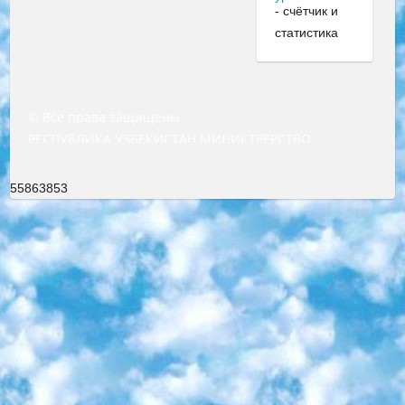
© Все права защищены
РЕСПУБЛИКА УЗБЕКИСТАН МИНИСТРЕРСТВО ДОШКОЛЬНОГО И ШКОЛЬНОГО ОБРАЗОВАНИЯ КОМАНДА в общеобразовательных учреждениях в 2023-2024 учебном году организация и проведение итоговой государственной аттестации обучающихся о Министра дошкольного и школьного образования Республики Узбекистан от 4 марта 2008 года (постановлением Минюста от 20 марта 2008 года № 1778 государственной регистрации) «Итоговое состояние учащихся общего среднего образования на основании положения об утверждении положения об аттестации общего среднего образования выпускной экзамен студентов в образовательных учреждениях в 2023-2024 учебном году В целях организации и прохождения аттестации приказываю: 1. Следующее: перечень предметов, по которым будет проводиться итоговая государственная аттестация и экзамен формы перевода согласно приложению 1; сертификаты международного образца, оценивающие уровень владения иностранными языками перечень согласно приложению 2; 2. Педагогический при специализированных образовательных учреждениях. научно-практический центр квалификации и международной оценки (Д.Давидова) 2024 г. До 25 марта: задания по предметам, по которым будет проводиться итоговая аттестация разработка и утверждение технических условий; итоговая аттестация на основании разработанного предметного задания разработка вопросов по предметам (устно и письменно), экзамен передача; общеобразовательные средние школы и специальные учебные заведения учащиеся выпускных классов школ и интернатов в агентской системе подготовка базы данных экзаменационных материалов и критериев оценки; перевод базы экзаменационных материалов на все языки обучения подать в Республиканский образовательный центр для изготовления; варианты экзаменов на основе разработанных контрольных материалов пусть будут поставлены задачи формирования. 3. Республиканский образовательный центр (Ш.Худайкулов) до 5 апреля 2024 года. до: база данных предоставленных экзаменационных материалов на все языки обучения перевод и экспертиза; для слепых, слабовидящих, глухих, слабослышащих и умственно отсталых детей учащиеся выпускных классов специализированных школ и школ-интернатов база данных экзаменационных материалов на всех преподаваемых языках подготовка критериев оценки; специализированные школы для умственно отсталых детей и технологии для учащихся выпускных классов школ-интернатов разработка соответствующих рекомендаций и критериев проведения ЕГЭ по естествознанию давать задания. 4. Педагогический при специализированных образовательных учреждениях. Научно-практический центр навыков и международной оценки (Д.Давидова), Республика образовательный центр (Худайкулов Ш.) итоговый государственный аттестационный экзамен ориентирован на творческое и логическое мышление при подготовке базы материалов учитывать введение заданий. 5. Следует отметить, что: сертификат государственного образца о знании общеобразовательного предмета и как минимум национальный уровень B1 по предметам на иностранных языках, указанным в Приложении 2. или международно признанный сертификат эквивалентного уровня студенты, изучающие определенный предмет, освобождаются от экзамена; по соответствующим предметам запланирована итоговая государственная аттестация за день до дня, путем жеребьевки Рабочей группой (в письменной форме по предметам, проводимым в форме) из числа сформированных вариантов выбрано 2 варианта; 2 выбранных варианта экзамена анонсированы на официальном сайте министерства и все выпускники по всей стране на основе этих вариантов проводит итоговую государственную аттестацию. 6. Государственное образование учащихся средних общеобразовательных учреждений. знания в соответствии с квалификационными требованиями, которые необходимо приобрести на основании стандартов итоговый (выпускной) контроль для 9 и 11 классов в целях тестирования Экзамены (далее – экзамены) состоят из предметов, перечисленных в приложении 1. будет сделано. 7. Экзамены пройдут с 26 мая по 15 июня 2024 г. (кроме науки физического воспитания). 8. Физическая для учащихся 9 классов общесредних образовательных учреждений. Экзамены по предмету «Образование, квалификация медицина» 1-6 мая 2024 года. сотрудники перевести под присмотр (с отклонениями в физическом или умственном развитии) специализированная школа для детей, школы-интернаты и со сколиозом школы-интернаты санаторного типа для больных детей исключены). 9. Он был слепым, слабовидящим и имел нарушения опорно-двигательного аппарата. экзамены в специализированных школах и интернатах для детей должны проводиться исходя из требований, предъявляемых к общеобразовательным учреждениям (физкультура кроме науки). 10. Специализированная школа для глухих и слабослышащих детей. и экзамены в интернатах и быть реализован в виде письменного теста по математике. 11. Специальность для умственно отсталых детей. Для 9 класса Родной язык и литературное письмо Государственный язык (язык обучения – узбекский). для неклассов) написано Математическое письмо Письменная/устная история Узбекистана Физическое воспитание практично Итоговый контроль Для 11 класса Написание родного языка и литературы (эссе) Математическое письмо Узбекский язык (обучение на узбекском языке) не посещающее общее среднее образование для учреждений)/Образовательное учреждение выбор письменный и устный Иностранный язык письменный/устный Письменная/устная история Узбекистана *По выбору студента:  Химия  Физика  Основы государственного права  География 10 бесплатных образовательных ресурсов - Мы составили подборку онлайн-проектов с интерактивными упражнениями, видеолекциями и статьями. Они помогут вам обрести новые и освежить старые знания бесплатно. 1. «ИНТУИТ» Старейшая образовательная площадка Рунета. Здесь вы найдёте сотни текстовых и видеокурсов на десятки различных тем — от программирования до психологии. Многие курсы подготовлены российскими университетами и крупными международными компаниями вроде Intel и Microsoft. Самостоятельное обучение бесплатное, но желающие могут оплатить услуги персональных наставников. 2. «Смартия» знакомит с актуальными профессиями и подсказывает, как им обучаться. Выбрав заинтересовавшую вас специальность — SMM-специалист, фотограф, веб-дизайнер или другую, — увидите список необходимых для неё умений. Чтобы вы могли освоить их самостоятельно, для каждого умения площадка отображает подборку ссылок на учебные материалы. Хотя «Смартия» ориентируется на русскоязычную аудиторию, часть контента всё же доступна только на английском. 3. «Лекторий Физтеха» Проект Московского физико-технического института (Физтеха). С его помощью вы можете смотреть онлайн серии лекций, записанные на видео в этом вузе. В числе доступных предметов — физика, биология, химия, информационные технологии и другие. К некоторым лекциям администрация ресурса прилагает готовые конспекты, которые можно скачивать в PDF-формате. 4. ITMOcourses Онлайн-площадка Санкт-Петербургского национального исследовательского университета информационных технологий, механики и оптики (ИТМО). Ресурс предоставляет свободный доступ к курсам, разработанным в этом вузе. Каталог материалов разбит на четыре категории: «Оптические системы и технологии», «Приборостроение и робототехника», «Информационные технологии» и «Биотехнологии». Курсы состоят из видеолекций, интерактивных демонстраций и заданий. 5. «КиберЛенинка» Электронная научная библиотека открытого доступа. Каталог площадки регулярно обрастает текстами статей из различных научных изданий. Сгруппированные по журналам и рубрикам публикации можно читать онлайн или скачивать целиком в PDF-формате. Проект нацелен на популяризацию науки за счёт открытого доступа к качественной информации. 6. «ПостНаука» На этом ресурсе публикуют подборки видеолекций, составленные экспертами из разных отраслей и объединённые общими темами. Среди них, к примеру, есть серии «Биоинформатика и геномика», «Культура средневековой Скандинавии» и Cinema Studies о теории кино. Каждая подборка лекций — логически связанная история, рассказанная экспертом от первого лица. Кроме того, на сайте появляются научно-образовательные статьи и тесты на разные темы. 7. «Newочём» Команда проекта «Newочём» отбирает самые интересные тексты из англоязычных СМИ и переводит те из них, за которые голосуют участники сообщества «ВКонтакте». По большей части это научно-популярные статьи. Редакторы придумывают лишь заголовки, в остальном содержание переводов соответствует оригиналам. Полные тексты можно читать прямо в социальной сети. 8. InternetUrok Онлайн-база материалов по основным дисциплинам школьной программы. Информация на сайте структурирована по классам, предметам и темам (урокам). Каждый урок состоит из видеолекций и конспектов. Есть также интерактивные тренажёры и тесты для закрепления пройденного материала. Даже если вы давно окончили школу, возможность повторить программу старших классов всегда может пригодиться. 9. Edutainme Ещё один ресурс об образовании. В отличие от Newtonew, как мне кажется, Edutainme больше ориентируется на представителей индустрии: педагогов, предпринимателей, разработчиков образовательных проектов. Но и любой, кто просто стремится к саморазвитию, найдёт на сайте много полезного и интересного для себя. Например, информацию о новых курсах и образовательных сервисах. 10. Newtonew Онлайн-медиа об образовании и обучении в широком смысле. Авторы Newtonew пишут об инструментах, заведениях, тактиках и стратегиях, которые помогают учить других и получать новые знания самостоятельно. На этой площадке вы найдёте новости, обзоры, аналитические мате
55863853