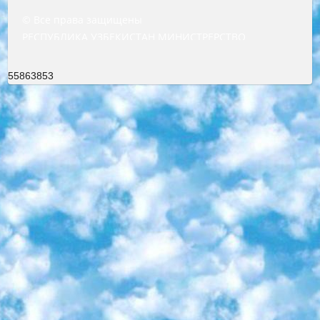
© Все права защищены
РЕСПУБЛИКА УЗБЕКИСТАН МИНИСТРЕРСТВО ДОШКОЛЬНОГО И ШКОЛЬНОГО ОБРАЗОВАНИЯ КОМАНДА в общеобразовательных учреждениях в 2023-2024 учебном году организация и проведение итоговой государственной аттестации обучающихся о Министра дошкольного и школьного образования Республики Узбекистан от 4 марта 2008 года (постановлением Минюста от 20 марта 2008 года № 1778 государственной регистрации) «Итоговое состояние учащихся общего среднего образования на основании положения об утверждении положения об аттестации общего среднего образования выпускной экзамен студентов в образовательных учреждениях в 2023-2024 учебном году В целях организации и прохождения аттестации приказываю: 1. Следующее: перечень предметов, по которым будет проводиться итоговая государственная аттестация и экзамен формы перевода согласно приложению 1; сертификаты международного образца, оценивающие уровень владения иностранными языками перечень согласно приложению 2; 2. Педагогический при специализированных образовательных учреждениях. научно-практический центр квалификации и международной оценки (Д.Давидова) 2024 г. До 25 марта: задания по предметам, по которым будет проводиться итоговая аттестация разработка и утверждение технических условий; итоговая аттестация на основании разработанного предметного задания разработка вопросов по предметам (устно и письменно), экзамен передача; общеобразовательные средние школы и специальные учебные заведения учащиеся выпускных классов школ и интернатов в агентской системе подготовка базы данных экзаменационных материалов и критериев оценки; перевод базы экзаменационных материалов на все языки обучения подать в Республиканский образовательный центр для изготовления; варианты экзаменов на основе разработанных контрольных материалов пусть будут поставлены задачи формирования. 3. Республиканский образовательный центр (Ш.Худайкулов) до 5 апреля 2024 года. до: база данных предоставленных экзаменационных материалов на все языки обучения перевод и экспертиза; для слепых, слабовидящих, глухих, слабослышащих и умственно отсталых детей учащиеся выпускных классов специализированных школ и школ-интернатов база данных экзаменационных материалов на всех преподаваемых языках подготовка критериев оценки; специализированные школы для умственно отсталых детей и технологии для учащихся выпускных классов школ-интернатов разработка соответствующих рекомендаций и критериев проведения ЕГЭ по естествознанию давать задания. 4. Педагогический при специализированных образовательных учреждениях. Научно-практический центр навыков и международной оценки (Д.Давидова), Республика образовательный центр (Худайкулов Ш.) итоговый государственный аттестационный экзамен ориентирован на творческое и логическое мышление при подготовке базы материалов учитывать введение заданий. 5. Следует отметить, что: сертификат государственного образца о знании общеобразовательного предмета и как минимум национальный уровень B1 по предметам на иностранных языках, указанным в Приложении 2. или международно признанный сертификат эквивалентного уровня студенты, изучающие определенный предмет, освобождаются от экзамена; по соответствующим предметам запланирована итоговая государственная аттестация за день до дня, путем жеребьевки Рабочей группой (в письменной форме по предметам, проводимым в форме) из числа сформированных вариантов выбрано 2 варианта; 2 выбранных варианта экзамена анонсированы на официальном сайте министерства и все выпускники по всей стране на основе этих вариантов проводит итоговую государственную аттестацию. 6. Государственное образование учащихся средних общеобразовательных учреждений. знания в соответствии с квалификационными требованиями, которые необходимо приобрести на основании стандартов итоговый (выпускной) контроль для 9 и 11 классов в целях тестирования Экзамены (далее – экзамены) состоят из предметов, перечисленных в приложении 1. будет сделано. 7. Экзамены пройдут с 26 мая по 15 июня 2024 г. (кроме науки физического воспитания). 8. Физическая для учащихся 9 классов общесредних образовательных учреждений. Экзамены по предмету «Образование, квалификация медицина» 1-6 мая 2024 года. сотрудники перевести под присмотр (с отклонениями в физическом или умственном развитии) специализированная школа для детей, школы-интернаты и со сколиозом школы-интернаты санаторного типа для больных детей исключены). 9. Он был слепым, слабовидящим и имел нарушения опорно-двигательного аппарата. экзамены в специализированных школах и интернатах для детей должны проводиться исходя из требований, предъявляемых к общеобразовательным учреждениям (физкультура кроме науки). 10. Специализированная школа для глухих и слабослышащих детей. и экзамены в интернатах и быть реализован в виде письменного теста по математике. 11. Специальность для умственно отсталых детей. Для 9 класса Родной язык и литературное письмо Государственный язык (язык обучения – узбекский). для неклассов) написано Математическое письмо Письменная/устная история Узбекистана Физическое воспитание практично Итоговый контроль Для 11 класса Написание родного языка и литературы (эссе) Математическое письмо Узбекский язык (обучение на узбекском языке) не посещающее общее среднее образование для учреждений)/Образовательное учреждение выбор письменный и устный Иностранный язык письменный/устный Письменная/устная история Узбекистана *По выбору студента:  Химия  Физика  Основы государственного права  География 10 бесплатных образовательных ресурсов - Мы составили подборку онлайн-проектов с интерактивными упражнениями, видеолекциями и статьями. Они помогут вам обрести новые и освежить старые знания бесплатно. 1. «ИНТУИТ» Старейшая образовательная площадка Рунета. Здесь вы найдёте сотни текстовых и видеокурсов на десятки различных тем — от программирования до психологии. Многие курсы подготовлены российскими университетами и крупными международными компаниями вроде Intel и Microsoft. Самостоятельное обучение бесплатное, но желающие могут оплатить услуги персональных наставников. 2. «Смартия» знакомит с актуальными профессиями и подсказывает, как им обучаться. Выбрав заинтересовавшую вас специальность — SMM-специалист, фотограф, веб-дизайнер или другую, — увидите список необходимых для неё умений. Чтобы вы могли освоить их самостоятельно, для каждого умения площадка отображает подборку ссылок на учебные материалы. Хотя «Смартия» ориентируется на русскоязычную аудиторию, часть контента всё же доступна только на английском. 3. «Лекторий Физтеха» Проект Московского физико-технического института (Физтеха). С его помощью вы можете смотреть онлайн серии лекций, записанные на видео в этом вузе. В числе доступных предметов — физика, биология, химия, информационные технологии и другие. К некоторым лекциям администрация ресурса прилагает готовые конспекты, которые можно скачивать в PDF-формате. 4. ITMOcourses Онлайн-площадка Санкт-Петербургского национального исследовательского университета информационных технологий, механики и оптики (ИТМО). Ресурс предоставляет свободный доступ к курсам, разработанным в этом вузе. Каталог материалов разбит на четыре категории: «Оптические системы и технологии», «Приборостроение и робототехника», «Информационные технологии» и «Биотехнологии». Курсы состоят из видеолекций, интерактивных демонстраций и заданий. 5. «КиберЛенинка» Электронная научная библиотека открытого доступа. Каталог площадки регулярно обрастает текстами статей из различных научных изданий. Сгруппированные по журналам и рубрикам публикации можно читать онлайн или скачивать целиком в PDF-формате. Проект нацелен на популяризацию науки за счёт открытого доступа к качественной информации. 6. «ПостНаука» На этом ресурсе публикуют подборки видеолекций, составленные экспертами из разных отраслей и объединённые общими темами. Среди них, к примеру, есть серии «Биоинформатика и геномика», «Культура средневековой Скандинавии» и Cinema Studies о теории кино. Каждая подборка лекций — логически связанная история, рассказанная экспертом от первого лица. Кроме того, на сайте появляются научно-образовательные статьи и тесты на разные темы. 7. «Newочём» Команда проекта «Newочём» отбирает самые интересные тексты из англоязычных СМИ и переводит те из них, за которые голосуют участники сообщества «ВКонтакте». По большей части это научно-популярные статьи. Редакторы придумывают лишь заголовки, в остальном содержание переводов соответствует оригиналам. Полные тексты можно читать прямо в социальной сети. 8. InternetUrok Онлайн-база материалов по основным дисциплинам школьной программы. Информация на сайте структурирована по классам, предметам и темам (урокам). Каждый урок состоит из видеолекций и конспектов. Есть также интерактивные тренажёры и тесты для закрепления пройденного материала. Даже если вы давно окончили школу, возможность повторить программу старших классов всегда может пригодиться. 9. Edutainme Ещё один ресурс об образовании. В отличие от Newtonew, как мне кажется, Edutainme больше ориентируется на представителей индустрии: педагогов, предпринимателей, разработчиков образовательных проектов. Но и любой, кто просто стремится к саморазвитию, найдёт на сайте много полезного и интересного для себя. Например, информацию о новых курсах и образовательных сервисах. 10. Newtonew Онлайн-медиа об образовании и обучении в широком смысле. Авторы Newtonew пишут об инструментах, заведениях, тактиках и стратегиях, которые помогают учить других и получать новые знания самостоятельно. На этой площадке вы найдёте новости, обзоры, аналитические мате
55863853