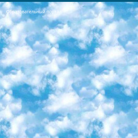
Образовательный портал
РЕСПУБЛИКА УЗБЕКИСТАН МИНИСТРЕРСТВО ДОШКОЛЬНОГО И ШКОЛЬНОГО ОБРАЗОВАНИЯ КОМАНДА в общеобразовательных учреждениях в 2023-2024 учебном году организация и проведение итоговой государственной аттестации обучающихся о Министра дошкольного и школьного образования Республики Узбекистан от 4 марта 2008 года (постановлением Минюста от 20 марта 2008 года № 1778 государственной регистрации) «Итоговое состояние учащихся общего среднего образования на основании положения об утверждении положения об аттестации общего среднего образования выпускной экзамен студентов в образовательных учреждениях в 2023-2024 учебном году В целях организации и прохождения аттестации приказываю: 1. Следующее: перечень предметов, по которым будет проводиться итоговая государственная аттестация и экзамен формы перевода согласно приложению 1; сертификаты международного образца, оценивающие уровень владения иностранными языками перечень согласно приложению 2; 2. Педагогический при специализированных образовательных учреждениях. научно-практический центр квалификации и международной оценки (Д.Давидова) 2024 г. До 25 марта: задания по предметам, по которым будет проводиться итоговая аттестация разработка и утверждение технических условий; итоговая аттестация на основании разработанного предметного задания разработка вопросов по предметам (устно и письменно), экзамен передача; общеобразовательные средние школы и специальные учебные заведения учащиеся выпускных классов школ и интернатов в агентской системе подготовка базы данных экзаменационных материалов и критериев оценки; перевод базы экзаменационных материалов на все языки обучения подать в Республиканский образовательный центр для изготовления; варианты экзаменов на основе разработанных контрольных материалов пусть будут поставлены задачи формирования. 3. Республиканский образовательный центр (Ш.Худайкулов) до 5 апреля 2024 года. до: база данных предоставленных экзаменационных материалов на все языки обучения перевод и экспертиза; для слепых, слабовидящих, глухих, слабослышащих и умственно отсталых детей учащиеся выпускных классов специализированных школ и школ-интернатов база данных экзаменационных материалов на всех преподаваемых языках подготовка критериев оценки; специализированные школы для умственно отсталых детей и технологии для учащихся выпускных классов школ-интернатов разработка соответствующих рекомендаций и критериев проведения ЕГЭ по естествознанию давать задания. 4. Педагогический при специализированных образовательных учреждениях. Научно-практический центр навыков и международной оценки (Д.Давидова), Республика образовательный центр (Худайкулов Ш.) итоговый государственный аттестационный экзамен ориентирован на творческое и логическое мышление при подготовке базы материалов учитывать введение заданий. 5. Следует отметить, что: сертификат государственного образца о знании общеобразовательного предмета и как минимум национальный уровень B1 по предметам на иностранных языках, указанным в Приложении 2. или международно признанный сертификат эквивалентного уровня студенты, изучающие определенный предмет, освобождаются от экзамена; по соответствующим предметам запланирована итоговая государственная аттестация за день до дня, путем жеребьевки Рабочей группой (в письменной форме по предметам, проводимым в форме) из числа сформированных вариантов выбрано 2 варианта; 2 выбранных варианта экзамена анонсированы на официальном сайте министерства и все выпускники по всей стране на основе этих вариантов проводит итоговую государственную аттестацию. 6. Государственное образование учащихся средних общеобразовательных учреждений. знания в соответствии с квалификационными требованиями, которые необходимо приобрести на основании стандартов итоговый (выпускной) контроль для 9 и 11 классов в целях тестирования Экзамены (далее – экзамены) состоят из предметов, перечисленных в приложении 1. будет сделано. 7. Экзамены пройдут с 26 мая по 15 июня 2024 г. (кроме науки физического воспитания). 8. Физическая для учащихся 9 классов общесредних образовательных учреждений. Экзамены по предмету «Образование, квалификация медицина» 1-6 мая 2024 года. сотрудники перевести под присмотр (с отклонениями в физическом или умственном развитии) специализированная школа для детей, школы-интернаты и со сколиозом школы-интернаты санаторного типа для больных детей исключены). 9. Он был слепым, слабовидящим и имел нарушения опорно-двигательного аппарата. экзамены в специализированных школах и интернатах для детей должны проводиться исходя из требований, предъявляемых к общеобразовательным учреждениям (физкультура кроме науки). 10. Специализированная школа для глухих и слабослышащих детей. и экзамены в интернатах и быть реализован в виде письменного теста по математике. 11. Специальность для умственно отсталых детей. Для 9 класса Родной язык и литературное письмо Государственный язык (язык обучения – узбекский). для неклассов) написано Математическое письмо Письменная/устная история Узбекистана Физическое воспитание практично Итоговый контроль Для 11 класса Написание родного языка и литературы (эссе) Математическое письмо Узбекский язык (обучение на узбекском языке) не посещающее общее среднее образование для учреждений)/Образовательное учреждение выбор письменный и устный Иностранный язык письменный/устный Письменная/устная история Узбекистана *По выбору студента:  Химия  Физика  Основы государственного права  География 10 бесплатных образовательных ресурсов - Мы составили подборку онлайн-проектов с интерактивными упражнениями, видеолекциями и статьями. Они помогут вам обрести новые и освежить старые знания бесплатно. 1. «ИНТУИТ» Старейшая образовательная площадка Рунета. Здесь вы найдёте сотни текстовых и видеокурсов на десятки различных тем — от программирования до психологии. Многие курсы подготовлены российскими университетами и крупными международными компаниями вроде Intel и Microsoft. Самостоятельное обучение бесплатное, но желающие могут оплатить услуги персональных наставников. 2. «Смартия» знакомит с актуальными профессиями и подсказывает, как им обучаться. Выбрав заинтересовавшую вас специальность — SMM-специалист, фотограф, веб-дизайнер или другую, — увидите список необходимых для неё умений. Чтобы вы могли освоить их самостоятельно, для каждого умения площадка отображает подборку ссылок на учебные материалы. Хотя «Смартия» ориентируется на русскоязычную аудиторию, часть контента всё же доступна только на английском. 3. «Лекторий Физтеха» Проект Московского физико-технического института (Физтеха). С его помощью вы можете смотреть онлайн серии лекций, записанные на видео в этом вузе. В числе доступных предметов — физика, биология, химия, информационные технологии и другие. К некоторым лекциям администрация ресурса прилагает готовые конспекты, которые можно скачивать в PDF-формате. 4. ITMOcourses Онлайн-площадка Санкт-Петербургского национального исследовательского университета информационных технологий, механики и оптики (ИТМО). Ресурс предоставляет свободный доступ к курсам, разработанным в этом вузе. Каталог материалов разбит на четыре категории: «Оптические системы и технологии», «Приборостроение и робототехника», «Информационные технологии» и «Биотехнологии». Курсы состоят из видеолекций, интерактивных демонстраций и заданий. 5. «КиберЛенинка» Электронная научная библиотека открытого доступа. Каталог площадки регулярно обрастает текстами статей из различных научных изданий. Сгруппированные по журналам и рубрикам публикации можно читать онлайн или скачивать целиком в PDF-формате. Проект нацелен на популяризацию науки за счёт открытого доступа к качественной информации. 6. «ПостНаука» На этом ресурсе публикуют подборки видеолекций, составленные экспертами из разных отраслей и объединённые общими темами. Среди них, к примеру, есть серии «Биоинформатика и геномика», «Культура средневековой Скандинавии» и Cinema Studies о теории кино. Каждая подборка лекций — логически связанная история, рассказанная экспертом от первого лица. Кроме того, на сайте появляются научно-образовательные статьи и тесты на разные темы. 7. «Newочём» Команда проекта «Newочём» отбирает самые интересные тексты из англоязычных СМИ и переводит те из них, за которые голосуют участники сообщества «ВКонтакте». По большей части это научно-популярные статьи. Редакторы придумывают лишь заголовки, в остальном содержание переводов соответствует оригиналам. Полные тексты можно читать прямо в социальной сети. 8. InternetUrok Онлайн-база материалов по основным дисциплинам школьной программы. Информация на сайте структурирована по классам, предметам и темам (урокам). Каждый урок состоит из видеолекций и конспектов. Есть также интерактивные тренажёры и тесты для закрепления пройденного материала. Даже если вы давно окончили школу, возможность повторить программу старших классов всегда может пригодиться. 9. Edutainme Ещё один ресурс об образовании. В отличие от Newtonew, как мне кажется, Edutainme больше ориентируется на представителей индустрии: педагогов, предпринимателей, разработчиков образовательных проектов. Но и любой, кто просто стремится к саморазвитию, найдёт на сайте много полезного и интересного для себя. Например, информацию о новых курсах и образовательных сервисах. 10. Newtonew Онлайн-медиа об образовании и обучении в широком смысле. Авторы Newtonew пишут об инструментах, заведениях, тактиках и стратегиях, которые помогают учить других и получать новые знания самостоятельно. На этой площадке вы найдёте новости, обзоры, аналитические мат