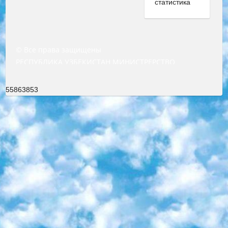
© Все права защищены
РЕСПУБЛИКА УЗБЕКИСТАН МИНИСТРЕРСТВО ДОШКОЛЬНОГО И ШКОЛЬНОГО ОБРАЗОВАНИЯ КОМАНДА в общеобразовательных учреждениях в 2023-2024 учебном году организация и проведение итоговой государственной аттестации обучающихся о Министра дошкольного и школьного образования Республики Узбекистан от 4 марта 2008 года (постановлением Минюста от 20 марта 2008 года № 1778 государственной регистрации) «Итоговое состояние учащихся общего среднего образования на основании положения об утверждении положения об аттестации общего среднего образования выпускной экзамен студентов в образовательных учреждениях в 2023-2024 учебном году В целях организации и прохождения аттестации приказываю: 1. Следующее: перечень предметов, по которым будет проводиться итоговая государственная аттестация и экзамен формы перевода согласно приложению 1; сертификаты международного образца, оценивающие уровень владения иностранными языками перечень согласно приложению 2; 2. Педагогический при специализированных образовательных учреждениях. научно-практический центр квалификации и международной оценки (Д.Давидова) 2024 г. До 25 марта: задания по предметам, по которым будет проводиться итоговая аттестация разработка и утверждение технических условий; итоговая аттестация на основании разработанного предметного задания разработка вопросов по предметам (устно и письменно), экзамен передача; общеобразовательные средние школы и специальные учебные заведения учащиеся выпускных классов школ и интернатов в агентской системе подготовка базы данных экзаменационных материалов и критериев оценки; перевод базы экзаменационных материалов на все языки обучения подать в Республиканский образовательный центр для изготовления; варианты экзаменов на основе разработанных контрольных материалов пусть будут поставлены задачи формирования. 3. Республиканский образовательный центр (Ш.Худайкулов) до 5 апреля 2024 года. до: база данных предоставленных экзаменационных материалов на все языки обучения перевод и экспертиза; для слепых, слабовидящих, глухих, слабослышащих и умственно отсталых детей учащиеся выпускных классов специализированных школ и школ-интернатов база данных экзаменационных материалов на всех преподаваемых языках подготовка критериев оценки; специализированные школы для умственно отсталых детей и технологии для учащихся выпускных классов школ-интернатов разработка соответствующих рекомендаций и критериев проведения ЕГЭ по естествознанию давать задания. 4. Педагогический при специализированных образовательных учреждениях. Научно-практический центр навыков и международной оценки (Д.Давидова), Республика образовательный центр (Худайкулов Ш.) итоговый государственный аттестационный экзамен ориентирован на творческое и логическое мышление при подготовке базы материалов учитывать введение заданий. 5. Следует отметить, что: сертификат государственного образца о знании общеобразовательного предмета и как минимум национальный уровень B1 по предметам на иностранных языках, указанным в Приложении 2. или международно признанный сертификат эквивалентного уровня студенты, изучающие определенный предмет, освобождаются от экзамена; по соответствующим предметам запланирована итоговая государственная аттестация за день до дня, путем жеребьевки Рабочей группой (в письменной форме по предметам, проводимым в форме) из числа сформированных вариантов выбрано 2 варианта; 2 выбранных варианта экзамена анонсированы на официальном сайте министерства и все выпускники по всей стране на основе этих вариантов проводит итоговую государственную аттестацию. 6. Государственное образование учащихся средних общеобразовательных учреждений. знания в соответствии с квалификационными требованиями, которые необходимо приобрести на основании стандартов итоговый (выпускной) контроль для 9 и 11 классов в целях тестирования Экзамены (далее – экзамены) состоят из предметов, перечисленных в приложении 1. будет сделано. 7. Экзамены пройдут с 26 мая по 15 июня 2024 г. (кроме науки физического воспитания). 8. Физическая для учащихся 9 классов общесредних образовательных учреждений. Экзамены по предмету «Образование, квалификация медицина» 1-6 мая 2024 года. сотрудники перевести под присмотр (с отклонениями в физическом или умственном развитии) специализированная школа для детей, школы-интернаты и со сколиозом школы-интернаты санаторного типа для больных детей исключены). 9. Он был слепым, слабовидящим и имел нарушения опорно-двигательного аппарата. экзамены в специализированных школах и интернатах для детей должны проводиться исходя из требований, предъявляемых к общеобразовательным учреждениям (физкультура кроме науки). 10. Специализированная школа для глухих и слабослышащих детей. и экзамены в интернатах и быть реализован в виде письменного теста по математике. 11. Специальность для умственно отсталых детей. Для 9 класса Родной язык и литературное письмо Государственный язык (язык обучения – узбекский). для неклассов) написано Математическое письмо Письменная/устная история Узбекистана Физическое воспитание практично Итоговый контроль Для 11 класса Написание родного языка и литературы (эссе) Математическое письмо Узбекский язык (обучение на узбекском языке) не посещающее общее среднее образование для учреждений)/Образовательное учреждение выбор письменный и устный Иностранный язык письменный/устный Письменная/устная история Узбекистана *По выбору студента:  Химия  Физика  Основы государственного права  География 10 бесплатных образовательных ресурсов - Мы составили подборку онлайн-проектов с интерактивными упражнениями, видеолекциями и статьями. Они помогут вам обрести новые и освежить старые знания бесплатно. 1. «ИНТУИТ» Старейшая образовательная площадка Рунета. Здесь вы найдёте сотни текстовых и видеокурсов на десятки различных тем — от программирования до психологии. Многие курсы подготовлены российскими университетами и крупными международными компаниями вроде Intel и Microsoft. Самостоятельное обучение бесплатное, но желающие могут оплатить услуги персональных наставников. 2. «Смартия» знакомит с актуальными профессиями и подсказывает, как им обучаться. Выбрав заинтересовавшую вас специальность — SMM-специалист, фотограф, веб-дизайнер или другую, — увидите список необходимых для неё умений. Чтобы вы могли освоить их самостоятельно, для каждого умения площадка отображает подборку ссылок на учебные материалы. Хотя «Смартия» ориентируется на русскоязычную аудиторию, часть контента всё же доступна только на английском. 3. «Лекторий Физтеха» Проект Московского физико-технического института (Физтеха). С его помощью вы можете смотреть онлайн серии лекций, записанные на видео в этом вузе. В числе доступных предметов — физика, биология, химия, информационные технологии и другие. К некоторым лекциям администрация ресурса прилагает готовые конспекты, которые можно скачивать в PDF-формате. 4. ITMOcourses Онлайн-площадка Санкт-Петербургского национального исследовательского университета информационных технологий, механики и оптики (ИТМО). Ресурс предоставляет свободный доступ к курсам, разработанным в этом вузе. Каталог материалов разбит на четыре категории: «Оптические системы и технологии», «Приборостроение и робототехника», «Информационные технологии» и «Биотехнологии». Курсы состоят из видеолекций, интерактивных демонстраций и заданий. 5. «КиберЛенинка» Электронная научная библиотека открытого доступа. Каталог площадки регулярно обрастает текстами статей из различных научных изданий. Сгруппированные по журналам и рубрикам публикации можно читать онлайн или скачивать целиком в PDF-формате. Проект нацелен на популяризацию науки за счёт открытого доступа к качественной информации. 6. «ПостНаука» На этом ресурсе публикуют подборки видеолекций, составленные экспертами из разных отраслей и объединённые общими темами. Среди них, к примеру, есть серии «Биоинформатика и геномика», «Культура средневековой Скандинавии» и Cinema Studies о теории кино. Каждая подборка лекций — логически связанная история, рассказанная экспертом от первого лица. Кроме того, на сайте появляются научно-образовательные статьи и тесты на разные темы. 7. «Newочём» Команда проекта «Newочём» отбирает самые интересные тексты из англоязычных СМИ и переводит те из них, за которые голосуют участники сообщества «ВКонтакте». По большей части это научно-популярные статьи. Редакторы придумывают лишь заголовки, в остальном содержание переводов соответствует оригиналам. Полные тексты можно читать прямо в социальной сети. 8. InternetUrok Онлайн-база материалов по основным дисциплинам школьной программы. Информация на сайте структурирована по классам, предметам и темам (урокам). Каждый урок состоит из видеолекций и конспектов. Есть также интерактивные тренажёры и тесты для закрепления пройденного материала. Даже если вы давно окончили школу, возможность повторить программу старших классов всегда может пригодиться. 9. Edutainme Ещё один ресурс об образовании. В отличие от Newtonew, как мне кажется, Edutainme больше ориентируется на представителей индустрии: педагогов, предпринимателей, разработчиков образовательных проектов. Но и любой, кто просто стремится к саморазвитию, найдёт на сайте много полезного и интересного для себя. Например, информацию о новых курсах и образовательных сервисах. 10. Newtonew Онлайн-медиа об образовании и обучении в широком смысле. Авторы Newtonew пишут об инструментах, заведениях, тактиках и стратегиях, которые помогают учить других и получать новые знания самостоятельно. На этой площадке вы найдёте новости, обзоры, аналитические мате
55863853