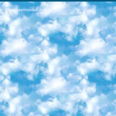
Образовательный портал
РЕСПУБЛИКА УЗБЕКИСТАН МИНИСТРЕРСТВО ДОШКОЛЬНОГО И ШКОЛЬНОГО ОБРАЗОВАНИЯ КОМАНДА в общеобразовательных учреждениях в 2023-2024 учебном году организация и проведение итоговой государственной аттестации обучающихся о Министра дошкольного и школьного образования Республики Узбекистан от 4 марта 2008 года (постановлением Минюста от 20 марта 2008 года № 1778 государственной регистрации) «Итоговое состояние учащихся общего среднего образования на основании положения об утверждении положения об аттестации общего среднего образования выпускной экзамен студентов в образовательных учреждениях в 2023-2024 учебном году В целях организации и прохождения аттестации приказываю: 1. Следующее: перечень предметов, по которым будет проводиться итоговая государственная аттестация и экзамен формы перевода согласно приложению 1; сертификаты международного образца, оценивающие уровень владения иностранными языками перечень согласно приложению 2; 2. Педагогический при специализированных образовательных учреждениях. научно-практический центр квалификации и международной оценки (Д.Давидова) 2024 г. До 25 марта: задания по предметам, по которым будет проводиться итоговая аттестация разработка и утверждение технических условий; итоговая аттестация на основании разработанного предметного задания разработка вопросов по предметам (устно и письменно), экзамен передача; общеобразовательные средние школы и специальные учебные заведения учащиеся выпускных классов школ и интернатов в агентской системе подготовка базы данных экзаменационных материалов и критериев оценки; перевод базы экзаменационных материалов на все языки обучения подать в Республиканский образовательный центр для изготовления; варианты экзаменов на основе разработанных контрольных материалов пусть будут поставлены задачи формирования. 3. Республиканский образовательный центр (Ш.Худайкулов) до 5 апреля 2024 года. до: база данных предоставленных экзаменационных материалов на все языки обучения перевод и экспертиза; для слепых, слабовидящих, глухих, слабослышащих и умственно отсталых детей учащиеся выпускных классов специализированных школ и школ-интернатов база данных экзаменационных материалов на всех преподаваемых языках подготовка критериев оценки; специализированные школы для умственно отсталых детей и технологии для учащихся выпускных классов школ-интернатов разработка соответствующих рекомендаций и критериев проведения ЕГЭ по естествознанию давать задания. 4. Педагогический при специализированных образовательных учреждениях. Научно-практический центр навыков и международной оценки (Д.Давидова), Республика образовательный центр (Худайкулов Ш.) итоговый государственный аттестационный экзамен ориентирован на творческое и логическое мышление при подготовке базы материалов учитывать введение заданий. 5. Следует отметить, что: сертификат государственного образца о знании общеобразовательного предмета и как минимум национальный уровень B1 по предметам на иностранных языках, указанным в Приложении 2. или международно признанный сертификат эквивалентного уровня студенты, изучающие определенный предмет, освобождаются от экзамена; по соответствующим предметам запланирована итоговая государственная аттестация за день до дня, путем жеребьевки Рабочей группой (в письменной форме по предметам, проводимым в форме) из числа сформированных вариантов выбрано 2 варианта; 2 выбранных варианта экзамена анонсированы на официальном сайте министерства и все выпускники по всей стране на основе этих вариантов проводит итоговую государственную аттестацию. 6. Государственное образование учащихся средних общеобразовательных учреждений. знания в соответствии с квалификационными требованиями, которые необходимо приобрести на основании стандартов итоговый (выпускной) контроль для 9 и 11 классов в целях тестирования Экзамены (далее – экзамены) состоят из предметов, перечисленных в приложении 1. будет сделано. 7. Экзамены пройдут с 26 мая по 15 июня 2024 г. (кроме науки физического воспитания). 8. Физическая для учащихся 9 классов общесредних образовательных учреждений. Экзамены по предмету «Образование, квалификация медицина» 1-6 мая 2024 года. сотрудники перевести под присмотр (с отклонениями в физическом или умственном развитии) специализированная школа для детей, школы-интернаты и со сколиозом школы-интернаты санаторного типа для больных детей исключены). 9. Он был слепым, слабовидящим и имел нарушения опорно-двигательного аппарата. экзамены в специализированных школах и интернатах для детей должны проводиться исходя из требований, предъявляемых к общеобразовательным учреждениям (физкультура кроме науки). 10. Специализированная школа для глухих и слабослышащих детей. и экзамены в интернатах и быть реализован в виде письменного теста по математике. 11. Специальность для умственно отсталых детей. Для 9 класса Родной язык и литературное письмо Государственный язык (язык обучения – узбекский). для неклассов) написано Математическое письмо Письменная/устная история Узбекистана Физическое воспитание практично Итоговый контроль Для 11 класса Написание родного языка и литературы (эссе) Математическое письмо Узбекский язык (обучение на узбекском языке) не посещающее общее среднее образование для учреждений)/Образовательное учреждение выбор письменный и устный Иностранный язык письменный/устный Письменная/устная история Узбекистана *По выбору студента:  Химия  Физика  Основы государственного права  География 10 бесплатных образовательных ресурсов - Мы составили подборку онлайн-проектов с интерактивными упражнениями, видеолекциями и статьями. Они помогут вам обрести новые и освежить старые знания бесплатно. 1. «ИНТУИТ» Старейшая образовательная площадка Рунета. Здесь вы найдёте сотни текстовых и видеокурсов на десятки различных тем — от программирования до психологии. Многие курсы подготовлены российскими университетами и крупными международными компаниями вроде Intel и Microsoft. Самостоятельное обучение бесплатное, но желающие могут оплатить услуги персональных наставников. 2. «Смартия» знакомит с актуальными профессиями и подсказывает, как им обучаться. Выбрав заинтересовавшую вас специальность — SMM-специалист, фотограф, веб-дизайнер или другую, — увидите список необходимых для неё умений. Чтобы вы могли освоить их самостоятельно, для каждого умения площадка отображает подборку ссылок на учебные материалы. Хотя «Смартия» ориентируется на русскоязычную аудиторию, часть контента всё же доступна только на английском. 3. «Лекторий Физтеха» Проект Московского физико-технического института (Физтеха). С его помощью вы можете смотреть онлайн серии лекций, записанные на видео в этом вузе. В числе доступных предметов — физика, биология, химия, информационные технологии и другие. К некоторым лекциям администрация ресурса прилагает готовые конспекты, которые можно скачивать в PDF-формате. 4. ITMOcourses Онлайн-площадка Санкт-Петербургского национального исследовательского университета информационных технологий, механики и оптики (ИТМО). Ресурс предоставляет свободный доступ к курсам, разработанным в этом вузе. Каталог материалов разбит на четыре категории: «Оптические системы и технологии», «Приборостроение и робототехника», «Информационные технологии» и «Биотехнологии». Курсы состоят из видеолекций, интерактивных демонстраций и заданий. 5. «КиберЛенинка» Электронная научная библиотека открытого доступа. Каталог площадки регулярно обрастает текстами статей из различных научных изданий. Сгруппированные по журналам и рубрикам публикации можно читать онлайн или скачивать целиком в PDF-формате. Проект нацелен на популяризацию науки за счёт открытого доступа к качественной информации. 6. «ПостНаука» На этом ресурсе публикуют подборки видеолекций, составленные экспертами из разных отраслей и объединённые общими темами. Среди них, к примеру, есть серии «Биоинформатика и геномика», «Культура средневековой Скандинавии» и Cinema Studies о теории кино. Каждая подборка лекций — логически связанная история, рассказанная экспертом от первого лица. Кроме того, на сайте появляются научно-образовательные статьи и тесты на разные темы. 7. «Newочём» Команда проекта «Newочём» отбирает самые интересные тексты из англоязычных СМИ и переводит те из них, за которые голосуют участники сообщества «ВКонтакте». По большей части это научно-популярные статьи. Редакторы придумывают лишь заголовки, в остальном содержание переводов соответствует оригиналам. Полные тексты можно читать прямо в социальной сети. 8. InternetUrok Онлайн-база материалов по основным дисциплинам школьной программы. Информация на сайте структурирована по классам, предметам и темам (урокам). Каждый урок состоит из видеолекций и конспектов. Есть также интерактивные тренажёры и тесты для закрепления пройденного материала. Даже если вы давно окончили школу, возможность повторить программу старших классов всегда может пригодиться. 9. Edutainme Ещё один ресурс об образовании. В отличие от Newtonew, как мне кажется, Edutainme больше ориентируется на представителей индустрии: педагогов, предпринимателей, разработчиков образовательных проектов. Но и любой, кто просто стремится к саморазвитию, найдёт на сайте много полезного и интересного для себя. Например, информацию о новых курсах и образовательных сервисах. 10. Newtonew Онлайн-медиа об образовании и обучении в широком смысле. Авторы Newtonew пишут об инструментах, заведениях, тактиках и стратегиях, которые помогают учить других и получать новые знания самостоятельно. На этой площадке вы найдёте новости, обзоры, аналитические мат