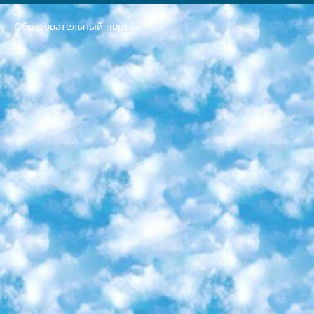
Образовательный портал
РЕСПУБЛИКА УЗБЕКИСТАН МИНИСТРЕРСТВО ДОШКОЛЬНОГО И ШКОЛЬНОГО ОБРАЗОВАНИЯ КОМАНДА в общеобразовательных учреждениях в 2023-2024 учебном году организация и проведение итоговой государственной аттестации обучающихся о Министра дошкольного и школьного образования Республики Узбекистан от 4 марта 2008 года (постановлением Минюста от 20 марта 2008 года № 1778 государственной регистрации) «Итоговое состояние учащихся общего среднего образования на основании положения об утверждении положения об аттестации общего среднего образования выпускной экзамен студентов в образовательных учреждениях в 2023-2024 учебном году В целях организации и прохождения аттестации приказываю: 1. Следующее: перечень предметов, по которым будет проводиться итоговая государственная аттестация и экзамен формы перевода согласно приложению 1; сертификаты международного образца, оценивающие уровень владения иностранными языками перечень согласно приложению 2; 2. Педагогический при специализированных образовательных учреждениях. научно-практический центр квалификации и международной оценки (Д.Давидова) 2024 г. До 25 марта: задания по предметам, по которым будет проводиться итоговая аттестация разработка и утверждение технических условий; итоговая аттестация на основании разработанного предметного задания разработка вопросов по предметам (устно и письменно), экзамен передача; общеобразовательные средние школы и специальные учебные заведения учащиеся выпускных классов школ и интернатов в агентской системе подготовка базы данных экзаменационных материалов и критериев оценки; перевод базы экзаменационных материалов на все языки обучения подать в Республиканский образовательный центр для изготовления; варианты экзаменов на основе разработанных контрольных материалов пусть будут поставлены задачи формирования. 3. Республиканский образовательный центр (Ш.Худайкулов) до 5 апреля 2024 года. до: база данных предоставленных экзаменационных материалов на все языки обучения перевод и экспертиза; для слепых, слабовидящих, глухих, слабослышащих и умственно отсталых детей учащиеся выпускных классов специализированных школ и школ-интернатов база данных экзаменационных материалов на всех преподаваемых языках подготовка критериев оценки; специализированные школы для умственно отсталых детей и технологии для учащихся выпускных классов школ-интернатов разработка соответствующих рекомендаций и критериев проведения ЕГЭ по естествознанию давать задания. 4. Педагогический при специализированных образовательных учреждениях. Научно-практический центр навыков и международной оценки (Д.Давидова), Республика образовательный центр (Худайкулов Ш.) итоговый государственный аттестационный экзамен ориентирован на творческое и логическое мышление при подготовке базы материалов учитывать введение заданий. 5. Следует отметить, что: сертификат государственного образца о знании общеобразовательного предмета и как минимум национальный уровень B1 по предметам на иностранных языках, указанным в Приложении 2. или международно признанный сертификат эквивалентного уровня студенты, изучающие определенный предмет, освобождаются от экзамена; по соответствующим предметам запланирована итоговая государственная аттестация за день до дня, путем жеребьевки Рабочей группой (в письменной форме по предметам, проводимым в форме) из числа сформированных вариантов выбрано 2 варианта; 2 выбранных варианта экзамена анонсированы на официальном сайте министерства и все выпускники по всей стране на основе этих вариантов проводит итоговую государственную аттестацию. 6. Государственное образование учащихся средних общеобразовательных учреждений. знания в соответствии с квалификационными требованиями, которые необходимо приобрести на основании стандартов итоговый (выпускной) контроль для 9 и 11 классов в целях тестирования Экзамены (далее – экзамены) состоят из предметов, перечисленных в приложении 1. будет сделано. 7. Экзамены пройдут с 26 мая по 15 июня 2024 г. (кроме науки физического воспитания). 8. Физическая для учащихся 9 классов общесредних образовательных учреждений. Экзамены по предмету «Образование, квалификация медицина» 1-6 мая 2024 года. сотрудники перевести под присмотр (с отклонениями в физическом или умственном развитии) специализированная школа для детей, школы-интернаты и со сколиозом школы-интернаты санаторного типа для больных детей исключены). 9. Он был слепым, слабовидящим и имел нарушения опорно-двигательного аппарата. экзамены в специализированных школах и интернатах для детей должны проводиться исходя из требований, предъявляемых к общеобразовательным учреждениям (физкультура кроме науки). 10. Специализированная школа для глухих и слабослышащих детей. и экзамены в интернатах и быть реализован в виде письменного теста по математике. 11. Специальность для умственно отсталых детей. Для 9 класса Родной язык и литературное письмо Государственный язык (язык обучения – узбекский). для неклассов) написано Математическое письмо Письменная/устная история Узбекистана Физическое воспитание практично Итоговый контроль Для 11 класса Написание родного языка и литературы (эссе) Математическое письмо Узбекский язык (обучение на узбекском языке) не посещающее общее среднее образование для учреждений)/Образовательное учреждение выбор письменный и устный Иностранный язык письменный/устный Письменная/устная история Узбекистана *По выбору студента:  Химия  Физика  Основы государственного права  География 10 бесплатных образовательных ресурсов - Мы составили подборку онлайн-проектов с интерактивными упражнениями, видеолекциями и статьями. Они помогут вам обрести новые и освежить старые знания бесплатно. 1. «ИНТУИТ» Старейшая образовательная площадка Рунета. Здесь вы найдёте сотни текстовых и видеокурсов на десятки различных тем — от программирования до психологии. Многие курсы подготовлены российскими университетами и крупными международными компаниями вроде Intel и Microsoft. Самостоятельное обучение бесплатное, но желающие могут оплатить услуги персональных наставников. 2. «Смартия» знакомит с актуальными профессиями и подсказывает, как им обучаться. Выбрав заинтересовавшую вас специальность — SMM-специалист, фотограф, веб-дизайнер или другую, — увидите список необходимых для неё умений. Чтобы вы могли освоить их самостоятельно, для каждого умения площадка отображает подборку ссылок на учебные материалы. Хотя «Смартия» ориентируется на русскоязычную аудиторию, часть контента всё же доступна только на английском. 3. «Лекторий Физтеха» Проект Московского физико-технического института (Физтеха). С его помощью вы можете смотреть онлайн серии лекций, записанные на видео в этом вузе. В числе доступных предметов — физика, биология, химия, информационные технологии и другие. К некоторым лекциям администрация ресурса прилагает готовые конспекты, которые можно скачивать в PDF-формате. 4. ITMOcourses Онлайн-площадка Санкт-Петербургского национального исследовательского университета информационных технологий, механики и оптики (ИТМО). Ресурс предоставляет свободный доступ к курсам, разработанным в этом вузе. Каталог материалов разбит на четыре категории: «Оптические системы и технологии», «Приборостроение и робототехника», «Информационные технологии» и «Биотехнологии». Курсы состоят из видеолекций, интерактивных демонстраций и заданий. 5. «КиберЛенинка» Электронная научная библиотека открытого доступа. Каталог площадки регулярно обрастает текстами статей из различных научных изданий. Сгруппированные по журналам и рубрикам публикации можно читать онлайн или скачивать целиком в PDF-формате. Проект нацелен на популяризацию науки за счёт открытого доступа к качественной информации. 6. «ПостНаука» На этом ресурсе публикуют подборки видеолекций, составленные экспертами из разных отраслей и объединённые общими темами. Среди них, к примеру, есть серии «Биоинформатика и геномика», «Культура средневековой Скандинавии» и Cinema Studies о теории кино. Каждая подборка лекций — логически связанная история, рассказанная экспертом от первого лица. Кроме того, на сайте появляются научно-образовательные статьи и тесты на разные темы. 7. «Newочём» Команда проекта «Newочём» отбирает самые интересные тексты из англоязычных СМИ и переводит те из них, за которые голосуют участники сообщества «ВКонтакте». По большей части это научно-популярные статьи. Редакторы придумывают лишь заголовки, в остальном содержание переводов соответствует оригиналам. Полные тексты можно читать прямо в социальной сети. 8. InternetUrok Онлайн-база материалов по основным дисциплинам школьной программы. Информация на сайте структурирована по классам, предметам и темам (урокам). Каждый урок состоит из видеолекций и конспектов. Есть также интерактивные тренажёры и тесты для закрепления пройденного материала. Даже если вы давно окончили школу, возможность повторить программу старших классов всегда может пригодиться. 9. Edutainme Ещё один ресурс об образовании. В отличие от Newtonew, как мне кажется, Edutainme больше ориентируется на представителей индустрии: педагогов, предпринимателей, разработчиков образовательных проектов. Но и любой, кто просто стремится к саморазвитию, найдёт на сайте много полезного и интересного для себя. Например, информацию о новых курсах и образовательных сервисах. 10. Newtonew Онлайн-медиа об образовании и обучении в широком смысле. Авторы Newtonew пишут об инструментах, заведениях, тактиках и стратегиях, которые помогают учить других и получать новые знания самостоятельно. На этой площадке вы найдёте новости, обзоры, аналитические мат