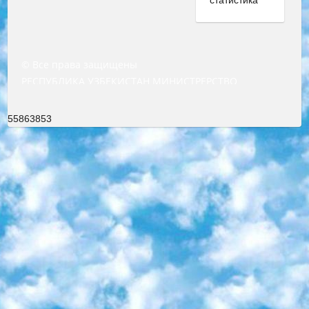
© Все права защищены
РЕСПУБЛИКА УЗБЕКИСТАН МИНИСТРЕРСТВО ДОШКОЛЬНОГО И ШКОЛЬНОГО ОБРАЗОВАНИЯ КОМАНДА в общеобразовательных учреждениях в 2023-2024 учебном году организация и проведение итоговой государственной аттестации обучающихся о Министра дошкольного и школьного образования Республики Узбекистан от 4 марта 2008 года (постановлением Минюста от 20 марта 2008 года № 1778 государственной регистрации) «Итоговое состояние учащихся общего среднего образования на основании положения об утверждении положения об аттестации общего среднего образования выпускной экзамен студентов в образовательных учреждениях в 2023-2024 учебном году В целях организации и прохождения аттестации приказываю: 1. Следующее: перечень предметов, по которым будет проводиться итоговая государственная аттестация и экзамен формы перевода согласно приложению 1; сертификаты международного образца, оценивающие уровень владения иностранными языками перечень согласно приложению 2; 2. Педагогический при специализированных образовательных учреждениях. научно-практический центр квалификации и международной оценки (Д.Давидова) 2024 г. До 25 марта: задания по предметам, по которым будет проводиться итоговая аттестация разработка и утверждение технических условий; итоговая аттестация на основании разработанного предметного задания разработка вопросов по предметам (устно и письменно), экзамен передача; общеобразовательные средние школы и специальные учебные заведения учащиеся выпускных классов школ и интернатов в агентской системе подготовка базы данных экзаменационных материалов и критериев оценки; перевод базы экзаменационных материалов на все языки обучения подать в Республиканский образовательный центр для изготовления; варианты экзаменов на основе разработанных контрольных материалов пусть будут поставлены задачи формирования. 3. Республиканский образовательный центр (Ш.Худайкулов) до 5 апреля 2024 года. до: база данных предоставленных экзаменационных материалов на все языки обучения перевод и экспертиза; для слепых, слабовидящих, глухих, слабослышащих и умственно отсталых детей учащиеся выпускных классов специализированных школ и школ-интернатов база данных экзаменационных материалов на всех преподаваемых языках подготовка критериев оценки; специализированные школы для умственно отсталых детей и технологии для учащихся выпускных классов школ-интернатов разработка соответствующих рекомендаций и критериев проведения ЕГЭ по естествознанию давать задания. 4. Педагогический при специализированных образовательных учреждениях. Научно-практический центр навыков и международной оценки (Д.Давидова), Республика образовательный центр (Худайкулов Ш.) итоговый государственный аттестационный экзамен ориентирован на творческое и логическое мышление при подготовке базы материалов учитывать введение заданий. 5. Следует отметить, что: сертификат государственного образца о знании общеобразовательного предмета и как минимум национальный уровень B1 по предметам на иностранных языках, указанным в Приложении 2. или международно признанный сертификат эквивалентного уровня студенты, изучающие определенный предмет, освобождаются от экзамена; по соответствующим предметам запланирована итоговая государственная аттестация за день до дня, путем жеребьевки Рабочей группой (в письменной форме по предметам, проводимым в форме) из числа сформированных вариантов выбрано 2 варианта; 2 выбранных варианта экзамена анонсированы на официальном сайте министерства и все выпускники по всей стране на основе этих вариантов проводит итоговую государственную аттестацию. 6. Государственное образование учащихся средних общеобразовательных учреждений. знания в соответствии с квалификационными требованиями, которые необходимо приобрести на основании стандартов итоговый (выпускной) контроль для 9 и 11 классов в целях тестирования Экзамены (далее – экзамены) состоят из предметов, перечисленных в приложении 1. будет сделано. 7. Экзамены пройдут с 26 мая по 15 июня 2024 г. (кроме науки физического воспитания). 8. Физическая для учащихся 9 классов общесредних образовательных учреждений. Экзамены по предмету «Образование, квалификация медицина» 1-6 мая 2024 года. сотрудники перевести под присмотр (с отклонениями в физическом или умственном развитии) специализированная школа для детей, школы-интернаты и со сколиозом школы-интернаты санаторного типа для больных детей исключены). 9. Он был слепым, слабовидящим и имел нарушения опорно-двигательного аппарата. экзамены в специализированных школах и интернатах для детей должны проводиться исходя из требований, предъявляемых к общеобразовательным учреждениям (физкультура кроме науки). 10. Специализированная школа для глухих и слабослышащих детей. и экзамены в интернатах и быть реализован в виде письменного теста по математике. 11. Специальность для умственно отсталых детей. Для 9 класса Родной язык и литературное письмо Государственный язык (язык обучения – узбекский). для неклассов) написано Математическое письмо Письменная/устная история Узбекистана Физическое воспитание практично Итоговый контроль Для 11 класса Написание родного языка и литературы (эссе) Математическое письмо Узбекский язык (обучение на узбекском языке) не посещающее общее среднее образование для учреждений)/Образовательное учреждение выбор письменный и устный Иностранный язык письменный/устный Письменная/устная история Узбекистана *По выбору студента:  Химия  Физика  Основы государственного права  География 10 бесплатных образовательных ресурсов - Мы составили подборку онлайн-проектов с интерактивными упражнениями, видеолекциями и статьями. Они помогут вам обрести новые и освежить старые знания бесплатно. 1. «ИНТУИТ» Старейшая образовательная площадка Рунета. Здесь вы найдёте сотни текстовых и видеокурсов на десятки различных тем — от программирования до психологии. Многие курсы подготовлены российскими университетами и крупными международными компаниями вроде Intel и Microsoft. Самостоятельное обучение бесплатное, но желающие могут оплатить услуги персональных наставников. 2. «Смартия» знакомит с актуальными профессиями и подсказывает, как им обучаться. Выбрав заинтересовавшую вас специальность — SMM-специалист, фотограф, веб-дизайнер или другую, — увидите список необходимых для неё умений. Чтобы вы могли освоить их самостоятельно, для каждого умения площадка отображает подборку ссылок на учебные материалы. Хотя «Смартия» ориентируется на русскоязычную аудиторию, часть контента всё же доступна только на английском. 3. «Лекторий Физтеха» Проект Московского физико-технического института (Физтеха). С его помощью вы можете смотреть онлайн серии лекций, записанные на видео в этом вузе. В числе доступных предметов — физика, биология, химия, информационные технологии и другие. К некоторым лекциям администрация ресурса прилагает готовые конспекты, которые можно скачивать в PDF-формате. 4. ITMOcourses Онлайн-площадка Санкт-Петербургского национального исследовательского университета информационных технологий, механики и оптики (ИТМО). Ресурс предоставляет свободный доступ к курсам, разработанным в этом вузе. Каталог материалов разбит на четыре категории: «Оптические системы и технологии», «Приборостроение и робототехника», «Информационные технологии» и «Биотехнологии». Курсы состоят из видеолекций, интерактивных демонстраций и заданий. 5. «КиберЛенинка» Электронная научная библиотека открытого доступа. Каталог площадки регулярно обрастает текстами статей из различных научных изданий. Сгруппированные по журналам и рубрикам публикации можно читать онлайн или скачивать целиком в PDF-формате. Проект нацелен на популяризацию науки за счёт открытого доступа к качественной информации. 6. «ПостНаука» На этом ресурсе публикуют подборки видеолекций, составленные экспертами из разных отраслей и объединённые общими темами. Среди них, к примеру, есть серии «Биоинформатика и геномика», «Культура средневековой Скандинавии» и Cinema Studies о теории кино. Каждая подборка лекций — логически связанная история, рассказанная экспертом от первого лица. Кроме того, на сайте появляются научно-образовательные статьи и тесты на разные темы. 7. «Newочём» Команда проекта «Newочём» отбирает самые интересные тексты из англоязычных СМИ и переводит те из них, за которые голосуют участники сообщества «ВКонтакте». По большей части это научно-популярные статьи. Редакторы придумывают лишь заголовки, в остальном содержание переводов соответствует оригиналам. Полные тексты можно читать прямо в социальной сети. 8. InternetUrok Онлайн-база материалов по основным дисциплинам школьной программы. Информация на сайте структурирована по классам, предметам и темам (урокам). Каждый урок состоит из видеолекций и конспектов. Есть также интерактивные тренажёры и тесты для закрепления пройденного материала. Даже если вы давно окончили школу, возможность повторить программу старших классов всегда может пригодиться. 9. Edutainme Ещё один ресурс об образовании. В отличие от Newtonew, как мне кажется, Edutainme больше ориентируется на представителей индустрии: педагогов, предпринимателей, разработчиков образовательных проектов. Но и любой, кто просто стремится к саморазвитию, найдёт на сайте много полезного и интересного для себя. Например, информацию о новых курсах и образовательных сервисах. 10. Newtonew Онлайн-медиа об образовании и обучении в широком смысле. Авторы Newtonew пишут об инструментах, заведениях, тактиках и стратегиях, которые помогают учить других и получать новые знания самостоятельно. На этой площадке вы найдёте новости, обзоры, аналитические мате
55863853