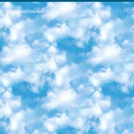
Образовательный портал
РЕСПУБЛИКА УЗБЕКИСТАН МИНИСТРЕРСТВО ДОШКОЛЬНОГО И ШКОЛЬНОГО ОБРАЗОВАНИЯ КОМАНДА в общеобразовательных учреждениях в 2023-2024 учебном году организация и проведение итоговой государственной аттестации обучающихся о Министра дошкольного и школьного образования Республики Узбекистан от 4 марта 2008 года (постановлением Минюста от 20 марта 2008 года № 1778 государственной регистрации) «Итоговое состояние учащихся общего среднего образования на основании положения об утверждении положения об аттестации общего среднего образования выпускной экзамен студентов в образовательных учреждениях в 2023-2024 учебном году В целях организации и прохождения аттестации приказываю: 1. Следующее: перечень предметов, по которым будет проводиться итоговая государственная аттестация и экзамен формы перевода согласно приложению 1; сертификаты международного образца, оценивающие уровень владения иностранными языками перечень согласно приложению 2; 2. Педагогический при специализированных образовательных учреждениях. научно-практический центр квалификации и международной оценки (Д.Давидова) 2024 г. До 25 марта: задания по предметам, по которым будет проводиться итоговая аттестация разработка и утверждение технических условий; итоговая аттестация на основании разработанного предметного задания разработка вопросов по предметам (устно и письменно), экзамен передача; общеобразовательные средние школы и специальные учебные заведения учащиеся выпускных классов школ и интернатов в агентской системе подготовка базы данных экзаменационных материалов и критериев оценки; перевод базы экзаменационных материалов на все языки обучения подать в Республиканский образовательный центр для изготовления; варианты экзаменов на основе разработанных контрольных материалов пусть будут поставлены задачи формирования. 3. Республиканский образовательный центр (Ш.Худайкулов) до 5 апреля 2024 года. до: база данных предоставленных экзаменационных материалов на все языки обучения перевод и экспертиза; для слепых, слабовидящих, глухих, слабослышащих и умственно отсталых детей учащиеся выпускных классов специализированных школ и школ-интернатов база данных экзаменационных материалов на всех преподаваемых языках подготовка критериев оценки; специализированные школы для умственно отсталых детей и технологии для учащихся выпускных классов школ-интернатов разработка соответствующих рекомендаций и критериев проведения ЕГЭ по естествознанию давать задания. 4. Педагогический при специализированных образовательных учреждениях. Научно-практический центр навыков и международной оценки (Д.Давидова), Республика образовательный центр (Худайкулов Ш.) итоговый государственный аттестационный экзамен ориентирован на творческое и логическое мышление при подготовке базы материалов учитывать введение заданий. 5. Следует отметить, что: сертификат государственного образца о знании общеобразовательного предмета и как минимум национальный уровень B1 по предметам на иностранных языках, указанным в Приложении 2. или международно признанный сертификат эквивалентного уровня студенты, изучающие определенный предмет, освобождаются от экзамена; по соответствующим предметам запланирована итоговая государственная аттестация за день до дня, путем жеребьевки Рабочей группой (в письменной форме по предметам, проводимым в форме) из числа сформированных вариантов выбрано 2 варианта; 2 выбранных варианта экзамена анонсированы на официальном сайте министерства и все выпускники по всей стране на основе этих вариантов проводит итоговую государственную аттестацию. 6. Государственное образование учащихся средних общеобразовательных учреждений. знания в соответствии с квалификационными требованиями, которые необходимо приобрести на основании стандартов итоговый (выпускной) контроль для 9 и 11 классов в целях тестирования Экзамены (далее – экзамены) состоят из предметов, перечисленных в приложении 1. будет сделано. 7. Экзамены пройдут с 26 мая по 15 июня 2024 г. (кроме науки физического воспитания). 8. Физическая для учащихся 9 классов общесредних образовательных учреждений. Экзамены по предмету «Образование, квалификация медицина» 1-6 мая 2024 года. сотрудники перевести под присмотр (с отклонениями в физическом или умственном развитии) специализированная школа для детей, школы-интернаты и со сколиозом школы-интернаты санаторного типа для больных детей исключены). 9. Он был слепым, слабовидящим и имел нарушения опорно-двигательного аппарата. экзамены в специализированных школах и интернатах для детей должны проводиться исходя из требований, предъявляемых к общеобразовательным учреждениям (физкультура кроме науки). 10. Специализированная школа для глухих и слабослышащих детей. и экзамены в интернатах и быть реализован в виде письменного теста по математике. 11. Специальность для умственно отсталых детей. Для 9 класса Родной язык и литературное письмо Государственный язык (язык обучения – узбекский). для неклассов) написано Математическое письмо Письменная/устная история Узбекистана Физическое воспитание практично Итоговый контроль Для 11 класса Написание родного языка и литературы (эссе) Математическое письмо Узбекский язык (обучение на узбекском языке) не посещающее общее среднее образование для учреждений)/Образовательное учреждение выбор письменный и устный Иностранный язык письменный/устный Письменная/устная история Узбекистана *По выбору студента:  Химия  Физика  Основы государственного права  География 10 бесплатных образовательных ресурсов - Мы составили подборку онлайн-проектов с интерактивными упражнениями, видеолекциями и статьями. Они помогут вам обрести новые и освежить старые знания бесплатно. 1. «ИНТУИТ» Старейшая образовательная площадка Рунета. Здесь вы найдёте сотни текстовых и видеокурсов на десятки различных тем — от программирования до психологии. Многие курсы подготовлены российскими университетами и крупными международными компаниями вроде Intel и Microsoft. Самостоятельное обучение бесплатное, но желающие могут оплатить услуги персональных наставников. 2. «Смартия» знакомит с актуальными профессиями и подсказывает, как им обучаться. Выбрав заинтересовавшую вас специальность — SMM-специалист, фотограф, веб-дизайнер или другую, — увидите список необходимых для неё умений. Чтобы вы могли освоить их самостоятельно, для каждого умения площадка отображает подборку ссылок на учебные материалы. Хотя «Смартия» ориентируется на русскоязычную аудиторию, часть контента всё же доступна только на английском. 3. «Лекторий Физтеха» Проект Московского физико-технического института (Физтеха). С его помощью вы можете смотреть онлайн серии лекций, записанные на видео в этом вузе. В числе доступных предметов — физика, биология, химия, информационные технологии и другие. К некоторым лекциям администрация ресурса прилагает готовые конспекты, которые можно скачивать в PDF-формате. 4. ITMOcourses Онлайн-площадка Санкт-Петербургского национального исследовательского университета информационных технологий, механики и оптики (ИТМО). Ресурс предоставляет свободный доступ к курсам, разработанным в этом вузе. Каталог материалов разбит на четыре категории: «Оптические системы и технологии», «Приборостроение и робототехника», «Информационные технологии» и «Биотехнологии». Курсы состоят из видеолекций, интерактивных демонстраций и заданий. 5. «КиберЛенинка» Электронная научная библиотека открытого доступа. Каталог площадки регулярно обрастает текстами статей из различных научных изданий. Сгруппированные по журналам и рубрикам публикации можно читать онлайн или скачивать целиком в PDF-формате. Проект нацелен на популяризацию науки за счёт открытого доступа к качественной информации. 6. «ПостНаука» На этом ресурсе публикуют подборки видеолекций, составленные экспертами из разных отраслей и объединённые общими темами. Среди них, к примеру, есть серии «Биоинформатика и геномика», «Культура средневековой Скандинавии» и Cinema Studies о теории кино. Каждая подборка лекций — логически связанная история, рассказанная экспертом от первого лица. Кроме того, на сайте появляются научно-образовательные статьи и тесты на разные темы. 7. «Newочём» Команда проекта «Newочём» отбирает самые интересные тексты из англоязычных СМИ и переводит те из них, за которые голосуют участники сообщества «ВКонтакте». По большей части это научно-популярные статьи. Редакторы придумывают лишь заголовки, в остальном содержание переводов соответствует оригиналам. Полные тексты можно читать прямо в социальной сети. 8. InternetUrok Онлайн-база материалов по основным дисциплинам школьной программы. Информация на сайте структурирована по классам, предметам и темам (урокам). Каждый урок состоит из видеолекций и конспектов. Есть также интерактивные тренажёры и тесты для закрепления пройденного материала. Даже если вы давно окончили школу, возможность повторить программу старших классов всегда может пригодиться. 9. Edutainme Ещё один ресурс об образовании. В отличие от Newtonew, как мне кажется, Edutainme больше ориентируется на представителей индустрии: педагогов, предпринимателей, разработчиков образовательных проектов. Но и любой, кто просто стремится к саморазвитию, найдёт на сайте много полезного и интересного для себя. Например, информацию о новых курсах и образовательных сервисах. 10. Newtonew Онлайн-медиа об образовании и обучении в широком смысле. Авторы Newtonew пишут об инструментах, заведениях, тактиках и стратегиях, которые помогают учить других и получать новые знания самостоятельно. На этой площадке вы найдёте новости, обзоры, аналитические мат