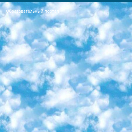
Образовательный портал
РЕСПУБЛИКА УЗБЕКИСТАН МИНИСТРЕРСТВО ДОШКОЛЬНОГО И ШКОЛЬНОГО ОБРАЗОВАНИЯ КОМАНДА в общеобразовательных учреждениях в 2023-2024 учебном году организация и проведение итоговой государственной аттестации обучающихся о Министра дошкольного и школьного образования Республики Узбекистан от 4 марта 2008 года (постановлением Минюста от 20 марта 2008 года № 1778 государственной регистрации) «Итоговое состояние учащихся общего среднего образования на основании положения об утверждении положения об аттестации общего среднего образования выпускной экзамен студентов в образовательных учреждениях в 2023-2024 учебном году В целях организации и прохождения аттестации приказываю: 1. Следующее: перечень предметов, по которым будет проводиться итоговая государственная аттестация и экзамен формы перевода согласно приложению 1; сертификаты международного образца, оценивающие уровень владения иностранными языками перечень согласно приложению 2; 2. Педагогический при специализированных образовательных учреждениях. научно-практический центр квалификации и международной оценки (Д.Давидова) 2024 г. До 25 марта: задания по предметам, по которым будет проводиться итоговая аттестация разработка и утверждение технических условий; итоговая аттестация на основании разработанного предметного задания разработка вопросов по предметам (устно и письменно), экзамен передача; общеобразовательные средние школы и специальные учебные заведения учащиеся выпускных классов школ и интернатов в агентской системе подготовка базы данных экзаменационных материалов и критериев оценки; перевод базы экзаменационных материалов на все языки обучения подать в Республиканский образовательный центр для изготовления; варианты экзаменов на основе разработанных контрольных материалов пусть будут поставлены задачи формирования. 3. Республиканский образовательный центр (Ш.Худайкулов) до 5 апреля 2024 года. до: база данных предоставленных экзаменационных материалов на все языки обучения перевод и экспертиза; для слепых, слабовидящих, глухих, слабослышащих и умственно отсталых детей учащиеся выпускных классов специализированных школ и школ-интернатов база данных экзаменационных материалов на всех преподаваемых языках подготовка критериев оценки; специализированные школы для умственно отсталых детей и технологии для учащихся выпускных классов школ-интернатов разработка соответствующих рекомендаций и критериев проведения ЕГЭ по естествознанию давать задания. 4. Педагогический при специализированных образовательных учреждениях. Научно-практический центр навыков и международной оценки (Д.Давидова), Республика образовательный центр (Худайкулов Ш.) итоговый государственный аттестационный экзамен ориентирован на творческое и логическое мышление при подготовке базы материалов учитывать введение заданий. 5. Следует отметить, что: сертификат государственного образца о знании общеобразовательного предмета и как минимум национальный уровень B1 по предметам на иностранных языках, указанным в Приложении 2. или международно признанный сертификат эквивалентного уровня студенты, изучающие определенный предмет, освобождаются от экзамена; по соответствующим предметам запланирована итоговая государственная аттестация за день до дня, путем жеребьевки Рабочей группой (в письменной форме по предметам, проводимым в форме) из числа сформированных вариантов выбрано 2 варианта; 2 выбранных варианта экзамена анонсированы на официальном сайте министерства и все выпускники по всей стране на основе этих вариантов проводит итоговую государственную аттестацию. 6. Государственное образование учащихся средних общеобразовательных учреждений. знания в соответствии с квалификационными требованиями, которые необходимо приобрести на основании стандартов итоговый (выпускной) контроль для 9 и 11 классов в целях тестирования Экзамены (далее – экзамены) состоят из предметов, перечисленных в приложении 1. будет сделано. 7. Экзамены пройдут с 26 мая по 15 июня 2024 г. (кроме науки физического воспитания). 8. Физическая для учащихся 9 классов общесредних образовательных учреждений. Экзамены по предмету «Образование, квалификация медицина» 1-6 мая 2024 года. сотрудники перевести под присмотр (с отклонениями в физическом или умственном развитии) специализированная школа для детей, школы-интернаты и со сколиозом школы-интернаты санаторного типа для больных детей исключены). 9. Он был слепым, слабовидящим и имел нарушения опорно-двигательного аппарата. экзамены в специализированных школах и интернатах для детей должны проводиться исходя из требований, предъявляемых к общеобразовательным учреждениям (физкультура кроме науки). 10. Специализированная школа для глухих и слабослышащих детей. и экзамены в интернатах и быть реализован в виде письменного теста по математике. 11. Специальность для умственно отсталых детей. Для 9 класса Родной язык и литературное письмо Государственный язык (язык обучения – узбекский). для неклассов) написано Математическое письмо Письменная/устная история Узбекистана Физическое воспитание практично Итоговый контроль Для 11 класса Написание родного языка и литературы (эссе) Математическое письмо Узбекский язык (обучение на узбекском языке) не посещающее общее среднее образование для учреждений)/Образовательное учреждение выбор письменный и устный Иностранный язык письменный/устный Письменная/устная история Узбекистана *По выбору студента:  Химия  Физика  Основы государственного права  География 10 бесплатных образовательных ресурсов - Мы составили подборку онлайн-проектов с интерактивными упражнениями, видеолекциями и статьями. Они помогут вам обрести новые и освежить старые знания бесплатно. 1. «ИНТУИТ» Старейшая образовательная площадка Рунета. Здесь вы найдёте сотни текстовых и видеокурсов на десятки различных тем — от программирования до психологии. Многие курсы подготовлены российскими университетами и крупными международными компаниями вроде Intel и Microsoft. Самостоятельное обучение бесплатное, но желающие могут оплатить услуги персональных наставников. 2. «Смартия» знакомит с актуальными профессиями и подсказывает, как им обучаться. Выбрав заинтересовавшую вас специальность — SMM-специалист, фотограф, веб-дизайнер или другую, — увидите список необходимых для неё умений. Чтобы вы могли освоить их самостоятельно, для каждого умения площадка отображает подборку ссылок на учебные материалы. Хотя «Смартия» ориентируется на русскоязычную аудиторию, часть контента всё же доступна только на английском. 3. «Лекторий Физтеха» Проект Московского физико-технического института (Физтеха). С его помощью вы можете смотреть онлайн серии лекций, записанные на видео в этом вузе. В числе доступных предметов — физика, биология, химия, информационные технологии и другие. К некоторым лекциям администрация ресурса прилагает готовые конспекты, которые можно скачивать в PDF-формате. 4. ITMOcourses Онлайн-площадка Санкт-Петербургского национального исследовательского университета информационных технологий, механики и оптики (ИТМО). Ресурс предоставляет свободный доступ к курсам, разработанным в этом вузе. Каталог материалов разбит на четыре категории: «Оптические системы и технологии», «Приборостроение и робототехника», «Информационные технологии» и «Биотехнологии». Курсы состоят из видеолекций, интерактивных демонстраций и заданий. 5. «КиберЛенинка» Электронная научная библиотека открытого доступа. Каталог площадки регулярно обрастает текстами статей из различных научных изданий. Сгруппированные по журналам и рубрикам публикации можно читать онлайн или скачивать целиком в PDF-формате. Проект нацелен на популяризацию науки за счёт открытого доступа к качественной информации. 6. «ПостНаука» На этом ресурсе публикуют подборки видеолекций, составленные экспертами из разных отраслей и объединённые общими темами. Среди них, к примеру, есть серии «Биоинформатика и геномика», «Культура средневековой Скандинавии» и Cinema Studies о теории кино. Каждая подборка лекций — логически связанная история, рассказанная экспертом от первого лица. Кроме того, на сайте появляются научно-образовательные статьи и тесты на разные темы. 7. «Newочём» Команда проекта «Newочём» отбирает самые интересные тексты из англоязычных СМИ и переводит те из них, за которые голосуют участники сообщества «ВКонтакте». По большей части это научно-популярные статьи. Редакторы придумывают лишь заголовки, в остальном содержание переводов соответствует оригиналам. Полные тексты можно читать прямо в социальной сети. 8. InternetUrok Онлайн-база материалов по основным дисциплинам школьной программы. Информация на сайте структурирована по классам, предметам и темам (урокам). Каждый урок состоит из видеолекций и конспектов. Есть также интерактивные тренажёры и тесты для закрепления пройденного материала. Даже если вы давно окончили школу, возможность повторить программу старших классов всегда может пригодиться. 9. Edutainme Ещё один ресурс об образовании. В отличие от Newtonew, как мне кажется, Edutainme больше ориентируется на представителей индустрии: педагогов, предпринимателей, разработчиков образовательных проектов. Но и любой, кто просто стремится к саморазвитию, найдёт на сайте много полезного и интересного для себя. Например, информацию о новых курсах и образовательных сервисах. 10. Newtonew Онлайн-медиа об образовании и обучении в широком смысле. Авторы Newtonew пишут об инструментах, заведениях, тактиках и стратегиях, которые помогают учить других и получать новые знания самостоятельно. На этой площадке вы найдёте новости, обзоры, аналитические мат