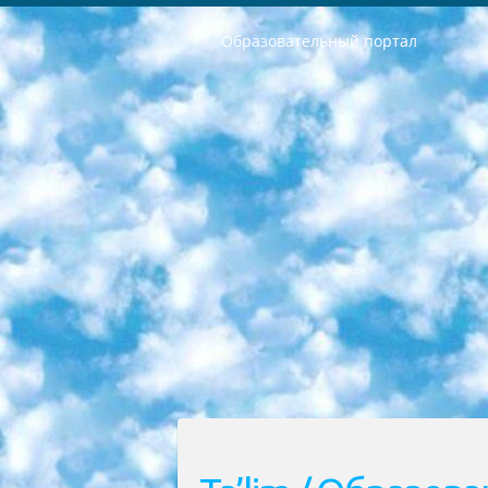
Образовательный портал
РЕСПУБЛИКА УЗБЕКИСТАН МИНИСТРЕРСТВО ДОШКОЛЬНОГО И ШКОЛЬНОГО ОБРАЗОВАНИЯ КОМАНДА в общеобразовательных учреждениях в 2023-2024 учебном году организация и проведение итоговой государственной аттестации обучающихся о Министра дошкольного и школьного образования Республики Узбекистан от 4 марта 2008 года (постановлением Минюста от 20 марта 2008 года № 1778 государственной регистрации) «Итоговое состояние учащихся общего среднего образования на основании положения об утверждении положения об аттестации общего среднего образования выпускной экзамен студентов в образовательных учреждениях в 2023-2024 учебном году В целях организации и прохождения аттестации приказываю: 1. Следующее: перечень предметов, по которым будет проводиться итоговая государственная аттестация и экзамен формы перевода согласно приложению 1; сертификаты международного образца, оценивающие уровень владения иностранными языками перечень согласно приложению 2; 2. Педагогический при специализированных образовательных учреждениях. научно-практический центр квалификации и международной оценки (Д.Давидова) 2024 г. До 25 марта: задания по предметам, по которым будет проводиться итоговая аттестация разработка и утверждение технических условий; итоговая аттестация на основании разработанного предметного задания разработка вопросов по предметам (устно и письменно), экзамен передача; общеобразовательные средние школы и специальные учебные заведения учащиеся выпускных классов школ и интернатов в агентской системе подготовка базы данных экзаменационных материалов и критериев оценки; перевод базы экзаменационных материалов на все языки обучения подать в Республиканский образовательный центр для изготовления; варианты экзаменов на основе разработанных контрольных материалов пусть будут поставлены задачи формирования. 3. Республиканский образовательный центр (Ш.Худайкулов) до 5 апреля 2024 года. до: база данных предоставленных экзаменационных материалов на все языки обучения перевод и экспертиза; для слепых, слабовидящих, глухих, слабослышащих и умственно отсталых детей учащиеся выпускных классов специализированных школ и школ-интернатов база данных экзаменационных материалов на всех преподаваемых языках подготовка критериев оценки; специализированные школы для умственно отсталых детей и технологии для учащихся выпускных классов школ-интернатов разработка соответствующих рекомендаций и критериев проведения ЕГЭ по естествознанию давать задания. 4. Педагогический при специализированных образовательных учреждениях. Научно-практический центр навыков и международной оценки (Д.Давидова), Республи