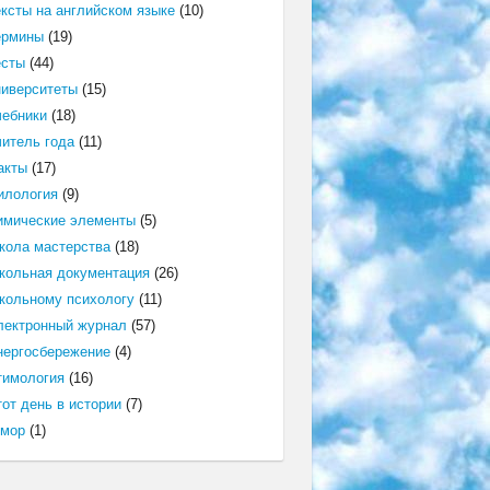
ексты на английском языке
(10)
ермины
(19)
есты
(44)
ниверситеты
(15)
чебники
(18)
читель года
(11)
акты
(17)
илология
(9)
имические элементы
(5)
кола мастерства
(18)
кольная документация
(26)
кольному психологу
(11)
лектронный журнал
(57)
нергосбережение
(4)
тимология
(16)
от день в истории
(7)
мор
(1)