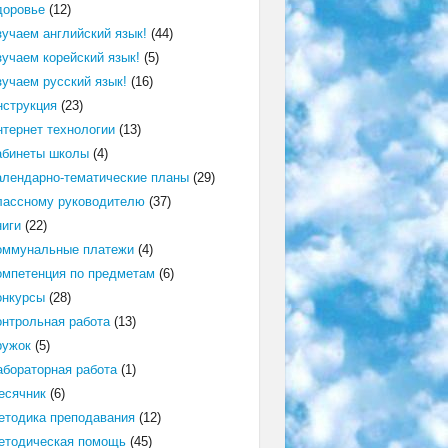
доровье
(12)
зучаем английский язык!
(44)
зучаем корейский язык!
(5)
зучаем русский язык!
(16)
нструкция
(23)
нтернет технологии
(13)
абинеты школы
(4)
алендарно-тематические планы
(29)
лассному руководителю
(37)
ниги
(22)
оммунальные платежи
(4)
омпетенция по предметам
(6)
онкурсы
(28)
онтрольная работа
(13)
ружок
(5)
абораторная работа
(1)
есячник
(6)
етодика преподавания
(12)
етодическая помощь
(45)