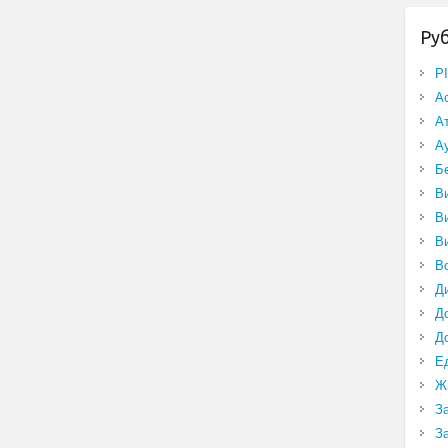
Ру
P
А
А
А
Б
В
В
В
В
Д
Д
Д
Е
Ж
З
З