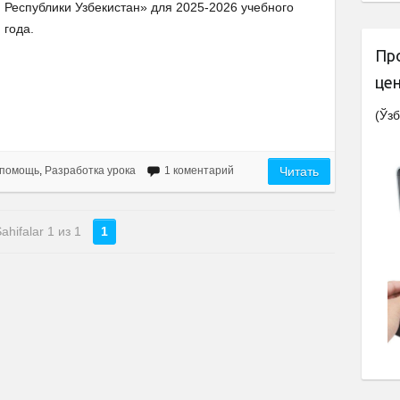
Республики Узбекистан» для 2025-2026 учебного
года.
Пр
це
(Ўзб
 помощь
,
Разработка урока
1 коментарий
Читать
ahifalar 1 из 1
1