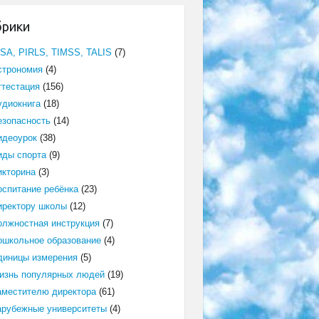
брики
ISA, PIRLS, TIMSS, TALIS
(7)
строномия
(4)
ттестация
(156)
удиокнига
(18)
езопасность
(14)
идеоурок
(38)
иды спорта
(9)
икторина
(3)
оспитание ребёнка
(23)
иректору школы
(12)
олжностная инструкция
(7)
ошкольное образование
(4)
диницы измерения
(5)
изнь популярных людей
(19)
аместителю директора
(61)
арубежные университеты
(4)