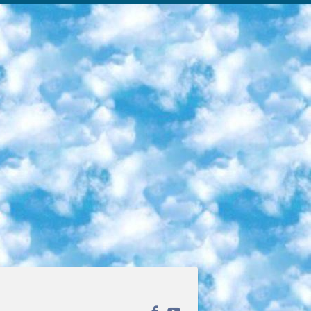
ека открытого доступа. Каталог площадки регулярно обрастает текстами статей из различных научных изданий. Сгруппированные по журналам и рубрикам публикации можно читать онлайн или скачивать целиком в PDF-формате. Проект нацелен на популяризацию науки за счёт открытого доступа к качественной информации. 6. «ПостНаука» На этом ресурсе публикуют подборки видеолекций, составленные экспертами из разных отраслей и объединённые общими темами. Среди них, к примеру, есть серии «Биоинформатика и геномика», «Культура средневековой Скандинавии» и Cinema Studies о теории кино. Каждая подборка лекций — логически связанная история, рассказанная экспертом от первого лица. Кроме того, на сайте появляются научно-образовательные статьи и тесты на разные темы. 7. «Newочём» Команда проекта «Newочём» отбирает самые интересные тексты из англоязычных СМИ и переводит те из них, за которые голосуют участники сообщества «ВКонтакте». По большей части это научно-популярные статьи. Редакторы придумывают лишь заголовки, в остальном содержание переводов соответствует оригиналам. Полные тексты можно читать прямо в социальной сети. 8. InternetUrok Онлайн-база материалов по основным дисциплинам школьной программы. Информация на сайте структурирована по классам, предметам и темам (урокам). Каждый урок состоит из видеолекций и конспектов. Есть также интерактивные тренажёры и тесты для закрепления пройденного материала. Даже если вы давно окончили школу, возможность повторить программу старших классов всегда может пригодиться. 9. Edutainme Ещё один ресурс об образовании. В отличие от Newtonew, как мне кажется, Edutainme больше ориентируется на представителей индустрии: педагогов, предпринимателей, разработчиков образовательных проектов. Но и любой, кто просто стремится к саморазвитию, найдёт на сайте много полезного и интересного для себя. Например, информацию о новых курсах и образовательных сервисах. 10. Newtonew Онлайн-медиа об образовании и обучении в широком смысле. Авторы Newtonew пишут об инструментах, заведениях, тактиках и стратегиях, которые помогают учить других и получать новые знания самостоятельно. На этой площадке вы найдёте новости, обзоры, аналитические мат