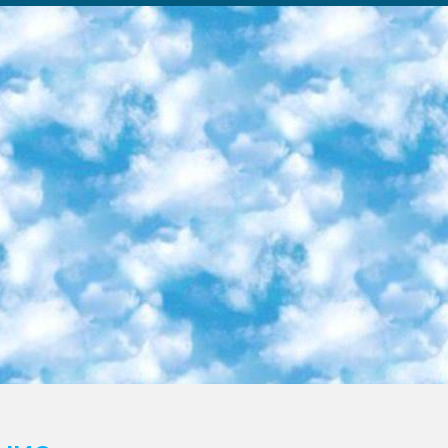
ка образовательный центр (Худайкулов Ш.) итоговый государственный аттестационный экзамен ориентирован на творческое и логическое мышление при подготовке базы материалов учитывать введение заданий. 5. Следует отметить, что: сертификат государственного образца о знании общеобразовательного предмета и как минимум национальный уровень B1 по предметам на иностранных языках, указанным в Приложении 2. или международно признанный сертификат эквивалентного уровня студенты, изучающие определенный предмет, освобождаются от экзамена; по соответствующим предметам запланирована итоговая государственная аттестация за день до дня, путем жеребьевки Рабочей группой (в письменной форме по предметам, проводимым в форме) из числа сформированных вариантов выбрано 2 варианта; 2 выбранных варианта экзамена анонсированы на официальном сайте министерства и все выпускники по всей стране на основе этих вариантов проводит итоговую государственную аттестацию. 6. Государственное образование учащихся средних общеобразовательных учреждений. знания в соответствии с квалификационными требованиями, которые необходимо приобрести на основании стандартов итоговый (выпускной) контроль для 9 и 11 классов в целях тестирования Экзамены (далее – экзамены) состоят из предметов, перечисленных в приложении 1. будет сделано. 7. Экзамены пройдут с 26 мая по 15 июня 2024 г. (кроме науки физического воспитания). 8. Физическая для учащихся 9 классов общесредних образовательных учреждений. Экзамены по предмету «Образование, квалификация медицина» 1-6 мая 2024 года. сотрудники перевести под присмотр (с отклонениями в физическом или умственном развитии) специализированная школа для детей, школы-интернаты и со сколиозом школы-интернаты санаторного типа для больных детей исключены). 9. Он был слепым, слабовидящим и имел нарушения опорно-двигательного аппарата. экзамены в специализированных школах и интернатах для детей должны проводиться исходя из требований, предъявляемых к общеобразовательным учреждениям (физкультура кроме науки). 10. Специализированная школа для глухих и слабослышащих детей. и экзамены в интернатах и быть реализован в виде письменного теста по математике. 11. Специальность для умственно отсталых детей. Для 9 класса Родной язык и литературное письмо Государственный язык (язык обучения – узбекский). для неклассов) написано Математическое письмо Письменная/устная история Узбекистана Физическое воспитание практично Итоговый контроль Для 11 класса Написание родного языка и литературы (эссе) Математическое письмо Узбекский язык (обучение на узбекском языке) не посещающее общее среднее образование для учреждений)/Образовательное учреждение выбор письменный и устный Иностранный язык письменный/устный Письменная/устная история Узбекистана *По выбору студента:  Химия  Физика  Основы государственного права  География 10 бесплатных образовательных ресурсов - Мы составили подборку онлайн-проектов с интерактивными упражнениями, видеолекциями и статьями. Они помогут вам обрести новые и освежить старые знания бесплатно. 1. «ИНТУИТ» Старейшая образовательная площадка Рунета. Здесь вы найдёте сотни текстовых и видеокурсов на десятки различных тем — от программирования до психологии. Многие курсы подготовлены российскими университетами и крупными международными компаниями вроде Intel и Microsoft. Самостоятельное обучение бесплатное, но желающие могут оплатить услуги персональных наставников. 2. «Смартия» знакомит с актуальными профессиями и подсказывает, как им обучаться. Выбрав заинтересовавшую вас специальность — SMM-специалист, фотограф, веб-дизайнер или другую, — увидите список необходимых для неё умений. Чтобы вы могли освоить их самостоятельно, для каждого умения площадка отображает подборку ссылок на учебные материалы. Хотя «Смартия» ориентируется на русскоязычную аудиторию, часть контента всё же доступна только на английском. 3. «Лекторий Физтеха» Проект Московского физико-технического института (Физтеха). С его помощью вы можете смотреть онлайн серии лекций, записанные на видео в этом вузе. В числе доступных предметов — физика, биология, химия, информационные технологии и другие. К некоторым лекциям администрация ресурса прилагает готовые конспекты, которые можно скачивать в PDF-формате. 4. ITMOcourses Онлайн-площадка Санкт-Петербургского национального исследовательского университета информационных технологий, механики и оптики (ИТМО). Ресурс предоставляет свободный доступ к курсам, разработанным в этом вузе. Каталог материалов разбит на четыре категории: «Оптические системы и технологии», «Приборостроение и робототехника», «Информационные технологии» и «Биотехнологии». Курсы состоят из видеолекций, интерактивных демонстраций и заданий. 5. «КиберЛенинка» Электронная научная библиот