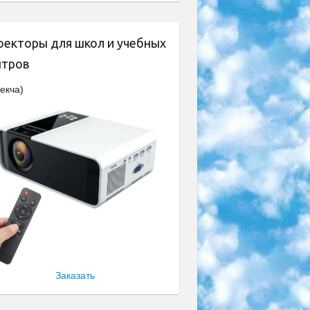
оекторы для школ и учебных
нтров
екча)
Заказать