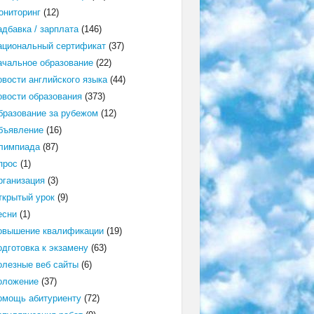
ониторинг
(12)
адбавка / зарплата
(146)
ациональный сертификат
(37)
ачальное образование
(22)
овости английского языка
(44)
овости образования
(373)
бразование за рубежом
(12)
бъявление
(16)
лимпиада
(87)
прос
(1)
рганизация
(3)
ткрытый урок
(9)
есни
(1)
овышение квалификации
(19)
одготовка к экзамену
(63)
олезные веб сайты
(6)
оложение
(37)
омощь абитуриенту
(72)