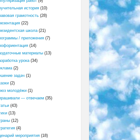
опуляризация работ
(9)
оучительная история
(10)
равовая грамотность
(28)
резентация
(22)
резидентская школа
(21)
рограммы / приложения
(7)
рофориентация
(14)
аздаточные материалы
(13)
азработка урока
(34)
еклама
(2)
ешение задач
(1)
казки
(2)
оюз молодёжи
(1)
прашивали — отвечаем
(35)
татьи
(43)
тихи
(13)
траны
(12)
тратегия
(4)
ценарий мероприятия
(18)