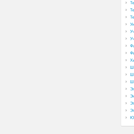
Т
Т
Т
У
У
У
Ф
Ф
Х
Ш
Ш
Ш
Э
Э
Э
Эт
Ю