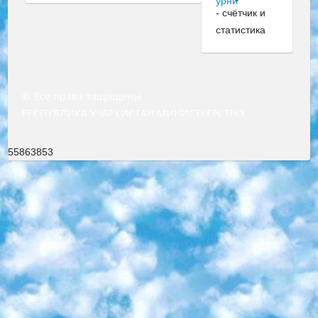
© Все права защищены
РЕСПУБЛИКА УЗБЕКИСТАН МИНИСТРЕРСТВО ДОШКОЛЬНОГО И ШКОЛЬНОГО ОБРАЗОВАНИЯ КОМАНДА в общеобразовательных учреждениях в 2023-2024 учебном году организация и проведение итоговой государственной аттестации обучающихся о Министра дошкольного и школьного образования Республики Узбекистан от 4 марта 2008 года (постановлением Минюста от 20 марта 2008 года № 1778 государственной регистрации) «Итоговое состояние учащихся общего среднего образования на основании положения об утверждении положения об аттестации общего среднего образования выпускной экзамен студентов в образовательных учреждениях в 2023-2024 учебном году В целях организации и прохождения аттестации приказываю: 1. Следующее: перечень предметов, по которым будет проводиться итоговая государственная аттестация и экзамен формы перевода согласно приложению 1; сертификаты международного образца, оценивающие уровень владения иностранными языками перечень согласно приложению 2; 2. Педагогический при специализированных образовательных учреждениях. научно-практический центр квалификации и международной оценки (Д.Давидова) 2024 г. До 25 марта: задания по предметам, по которым будет проводиться итоговая аттестация разработка и утверждение технических условий; итоговая аттестация на основании разработанного предметного задания разработка вопросов по предметам (устно и письменно), экзамен передача; общеобразовательные средние школы и специальные учебные заведения учащиеся выпускных классов школ и интернатов в агентской системе подготовка базы данных экзаменационных материалов и критериев оценки; перевод базы экзаменационных материалов на все языки обучения подать в Республиканский образовательный центр для изготовления; варианты экзаменов на основе разработанных контрольных материалов пусть будут поставлены задачи формирования. 3. Республиканский образовательный центр (Ш.Худайкулов) до 5 апреля 2024 года. до: база данных предоставленных экзаменационных материалов на все языки обучения перевод и экспертиза; для слепых, слабовидящих, глухих, слабослышащих и умственно отсталых детей учащиеся выпускных классов специализированных школ и школ-интернатов база данных экзаменационных материалов на всех преподаваемых языках подготовка критериев оценки; специализированные школы для умственно отсталых детей и технологии для учащихся выпускных классов школ-интернатов разработка соответствующих рекомендаций и критериев проведения ЕГЭ по естествознанию давать задания. 4. Педагогический при специализированных образовательных учреждениях. Научно-практический центр навыков и международной оценки (Д.Давидова), Республика образовательный центр (Худайкулов Ш.) итоговый государственный аттестационный экзамен ориентирован на творческое и логическое мышление при подготовке базы материалов учитывать введение заданий. 5. Следует отметить, что: сертификат государственного образца о знании общеобразовательного предмета и как минимум национальный уровень B1 по предметам на иностранных языках, указанным в Приложении 2. или международно признанный сертификат эквивалентного уровня студенты, изучающие определенный предмет, освобождаются от экзамена; по соответствующим предметам запланирована итоговая государственная аттестация за день до дня, путем жеребьевки Рабочей группой (в письменной форме по предметам, проводимым в форме) из числа сформированных вариантов выбрано 2 варианта; 2 выбранных варианта экзамена анонсированы на официальном сайте министерства и все выпускники по всей стране на основе этих вариантов проводит итоговую государственную аттестацию. 6. Государственное образование учащихся средних общеобразовательных учреждений. знания в соответствии с квалификационными требованиями, которые необходимо приобрести на основании стандартов итоговый (выпускной) контроль для 9 и 11 классов в целях тестирования Экзамены (далее – экзамены) состоят из предметов, перечисленных в приложении 1. будет сделано. 7. Экзамены пройдут с 26 мая по 15 июня 2024 г. (кроме науки физического воспитания). 8. Физическая для учащихся 9 классов общесредних образовательных учреждений. Экзамены по предмету «Образование, квалификация медицина» 1-6 мая 2024 года. сотрудники перевести под присмотр (с отклонениями в физическом или умственном развитии) специализированная школа для детей, школы-интернаты и со сколиозом школы-интернаты санаторного типа для больных детей исключены). 9. Он был слепым, слабовидящим и имел нарушения опорно-двигательного аппарата. экзамены в специализированных школах и интернатах для детей должны проводиться исходя из требований, предъявляемых к общеобразовательным учреждениям (физкультура кроме науки). 10. Специализированная школа для глухих и слабослышащих детей. и экзамены в интернатах и быть реализован в виде письменного теста по математике. 11. Специальность для умственно отсталых детей. Для 9 класса Родной язык и литературное письмо Государственный язык (язык обучения – узбекский). для неклассов) написано Математическое письмо Письменная/устная история Узбекистана Физическое воспитание практично Итоговый контроль Для 11 класса Написание родного языка и литературы (эссе) Математическое письмо Узбекский язык (обучение на узбекском языке) не посещающее общее среднее образование для учреждений)/Образовательное учреждение выбор письменный и устный Иностранный язык письменный/устный Письменная/устная история Узбекистана *По выбору студента:  Химия  Физика  Основы государственного права  География 10 бесплатных образовательных ресурсов - Мы составили подборку онлайн-проектов с интерактивными упражнениями, видеолекциями и статьями. Они помогут вам обрести новые и освежить старые знания бесплатно. 1. «ИНТУИТ» Старейшая образовательная площадка Рунета. Здесь вы найдёте сотни текстовых и видеокурсов на десятки различных тем — от программирования до психологии. Многие курсы подготовлены российскими университетами и крупными международными компаниями вроде Intel и Microsoft. Самостоятельное обучение бесплатное, но желающие могут оплатить услуги персональных наставников. 2. «Смартия» знакомит с актуальными профессиями и подсказывает, как им обучаться. Выбрав заинтересовавшую вас специальность — SMM-специалист, фотограф, веб-дизайнер или другую, — увидите список необходимых для неё умений. Чтобы вы могли освоить их самостоятельно, для каждого умения площадка отображает подборку ссылок на учебные материалы. Хотя «Смартия» ориентируется на русскоязычную аудиторию, часть контента всё же доступна только на английском. 3. «Лекторий Физтеха» Проект Московского физико-технического института (Физтеха). С его помощью вы можете смотреть онлайн серии лекций, записанные на видео в этом вузе. В числе доступных предметов — физика, биология, химия, информационные технологии и другие. К некоторым лекциям администрация ресурса прилагает готовые конспекты, которые можно скачивать в PDF-формате. 4. ITMOcourses Онлайн-площадка Санкт-Петербургского национального исследовательского университета информационных технологий, механики и оптики (ИТМО). Ресурс предоставляет свободный доступ к курсам, разработанным в этом вузе. Каталог материалов разбит на четыре категории: «Оптические системы и технологии», «Приборостроение и робототехника», «Информационные технологии» и «Биотехнологии». Курсы состоят из видеолекций, интерактивных демонстраций и заданий. 5. «КиберЛенинка» Электронная научная библиотека открытого доступа. Каталог площадки регулярно обрастает текстами статей из различных научных изданий. Сгруппированные по журналам и рубрикам публикации можно читать онлайн или скачивать целиком в PDF-формате. Проект нацелен на популяризацию науки за счёт открытого доступа к качественной информации. 6. «ПостНаука» На этом ресурсе публикуют подборки видеолекций, составленные экспертами из разных отраслей и объединённые общими темами. Среди них, к примеру, есть серии «Биоинформатика и геномика», «Культура средневековой Скандинавии» и Cinema Studies о теории кино. Каждая подборка лекций — логически связанная история, рассказанная экспертом от первого лица. Кроме того, на сайте появляются научно-образовательные статьи и тесты на разные темы. 7. «Newочём» Команда проекта «Newочём» отбирает самые интересные тексты из англоязычных СМИ и переводит те из них, за которые голосуют участники сообщества «ВКонтакте». По большей части это научно-популярные статьи. Редакторы придумывают лишь заголовки, в остальном содержание переводов соответствует оригиналам. Полные тексты можно читать прямо в социальной сети. 8. InternetUrok Онлайн-база материалов по основным дисциплинам школьной программы. Информация на сайте структурирована по классам, предметам и темам (урокам). Каждый урок состоит из видеолекций и конспектов. Есть также интерактивные тренажёры и тесты для закрепления пройденного материала. Даже если вы давно окончили школу, возможность повторить программу старших классов всегда может пригодиться. 9. Edutainme Ещё один ресурс об образовании. В отличие от Newtonew, как мне кажется, Edutainme больше ориентируется на представителей индустрии: педагогов, предпринимателей, разработчиков образовательных проектов. Но и любой, кто просто стремится к саморазвитию, найдёт на сайте много полезного и интересного для себя. Например, информацию о новых курсах и образовательных сервисах. 10. Newtonew Онлайн-медиа об образовании и обучении в широком смысле. Авторы Newtonew пишут об инструментах, заведениях, тактиках и стратегиях, которые помогают учить других и получать новые знания самостоятельно. На этой площадке вы найдёте новости, обзоры, аналитические мате
55863853