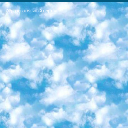
Образовательный портал
РЕСПУБЛИКА УЗБЕКИСТАН МИНИСТРЕРСТВО ДОШКОЛЬНОГО И ШКОЛЬНОГО ОБРАЗОВАНИЯ КОМАНДА в общеобразовательных учреждениях в 2023-2024 учебном году организация и проведение итоговой государственной аттестации обучающихся о Министра дошкольного и школьного образования Республики Узбекистан от 4 марта 2008 года (постановлением Минюста от 20 марта 2008 года № 1778 государственной регистрации) «Итоговое состояние учащихся общего среднего образования на основании положения об утверждении положения об аттестации общего среднего образования выпускной экзамен студентов в образовательных учреждениях в 2023-2024 учебном году В целях организации и прохождения аттестации приказываю: 1. Следующее: перечень предметов, по которым будет проводиться итоговая государственная аттестация и экзамен формы перевода согласно приложению 1; сертификаты международного образца, оценивающие уровень владения иностранными языками перечень согласно приложению 2; 2. Педагогический при специализированных образовательных учреждениях. научно-практический центр квалификации и международной оценки (Д.Давидова) 2024 г. До 25 марта: задания по предметам, по которым будет проводиться итоговая аттестация разработка и утверждение технических условий; итоговая аттестация на основании разработанного предметного задания разработка вопросов по предметам (устно и письменно), экзамен передача; общеобразовательные средние школы и специальные учебные заведения учащиеся выпускных классов школ и интернатов в агентской системе подготовка базы данных экзаменационных материалов и критериев оценки; перевод базы экзаменационных материалов на все языки обучения подать в Республиканский образовательный центр для изготовления; варианты экзаменов на основе разработанных контрольных материалов пусть будут поставлены задачи формирования. 3. Республиканский образовательный центр (Ш.Худайкулов) до 5 апреля 2024 года. до: база данных предоставленных экзаменационных материалов на все языки обучения перевод и экспертиза; для слепых, слабовидящих, глухих, слабослышащих и умственно отсталых детей учащиеся выпускных классов специализированных школ и школ-интернатов база данных экзаменационных материалов на всех преподаваемых языках подготовка критериев оценки; специализированные школы для умственно отсталых детей и технологии для учащихся выпускных классов школ-интернатов разработка соответствующих рекомендаций и критериев проведения ЕГЭ по естествознанию давать задания. 4. Педагогический при специализированных образовательных учреждениях. Научно-практический центр навыков и международной оценки (Д.Давидова), Республика образовательный центр (Худайкулов Ш.) итоговый государственный аттестационный экзамен ориентирован на творческое и логическое мышление при подготовке базы материалов учитывать введение заданий. 5. Следует отметить, что: сертификат государственного образца о знании общеобразовательного предмета и как минимум национальный уровень B1 по предметам на иностранных языках, указанным в Приложении 2. или международно признанный сертификат эквивалентного уровня студенты, изучающие определенный предмет, освобождаются от экзамена; по соответствующим предметам запланирована итоговая государственная аттестация за день до дня, путем жеребьевки Рабочей группой (в письменной форме по предметам, проводимым в форме) из числа сформированных вариантов выбрано 2 варианта; 2 выбранных варианта экзамена анонсированы на официальном сайте министерства и все выпускники по всей стране на основе этих вариантов проводит итоговую государственную аттестацию. 6. Государственное образование учащихся средних общеобразовательных учреждений. знания в соответствии с квалификационными требованиями, которые необходимо приобрести на основании стандартов итоговый (выпускной) контроль для 9 и 11 классов в целях тестирования Экзамены (далее – экзамены) состоят из предметов, перечисленных в приложении 1. будет сделано. 7. Экзамены пройдут с 26 мая по 15 июня 2024 г. (кроме науки физического воспитания). 8. Физическая для учащихся 9 классов общесредних образовательных учреждений. Экзамены по предмету «Образование, квалификация медицина» 1-6 мая 2024 года. сотрудники перевести под присмотр (с отклонениями в физическом или умственном развитии) специализированная школа для детей, школы-интернаты и со сколиозом школы-интернаты санаторного типа для больных детей исключены). 9. Он был слепым, слабовидящим и имел нарушения опорно-двигательного аппарата. экзамены в специализированных школах и интернатах для детей должны проводиться исходя из требований, предъявляемых к общеобразовательным учреждениям (физкультура кроме науки). 10. Специализированная школа для глухих и слабослышащих детей. и экзамены в интернатах и быть реализован в виде письменного теста по математике. 11. Специальность для умственно отсталых детей. Для 9 класса Родной язык и литературное письмо Государственный язык (язык обучения – узбекский). для неклассов) написано Математическое письмо Письменная/устная история Узбекистана Физическое воспитание практично Итоговый контроль Для 11 класса Написание родного языка и литературы (эссе) Математическое письмо Узбекский язык (обучение на узбекском языке) не посещающее общее среднее образование для учреждений)/Образовательное учреждение выбор письменный и устный Иностранный язык письменный/устный Письменная/устная история Узбекистана *По выбору студента:  Химия  Физика  Основы государственного права  География 10 бесплатных образовательных ресурсов - Мы составили подборку онлайн-проектов с интерактивными упражнениями, видеолекциями и статьями. Они помогут вам обрести новые и освежить старые знания бесплатно. 1. «ИНТУИТ» Старейшая образовательная площадка Рунета. Здесь вы найдёте сотни текстовых и видеокурсов на десятки различных тем — от программирования до психологии. Многие курсы подготовлены российскими университетами и крупными международными компаниями вроде Intel и Microsoft. Самостоятельное обучение бесплатное, но желающие могут оплатить услуги персональных наставников. 2. «Смартия» знакомит с актуальными профессиями и подсказывает, как им обучаться. Выбрав заинтересовавшую вас специальность — SMM-специалист, фотограф, веб-дизайнер или другую, — увидите список необходимых для неё умений. Чтобы вы могли освоить их самостоятельно, для каждого умения площадка отображает подборку ссылок на учебные материалы. Хотя «Смартия» ориентируется на русскоязычную аудиторию, часть контента всё же доступна только на английском. 3. «Лекторий Физтеха» Проект Московского физико-технического института (Физтеха). С его помощью вы можете смотреть онлайн серии лекций, записанные на видео в этом вузе. В числе доступных предметов — физика, биология, химия, информационные технологии и другие. К некоторым лекциям администрация ресурса прилагает готовые конспекты, которые можно скачивать в PDF-формате. 4. ITMOcourses Онлайн-площадка Санкт-Петербургского национального исследовательского университета информационных технологий, механики и оптики (ИТМО). Ресурс предоставляет свободный доступ к курсам, разработанным в этом вузе. Каталог материалов разбит на четыре категории: «Оптические системы и технологии», «Приборостроение и робототехника», «Информационные технологии» и «Биотехнологии». Курсы состоят из видеолекций, интерактивных демонстраций и заданий. 5. «КиберЛенинка» Электронная научная библиотека открытого доступа. Каталог площадки регулярно обрастает текстами статей из различных научных изданий. Сгруппированные по журналам и рубрикам публикации можно читать онлайн или скачивать целиком в PDF-формате. Проект нацелен на популяризацию науки за счёт открытого доступа к качественной информации. 6. «ПостНаука» На этом ресурсе публикуют подборки видеолекций, составленные экспертами из разных отраслей и объединённые общими темами. Среди них, к примеру, есть серии «Биоинформатика и геномика», «Культура средневековой Скандинавии» и Cinema Studies о теории кино. Каждая подборка лекций — логически связанная история, рассказанная экспертом от первого лица. Кроме того, на сайте появляются научно-образовательные статьи и тесты на разные темы. 7. «Newочём» Команда проекта «Newочём» отбирает самые интересные тексты из англоязычных СМИ и переводит те из них, за которые голосуют участники сообщества «ВКонтакте». По большей части это научно-популярные статьи. Редакторы придумывают лишь заголовки, в остальном содержание переводов соответствует оригиналам. Полные тексты можно читать прямо в социальной сети. 8. InternetUrok Онлайн-база материалов по основным дисциплинам школьной программы. Информация на сайте структурирована по классам, предметам и темам (урокам). Каждый урок состоит из видеолекций и конспектов. Есть также интерактивные тренажёры и тесты для закрепления пройденного материала. Даже если вы давно окончили школу, возможность повторить программу старших классов всегда может пригодиться. 9. Edutainme Ещё один ресурс об образовании. В отличие от Newtonew, как мне кажется, Edutainme больше ориентируется на представителей индустрии: педагогов, предпринимателей, разработчиков образовательных проектов. Но и любой, кто просто стремится к саморазвитию, найдёт на сайте много полезного и интересного для себя. Например, информацию о новых курсах и образовательных сервисах. 10. Newtonew Онлайн-медиа об образовании и обучении в широком смысле. Авторы Newtonew пишут об инструментах, заведениях, тактиках и стратегиях, которые помогают учить других и получать новые знания самостоятельно. На этой площадке вы найдёте новости, обзоры, аналитические мат