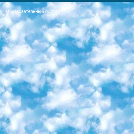
Образовательный портал
РЕСПУБЛИКА УЗБЕКИСТАН МИНИСТРЕРСТВО ДОШКОЛЬНОГО И ШКОЛЬНОГО ОБРАЗОВАНИЯ КОМАНДА в общеобразовательных учреждениях в 2023-2024 учебном году организация и проведение итоговой государственной аттестации обучающихся о Министра дошкольного и школьного образования Республики Узбекистан от 4 марта 2008 года (постановлением Минюста от 20 марта 2008 года № 1778 государственной регистрации) «Итоговое состояние учащихся общего среднего образования на основании положения об утверждении положения об аттестации общего среднего образования выпускной экзамен студентов в образовательных учреждениях в 2023-2024 учебном году В целях организации и прохождения аттестации приказываю: 1. Следующее: перечень предметов, по которым будет проводиться итоговая государственная аттестация и экзамен формы перевода согласно приложению 1; сертификаты международного образца, оценивающие уровень владения иностранными языками перечень согласно приложению 2; 2. Педагогический при специализированных образовательных учреждениях. научно-практический центр квалификации и международной оценки (Д.Давидова) 2024 г. До 25 марта: задания по предметам, по которым будет проводиться итоговая аттестация разработка и утверждение технических условий; итоговая аттестация на основании разработанного предметного задания разработка вопросов по предметам (устно и письменно), экзамен передача; общеобразовательные средние школы и специальные учебные заведения учащиеся выпускных классов школ и интернатов в агентской системе подготовка базы данных экзаменационных материалов и критериев оценки; перевод базы экзаменационных материалов на все языки обучения подать в Республиканский образовательный центр для изготовления; варианты экзаменов на основе разработанных контрольных материалов пусть будут поставлены задачи формирования. 3. Республиканский образовательный центр (Ш.Худайкулов) до 5 апреля 2024 года. до: база данных предоставленных экзаменационных материалов на все языки обучения перевод и экспертиза; для слепых, слабовидящих, глухих, слабослышащих и умственно отсталых детей учащиеся выпускных классов специализированных школ и школ-интернатов база данных экзаменационных материалов на всех преподаваемых языках подготовка критериев оценки; специализированные школы для умственно отсталых детей и технологии для учащихся выпускных классов школ-интернатов разработка соответствующих рекомендаций и критериев проведения ЕГЭ по естествознанию давать задания. 4. Педагогический при специализированных образовательных учреждениях. Научно-практический центр навыков и международной оценки (Д.Давидова), Республика образовательный центр (Худайкулов Ш.) итоговый государственный аттестационный экзамен ориентирован на творческое и логическое мышление при подготовке базы материалов учитывать введение заданий. 5. Следует отметить, что: сертификат государственного образца о знании общеобразовательного предмета и как минимум национальный уровень B1 по предметам на иностранных языках, указанным в Приложении 2. или международно признанный сертификат эквивалентного уровня студенты, изучающие определенный предмет, освобождаются от экзамена; по соответствующим предметам запланирована итоговая государственная аттестация за день до дня, путем жеребьевки Рабочей группой (в письменной форме по предметам, проводимым в форме) из числа сформированных вариантов выбрано 2 варианта; 2 выбранных варианта экзамена анонсированы на официальном сайте министерства и все выпускники по всей стране на основе этих вариантов проводит итоговую государственную аттестацию. 6. Государственное образование учащихся средних общеобразовательных учреждений. знания в соответствии с квалификационными требованиями, которые необходимо приобрести на основании стандартов итоговый (выпускной) контроль для 9 и 11 классов в целях тестирования Экзамены (далее – экзамены) состоят из предметов, перечисленных в приложении 1. будет сделано. 7. Экзамены пройдут с 26 мая по 15 июня 2024 г. (кроме науки физического воспитания). 8. Физическая для учащихся 9 классов общесредних образовательных учреждений. Экзамены по предмету «Образование, квалификация медицина» 1-6 мая 2024 года. сотрудники перевести под присмотр (с отклонениями в физическом или умственном развитии) специализированная школа для детей, школы-интернаты и со сколиозом школы-интернаты санаторного типа для больных детей исключены). 9. Он был слепым, слабовидящим и имел нарушения опорно-двигательного аппарата. экзамены в специализированных школах и интернатах для детей должны проводиться исходя из требований, предъявляемых к общеобразовательным учреждениям (физкультура кроме науки). 10. Специализированная школа для глухих и слабослышащих детей. и экзамены в интернатах и быть реализован в виде письменного теста по математике. 11. Специальность для умственно отсталых детей. Для 9 класса Родной язык и литературное письмо Государственный язык (язык обучения – узбекский). для неклассов) написано Математическое письмо Письменная/устная история Узбекистана Физическое воспитание практично Итоговый контроль Для 11 класса Написание родного языка и литературы (эссе) Математическое письмо Узбекский язык (обучение на узбекском языке) не посещающее общее среднее образование для учреждений)/Образовательное учреждение выбор письменный и устный Иностранный язык письменный/устный Письменная/устная история Узбекистана *По выбору студента:  Химия  Физика  Основы государственного права  География 10 бесплатных образовательных ресурсов - Мы составили подборку онлайн-проектов с интерактивными упражнениями, видеолекциями и статьями. Они помогут вам обрести новые и освежить старые знания бесплатно. 1. «ИНТУИТ» Старейшая образовательная площадка Рунета. Здесь вы найдёте сотни текстовых и видеокурсов на десятки различных тем — от программирования до психологии. Многие курсы подготовлены российскими университетами и крупными международными компаниями вроде Intel и Microsoft. Самостоятельное обучение бесплатное, но желающие могут оплатить услуги персональных наставников. 2. «Смартия» знакомит с актуальными профессиями и подсказывает, как им обучаться. Выбрав заинтересовавшую вас специальность — SMM-специалист, фотограф, веб-дизайнер или другую, — увидите список необходимых для неё умений. Чтобы вы могли освоить их самостоятельно, для каждого умения площадка отображает подборку ссылок на учебные материалы. Хотя «Смартия» ориентируется на русскоязычную аудиторию, часть контента всё же доступна только на английском. 3. «Лекторий Физтеха» Проект Московского физико-технического института (Физтеха). С его помощью вы можете смотреть онлайн серии лекций, записанные на видео в этом вузе. В числе доступных предметов — физика, биология, химия, информационные технологии и другие. К некоторым лекциям администрация ресурса прилагает готовые конспекты, которые можно скачивать в PDF-формате. 4. ITMOcourses Онлайн-площадка Санкт-Петербургского национального исследовательского университета информационных технологий, механики и оптики (ИТМО). Ресурс предоставляет свободный доступ к курсам, разработанным в этом вузе. Каталог материалов разбит на четыре категории: «Оптические системы и технологии», «Приборостроение и робототехника», «Информационные технологии» и «Биотехнологии». Курсы состоят из видеолекций, интерактивных демонстраций и заданий. 5. «КиберЛенинка» Электронная научная библиотека открытого доступа. Каталог площадки регулярно обрастает текстами статей из различных научных изданий. Сгруппированные по журналам и рубрикам публикации можно читать онлайн или скачивать целиком в PDF-формате. Проект нацелен на популяризацию науки за счёт открытого доступа к качественной информации. 6. «ПостНаука» На этом ресурсе публикуют подборки видеолекций, составленные экспертами из разных отраслей и объединённые общими темами. Среди них, к примеру, есть серии «Биоинформатика и геномика», «Культура средневековой Скандинавии» и Cinema Studies о теории кино. Каждая подборка лекций — логически связанная история, рассказанная экспертом от первого лица. Кроме того, на сайте появляются научно-образовательные статьи и тесты на разные темы. 7. «Newочём» Команда проекта «Newочём» отбирает самые интересные тексты из англоязычных СМИ и переводит те из них, за которые голосуют участники сообщества «ВКонтакте». По большей части это научно-популярные статьи. Редакторы придумывают лишь заголовки, в остальном содержание переводов соответствует оригиналам. Полные тексты можно читать прямо в социальной сети. 8. InternetUrok Онлайн-база материалов по основным дисциплинам школьной программы. Информация на сайте структурирована по классам, предметам и темам (урокам). Каждый урок состоит из видеолекций и конспектов. Есть также интерактивные тренажёры и тесты для закрепления пройденного материала. Даже если вы давно окончили школу, возможность повторить программу старших классов всегда может пригодиться. 9. Edutainme Ещё один ресурс об образовании. В отличие от Newtonew, как мне кажется, Edutainme больше ориентируется на представителей индустрии: педагогов, предпринимателей, разработчиков образовательных проектов. Но и любой, кто просто стремится к саморазвитию, найдёт на сайте много полезного и интересного для себя. Например, информацию о новых курсах и образовательных сервисах. 10. Newtonew Онлайн-медиа об образовании и обучении в широком смысле. Авторы Newtonew пишут об инструментах, заведениях, тактиках и стратегиях, которые помогают учить других и получать новые знания самостоятельно. На этой площадке вы найдёте новости, обзоры, аналитические мат