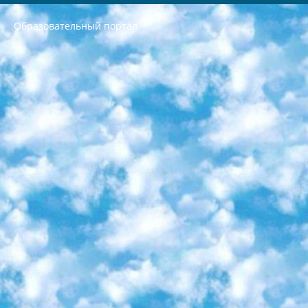
Образовательный портал
РЕСПУБЛИКА УЗБЕКИСТАН МИНИСТРЕРСТВО ДОШКОЛЬНОГО И ШКОЛЬНОГО ОБРАЗОВАНИЯ КОМАНДА в общеобразовательных учреждениях в 2023-2024 учебном году организация и проведение итоговой государственной аттестации обучающихся о Министра дошкольного и школьного образования Республики Узбекистан от 4 марта 2008 года (постановлением Минюста от 20 марта 2008 года № 1778 государственной регистрации) «Итоговое состояние учащихся общего среднего образования на основании положения об утверждении положения об аттестации общего среднего образования выпускной экзамен студентов в образовательных учреждениях в 2023-2024 учебном году В целях организации и прохождения аттестации приказываю: 1. Следующее: перечень предметов, по которым будет проводиться итоговая государственная аттестация и экзамен формы перевода согласно приложению 1; сертификаты международного образца, оценивающие уровень владения иностранными языками перечень согласно приложению 2; 2. Педагогический при специализированных образовательных учреждениях. научно-практический центр квалификации и международной оценки (Д.Давидова) 2024 г. До 25 марта: задания по предметам, по которым будет проводиться итоговая аттестация разработка и утверждение технических условий; итоговая аттестация на основании разработанного предметного задания разработка вопросов по предметам (устно и письменно), экзамен передача; общеобразовательные средние школы и специальные учебные заведения учащиеся выпускных классов школ и интернатов в агентской системе подготовка базы данных экзаменационных материалов и критериев оценки; перевод базы экзаменационных материалов на все языки обучения подать в Республиканский образовательный центр для изготовления; варианты экзаменов на основе разработанных контрольных материалов пусть будут поставлены задачи формирования. 3. Республиканский образовательный центр (Ш.Худайкулов) до 5 апреля 2024 года. до: база данных предоставленных экзаменационных материалов на все языки обучения перевод и экспертиза; для слепых, слабовидящих, глухих, слабослышащих и умственно отсталых детей учащиеся выпускных классов специализированных школ и школ-интернатов база данных экзаменационных материалов на всех преподаваемых языках подготовка критериев оценки; специализированные школы для умственно отсталых детей и технологии для учащихся выпускных классов школ-интернатов разработка соответствующих рекомендаций и критериев проведения ЕГЭ по естествознанию давать задания. 4. Педагогический при специализированных образовательных учреждениях. Научно-практический центр навыков и международной оценки (Д.Давидова), Республика образовательный центр (Худайкулов Ш.) итоговый государственный аттестационный экзамен ориентирован на творческое и логическое мышление при подготовке базы материалов учитывать введение заданий. 5. Следует отметить, что: сертификат государственного образца о знании общеобразовательного предмета и как минимум национальный уровень B1 по предметам на иностранных языках, указанным в Приложении 2. или международно признанный сертификат эквивалентного уровня студенты, изучающие определенный предмет, освобождаются от экзамена; по соответствующим предметам запланирована итоговая государственная аттестация за день до дня, путем жеребьевки Рабочей группой (в письменной форме по предметам, проводимым в форме) из числа сформированных вариантов выбрано 2 варианта; 2 выбранных варианта экзамена анонсированы на официальном сайте министерства и все выпускники по всей стране на основе этих вариантов проводит итоговую государственную аттестацию. 6. Государственное образование учащихся средних общеобразовательных учреждений. знания в соответствии с квалификационными требованиями, которые необходимо приобрести на основании стандартов итоговый (выпускной) контроль для 9 и 11 классов в целях тестирования Экзамены (далее – экзамены) состоят из предметов, перечисленных в приложении 1. будет сделано. 7. Экзамены пройдут с 26 мая по 15 июня 2024 г. (кроме науки физического воспитания). 8. Физическая для учащихся 9 классов общесредних образовательных учреждений. Экзамены по предмету «Образование, квалификация медицина» 1-6 мая 2024 года. сотрудники перевести под присмотр (с отклонениями в физическом или умственном развитии) специализированная школа для детей, школы-интернаты и со сколиозом школы-интернаты санаторного типа для больных детей исключены). 9. Он был слепым, слабовидящим и имел нарушения опорно-двигательного аппарата. экзамены в специализированных школах и интернатах для детей должны проводиться исходя из требований, предъявляемых к общеобразовательным учреждениям (физкультура кроме науки). 10. Специализированная школа для глухих и слабослышащих детей. и экзамены в интернатах и быть реализован в виде письменного теста по математике. 11. Специальность для умственно отсталых детей. Для 9 класса Родной язык и литературное письмо Государственный язык (язык обучения – узбекский). для неклассов) написано Математическое письмо Письменная/устная история Узбекистана Физическое воспитание практично Итоговый контроль Для 11 класса Написание родного языка и литературы (эссе) Математическое письмо Узбекский язык (обучение на узбекском языке) не посещающее общее среднее образование для учреждений)/Образовательное учреждение выбор письменный и устный Иностранный язык письменный/устный Письменная/устная история Узбекистана *По выбору студента:  Химия  Физика  Основы государственного права  География 10 бесплатных образовательных ресурсов - Мы составили подборку онлайн-проектов с интерактивными упражнениями, видеолекциями и статьями. Они помогут вам обрести новые и освежить старые знания бесплатно. 1. «ИНТУИТ» Старейшая образовательная площадка Рунета. Здесь вы найдёте сотни текстовых и видеокурсов на десятки различных тем — от программирования до психологии. Многие курсы подготовлены российскими университетами и крупными международными компаниями вроде Intel и Microsoft. Самостоятельное обучение бесплатное, но желающие могут оплатить услуги персональных наставников. 2. «Смартия» знакомит с актуальными профессиями и подсказывает, как им обучаться. Выбрав заинтересовавшую вас специальность — SMM-специалист, фотограф, веб-дизайнер или другую, — увидите список необходимых для неё умений. Чтобы вы могли освоить их самостоятельно, для каждого умения площадка отображает подборку ссылок на учебные материалы. Хотя «Смартия» ориентируется на русскоязычную аудиторию, часть контента всё же доступна только на английском. 3. «Лекторий Физтеха» Проект Московского физико-технического института (Физтеха). С его помощью вы можете смотреть онлайн серии лекций, записанные на видео в этом вузе. В числе доступных предметов — физика, биология, химия, информационные технологии и другие. К некоторым лекциям администрация ресурса прилагает готовые конспекты, которые можно скачивать в PDF-формате. 4. ITMOcourses Онлайн-площадка Санкт-Петербургского национального исследовательского университета информационных технологий, механики и оптики (ИТМО). Ресурс предоставляет свободный доступ к курсам, разработанным в этом вузе. Каталог материалов разбит на четыре категории: «Оптические системы и технологии», «Приборостроение и робототехника», «Информационные технологии» и «Биотехнологии». Курсы состоят из видеолекций, интерактивных демонстраций и заданий. 5. «КиберЛенинка» Электронная научная библиотека открытого доступа. Каталог площадки регулярно обрастает текстами статей из различных научных изданий. Сгруппированные по журналам и рубрикам публикации можно читать онлайн или скачивать целиком в PDF-формате. Проект нацелен на популяризацию науки за счёт открытого доступа к качественной информации. 6. «ПостНаука» На этом ресурсе публикуют подборки видеолекций, составленные экспертами из разных отраслей и объединённые общими темами. Среди них, к примеру, есть серии «Биоинформатика и геномика», «Культура средневековой Скандинавии» и Cinema Studies о теории кино. Каждая подборка лекций — логически связанная история, рассказанная экспертом от первого лица. Кроме того, на сайте появляются научно-образовательные статьи и тесты на разные темы. 7. «Newочём» Команда проекта «Newочём» отбирает самые интересные тексты из англоязычных СМИ и переводит те из них, за которые голосуют участники сообщества «ВКонтакте». По большей части это научно-популярные статьи. Редакторы придумывают лишь заголовки, в остальном содержание переводов соответствует оригиналам. Полные тексты можно читать прямо в социальной сети. 8. InternetUrok Онлайн-база материалов по основным дисциплинам школьной программы. Информация на сайте структурирована по классам, предметам и темам (урокам). Каждый урок состоит из видеолекций и конспектов. Есть также интерактивные тренажёры и тесты для закрепления пройденного материала. Даже если вы давно окончили школу, возможность повторить программу старших классов всегда может пригодиться. 9. Edutainme Ещё один ресурс об образовании. В отличие от Newtonew, как мне кажется, Edutainme больше ориентируется на представителей индустрии: педагогов, предпринимателей, разработчиков образовательных проектов. Но и любой, кто просто стремится к саморазвитию, найдёт на сайте много полезного и интересного для себя. Например, информацию о новых курсах и образовательных сервисах. 10. Newtonew Онлайн-медиа об образовании и обучении в широком смысле. Авторы Newtonew пишут об инструментах, заведениях, тактиках и стратегиях, которые помогают учить других и получать новые знания самостоятельно. На этой площадке вы найдёте новости, обзоры, аналитические мат