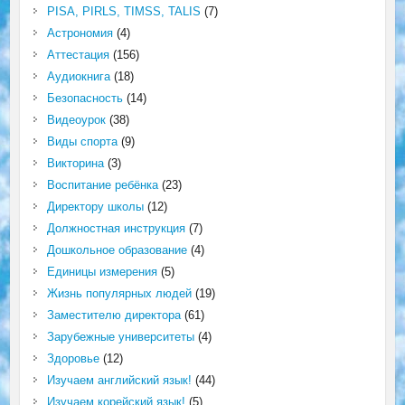
PISA, PIRLS, TIMSS, TALIS
(7)
Астрономия
(4)
Аттестация
(156)
Аудиокнига
(18)
Безопасность
(14)
Видеоурок
(38)
Виды спорта
(9)
Викторина
(3)
Воспитание ребёнка
(23)
Директору школы
(12)
Должностная инструкция
(7)
Дошкольное образование
(4)
Единицы измерения
(5)
Жизнь популярных людей
(19)
Заместителю директора
(61)
Зарубежные университеты
(4)
Здоровье
(12)
Изучаем английский язык!
(44)
Изучаем корейский язык!
(5)