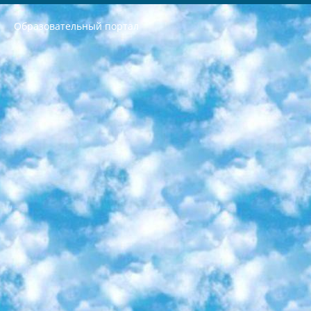
Образовательный портал
РЕСПУБЛИКА УЗБЕКИСТАН МИНИСТРЕРСТВО ДОШКОЛЬНОГО И ШКОЛЬНОГО ОБРАЗОВАНИЯ КОМАНДА в общеобразовательных учреждениях в 2023-2024 учебном году организация и проведение итоговой государственной аттестации обучающихся о Министра дошкольного и школьного образования Республики Узбекистан от 4 марта 2008 года (постановлением Минюста от 20 марта 2008 года № 1778 государственной регистрации) «Итоговое состояние учащихся общего среднего образования на основании положения об утверждении положения об аттестации общего среднего образования выпускной экзамен студентов в образовательных учреждениях в 2023-2024 учебном году В целях организации и прохождения аттестации приказываю: 1. Следующее: перечень предметов, по которым будет проводиться итоговая государственная аттестация и экзамен формы перевода согласно приложению 1; сертификаты международного образца, оценивающие уровень владения иностранными языками перечень согласно приложению 2; 2. Педагогический при специализированных образовательных учреждениях. научно-практический центр квалификации и международной оценки (Д.Давидова) 2024 г. До 25 марта: задания по предметам, по которым будет проводиться итоговая аттестация разработка и утверждение технических условий; итоговая аттестация на основании разработанного предметного задания разработка вопросов по предметам (устно и письменно), экзамен передача; общеобразовательные средние школы и специальные учебные заведения учащиеся выпускных классов школ и интернатов в агентской системе подготовка базы данных экзаменационных материалов и критериев оценки; перевод базы экзаменационных материалов на все языки обучения подать в Республиканский образовательный центр для изготовления; варианты экзаменов на основе разработанных контрольных материалов пусть будут поставлены задачи формирования. 3. Республиканский образовательный центр (Ш.Худайкулов) до 5 апреля 2024 года. до: база данных предоставленных экзаменационных материалов на все языки обучения перевод и экспертиза; для слепых, слабовидящих, глухих, слабослышащих и умственно отсталых детей учащиеся выпускных классов специализированных школ и школ-интернатов база данных экзаменационных материалов на всех преподаваемых языках подготовка критериев оценки; специализированные школы для умственно отсталых детей и технологии для учащихся выпускных классов школ-интернатов разработка соответствующих рекомендаций и критериев проведения ЕГЭ по естествознанию давать задания. 4. Педагогический при специализированных образовательных учреждениях. Научно-практический центр навыков и международной оценки (Д.Давидова), Республика образовательный центр (Худайкулов Ш.) итоговый государственный аттестационный экзамен ориентирован на творческое и логическое мышление при подготовке базы материалов учитывать введение заданий. 5. Следует отметить, что: сертификат государственного образца о знании общеобразовательного предмета и как минимум национальный уровень B1 по предметам на иностранных языках, указанным в Приложении 2. или международно признанный сертификат эквивалентного уровня студенты, изучающие определенный предмет, освобождаются от экзамена; по соответствующим предметам запланирована итоговая государственная аттестация за день до дня, путем жеребьевки Рабочей группой (в письменной форме по предметам, проводимым в форме) из числа сформированных вариантов выбрано 2 варианта; 2 выбранных варианта экзамена анонсированы на официальном сайте министерства и все выпускники по всей стране на основе этих вариантов проводит итоговую государственную аттестацию. 6. Государственное образование учащихся средних общеобразовательных учреждений. знания в соответствии с квалификационными требованиями, которые необходимо приобрести на основании стандартов итоговый (выпускной) контроль для 9 и 11 классов в целях тестирования Экзамены (далее – экзамены) состоят из предметов, перечисленных в приложении 1. будет сделано. 7. Экзамены пройдут с 26 мая по 15 июня 2024 г. (кроме науки физического воспитания). 8. Физическая для учащихся 9 классов общесредних образовательных учреждений. Экзамены по предмету «Образование, квалификация медицина» 1-6 мая 2024 года. сотрудники перевести под присмотр (с отклонениями в физическом или умственном развитии) специализированная школа для детей, школы-интернаты и со сколиозом школы-интернаты санаторного типа для больных детей исключены). 9. Он был слепым, слабовидящим и имел нарушения опорно-двигательного аппарата. экзамены в специализированных школах и интернатах для детей должны проводиться исходя из требований, предъявляемых к общеобразовательным учреждениям (физкультура кроме науки). 10. Специализированная школа для глухих и слабослышащих детей. и экзамены в интернатах и быть реализован в виде письменного теста по математике. 11. Специальность для умственно отсталых детей. Для 9 класса Родной язык и литературное письмо Государственный язык (язык обучения – узбекский). для неклассов) написано Математическое письмо Письменная/устная история Узбекистана Физическое воспитание практично Итоговый контроль Для 11 класса Написание родного языка и литературы (эссе) Математическое письмо Узбекский язык (обучение на узбекском языке) не посещающее общее среднее образование для учреждений)/Образовательное учреждение выбор письменный и устный Иностранный язык письменный/устный Письменная/устная история Узбекистана *По выбору студента:  Химия  Физика  Основы государственного права  География 10 бесплатных образовательных ресурсов - Мы составили подборку онлайн-проектов с интерактивными упражнениями, видеолекциями и статьями. Они помогут вам обрести новые и освежить старые знания бесплатно. 1. «ИНТУИТ» Старейшая образовательная площадка Рунета. Здесь вы найдёте сотни текстовых и видеокурсов на десятки различных тем — от программирования до психологии. Многие курсы подготовлены российскими университетами и крупными международными компаниями вроде Intel и Microsoft. Самостоятельное обучение бесплатное, но желающие могут оплатить услуги персональных наставников. 2. «Смартия» знакомит с актуальными профессиями и подсказывает, как им обучаться. Выбрав заинтересовавшую вас специальность — SMM-специалист, фотограф, веб-дизайнер или другую, — увидите список необходимых для неё умений. Чтобы вы могли освоить их самостоятельно, для каждого умения площадка отображает подборку ссылок на учебные материалы. Хотя «Смартия» ориентируется на русскоязычную аудиторию, часть контента всё же доступна только на английском. 3. «Лекторий Физтеха» Проект Московского физико-технического института (Физтеха). С его помощью вы можете смотреть онлайн серии лекций, записанные на видео в этом вузе. В числе доступных предметов — физика, биология, химия, информационные технологии и другие. К некоторым лекциям администрация ресурса прилагает готовые конспекты, которые можно скачивать в PDF-формате. 4. ITMOcourses Онлайн-площадка Санкт-Петербургского национального исследовательского университета информационных технологий, механики и оптики (ИТМО). Ресурс предоставляет свободный доступ к курсам, разработанным в этом вузе. Каталог материалов разбит на четыре категории: «Оптические системы и технологии», «Приборостроение и робототехника», «Информационные технологии» и «Биотехнологии». Курсы состоят из видеолекций, интерактивных демонстраций и заданий. 5. «КиберЛенинка» Электронная научная библиотека открытого доступа. Каталог площадки регулярно обрастает текстами статей из различных научных изданий. Сгруппированные по журналам и рубрикам публикации можно читать онлайн или скачивать целиком в PDF-формате. Проект нацелен на популяризацию науки за счёт открытого доступа к качественной информации. 6. «ПостНаука» На этом ресурсе публикуют подборки видеолекций, составленные экспертами из разных отраслей и объединённые общими темами. Среди них, к примеру, есть серии «Биоинформатика и геномика», «Культура средневековой Скандинавии» и Cinema Studies о теории кино. Каждая подборка лекций — логически связанная история, рассказанная экспертом от первого лица. Кроме того, на сайте появляются научно-образовательные статьи и тесты на разные темы. 7. «Newочём» Команда проекта «Newочём» отбирает самые интересные тексты из англоязычных СМИ и переводит те из них, за которые голосуют участники сообщества «ВКонтакте». По большей части это научно-популярные статьи. Редакторы придумывают лишь заголовки, в остальном содержание переводов соответствует оригиналам. Полные тексты можно читать прямо в социальной сети. 8. InternetUrok Онлайн-база материалов по основным дисциплинам школьной программы. Информация на сайте структурирована по классам, предметам и темам (урокам). Каждый урок состоит из видеолекций и конспектов. Есть также интерактивные тренажёры и тесты для закрепления пройденного материала. Даже если вы давно окончили школу, возможность повторить программу старших классов всегда может пригодиться. 9. Edutainme Ещё один ресурс об образовании. В отличие от Newtonew, как мне кажется, Edutainme больше ориентируется на представителей индустрии: педагогов, предпринимателей, разработчиков образовательных проектов. Но и любой, кто просто стремится к саморазвитию, найдёт на сайте много полезного и интересного для себя. Например, информацию о новых курсах и образовательных сервисах. 10. Newtonew Онлайн-медиа об образовании и обучении в широком смысле. Авторы Newtonew пишут об инструментах, заведениях, тактиках и стратегиях, которые помогают учить других и получать новые знания самостоятельно. На этой площадке вы найдёте новости, обзоры, аналитические мат