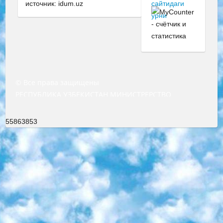
источник: idum.uz
© Все права защищены
РЕСПУБЛИКА УЗБЕКИСТАН МИНИСТРЕРСТВО ДОШКОЛЬНОГО И ШКОЛЬНОГО ОБРАЗОВАНИЯ КОМАНДА в общеобразовательных учреждениях в 2023-2024 учебном году организация и проведение итоговой государственной аттестации обучающихся о Министра дошкольного и школьного образования Республики Узбекистан от 4 марта 2008 года (постановлением Минюста от 20 марта 2008 года № 1778 государственной регистрации) «Итоговое состояние учащихся общего среднего образования на основании положения об утверждении положения об аттестации общего среднего образования выпускной экзамен студентов в образовательных учреждениях в 2023-2024 учебном году В целях организации и прохождения аттестации приказываю: 1. Следующее: перечень предметов, по которым будет проводиться итоговая государственная аттестация и экзамен формы перевода согласно приложению 1; сертификаты международного образца, оценивающие уровень владения иностранными языками перечень согласно приложению 2; 2. Педагогический при специализированных образовательных учреждениях. научно-практический центр квалификации и международной оценки (Д.Давидова) 2024 г. До 25 марта: задания по предметам, по которым будет проводиться итоговая аттестация разработка и утверждение технических условий; итоговая аттестация на основании разработанного предметного задания разработка вопросов по предметам (устно и письменно), экзамен передача; общеобразовательные средние школы и специальные учебные заведения учащиеся выпускных классов школ и интернатов в агентской системе подготовка базы данных экзаменационных материалов и критериев оценки; перевод базы экзаменационных материалов на все языки обучения подать в Республиканский образовательный центр для изготовления; варианты экзаменов на основе разработанных контрольных материалов пусть будут поставлены задачи формирования. 3. Республиканский образовательный центр (Ш.Худайкулов) до 5 апреля 2024 года. до: база данных предоставленных экзаменационных материалов на все языки обучения перевод и экспертиза; для слепых, слабовидящих, глухих, слабослышащих и умственно отсталых детей учащиеся выпускных классов специализированных школ и школ-интернатов база данных экзаменационных материалов на всех преподаваемых языках подготовка критериев оценки; специализированные школы для умственно отсталых детей и технологии для учащихся выпускных классов школ-интернатов разработка соответствующих рекомендаций и критериев проведения ЕГЭ по естествознанию давать задания. 4. Педагогический при специализированных образовательных учреждениях. Научно-практический центр навыков и международной оценки (Д.Давидова), Республика образовательный центр (Худайкулов Ш.) итоговый государственный аттестационный экзамен ориентирован на творческое и логическое мышление при подготовке базы материалов учитывать введение заданий. 5. Следует отметить, что: сертификат государственного образца о знании общеобразовательного предмета и как минимум национальный уровень B1 по предметам на иностранных языках, указанным в Приложении 2. или международно признанный сертификат эквивалентного уровня студенты, изучающие определенный предмет, освобождаются от экзамена; по соответствующим предметам запланирована итоговая государственная аттестация за день до дня, путем жеребьевки Рабочей группой (в письменной форме по предметам, проводимым в форме) из числа сформированных вариантов выбрано 2 варианта; 2 выбранных варианта экзамена анонсированы на официальном сайте министерства и все выпускники по всей стране на основе этих вариантов проводит итоговую государственную аттестацию. 6. Государственное образование учащихся средних общеобразовательных учреждений. знания в соответствии с квалификационными требованиями, которые необходимо приобрести на основании стандартов итоговый (выпускной) контроль для 9 и 11 классов в целях тестирования Экзамены (далее – экзамены) состоят из предметов, перечисленных в приложении 1. будет сделано. 7. Экзамены пройдут с 26 мая по 15 июня 2024 г. (кроме науки физического воспитания). 8. Физическая для учащихся 9 классов общесредних образовательных учреждений. Экзамены по предмету «Образование, квалификация медицина» 1-6 мая 2024 года. сотрудники перевести под присмотр (с отклонениями в физическом или умственном развитии) специализированная школа для детей, школы-интернаты и со сколиозом школы-интернаты санаторного типа для больных детей исключены). 9. Он был слепым, слабовидящим и имел нарушения опорно-двигательного аппарата. экзамены в специализированных школах и интернатах для детей должны проводиться исходя из требований, предъявляемых к общеобразовательным учреждениям (физкультура кроме науки). 10. Специализированная школа для глухих и слабослышащих детей. и экзамены в интернатах и быть реализован в виде письменного теста по математике. 11. Специальность для умственно отсталых детей. Для 9 класса Родной язык и литературное письмо Государственный язык (язык обучения – узбекский). для неклассов) написано Математическое письмо Письменная/устная история Узбекистана Физическое воспитание практично Итоговый контроль Для 11 класса Написание родного языка и литературы (эссе) Математическое письмо Узбекский язык (обучение на узбекском языке) не посещающее общее среднее образование для учреждений)/Образовательное учреждение выбор письменный и устный Иностранный язык письменный/устный Письменная/устная история Узбекистана *По выбору студента:  Химия  Физика  Основы государственного права  География 10 бесплатных образовательных ресурсов - Мы составили подборку онлайн-проектов с интерактивными упражнениями, видеолекциями и статьями. Они помогут вам обрести новые и освежить старые знания бесплатно. 1. «ИНТУИТ» Старейшая образовательная площадка Рунета. Здесь вы найдёте сотни текстовых и видеокурсов на десятки различных тем — от программирования до психологии. Многие курсы подготовлены российскими университетами и крупными международными компаниями вроде Intel и Microsoft. Самостоятельное обучение бесплатное, но желающие могут оплатить услуги персональных наставников. 2. «Смартия» знакомит с актуальными профессиями и подсказывает, как им обучаться. Выбрав заинтересовавшую вас специальность — SMM-специалист, фотограф, веб-дизайнер или другую, — увидите список необходимых для неё умений. Чтобы вы могли освоить их самостоятельно, для каждого умения площадка отображает подборку ссылок на учебные материалы. Хотя «Смартия» ориентируется на русскоязычную аудиторию, часть контента всё же доступна только на английском. 3. «Лекторий Физтеха» Проект Московского физико-технического института (Физтеха). С его помощью вы можете смотреть онлайн серии лекций, записанные на видео в этом вузе. В числе доступных предметов — физика, биология, химия, информационные технологии и другие. К некоторым лекциям администрация ресурса прилагает готовые конспекты, которые можно скачивать в PDF-формате. 4. ITMOcourses Онлайн-площадка Санкт-Петербургского национального исследовательского университета информационных технологий, механики и оптики (ИТМО). Ресурс предоставляет свободный доступ к курсам, разработанным в этом вузе. Каталог материалов разбит на четыре категории: «Оптические системы и технологии», «Приборостроение и робототехника», «Информационные технологии» и «Биотехнологии». Курсы состоят из видеолекций, интерактивных демонстраций и заданий. 5. «КиберЛенинка» Электронная научная библиотека открытого доступа. Каталог площадки регулярно обрастает текстами статей из различных научных изданий. Сгруппированные по журналам и рубрикам публикации можно читать онлайн или скачивать целиком в PDF-формате. Проект нацелен на популяризацию науки за счёт открытого доступа к качественной информации. 6. «ПостНаука» На этом ресурсе публикуют подборки видеолекций, составленные экспертами из разных отраслей и объединённые общими темами. Среди них, к примеру, есть серии «Биоинформатика и геномика», «Культура средневековой Скандинавии» и Cinema Studies о теории кино. Каждая подборка лекций — логически связанная история, рассказанная экспертом от первого лица. Кроме того, на сайте появляются научно-образовательные статьи и тесты на разные темы. 7. «Newочём» Команда проекта «Newочём» отбирает самые интересные тексты из англоязычных СМИ и переводит те из них, за которые голосуют участники сообщества «ВКонтакте». По большей части это научно-популярные статьи. Редакторы придумывают лишь заголовки, в остальном содержание переводов соответствует оригиналам. Полные тексты можно читать прямо в социальной сети. 8. InternetUrok Онлайн-база материалов по основным дисциплинам школьной программы. Информация на сайте структурирована по классам, предметам и темам (урокам). Каждый урок состоит из видеолекций и конспектов. Есть также интерактивные тренажёры и тесты для закрепления пройденного материала. Даже если вы давно окончили школу, возможность повторить программу старших классов всегда может пригодиться. 9. Edutainme Ещё один ресурс об образовании. В отличие от Newtonew, как мне кажется, Edutainme больше ориентируется на представителей индустрии: педагогов, предпринимателей, разработчиков образовательных проектов. Но и любой, кто просто стремится к саморазвитию, найдёт на сайте много полезного и интересного для себя. Например, информацию о новых курсах и образовательных сервисах. 10. Newtonew Онлайн-медиа об образовании и обучении в широком смысле. Авторы Newtonew пишут об инструментах, заведениях, тактиках и стратегиях, которые помогают учить других и получать новые знания самостоятельно. На этой площадке вы найдёте новости, обзоры, аналитические мате
55863853