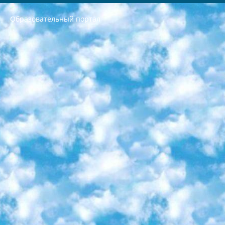
Образовательный портал
РЕСПУБЛИКА УЗБЕКИСТАН МИНИСТРЕРСТВО ДОШКОЛЬНОГО И ШКОЛЬНОГО ОБРАЗОВАНИЯ КОМАНДА в общеобразовательных учреждениях в 2023-2024 учебном году организация и проведение итоговой государственной аттестации обучающихся о Министра дошкольного и школьного образования Республики Узбекистан от 4 марта 2008 года (постановлением Минюста от 20 марта 2008 года № 1778 государственной регистрации) «Итоговое состояние учащихся общего среднего образования на основании положения об утверждении положения об аттестации общего среднего образования выпускной экзамен студентов в образовательных учреждениях в 2023-2024 учебном году В целях организации и прохождения аттестации приказываю: 1. Следующее: перечень предметов, по которым будет проводиться итоговая государственная аттестация и экзамен формы перевода согласно приложению 1; сертификаты международного образца, оценивающие уровень владения иностранными языками перечень согласно приложению 2; 2. Педагогический при специализированных образовательных учреждениях. научно-практический центр квалификации и международной оценки (Д.Давидова) 2024 г. До 25 марта: задания по предметам, по которым будет проводиться итоговая аттестация разработка и утверждение технических условий; итоговая аттестация на основании разработанного предметного задания разработка вопросов по предметам (устно и письменно), экзамен передача; общеобразовательные средние школы и специальные учебные заведения учащиеся выпускных классов школ и интернатов в агентской системе подготовка базы данных экзаменационных материалов и критериев оценки; перевод базы экзаменационных материалов на все языки обучения подать в Республиканский образовательный центр для изготовления; варианты экзаменов на основе разработанных контрольных материалов пусть будут поставлены задачи формирования. 3. Республиканский образовательный центр (Ш.Худайкулов) до 5 апреля 2024 года. до: база данных предоставленных экзаменационных материалов на все языки обучения перевод и экспертиза; для слепых, слабовидящих, глухих, слабослышащих и умственно отсталых детей учащиеся выпускных классов специализированных школ и школ-интернатов база данных экзаменационных материалов на всех преподаваемых языках подготовка критериев оценки; специализированные школы для умственно отсталых детей и технологии для учащихся выпускных классов школ-интернатов разработка соответствующих рекомендаций и критериев проведения ЕГЭ по естествознанию давать задания. 4. Педагогический при специализированных образовательных учреждениях. Научно-практический центр навыков и международной оценки (Д.Давидова), Республика образовательный центр (Худайкулов Ш.) итоговый государственный аттестационный экзамен ориентирован на творческое и логическое мышление при подготовке базы материалов учитывать введение заданий. 5. Следует отметить, что: сертификат государственного образца о знании общеобразовательного предмета и как минимум национальный уровень B1 по предметам на иностранных языках, указанным в Приложении 2. или международно признанный сертификат эквивалентного уровня студенты, изучающие определенный предмет, освобождаются от экзамена; по соответствующим предметам запланирована итоговая государственная аттестация за день до дня, путем жеребьевки Рабочей группой (в письменной форме по предметам, проводимым в форме) из числа сформированных вариантов выбрано 2 варианта; 2 выбранных варианта экзамена анонсированы на официальном сайте министерства и все выпускники по всей стране на основе этих вариантов проводит итоговую государственную аттестацию. 6. Государственное образование учащихся средних общеобразовательных учреждений. знания в соответствии с квалификационными требованиями, которые необходимо приобрести на основании стандартов итоговый (выпускной) контроль для 9 и 11 классов в целях тестирования Экзамены (далее – экзамены) состоят из предметов, перечисленных в приложении 1. будет сделано. 7. Экзамены пройдут с 26 мая по 15 июня 2024 г. (кроме науки физического воспитания). 8. Физическая для учащихся 9 классов общесредних образовательных учреждений. Экзамены по предмету «Образование, квалификация медицина» 1-6 мая 2024 года. сотрудники перевести под присмотр (с отклонениями в физическом или умственном развитии) специализированная школа для детей, школы-интернаты и со сколиозом школы-интернаты санаторного типа для больных детей исключены). 9. Он был слепым, слабовидящим и имел нарушения опорно-двигательного аппарата. экзамены в специализированных школах и интернатах для детей должны проводиться исходя из требований, предъявляемых к общеобразовательным учреждениям (физкультура кроме науки). 10. Специализированная школа для глухих и слабослышащих детей. и экзамены в интернатах и быть реализован в виде письменного теста по математике. 11. Специальность для умственно отсталых детей. Для 9 класса Родной язык и литературное письмо Государственный язык (язык обучения – узбекский). для неклассов) написано Математическое письмо Письменная/устная история Узбекистана Физическое воспитание практично Итоговый контроль Для 11 класса Написание родного языка и литературы (эссе) Математическое письмо Узбекский язык (обучение на узбекском языке) не посещающее общее среднее образование для учреждений)/Образовательное учреждение выбор письменный и устный Иностранный язык письменный/устный Письменная/устная история Узбекистана *По выбору студента:  Химия  Физика  Основы государственного права  География 10 бесплатных образовательных ресурсов - Мы составили подборку онлайн-проектов с интерактивными упражнениями, видеолекциями и статьями. Они помогут вам обрести новые и освежить старые знания бесплатно. 1. «ИНТУИТ» Старейшая образовательная площадка Рунета. Здесь вы найдёте сотни текстовых и видеокурсов на десятки различных тем — от программирования до психологии. Многие курсы подготовлены российскими университетами и крупными международными компаниями вроде Intel и Microsoft. Самостоятельное обучение бесплатное, но желающие могут оплатить услуги персональных наставников. 2. «Смартия» знакомит с актуальными профессиями и подсказывает, как им обучаться. Выбрав заинтересовавшую вас специальность — SMM-специалист, фотограф, веб-дизайнер или другую, — увидите список необходимых для неё умений. Чтобы вы могли освоить их самостоятельно, для каждого умения площадка отображает подборку ссылок на учебные материалы. Хотя «Смартия» ориентируется на русскоязычную аудиторию, часть контента всё же доступна только на английском. 3. «Лекторий Физтеха» Проект Московского физико-технического института (Физтеха). С его помощью вы можете смотреть онлайн серии лекций, записанные на видео в этом вузе. В числе доступных предметов — физика, биология, химия, информационные технологии и другие. К некоторым лекциям администрация ресурса прилагает готовые конспекты, которые можно скачивать в PDF-формате. 4. ITMOcourses Онлайн-площадка Санкт-Петербургского национального исследовательского университета информационных технологий, механики и оптики (ИТМО). Ресурс предоставляет свободный доступ к курсам, разработанным в этом вузе. Каталог материалов разбит на четыре категории: «Оптические системы и технологии», «Приборостроение и робототехника», «Информационные технологии» и «Биотехнологии». Курсы состоят из видеолекций, интерактивных демонстраций и заданий. 5. «КиберЛенинка» Электронная научная библиотека открытого доступа. Каталог площадки регулярно обрастает текстами статей из различных научных изданий. Сгруппированные по журналам и рубрикам публикации можно читать онлайн или скачивать целиком в PDF-формате. Проект нацелен на популяризацию науки за счёт открытого доступа к качественной информации. 6. «ПостНаука» На этом ресурсе публикуют подборки видеолекций, составленные экспертами из разных отраслей и объединённые общими темами. Среди них, к примеру, есть серии «Биоинформатика и геномика», «Культура средневековой Скандинавии» и Cinema Studies о теории кино. Каждая подборка лекций — логически связанная история, рассказанная экспертом от первого лица. Кроме того, на сайте появляются научно-образовательные статьи и тесты на разные темы. 7. «Newочём» Команда проекта «Newочём» отбирает самые интересные тексты из англоязычных СМИ и переводит те из них, за которые голосуют участники сообщества «ВКонтакте». По большей части это научно-популярные статьи. Редакторы придумывают лишь заголовки, в остальном содержание переводов соответствует оригиналам. Полные тексты можно читать прямо в социальной сети. 8. InternetUrok Онлайн-база материалов по основным дисциплинам школьной программы. Информация на сайте структурирована по классам, предметам и темам (урокам). Каждый урок состоит из видеолекций и конспектов. Есть также интерактивные тренажёры и тесты для закрепления пройденного материала. Даже если вы давно окончили школу, возможность повторить программу старших классов всегда может пригодиться. 9. Edutainme Ещё один ресурс об образовании. В отличие от Newtonew, как мне кажется, Edutainme больше ориентируется на представителей индустрии: педагогов, предпринимателей, разработчиков образовательных проектов. Но и любой, кто просто стремится к саморазвитию, найдёт на сайте много полезного и интересного для себя. Например, информацию о новых курсах и образовательных сервисах. 10. Newtonew Онлайн-медиа об образовании и обучении в широком смысле. Авторы Newtonew пишут об инструментах, заведениях, тактиках и стратегиях, которые помогают учить других и получать новые знания самостоятельно. На этой площадке вы найдёте новости, обзоры, аналитические мат