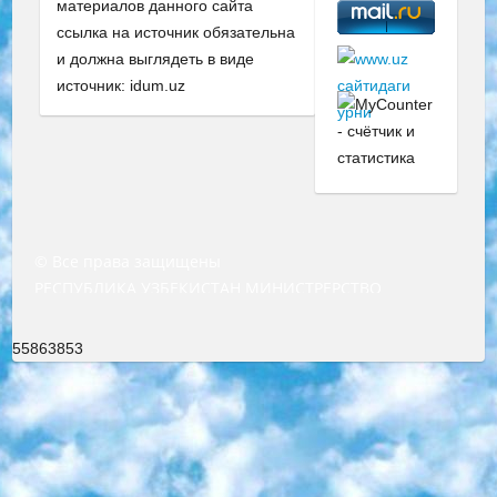
материалов данного сайта
ссылка на источник обязательна
и должна выглядеть в виде
источник: idum.uz
© Все права защищены
РЕСПУБЛИКА УЗБЕКИСТАН МИНИСТРЕРСТВО ДОШКОЛЬНОГО И ШКОЛЬНОГО ОБРАЗОВАНИЯ КОМАНДА в общеобразовательных учреждениях в 2023-2024 учебном году организация и проведение итоговой государственной аттестации обучающихся о Министра дошкольного и школьного образования Республики Узбекистан от 4 марта 2008 года (постановлением Минюста от 20 марта 2008 года № 1778 государственной регистрации) «Итоговое состояние учащихся общего среднего образования на основании положения об утверждении положения об аттестации общего среднего образования выпускной экзамен студентов в образовательных учреждениях в 2023-2024 учебном году В целях организации и прохождения аттестации приказываю: 1. Следующее: перечень предметов, по которым будет проводиться итоговая государственная аттестация и экзамен формы перевода согласно приложению 1; сертификаты международного образца, оценивающие уровень владения иностранными языками перечень согласно приложению 2; 2. Педагогический при специализированных образовательных учреждениях. научно-практический центр квалификации и международной оценки (Д.Давидова) 2024 г. До 25 марта: задания по предметам, по которым будет проводиться итоговая аттестация разработка и утверждение технических условий; итоговая аттестация на основании разработанного предметного задания разработка вопросов по предметам (устно и письменно), экзамен передача; общеобразовательные средние школы и специальные учебные заведения учащиеся выпускных классов школ и интернатов в агентской системе подготовка базы данных экзаменационных материалов и критериев оценки; перевод базы экзаменационных материалов на все языки обучения подать в Республиканский образовательный центр для изготовления; варианты экзаменов на основе разработанных контрольных материалов пусть будут поставлены задачи формирования. 3. Республиканский образовательный центр (Ш.Худайкулов) до 5 апреля 2024 года. до: база данных предоставленных экзаменационных материалов на все языки обучения перевод и экспертиза; для слепых, слабовидящих, глухих, слабослышащих и умственно отсталых детей учащиеся выпускных классов специализированных школ и школ-интернатов база данных экзаменационных материалов на всех преподаваемых языках подготовка критериев оценки; специализированные школы для умственно отсталых детей и технологии для учащихся выпускных классов школ-интернатов разработка соответствующих рекомендаций и критериев проведения ЕГЭ по естествознанию давать задания. 4. Педагогический при специализированных образовательных учреждениях. Научно-практический центр навыков и международной оценки (Д.Давидова), Республика образовательный центр (Худайкулов Ш.) итоговый государственный аттестационный экзамен ориентирован на творческое и логическое мышление при подготовке базы материалов учитывать введение заданий. 5. Следует отметить, что: сертификат государственного образца о знании общеобразовательного предмета и как минимум национальный уровень B1 по предметам на иностранных языках, указанным в Приложении 2. или международно признанный сертификат эквивалентного уровня студенты, изучающие определенный предмет, освобождаются от экзамена; по соответствующим предметам запланирована итоговая государственная аттестация за день до дня, путем жеребьевки Рабочей группой (в письменной форме по предметам, проводимым в форме) из числа сформированных вариантов выбрано 2 варианта; 2 выбранных варианта экзамена анонсированы на официальном сайте министерства и все выпускники по всей стране на основе этих вариантов проводит итоговую государственную аттестацию. 6. Государственное образование учащихся средних общеобразовательных учреждений. знания в соответствии с квалификационными требованиями, которые необходимо приобрести на основании стандартов итоговый (выпускной) контроль для 9 и 11 классов в целях тестирования Экзамены (далее – экзамены) состоят из предметов, перечисленных в приложении 1. будет сделано. 7. Экзамены пройдут с 26 мая по 15 июня 2024 г. (кроме науки физического воспитания). 8. Физическая для учащихся 9 классов общесредних образовательных учреждений. Экзамены по предмету «Образование, квалификация медицина» 1-6 мая 2024 года. сотрудники перевести под присмотр (с отклонениями в физическом или умственном развитии) специализированная школа для детей, школы-интернаты и со сколиозом школы-интернаты санаторного типа для больных детей исключены). 9. Он был слепым, слабовидящим и имел нарушения опорно-двигательного аппарата. экзамены в специализированных школах и интернатах для детей должны проводиться исходя из требований, предъявляемых к общеобразовательным учреждениям (физкультура кроме науки). 10. Специализированная школа для глухих и слабослышащих детей. и экзамены в интернатах и быть реализован в виде письменного теста по математике. 11. Специальность для умственно отсталых детей. Для 9 класса Родной язык и литературное письмо Государственный язык (язык обучения – узбекский). для неклассов) написано Математическое письмо Письменная/устная история Узбекистана Физическое воспитание практично Итоговый контроль Для 11 класса Написание родного языка и литературы (эссе) Математическое письмо Узбекский язык (обучение на узбекском языке) не посещающее общее среднее образование для учреждений)/Образовательное учреждение выбор письменный и устный Иностранный язык письменный/устный Письменная/устная история Узбекистана *По выбору студента:  Химия  Физика  Основы государственного права  География 10 бесплатных образовательных ресурсов - Мы составили подборку онлайн-проектов с интерактивными упражнениями, видеолекциями и статьями. Они помогут вам обрести новые и освежить старые знания бесплатно. 1. «ИНТУИТ» Старейшая образовательная площадка Рунета. Здесь вы найдёте сотни текстовых и видеокурсов на десятки различных тем — от программирования до психологии. Многие курсы подготовлены российскими университетами и крупными международными компаниями вроде Intel и Microsoft. Самостоятельное обучение бесплатное, но желающие могут оплатить услуги персональных наставников. 2. «Смартия» знакомит с актуальными профессиями и подсказывает, как им обучаться. Выбрав заинтересовавшую вас специальность — SMM-специалист, фотограф, веб-дизайнер или другую, — увидите список необходимых для неё умений. Чтобы вы могли освоить их самостоятельно, для каждого умения площадка отображает подборку ссылок на учебные материалы. Хотя «Смартия» ориентируется на русскоязычную аудиторию, часть контента всё же доступна только на английском. 3. «Лекторий Физтеха» Проект Московского физико-технического института (Физтеха). С его помощью вы можете смотреть онлайн серии лекций, записанные на видео в этом вузе. В числе доступных предметов — физика, биология, химия, информационные технологии и другие. К некоторым лекциям администрация ресурса прилагает готовые конспекты, которые можно скачивать в PDF-формате. 4. ITMOcourses Онлайн-площадка Санкт-Петербургского национального исследовательского университета информационных технологий, механики и оптики (ИТМО). Ресурс предоставляет свободный доступ к курсам, разработанным в этом вузе. Каталог материалов разбит на четыре категории: «Оптические системы и технологии», «Приборостроение и робототехника», «Информационные технологии» и «Биотехнологии». Курсы состоят из видеолекций, интерактивных демонстраций и заданий. 5. «КиберЛенинка» Электронная научная библиотека открытого доступа. Каталог площадки регулярно обрастает текстами статей из различных научных изданий. Сгруппированные по журналам и рубрикам публикации можно читать онлайн или скачивать целиком в PDF-формате. Проект нацелен на популяризацию науки за счёт открытого доступа к качественной информации. 6. «ПостНаука» На этом ресурсе публикуют подборки видеолекций, составленные экспертами из разных отраслей и объединённые общими темами. Среди них, к примеру, есть серии «Биоинформатика и геномика», «Культура средневековой Скандинавии» и Cinema Studies о теории кино. Каждая подборка лекций — логически связанная история, рассказанная экспертом от первого лица. Кроме того, на сайте появляются научно-образовательные статьи и тесты на разные темы. 7. «Newочём» Команда проекта «Newочём» отбирает самые интересные тексты из англоязычных СМИ и переводит те из них, за которые голосуют участники сообщества «ВКонтакте». По большей части это научно-популярные статьи. Редакторы придумывают лишь заголовки, в остальном содержание переводов соответствует оригиналам. Полные тексты можно читать прямо в социальной сети. 8. InternetUrok Онлайн-база материалов по основным дисциплинам школьной программы. Информация на сайте структурирована по классам, предметам и темам (урокам). Каждый урок состоит из видеолекций и конспектов. Есть также интерактивные тренажёры и тесты для закрепления пройденного материала. Даже если вы давно окончили школу, возможность повторить программу старших классов всегда может пригодиться. 9. Edutainme Ещё один ресурс об образовании. В отличие от Newtonew, как мне кажется, Edutainme больше ориентируется на представителей индустрии: педагогов, предпринимателей, разработчиков образовательных проектов. Но и любой, кто просто стремится к саморазвитию, найдёт на сайте много полезного и интересного для себя. Например, информацию о новых курсах и образовательных сервисах. 10. Newtonew Онлайн-медиа об образовании и обучении в широком смысле. Авторы Newtonew пишут об инструментах, заведениях, тактиках и стратегиях, которые помогают учить других и получать новые знания самостоятельно. На этой площадке вы найдёте новости, обзоры, аналитические мате
55863853