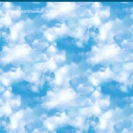
Образовательный портал
РЕСПУБЛИКА УЗБЕКИСТАН МИНИСТРЕРСТВО ДОШКОЛЬНОГО И ШКОЛЬНОГО ОБРАЗОВАНИЯ КОМАНДА в общеобразовательных учреждениях в 2023-2024 учебном году организация и проведение итоговой государственной аттестации обучающихся о Министра дошкольного и школьного образования Республики Узбекистан от 4 марта 2008 года (постановлением Минюста от 20 марта 2008 года № 1778 государственной регистрации) «Итоговое состояние учащихся общего среднего образования на основании положения об утверждении положения об аттестации общего среднего образования выпускной экзамен студентов в образовательных учреждениях в 2023-2024 учебном году В целях организации и прохождения аттестации приказываю: 1. Следующее: перечень предметов, по которым будет проводиться итоговая государственная аттестация и экзамен формы перевода согласно приложению 1; сертификаты международного образца, оценивающие уровень владения иностранными языками перечень согласно приложению 2; 2. Педагогический при специализированных образовательных учреждениях. научно-практический центр квалификации и международной оценки (Д.Давидова) 2024 г. До 25 марта: задания по предметам, по которым будет проводиться итоговая аттестация разработка и утверждение технических условий; итоговая аттестация на основании разработанного предметного задания разработка вопросов по предметам (устно и письменно), экзамен передача; общеобразовательные средние школы и специальные учебные заведения учащиеся выпускных классов школ и интернатов в агентской системе подготовка базы данных экзаменационных материалов и критериев оценки; перевод базы экзаменационных материалов на все языки обучения подать в Республиканский образовательный центр для изготовления; варианты экзаменов на основе разработанных контрольных материалов пусть будут поставлены задачи формирования. 3. Республиканский образовательный центр (Ш.Худайкулов) до 5 апреля 2024 года. до: база данных предоставленных экзаменационных материалов на все языки обучения перевод и экспертиза; для слепых, слабовидящих, глухих, слабослышащих и умственно отсталых детей учащиеся выпускных классов специализированных школ и школ-интернатов база данных экзаменационных материалов на всех преподаваемых языках подготовка критериев оценки; специализированные школы для умственно отсталых детей и технологии для учащихся выпускных классов школ-интернатов разработка соответствующих рекомендаций и критериев проведения ЕГЭ по естествознанию давать задания. 4. Педагогический при специализированных образовательных учреждениях. Научно-практический центр навыков и международной оценки (Д.Давидова), Республика образовательный центр (Худайкулов Ш.) итоговый государственный аттестационный экзамен ориентирован на творческое и логическое мышление при подготовке базы материалов учитывать введение заданий. 5. Следует отметить, что: сертификат государственного образца о знании общеобразовательного предмета и как минимум национальный уровень B1 по предметам на иностранных языках, указанным в Приложении 2. или международно признанный сертификат эквивалентного уровня студенты, изучающие определенный предмет, освобождаются от экзамена; по соответствующим предметам запланирована итоговая государственная аттестация за день до дня, путем жеребьевки Рабочей группой (в письменной форме по предметам, проводимым в форме) из числа сформированных вариантов выбрано 2 варианта; 2 выбранных варианта экзамена анонсированы на официальном сайте министерства и все выпускники по всей стране на основе этих вариантов проводит итоговую государственную аттестацию. 6. Государственное образование учащихся средних общеобразовательных учреждений. знания в соответствии с квалификационными требованиями, которые необходимо приобрести на основании стандартов итоговый (выпускной) контроль для 9 и 11 классов в целях тестирования Экзамены (далее – экзамены) состоят из предметов, перечисленных в приложении 1. будет сделано. 7. Экзамены пройдут с 26 мая по 15 июня 2024 г. (кроме науки физического воспитания). 8. Физическая для учащихся 9 классов общесредних образовательных учреждений. Экзамены по предмету «Образование, квалификация медицина» 1-6 мая 2024 года. сотрудники перевести под присмотр (с отклонениями в физическом или умственном развитии) специализированная школа для детей, школы-интернаты и со сколиозом школы-интернаты санаторного типа для больных детей исключены). 9. Он был слепым, слабовидящим и имел нарушения опорно-двигательного аппарата. экзамены в специализированных школах и интернатах для детей должны проводиться исходя из требований, предъявляемых к общеобразовательным учреждениям (физкультура кроме науки). 10. Специализированная школа для глухих и слабослышащих детей. и экзамены в интернатах и быть реализован в виде письменного теста по математике. 11. Специальность для умственно отсталых детей. Для 9 класса Родной язык и литературное письмо Государственный язык (язык обучения – узбекский). для неклассов) написано Математическое письмо Письменная/устная история Узбекистана Физическое воспитание практично Итоговый контроль Для 11 класса Написание родного языка и литературы (эссе) Математическое письмо Узбекский язык (обучение на узбекском языке) не посещающее общее среднее образование для учреждений)/Образовательное учреждение выбор письменный и устный Иностранный язык письменный/устный Письменная/устная история Узбекистана *По выбору студента:  Химия  Физика  Основы государственного права  География 10 бесплатных образовательных ресурсов - Мы составили подборку онлайн-проектов с интерактивными упражнениями, видеолекциями и статьями. Они помогут вам обрести новые и освежить старые знания бесплатно. 1. «ИНТУИТ» Старейшая образовательная площадка Рунета. Здесь вы найдёте сотни текстовых и видеокурсов на десятки различных тем — от программирования до психологии. Многие курсы подготовлены российскими университетами и крупными международными компаниями вроде Intel и Microsoft. Самостоятельное обучение бесплатное, но желающие могут оплатить услуги персональных наставников. 2. «Смартия» знакомит с актуальными профессиями и подсказывает, как им обучаться. Выбрав заинтересовавшую вас специальность — SMM-специалист, фотограф, веб-дизайнер или другую, — увидите список необходимых для неё умений. Чтобы вы могли освоить их самостоятельно, для каждого умения площадка отображает подборку ссылок на учебные материалы. Хотя «Смартия» ориентируется на русскоязычную аудиторию, часть контента всё же доступна только на английском. 3. «Лекторий Физтеха» Проект Московского физико-технического института (Физтеха). С его помощью вы можете смотреть онлайн серии лекций, записанные на видео в этом вузе. В числе доступных предметов — физика, биология, химия, информационные технологии и другие. К некоторым лекциям администрация ресурса прилагает готовые конспекты, которые можно скачивать в PDF-формате. 4. ITMOcourses Онлайн-площадка Санкт-Петербургского национального исследовательского университета информационных технологий, механики и оптики (ИТМО). Ресурс предоставляет свободный доступ к курсам, разработанным в этом вузе. Каталог материалов разбит на четыре категории: «Оптические системы и технологии», «Приборостроение и робототехника», «Информационные технологии» и «Биотехнологии». Курсы состоят из видеолекций, интерактивных демонстраций и заданий. 5. «КиберЛенинка» Электронная научная библиотека открытого доступа. Каталог площадки регулярно обрастает текстами статей из различных научных изданий. Сгруппированные по журналам и рубрикам публикации можно читать онлайн или скачивать целиком в PDF-формате. Проект нацелен на популяризацию науки за счёт открытого доступа к качественной информации. 6. «ПостНаука» На этом ресурсе публикуют подборки видеолекций, составленные экспертами из разных отраслей и объединённые общими темами. Среди них, к примеру, есть серии «Биоинформатика и геномика», «Культура средневековой Скандинавии» и Cinema Studies о теории кино. Каждая подборка лекций — логически связанная история, рассказанная экспертом от первого лица. Кроме того, на сайте появляются научно-образовательные статьи и тесты на разные темы. 7. «Newочём» Команда проекта «Newочём» отбирает самые интересные тексты из англоязычных СМИ и переводит те из них, за которые голосуют участники сообщества «ВКонтакте». По большей части это научно-популярные статьи. Редакторы придумывают лишь заголовки, в остальном содержание переводов соответствует оригиналам. Полные тексты можно читать прямо в социальной сети. 8. InternetUrok Онлайн-база материалов по основным дисциплинам школьной программы. Информация на сайте структурирована по классам, предметам и темам (урокам). Каждый урок состоит из видеолекций и конспектов. Есть также интерактивные тренажёры и тесты для закрепления пройденного материала. Даже если вы давно окончили школу, возможность повторить программу старших классов всегда может пригодиться. 9. Edutainme Ещё один ресурс об образовании. В отличие от Newtonew, как мне кажется, Edutainme больше ориентируется на представителей индустрии: педагогов, предпринимателей, разработчиков образовательных проектов. Но и любой, кто просто стремится к саморазвитию, найдёт на сайте много полезного и интересного для себя. Например, информацию о новых курсах и образовательных сервисах. 10. Newtonew Онлайн-медиа об образовании и обучении в широком смысле. Авторы Newtonew пишут об инструментах, заведениях, тактиках и стратегиях, которые помогают учить других и получать новые знания самостоятельно. На этой площадке вы найдёте новости, обзоры, аналитические мат