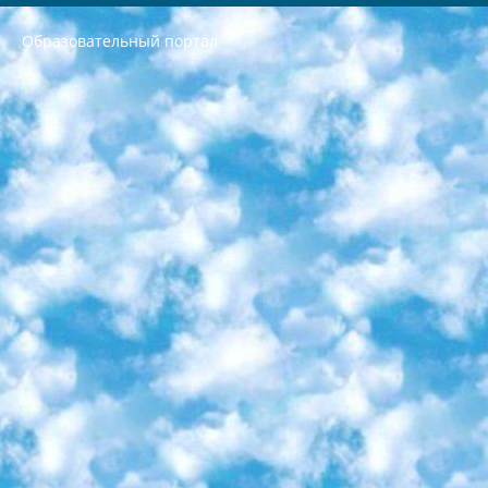
Образовательный портал
РЕСПУБЛИКА УЗБЕКИСТАН МИНИСТРЕРСТВО ДОШКОЛЬНОГО И ШКОЛЬНОГО ОБРАЗОВАНИЯ КОМАНДА в общеобразовательных учреждениях в 2023-2024 учебном году организация и проведение итоговой государственной аттестации обучающихся о Министра дошкольного и школьного образования Республики Узбекистан от 4 марта 2008 года (постановлением Минюста от 20 марта 2008 года № 1778 государственной регистрации) «Итоговое состояние учащихся общего среднего образования на основании положения об утверждении положения об аттестации общего среднего образования выпускной экзамен студентов в образовательных учреждениях в 2023-2024 учебном году В целях организации и прохождения аттестации приказываю: 1. Следующее: перечень предметов, по которым будет проводиться итоговая государственная аттестация и экзамен формы перевода согласно приложению 1; сертификаты международного образца, оценивающие уровень владения иностранными языками перечень согласно приложению 2; 2. Педагогический при специализированных образовательных учреждениях. научно-практический центр квалификации и международной оценки (Д.Давидова) 2024 г. До 25 марта: задания по предметам, по которым будет проводиться итоговая аттестация разработка и утверждение технических условий; итоговая аттестация на основании разработанного предметного задания разработка вопросов по предметам (устно и письменно), экзамен передача; общеобразовательные средние школы и специальные учебные заведения учащиеся выпускных классов школ и интернатов в агентской системе подготовка базы данных экзаменационных материалов и критериев оценки; перевод базы экзаменационных материалов на все языки обучения подать в Республиканский образовательный центр для изготовления; варианты экзаменов на основе разработанных контрольных материалов пусть будут поставлены задачи формирования. 3. Республиканский образовательный центр (Ш.Худайкулов) до 5 апреля 2024 года. до: база данных предоставленных экзаменационных материалов на все языки обучения перевод и экспертиза; для слепых, слабовидящих, глухих, слабослышащих и умственно отсталых детей учащиеся выпускных классов специализированных школ и школ-интернатов база данных экзаменационных материалов на всех преподаваемых языках подготовка критериев оценки; специализированные школы для умственно отсталых детей и технологии для учащихся выпускных классов школ-интернатов разработка соответствующих рекомендаций и критериев проведения ЕГЭ по естествознанию давать задания. 4. Педагогический при специализированных образовательных учреждениях. Научно-практический центр навыков и международной оценки (Д.Давидова), Республика образовательный центр (Худайкулов Ш.) итоговый государственный аттестационный экзамен ориентирован на творческое и логическое мышление при подготовке базы материалов учитывать введение заданий. 5. Следует отметить, что: сертификат государственного образца о знании общеобразовательного предмета и как минимум национальный уровень B1 по предметам на иностранных языках, указанным в Приложении 2. или международно признанный сертификат эквивалентного уровня студенты, изучающие определенный предмет, освобождаются от экзамена; по соответствующим предметам запланирована итоговая государственная аттестация за день до дня, путем жеребьевки Рабочей группой (в письменной форме по предметам, проводимым в форме) из числа сформированных вариантов выбрано 2 варианта; 2 выбранных варианта экзамена анонсированы на официальном сайте министерства и все выпускники по всей стране на основе этих вариантов проводит итоговую государственную аттестацию. 6. Государственное образование учащихся средних общеобразовательных учреждений. знания в соответствии с квалификационными требованиями, которые необходимо приобрести на основании стандартов итоговый (выпускной) контроль для 9 и 11 классов в целях тестирования Экзамены (далее – экзамены) состоят из предметов, перечисленных в приложении 1. будет сделано. 7. Экзамены пройдут с 26 мая по 15 июня 2024 г. (кроме науки физического воспитания). 8. Физическая для учащихся 9 классов общесредних образовательных учреждений. Экзамены по предмету «Образование, квалификация медицина» 1-6 мая 2024 года. сотрудники перевести под присмотр (с отклонениями в физическом или умственном развитии) специализированная школа для детей, школы-интернаты и со сколиозом школы-интернаты санаторного типа для больных детей исключены). 9. Он был слепым, слабовидящим и имел нарушения опорно-двигательного аппарата. экзамены в специализированных школах и интернатах для детей должны проводиться исходя из требований, предъявляемых к общеобразовательным учреждениям (физкультура кроме науки). 10. Специализированная школа для глухих и слабослышащих детей. и экзамены в интернатах и быть реализован в виде письменного теста по математике. 11. Специальность для умственно отсталых детей. Для 9 класса Родной язык и литературное письмо Государственный язык (язык обучения – узбекский). для неклассов) написано Математическое письмо Письменная/устная история Узбекистана Физическое воспитание практично Итоговый контроль Для 11 класса Написание родного языка и литературы (эссе) Математическое письмо Узбекский язык (обучение на узбекском языке) не посещающее общее среднее образование для учреждений)/Образовательное учреждение выбор письменный и устный Иностранный язык письменный/устный Письменная/устная история Узбекистана *По выбору студента:  Химия  Физика  Основы государственного права  География 10 бесплатных образовательных ресурсов - Мы составили подборку онлайн-проектов с интерактивными упражнениями, видеолекциями и статьями. Они помогут вам обрести новые и освежить старые знания бесплатно. 1. «ИНТУИТ» Старейшая образовательная площадка Рунета. Здесь вы найдёте сотни текстовых и видеокурсов на десятки различных тем — от программирования до психологии. Многие курсы подготовлены российскими университетами и крупными международными компаниями вроде Intel и Microsoft. Самостоятельное обучение бесплатное, но желающие могут оплатить услуги персональных наставников. 2. «Смартия» знакомит с актуальными профессиями и подсказывает, как им обучаться. Выбрав заинтересовавшую вас специальность — SMM-специалист, фотограф, веб-дизайнер или другую, — увидите список необходимых для неё умений. Чтобы вы могли освоить их самостоятельно, для каждого умения площадка отображает подборку ссылок на учебные материалы. Хотя «Смартия» ориентируется на русскоязычную аудиторию, часть контента всё же доступна только на английском. 3. «Лекторий Физтеха» Проект Московского физико-технического института (Физтеха). С его помощью вы можете смотреть онлайн серии лекций, записанные на видео в этом вузе. В числе доступных предметов — физика, биология, химия, информационные технологии и другие. К некоторым лекциям администрация ресурса прилагает готовые конспекты, которые можно скачивать в PDF-формате. 4. ITMOcourses Онлайн-площадка Санкт-Петербургского национального исследовательского университета информационных технологий, механики и оптики (ИТМО). Ресурс предоставляет свободный доступ к курсам, разработанным в этом вузе. Каталог материалов разбит на четыре категории: «Оптические системы и технологии», «Приборостроение и робототехника», «Информационные технологии» и «Биотехнологии». Курсы состоят из видеолекций, интерактивных демонстраций и заданий. 5. «КиберЛенинка» Электронная научная библиотека открытого доступа. Каталог площадки регулярно обрастает текстами статей из различных научных изданий. Сгруппированные по журналам и рубрикам публикации можно читать онлайн или скачивать целиком в PDF-формате. Проект нацелен на популяризацию науки за счёт открытого доступа к качественной информации. 6. «ПостНаука» На этом ресурсе публикуют подборки видеолекций, составленные экспертами из разных отраслей и объединённые общими темами. Среди них, к примеру, есть серии «Биоинформатика и геномика», «Культура средневековой Скандинавии» и Cinema Studies о теории кино. Каждая подборка лекций — логически связанная история, рассказанная экспертом от первого лица. Кроме того, на сайте появляются научно-образовательные статьи и тесты на разные темы. 7. «Newочём» Команда проекта «Newочём» отбирает самые интересные тексты из англоязычных СМИ и переводит те из них, за которые голосуют участники сообщества «ВКонтакте». По большей части это научно-популярные статьи. Редакторы придумывают лишь заголовки, в остальном содержание переводов соответствует оригиналам. Полные тексты можно читать прямо в социальной сети. 8. InternetUrok Онлайн-база материалов по основным дисциплинам школьной программы. Информация на сайте структурирована по классам, предметам и темам (урокам). Каждый урок состоит из видеолекций и конспектов. Есть также интерактивные тренажёры и тесты для закрепления пройденного материала. Даже если вы давно окончили школу, возможность повторить программу старших классов всегда может пригодиться. 9. Edutainme Ещё один ресурс об образовании. В отличие от Newtonew, как мне кажется, Edutainme больше ориентируется на представителей индустрии: педагогов, предпринимателей, разработчиков образовательных проектов. Но и любой, кто просто стремится к саморазвитию, найдёт на сайте много полезного и интересного для себя. Например, информацию о новых курсах и образовательных сервисах. 10. Newtonew Онлайн-медиа об образовании и обучении в широком смысле. Авторы Newtonew пишут об инструментах, заведениях, тактиках и стратегиях, которые помогают учить других и получать новые знания самостоятельно. На этой площадке вы найдёте новости, обзоры, аналитические мат