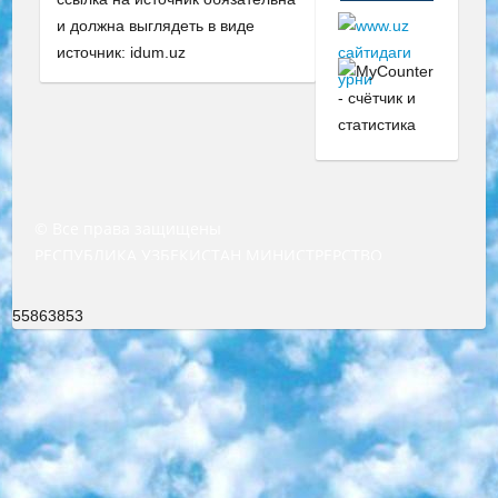
и должна выглядеть в виде
источник: idum.uz
© Все права защищены
РЕСПУБЛИКА УЗБЕКИСТАН МИНИСТРЕРСТВО ДОШКОЛЬНОГО И ШКОЛЬНОГО ОБРАЗОВАНИЯ КОМАНДА в общеобразовательных учреждениях в 2023-2024 учебном году организация и проведение итоговой государственной аттестации обучающихся о Министра дошкольного и школьного образования Республики Узбекистан от 4 марта 2008 года (постановлением Минюста от 20 марта 2008 года № 1778 государственной регистрации) «Итоговое состояние учащихся общего среднего образования на основании положения об утверждении положения об аттестации общего среднего образования выпускной экзамен студентов в образовательных учреждениях в 2023-2024 учебном году В целях организации и прохождения аттестации приказываю: 1. Следующее: перечень предметов, по которым будет проводиться итоговая государственная аттестация и экзамен формы перевода согласно приложению 1; сертификаты международного образца, оценивающие уровень владения иностранными языками перечень согласно приложению 2; 2. Педагогический при специализированных образовательных учреждениях. научно-практический центр квалификации и международной оценки (Д.Давидова) 2024 г. До 25 марта: задания по предметам, по которым будет проводиться итоговая аттестация разработка и утверждение технических условий; итоговая аттестация на основании разработанного предметного задания разработка вопросов по предметам (устно и письменно), экзамен передача; общеобразовательные средние школы и специальные учебные заведения учащиеся выпускных классов школ и интернатов в агентской системе подготовка базы данных экзаменационных материалов и критериев оценки; перевод базы экзаменационных материалов на все языки обучения подать в Республиканский образовательный центр для изготовления; варианты экзаменов на основе разработанных контрольных материалов пусть будут поставлены задачи формирования. 3. Республиканский образовательный центр (Ш.Худайкулов) до 5 апреля 2024 года. до: база данных предоставленных экзаменационных материалов на все языки обучения перевод и экспертиза; для слепых, слабовидящих, глухих, слабослышащих и умственно отсталых детей учащиеся выпускных классов специализированных школ и школ-интернатов база данных экзаменационных материалов на всех преподаваемых языках подготовка критериев оценки; специализированные школы для умственно отсталых детей и технологии для учащихся выпускных классов школ-интернатов разработка соответствующих рекомендаций и критериев проведения ЕГЭ по естествознанию давать задания. 4. Педагогический при специализированных образовательных учреждениях. Научно-практический центр навыков и международной оценки (Д.Давидова), Республика образовательный центр (Худайкулов Ш.) итоговый государственный аттестационный экзамен ориентирован на творческое и логическое мышление при подготовке базы материалов учитывать введение заданий. 5. Следует отметить, что: сертификат государственного образца о знании общеобразовательного предмета и как минимум национальный уровень B1 по предметам на иностранных языках, указанным в Приложении 2. или международно признанный сертификат эквивалентного уровня студенты, изучающие определенный предмет, освобождаются от экзамена; по соответствующим предметам запланирована итоговая государственная аттестация за день до дня, путем жеребьевки Рабочей группой (в письменной форме по предметам, проводимым в форме) из числа сформированных вариантов выбрано 2 варианта; 2 выбранных варианта экзамена анонсированы на официальном сайте министерства и все выпускники по всей стране на основе этих вариантов проводит итоговую государственную аттестацию. 6. Государственное образование учащихся средних общеобразовательных учреждений. знания в соответствии с квалификационными требованиями, которые необходимо приобрести на основании стандартов итоговый (выпускной) контроль для 9 и 11 классов в целях тестирования Экзамены (далее – экзамены) состоят из предметов, перечисленных в приложении 1. будет сделано. 7. Экзамены пройдут с 26 мая по 15 июня 2024 г. (кроме науки физического воспитания). 8. Физическая для учащихся 9 классов общесредних образовательных учреждений. Экзамены по предмету «Образование, квалификация медицина» 1-6 мая 2024 года. сотрудники перевести под присмотр (с отклонениями в физическом или умственном развитии) специализированная школа для детей, школы-интернаты и со сколиозом школы-интернаты санаторного типа для больных детей исключены). 9. Он был слепым, слабовидящим и имел нарушения опорно-двигательного аппарата. экзамены в специализированных школах и интернатах для детей должны проводиться исходя из требований, предъявляемых к общеобразовательным учреждениям (физкультура кроме науки). 10. Специализированная школа для глухих и слабослышащих детей. и экзамены в интернатах и быть реализован в виде письменного теста по математике. 11. Специальность для умственно отсталых детей. Для 9 класса Родной язык и литературное письмо Государственный язык (язык обучения – узбекский). для неклассов) написано Математическое письмо Письменная/устная история Узбекистана Физическое воспитание практично Итоговый контроль Для 11 класса Написание родного языка и литературы (эссе) Математическое письмо Узбекский язык (обучение на узбекском языке) не посещающее общее среднее образование для учреждений)/Образовательное учреждение выбор письменный и устный Иностранный язык письменный/устный Письменная/устная история Узбекистана *По выбору студента:  Химия  Физика  Основы государственного права  География 10 бесплатных образовательных ресурсов - Мы составили подборку онлайн-проектов с интерактивными упражнениями, видеолекциями и статьями. Они помогут вам обрести новые и освежить старые знания бесплатно. 1. «ИНТУИТ» Старейшая образовательная площадка Рунета. Здесь вы найдёте сотни текстовых и видеокурсов на десятки различных тем — от программирования до психологии. Многие курсы подготовлены российскими университетами и крупными международными компаниями вроде Intel и Microsoft. Самостоятельное обучение бесплатное, но желающие могут оплатить услуги персональных наставников. 2. «Смартия» знакомит с актуальными профессиями и подсказывает, как им обучаться. Выбрав заинтересовавшую вас специальность — SMM-специалист, фотограф, веб-дизайнер или другую, — увидите список необходимых для неё умений. Чтобы вы могли освоить их самостоятельно, для каждого умения площадка отображает подборку ссылок на учебные материалы. Хотя «Смартия» ориентируется на русскоязычную аудиторию, часть контента всё же доступна только на английском. 3. «Лекторий Физтеха» Проект Московского физико-технического института (Физтеха). С его помощью вы можете смотреть онлайн серии лекций, записанные на видео в этом вузе. В числе доступных предметов — физика, биология, химия, информационные технологии и другие. К некоторым лекциям администрация ресурса прилагает готовые конспекты, которые можно скачивать в PDF-формате. 4. ITMOcourses Онлайн-площадка Санкт-Петербургского национального исследовательского университета информационных технологий, механики и оптики (ИТМО). Ресурс предоставляет свободный доступ к курсам, разработанным в этом вузе. Каталог материалов разбит на четыре категории: «Оптические системы и технологии», «Приборостроение и робототехника», «Информационные технологии» и «Биотехнологии». Курсы состоят из видеолекций, интерактивных демонстраций и заданий. 5. «КиберЛенинка» Электронная научная библиотека открытого доступа. Каталог площадки регулярно обрастает текстами статей из различных научных изданий. Сгруппированные по журналам и рубрикам публикации можно читать онлайн или скачивать целиком в PDF-формате. Проект нацелен на популяризацию науки за счёт открытого доступа к качественной информации. 6. «ПостНаука» На этом ресурсе публикуют подборки видеолекций, составленные экспертами из разных отраслей и объединённые общими темами. Среди них, к примеру, есть серии «Биоинформатика и геномика», «Культура средневековой Скандинавии» и Cinema Studies о теории кино. Каждая подборка лекций — логически связанная история, рассказанная экспертом от первого лица. Кроме того, на сайте появляются научно-образовательные статьи и тесты на разные темы. 7. «Newочём» Команда проекта «Newочём» отбирает самые интересные тексты из англоязычных СМИ и переводит те из них, за которые голосуют участники сообщества «ВКонтакте». По большей части это научно-популярные статьи. Редакторы придумывают лишь заголовки, в остальном содержание переводов соответствует оригиналам. Полные тексты можно читать прямо в социальной сети. 8. InternetUrok Онлайн-база материалов по основным дисциплинам школьной программы. Информация на сайте структурирована по классам, предметам и темам (урокам). Каждый урок состоит из видеолекций и конспектов. Есть также интерактивные тренажёры и тесты для закрепления пройденного материала. Даже если вы давно окончили школу, возможность повторить программу старших классов всегда может пригодиться. 9. Edutainme Ещё один ресурс об образовании. В отличие от Newtonew, как мне кажется, Edutainme больше ориентируется на представителей индустрии: педагогов, предпринимателей, разработчиков образовательных проектов. Но и любой, кто просто стремится к саморазвитию, найдёт на сайте много полезного и интересного для себя. Например, информацию о новых курсах и образовательных сервисах. 10. Newtonew Онлайн-медиа об образовании и обучении в широком смысле. Авторы Newtonew пишут об инструментах, заведениях, тактиках и стратегиях, которые помогают учить других и получать новые знания самостоятельно. На этой площадке вы найдёте новости, обзоры, аналитические мате
55863853