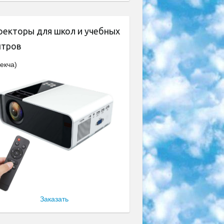
оекторы для школ и учебных
нтров
екча)
Заказать