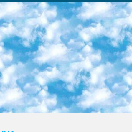
ка образовательный центр (Худайкулов Ш.) итоговый государственный аттестационный экзамен ориентирован на творческое и логическое мышление при подготовке базы материалов учитывать введение заданий. 5. Следует отметить, что: сертификат государственного образца о знании общеобразовательного предмета и как минимум национальный уровень B1 по предметам на иностранных языках, указанным в Приложении 2. или международно признанный сертификат эквивалентного уровня студенты, изучающие определенный предмет, освобождаются от экзамена; по соответствующим предметам запланирована итоговая государственная аттестация за день до дня, путем жеребьевки Рабочей группой (в письменной форме по предметам, проводимым в форме) из числа сформированных вариантов выбрано 2 варианта; 2 выбранных варианта экзамена анонсированы на официальном сайте министерства и все выпускники по всей стране на основе этих вариантов проводит итоговую государственную аттестацию. 6. Государственное образование учащихся средних общеобразовательных учреждений. знания в соответствии с квалификационными требованиями, которые необходимо приобрести на основании стандартов итоговый (выпускной) контроль для 9 и 11 классов в целях тестирования Экзамены (далее – экзамены) состоят из предметов, перечисленных в приложении 1. будет сделано. 7. Экзамены пройдут с 26 мая по 15 июня 2024 г. (кроме науки физического воспитания). 8. Физическая для учащихся 9 классов общесредних образовательных учреждений. Экзамены по предмету «Образование, квалификация медицина» 1-6 мая 2024 года. сотрудники перевести под присмотр (с отклонениями в физическом или умственном развитии) специализированная школа для детей, школы-интернаты и со сколиозом школы-интернаты санаторного типа для больных детей исключены). 9. Он был слепым, слабовидящим и имел нарушения опорно-двигательного аппарата. экзамены в специализированных школах и интернатах для детей должны проводиться исходя из требований, предъявляемых к общеобразовательным учреждениям (физкультура кроме науки). 10. Специализированная школа для глухих и слабослышащих детей. и экзамены в интернатах и быть реализован в виде письменного теста по математике. 11. Специальность для умственно отсталых детей. Для 9 класса Родной язык и литературное письмо Государственный язык (язык обучения – узбекский). для неклассов) написано Математическое письмо Письменная/устная история Узбекистана Физическое воспитание практично Итоговый контроль Для 11 класса Написание родного языка и литературы (эссе) Математическое письмо Узбекский язык (обучение на узбекском языке) не посещающее общее среднее образование для учреждений)/Образовательное учреждение выбор письменный и устный Иностранный язык письменный/устный Письменная/устная история Узбекистана *По выбору студента:  Химия  Физика  Основы государственного права  География 10 бесплатных образовательных ресурсов - Мы составили подборку онлайн-проектов с интерактивными упражнениями, видеолекциями и статьями. Они помогут вам обрести новые и освежить старые знания бесплатно. 1. «ИНТУИТ» Старейшая образовательная площадка Рунета. Здесь вы найдёте сотни текстовых и видеокурсов на десятки различных тем — от программирования до психологии. Многие курсы подготовлены российскими университетами и крупными международными компаниями вроде Intel и Microsoft. Самостоятельное обучение бесплатное, но желающие могут оплатить услуги персональных наставников. 2. «Смартия» знакомит с актуальными профессиями и подсказывает, как им обучаться. Выбрав заинтересовавшую вас специальность — SMM-специалист, фотограф, веб-дизайнер или другую, — увидите список необходимых для неё умений. Чтобы вы могли освоить их самостоятельно, для каждого умения площадка отображает подборку ссылок на учебные материалы. Хотя «Смартия» ориентируется на русскоязычную аудиторию, часть контента всё же доступна только на английском. 3. «Лекторий Физтеха» Проект Московского физико-технического института (Физтеха). С его помощью вы можете смотреть онлайн серии лекций, записанные на видео в этом вузе. В числе доступных предметов — физика, биология, химия, информационные технологии и другие. К некоторым лекциям администрация ресурса прилагает готовые конспекты, которые можно скачивать в PDF-формате. 4. ITMOcourses Онлайн-площадка Санкт-Петербургского национального исследовательского университета информационных технологий, механики и оптики (ИТМО). Ресурс предоставляет свободный доступ к курсам, разработанным в этом вузе. Каталог материалов разбит на четыре категории: «Оптические системы и технологии», «Приборостроение и робототехника», «Информационные технологии» и «Биотехнологии». Курсы состоят из видеолекций, интерактивных демонстраций и заданий. 5. «КиберЛенинка» Электронная научная библиот