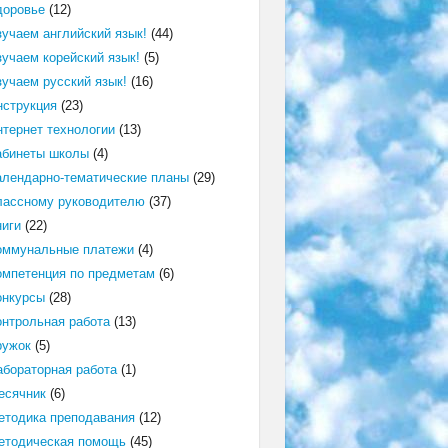
доровье
(12)
зучаем английский язык!
(44)
зучаем корейский язык!
(5)
зучаем русский язык!
(16)
нструкция
(23)
нтернет технологии
(13)
абинеты школы
(4)
алендарно-тематические планы
(29)
лассному руководителю
(37)
ниги
(22)
оммунальные платежи
(4)
омпетенция по предметам
(6)
онкурсы
(28)
онтрольная работа
(13)
ружок
(5)
абораторная работа
(1)
есячник
(6)
етодика преподавания
(12)
етодическая помощь
(45)