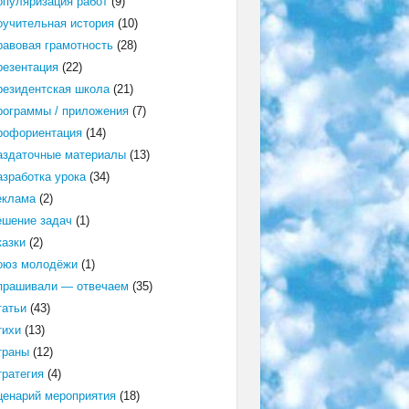
опуляризация работ
(9)
оучительная история
(10)
равовая грамотность
(28)
резентация
(22)
резидентская школа
(21)
рограммы / приложения
(7)
рофориентация
(14)
аздаточные материалы
(13)
азработка урока
(34)
еклама
(2)
ешение задач
(1)
казки
(2)
оюз молодёжи
(1)
прашивали — отвечаем
(35)
татьи
(43)
тихи
(13)
траны
(12)
тратегия
(4)
ценарий мероприятия
(18)