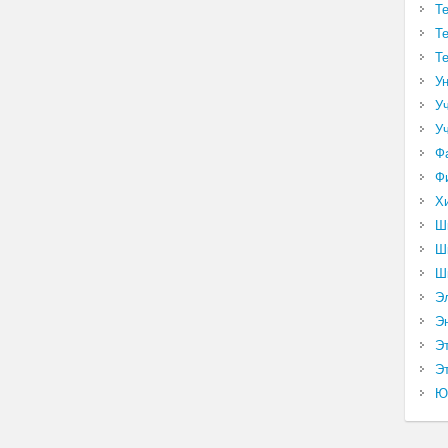
Т
Т
Т
У
У
У
Ф
Ф
Х
Ш
Ш
Ш
Э
Э
Э
Эт
Ю