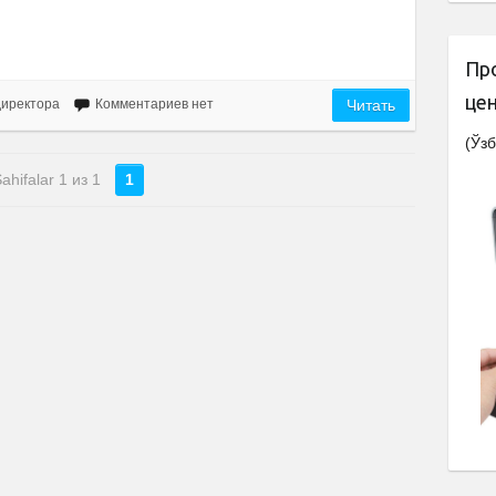
Пр
це
директора
Комментариев нет
Читать
(Ўзб
ahifalar 1 из 1
1