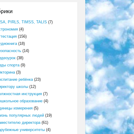
брики
ISA, PIRLS, TIMSS, TALIS
(7)
строномия
(4)
ттестация
(156)
удиокнига
(18)
езопасность
(14)
идеоурок
(38)
иды спорта
(9)
икторина
(3)
оспитание ребёнка
(23)
иректору школы
(12)
олжностная инструкция
(7)
ошкольное образование
(4)
диницы измерения
(5)
изнь популярных людей
(19)
аместителю директора
(61)
арубежные университеты
(4)