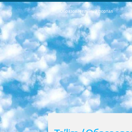
Образовательный портал
РЕСПУБЛИКА УЗБЕКИСТАН МИНИСТРЕРСТВО ДОШКОЛЬНОГО И ШКОЛЬНОГО ОБРАЗОВАНИЯ КОМАНДА в общеобразовательных учреждениях в 2023-2024 учебном году организация и проведение итоговой государственной аттестации обучающихся о Министра дошкольного и школьного образования Республики Узбекистан от 4 марта 2008 года (постановлением Минюста от 20 марта 2008 года № 1778 государственной регистрации) «Итоговое состояние учащихся общего среднего образования на основании положения об утверждении положения об аттестации общего среднего образования выпускной экзамен студентов в образовательных учреждениях в 2023-2024 учебном году В целях организации и прохождения аттестации приказываю: 1. Следующее: перечень предметов, по которым будет проводиться итоговая государственная аттестация и экзамен формы перевода согласно приложению 1; сертификаты международного образца, оценивающие уровень владения иностранными языками перечень согласно приложению 2; 2. Педагогический при специализированных образовательных учреждениях. научно-практический центр квалификации и международной оценки (Д.Давидова) 2024 г. До 25 марта: задания по предметам, по которым будет проводиться итоговая аттестация разработка и утверждение технических условий; итоговая аттестация на основании разработанного предметного задания разработка вопросов по предметам (устно и письменно), экзамен передача; общеобразовательные средние школы и специальные учебные заведения учащиеся выпускных классов школ и интернатов в агентской системе подготовка базы данных экзаменационных материалов и критериев оценки; перевод базы экзаменационных материалов на все языки обучения подать в Республиканский образовательный центр для изготовления; варианты экзаменов на основе разработанных контрольных материалов пусть будут поставлены задачи формирования. 3. Республиканский образовательный центр (Ш.Худайкулов) до 5 апреля 2024 года. до: база данных предоставленных экзаменационных материалов на все языки обучения перевод и экспертиза; для слепых, слабовидящих, глухих, слабослышащих и умственно отсталых детей учащиеся выпускных классов специализированных школ и школ-интернатов база данных экзаменационных материалов на всех преподаваемых языках подготовка критериев оценки; специализированные школы для умственно отсталых детей и технологии для учащихся выпускных классов школ-интернатов разработка соответствующих рекомендаций и критериев проведения ЕГЭ по естествознанию давать задания. 4. Педагогический при специализированных образовательных учреждениях. Научно-практический центр навыков и международной оценки (Д.Давидова), Республи