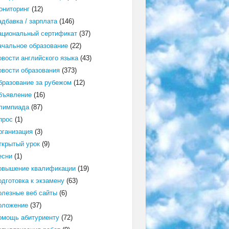
ониторинг
(12)
адбавка / зарплата
(146)
ациональный сертификат
(37)
ачальное образование
(22)
овости английского языка
(43)
овости образования
(373)
бразование за рубежом
(12)
бъявление
(16)
лимпиада
(87)
прос
(1)
рганизация
(3)
ткрытый урок
(9)
есни
(1)
овышение квалификации
(19)
одготовка к экзамену
(63)
олезные веб сайты
(6)
оложение
(37)
омощь абитуриенту
(72)