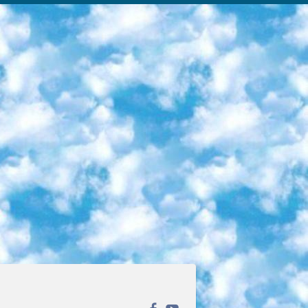
ека открытого доступа. Каталог площадки регулярно обрастает текстами статей из различных научных изданий. Сгруппированные по журналам и рубрикам публикации можно читать онлайн или скачивать целиком в PDF-формате. Проект нацелен на популяризацию науки за счёт открытого доступа к качественной информации. 6. «ПостНаука» На этом ресурсе публикуют подборки видеолекций, составленные экспертами из разных отраслей и объединённые общими темами. Среди них, к примеру, есть серии «Биоинформатика и геномика», «Культура средневековой Скандинавии» и Cinema Studies о теории кино. Каждая подборка лекций — логически связанная история, рассказанная экспертом от первого лица. Кроме того, на сайте появляются научно-образовательные статьи и тесты на разные темы. 7. «Newочём» Команда проекта «Newочём» отбирает самые интересные тексты из англоязычных СМИ и переводит те из них, за которые голосуют участники сообщества «ВКонтакте». По большей части это научно-популярные статьи. Редакторы придумывают лишь заголовки, в остальном содержание переводов соответствует оригиналам. Полные тексты можно читать прямо в социальной сети. 8. InternetUrok Онлайн-база материалов по основным дисциплинам школьной программы. Информация на сайте структурирована по классам, предметам и темам (урокам). Каждый урок состоит из видеолекций и конспектов. Есть также интерактивные тренажёры и тесты для закрепления пройденного материала. Даже если вы давно окончили школу, возможность повторить программу старших классов всегда может пригодиться. 9. Edutainme Ещё один ресурс об образовании. В отличие от Newtonew, как мне кажется, Edutainme больше ориентируется на представителей индустрии: педагогов, предпринимателей, разработчиков образовательных проектов. Но и любой, кто просто стремится к саморазвитию, найдёт на сайте много полезного и интересного для себя. Например, информацию о новых курсах и образовательных сервисах. 10. Newtonew Онлайн-медиа об образовании и обучении в широком смысле. Авторы Newtonew пишут об инструментах, заведениях, тактиках и стратегиях, которые помогают учить других и получать новые знания самостоятельно. На этой площадке вы найдёте новости, обзоры, аналитические мат