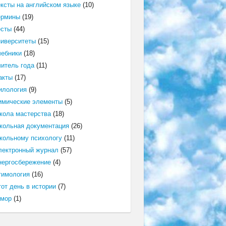
ексты на английском языке
(10)
ермины
(19)
есты
(44)
ниверситеты
(15)
чебники
(18)
читель года
(11)
акты
(17)
илология
(9)
имические элементы
(5)
кола мастерства
(18)
кольная документация
(26)
кольному психологу
(11)
лектронный журнал
(57)
нергосбережение
(4)
тимология
(16)
от день в истории
(7)
мор
(1)