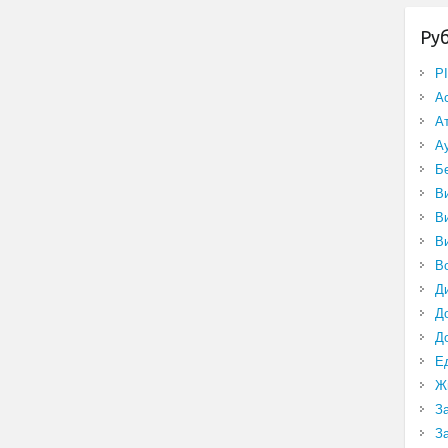
Ру
P
А
А
А
Б
В
В
В
В
Д
Д
Д
Е
Ж
З
З