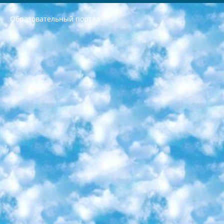
Образовательный портал
РЕСПУБЛИКА УЗБЕКИСТАН МИНИСТРЕРСТВО ДОШКОЛЬНОГО И ШКОЛЬНОГО ОБРАЗОВАНИЯ КОМАНДА в общеобразовательных учреждениях в 2023-2024 учебном году организация и проведение итоговой государственной аттестации обучающихся о Министра дошкольного и школьного образования Республики Узбекистан от 4 марта 2008 года (постановлением Минюста от 20 марта 2008 года № 1778 государственной регистрации) «Итоговое состояние учащихся общего среднего образования на основании положения об утверждении положения об аттестации общего среднего образования выпускной экзамен студентов в образовательных учреждениях в 2023-2024 учебном году В целях организации и прохождения аттестации приказываю: 1. Следующее: перечень предметов, по которым будет проводиться итоговая государственная аттестация и экзамен формы перевода согласно приложению 1; сертификаты международного образца, оценивающие уровень владения иностранными языками перечень согласно приложению 2; 2. Педагогический при специализированных образовательных учреждениях. научно-практический центр квалификации и международной оценки (Д.Давидова) 2024 г. До 25 марта: задания по предметам, по которым будет проводиться итоговая аттестация разработка и утверждение технических условий; итоговая аттестация на основании разработанного предметного задания разработка вопросов по предметам (устно и письменно), экзамен передача; общеобразовательные средние школы и специальные учебные заведения учащиеся выпускных классов школ и интернатов в агентской системе подготовка базы данных экзаменационных материалов и критериев оценки; перевод базы экзаменационных материалов на все языки обучения подать в Республиканский образовательный центр для изготовления; варианты экзаменов на основе разработанных контрольных материалов пусть будут поставлены задачи формирования. 3. Республиканский образовательный центр (Ш.Худайкулов) до 5 апреля 2024 года. до: база данных предоставленных экзаменационных материалов на все языки обучения перевод и экспертиза; для слепых, слабовидящих, глухих, слабослышащих и умственно отсталых детей учащиеся выпускных классов специализированных школ и школ-интернатов база данных экзаменационных материалов на всех преподаваемых языках подготовка критериев оценки; специализированные школы для умственно отсталых детей и технологии для учащихся выпускных классов школ-интернатов разработка соответствующих рекомендаций и критериев проведения ЕГЭ по естествознанию давать задания. 4. Педагогический при специализированных образовательных учреждениях. Научно-практический центр навыков и международной оценки (Д.Давидова), Республика образовательный центр (Худайкулов Ш.) итоговый государственный аттестационный экзамен ориентирован на творческое и логическое мышление при подготовке базы материалов учитывать введение заданий. 5. Следует отметить, что: сертификат государственного образца о знании общеобразовательного предмета и как минимум национальный уровень B1 по предметам на иностранных языках, указанным в Приложении 2. или международно признанный сертификат эквивалентного уровня студенты, изучающие определенный предмет, освобождаются от экзамена; по соответствующим предметам запланирована итоговая государственная аттестация за день до дня, путем жеребьевки Рабочей группой (в письменной форме по предметам, проводимым в форме) из числа сформированных вариантов выбрано 2 варианта; 2 выбранных варианта экзамена анонсированы на официальном сайте министерства и все выпускники по всей стране на основе этих вариантов проводит итоговую государственную аттестацию. 6. Государственное образование учащихся средних общеобразовательных учреждений. знания в соответствии с квалификационными требованиями, которые необходимо приобрести на основании стандартов итоговый (выпускной) контроль для 9 и 11 классов в целях тестирования Экзамены (далее – экзамены) состоят из предметов, перечисленных в приложении 1. будет сделано. 7. Экзамены пройдут с 26 мая по 15 июня 2024 г. (кроме науки физического воспитания). 8. Физическая для учащихся 9 классов общесредних образовательных учреждений. Экзамены по предмету «Образование, квалификация медицина» 1-6 мая 2024 года. сотрудники перевести под присмотр (с отклонениями в физическом или умственном развитии) специализированная школа для детей, школы-интернаты и со сколиозом школы-интернаты санаторного типа для больных детей исключены). 9. Он был слепым, слабовидящим и имел нарушения опорно-двигательного аппарата. экзамены в специализированных школах и интернатах для детей должны проводиться исходя из требований, предъявляемых к общеобразовательным учреждениям (физкультура кроме науки). 10. Специализированная школа для глухих и слабослышащих детей. и экзамены в интернатах и быть реализован в виде письменного теста по математике. 11. Специальность для умственно отсталых детей. Для 9 класса Родной язык и литературное письмо Государственный язык (язык обучения – узбекский). для неклассов) написано Математическое письмо Письменная/устная история Узбекистана Физическое воспитание практично Итоговый контроль Для 11 класса Написание родного языка и литературы (эссе) Математическое письмо Узбекский язык (обучение на узбекском языке) не посещающее общее среднее образование для учреждений)/Образовательное учреждение выбор письменный и устный Иностранный язык письменный/устный Письменная/устная история Узбекистана *По выбору студента:  Химия  Физика  Основы государственного права  География 10 бесплатных образовательных ресурсов - Мы составили подборку онлайн-проектов с интерактивными упражнениями, видеолекциями и статьями. Они помогут вам обрести новые и освежить старые знания бесплатно. 1. «ИНТУИТ» Старейшая образовательная площадка Рунета. Здесь вы найдёте сотни текстовых и видеокурсов на десятки различных тем — от программирования до психологии. Многие курсы подготовлены российскими университетами и крупными международными компаниями вроде Intel и Microsoft. Самостоятельное обучение бесплатное, но желающие могут оплатить услуги персональных наставников. 2. «Смартия» знакомит с актуальными профессиями и подсказывает, как им обучаться. Выбрав заинтересовавшую вас специальность — SMM-специалист, фотограф, веб-дизайнер или другую, — увидите список необходимых для неё умений. Чтобы вы могли освоить их самостоятельно, для каждого умения площадка отображает подборку ссылок на учебные материалы. Хотя «Смартия» ориентируется на русскоязычную аудиторию, часть контента всё же доступна только на английском. 3. «Лекторий Физтеха» Проект Московского физико-технического института (Физтеха). С его помощью вы можете смотреть онлайн серии лекций, записанные на видео в этом вузе. В числе доступных предметов — физика, биология, химия, информационные технологии и другие. К некоторым лекциям администрация ресурса прилагает готовые конспекты, которые можно скачивать в PDF-формате. 4. ITMOcourses Онлайн-площадка Санкт-Петербургского национального исследовательского университета информационных технологий, механики и оптики (ИТМО). Ресурс предоставляет свободный доступ к курсам, разработанным в этом вузе. Каталог материалов разбит на четыре категории: «Оптические системы и технологии», «Приборостроение и робототехника», «Информационные технологии» и «Биотехнологии». Курсы состоят из видеолекций, интерактивных демонстраций и заданий. 5. «КиберЛенинка» Электронная научная библиотека открытого доступа. Каталог площадки регулярно обрастает текстами статей из различных научных изданий. Сгруппированные по журналам и рубрикам публикации можно читать онлайн или скачивать целиком в PDF-формате. Проект нацелен на популяризацию науки за счёт открытого доступа к качественной информации. 6. «ПостНаука» На этом ресурсе публикуют подборки видеолекций, составленные экспертами из разных отраслей и объединённые общими темами. Среди них, к примеру, есть серии «Биоинформатика и геномика», «Культура средневековой Скандинавии» и Cinema Studies о теории кино. Каждая подборка лекций — логически связанная история, рассказанная экспертом от первого лица. Кроме того, на сайте появляются научно-образовательные статьи и тесты на разные темы. 7. «Newочём» Команда проекта «Newочём» отбирает самые интересные тексты из англоязычных СМИ и переводит те из них, за которые голосуют участники сообщества «ВКонтакте». По большей части это научно-популярные статьи. Редакторы придумывают лишь заголовки, в остальном содержание переводов соответствует оригиналам. Полные тексты можно читать прямо в социальной сети. 8. InternetUrok Онлайн-база материалов по основным дисциплинам школьной программы. Информация на сайте структурирована по классам, предметам и темам (урокам). Каждый урок состоит из видеолекций и конспектов. Есть также интерактивные тренажёры и тесты для закрепления пройденного материала. Даже если вы давно окончили школу, возможность повторить программу старших классов всегда может пригодиться. 9. Edutainme Ещё один ресурс об образовании. В отличие от Newtonew, как мне кажется, Edutainme больше ориентируется на представителей индустрии: педагогов, предпринимателей, разработчиков образовательных проектов. Но и любой, кто просто стремится к саморазвитию, найдёт на сайте много полезного и интересного для себя. Например, информацию о новых курсах и образовательных сервисах. 10. Newtonew Онлайн-медиа об образовании и обучении в широком смысле. Авторы Newtonew пишут об инструментах, заведениях, тактиках и стратегиях, которые помогают учить других и получать новые знания самостоятельно. На этой площадке вы найдёте новости, обзоры, аналитические мат