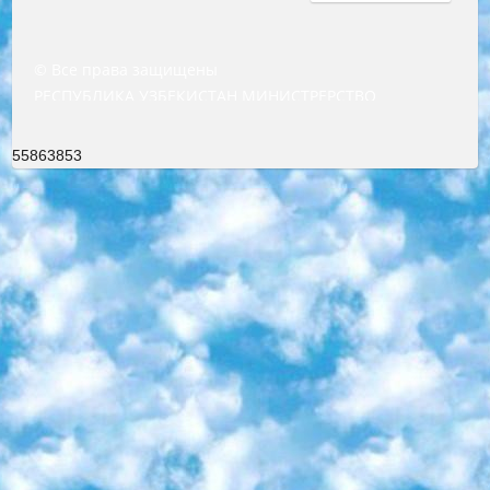
© Все права защищены
РЕСПУБЛИКА УЗБЕКИСТАН МИНИСТРЕРСТВО ДОШКОЛЬНОГО И ШКОЛЬНОГО ОБРАЗОВАНИЯ КОМАНДА в общеобразовательных учреждениях в 2023-2024 учебном году организация и проведение итоговой государственной аттестации обучающихся о Министра дошкольного и школьного образования Республики Узбекистан от 4 марта 2008 года (постановлением Минюста от 20 марта 2008 года № 1778 государственной регистрации) «Итоговое состояние учащихся общего среднего образования на основании положения об утверждении положения об аттестации общего среднего образования выпускной экзамен студентов в образовательных учреждениях в 2023-2024 учебном году В целях организации и прохождения аттестации приказываю: 1. Следующее: перечень предметов, по которым будет проводиться итоговая государственная аттестация и экзамен формы перевода согласно приложению 1; сертификаты международного образца, оценивающие уровень владения иностранными языками перечень согласно приложению 2; 2. Педагогический при специализированных образовательных учреждениях. научно-практический центр квалификации и международной оценки (Д.Давидова) 2024 г. До 25 марта: задания по предметам, по которым будет проводиться итоговая аттестация разработка и утверждение технических условий; итоговая аттестация на основании разработанного предметного задания разработка вопросов по предметам (устно и письменно), экзамен передача; общеобразовательные средние школы и специальные учебные заведения учащиеся выпускных классов школ и интернатов в агентской системе подготовка базы данных экзаменационных материалов и критериев оценки; перевод базы экзаменационных материалов на все языки обучения подать в Республиканский образовательный центр для изготовления; варианты экзаменов на основе разработанных контрольных материалов пусть будут поставлены задачи формирования. 3. Республиканский образовательный центр (Ш.Худайкулов) до 5 апреля 2024 года. до: база данных предоставленных экзаменационных материалов на все языки обучения перевод и экспертиза; для слепых, слабовидящих, глухих, слабослышащих и умственно отсталых детей учащиеся выпускных классов специализированных школ и школ-интернатов база данных экзаменационных материалов на всех преподаваемых языках подготовка критериев оценки; специализированные школы для умственно отсталых детей и технологии для учащихся выпускных классов школ-интернатов разработка соответствующих рекомендаций и критериев проведения ЕГЭ по естествознанию давать задания. 4. Педагогический при специализированных образовательных учреждениях. Научно-практический центр навыков и международной оценки (Д.Давидова), Республика образовательный центр (Худайкулов Ш.) итоговый государственный аттестационный экзамен ориентирован на творческое и логическое мышление при подготовке базы материалов учитывать введение заданий. 5. Следует отметить, что: сертификат государственного образца о знании общеобразовательного предмета и как минимум национальный уровень B1 по предметам на иностранных языках, указанным в Приложении 2. или международно признанный сертификат эквивалентного уровня студенты, изучающие определенный предмет, освобождаются от экзамена; по соответствующим предметам запланирована итоговая государственная аттестация за день до дня, путем жеребьевки Рабочей группой (в письменной форме по предметам, проводимым в форме) из числа сформированных вариантов выбрано 2 варианта; 2 выбранных варианта экзамена анонсированы на официальном сайте министерства и все выпускники по всей стране на основе этих вариантов проводит итоговую государственную аттестацию. 6. Государственное образование учащихся средних общеобразовательных учреждений. знания в соответствии с квалификационными требованиями, которые необходимо приобрести на основании стандартов итоговый (выпускной) контроль для 9 и 11 классов в целях тестирования Экзамены (далее – экзамены) состоят из предметов, перечисленных в приложении 1. будет сделано. 7. Экзамены пройдут с 26 мая по 15 июня 2024 г. (кроме науки физического воспитания). 8. Физическая для учащихся 9 классов общесредних образовательных учреждений. Экзамены по предмету «Образование, квалификация медицина» 1-6 мая 2024 года. сотрудники перевести под присмотр (с отклонениями в физическом или умственном развитии) специализированная школа для детей, школы-интернаты и со сколиозом школы-интернаты санаторного типа для больных детей исключены). 9. Он был слепым, слабовидящим и имел нарушения опорно-двигательного аппарата. экзамены в специализированных школах и интернатах для детей должны проводиться исходя из требований, предъявляемых к общеобразовательным учреждениям (физкультура кроме науки). 10. Специализированная школа для глухих и слабослышащих детей. и экзамены в интернатах и быть реализован в виде письменного теста по математике. 11. Специальность для умственно отсталых детей. Для 9 класса Родной язык и литературное письмо Государственный язык (язык обучения – узбекский). для неклассов) написано Математическое письмо Письменная/устная история Узбекистана Физическое воспитание практично Итоговый контроль Для 11 класса Написание родного языка и литературы (эссе) Математическое письмо Узбекский язык (обучение на узбекском языке) не посещающее общее среднее образование для учреждений)/Образовательное учреждение выбор письменный и устный Иностранный язык письменный/устный Письменная/устная история Узбекистана *По выбору студента:  Химия  Физика  Основы государственного права  География 10 бесплатных образовательных ресурсов - Мы составили подборку онлайн-проектов с интерактивными упражнениями, видеолекциями и статьями. Они помогут вам обрести новые и освежить старые знания бесплатно. 1. «ИНТУИТ» Старейшая образовательная площадка Рунета. Здесь вы найдёте сотни текстовых и видеокурсов на десятки различных тем — от программирования до психологии. Многие курсы подготовлены российскими университетами и крупными международными компаниями вроде Intel и Microsoft. Самостоятельное обучение бесплатное, но желающие могут оплатить услуги персональных наставников. 2. «Смартия» знакомит с актуальными профессиями и подсказывает, как им обучаться. Выбрав заинтересовавшую вас специальность — SMM-специалист, фотограф, веб-дизайнер или другую, — увидите список необходимых для неё умений. Чтобы вы могли освоить их самостоятельно, для каждого умения площадка отображает подборку ссылок на учебные материалы. Хотя «Смартия» ориентируется на русскоязычную аудиторию, часть контента всё же доступна только на английском. 3. «Лекторий Физтеха» Проект Московского физико-технического института (Физтеха). С его помощью вы можете смотреть онлайн серии лекций, записанные на видео в этом вузе. В числе доступных предметов — физика, биология, химия, информационные технологии и другие. К некоторым лекциям администрация ресурса прилагает готовые конспекты, которые можно скачивать в PDF-формате. 4. ITMOcourses Онлайн-площадка Санкт-Петербургского национального исследовательского университета информационных технологий, механики и оптики (ИТМО). Ресурс предоставляет свободный доступ к курсам, разработанным в этом вузе. Каталог материалов разбит на четыре категории: «Оптические системы и технологии», «Приборостроение и робототехника», «Информационные технологии» и «Биотехнологии». Курсы состоят из видеолекций, интерактивных демонстраций и заданий. 5. «КиберЛенинка» Электронная научная библиотека открытого доступа. Каталог площадки регулярно обрастает текстами статей из различных научных изданий. Сгруппированные по журналам и рубрикам публикации можно читать онлайн или скачивать целиком в PDF-формате. Проект нацелен на популяризацию науки за счёт открытого доступа к качественной информации. 6. «ПостНаука» На этом ресурсе публикуют подборки видеолекций, составленные экспертами из разных отраслей и объединённые общими темами. Среди них, к примеру, есть серии «Биоинформатика и геномика», «Культура средневековой Скандинавии» и Cinema Studies о теории кино. Каждая подборка лекций — логически связанная история, рассказанная экспертом от первого лица. Кроме того, на сайте появляются научно-образовательные статьи и тесты на разные темы. 7. «Newочём» Команда проекта «Newочём» отбирает самые интересные тексты из англоязычных СМИ и переводит те из них, за которые голосуют участники сообщества «ВКонтакте». По большей части это научно-популярные статьи. Редакторы придумывают лишь заголовки, в остальном содержание переводов соответствует оригиналам. Полные тексты можно читать прямо в социальной сети. 8. InternetUrok Онлайн-база материалов по основным дисциплинам школьной программы. Информация на сайте структурирована по классам, предметам и темам (урокам). Каждый урок состоит из видеолекций и конспектов. Есть также интерактивные тренажёры и тесты для закрепления пройденного материала. Даже если вы давно окончили школу, возможность повторить программу старших классов всегда может пригодиться. 9. Edutainme Ещё один ресурс об образовании. В отличие от Newtonew, как мне кажется, Edutainme больше ориентируется на представителей индустрии: педагогов, предпринимателей, разработчиков образовательных проектов. Но и любой, кто просто стремится к саморазвитию, найдёт на сайте много полезного и интересного для себя. Например, информацию о новых курсах и образовательных сервисах. 10. Newtonew Онлайн-медиа об образовании и обучении в широком смысле. Авторы Newtonew пишут об инструментах, заведениях, тактиках и стратегиях, которые помогают учить других и получать новые знания самостоятельно. На этой площадке вы найдёте новости, обзоры, аналитические мате
55863853