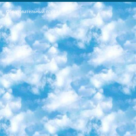
Образовательный портал
РЕСПУБЛИКА УЗБЕКИСТАН МИНИСТРЕРСТВО ДОШКОЛЬНОГО И ШКОЛЬНОГО ОБРАЗОВАНИЯ КОМАНДА в общеобразовательных учреждениях в 2023-2024 учебном году организация и проведение итоговой государственной аттестации обучающихся о Министра дошкольного и школьного образования Республики Узбекистан от 4 марта 2008 года (постановлением Минюста от 20 марта 2008 года № 1778 государственной регистрации) «Итоговое состояние учащихся общего среднего образования на основании положения об утверждении положения об аттестации общего среднего образования выпускной экзамен студентов в образовательных учреждениях в 2023-2024 учебном году В целях организации и прохождения аттестации приказываю: 1. Следующее: перечень предметов, по которым будет проводиться итоговая государственная аттестация и экзамен формы перевода согласно приложению 1; сертификаты международного образца, оценивающие уровень владения иностранными языками перечень согласно приложению 2; 2. Педагогический при специализированных образовательных учреждениях. научно-практический центр квалификации и международной оценки (Д.Давидова) 2024 г. До 25 марта: задания по предметам, по которым будет проводиться итоговая аттестация разработка и утверждение технических условий; итоговая аттестация на основании разработанного предметного задания разработка вопросов по предметам (устно и письменно), экзамен передача; общеобразовательные средние школы и специальные учебные заведения учащиеся выпускных классов школ и интернатов в агентской системе подготовка базы данных экзаменационных материалов и критериев оценки; перевод базы экзаменационных материалов на все языки обучения подать в Республиканский образовательный центр для изготовления; варианты экзаменов на основе разработанных контрольных материалов пусть будут поставлены задачи формирования. 3. Республиканский образовательный центр (Ш.Худайкулов) до 5 апреля 2024 года. до: база данных предоставленных экзаменационных материалов на все языки обучения перевод и экспертиза; для слепых, слабовидящих, глухих, слабослышащих и умственно отсталых детей учащиеся выпускных классов специализированных школ и школ-интернатов база данных экзаменационных материалов на всех преподаваемых языках подготовка критериев оценки; специализированные школы для умственно отсталых детей и технологии для учащихся выпускных классов школ-интернатов разработка соответствующих рекомендаций и критериев проведения ЕГЭ по естествознанию давать задания. 4. Педагогический при специализированных образовательных учреждениях. Научно-практический центр навыков и международной оценки (Д.Давидова), Республика образовательный центр (Худайкулов Ш.) итоговый государственный аттестационный экзамен ориентирован на творческое и логическое мышление при подготовке базы материалов учитывать введение заданий. 5. Следует отметить, что: сертификат государственного образца о знании общеобразовательного предмета и как минимум национальный уровень B1 по предметам на иностранных языках, указанным в Приложении 2. или международно признанный сертификат эквивалентного уровня студенты, изучающие определенный предмет, освобождаются от экзамена; по соответствующим предметам запланирована итоговая государственная аттестация за день до дня, путем жеребьевки Рабочей группой (в письменной форме по предметам, проводимым в форме) из числа сформированных вариантов выбрано 2 варианта; 2 выбранных варианта экзамена анонсированы на официальном сайте министерства и все выпускники по всей стране на основе этих вариантов проводит итоговую государственную аттестацию. 6. Государственное образование учащихся средних общеобразовательных учреждений. знания в соответствии с квалификационными требованиями, которые необходимо приобрести на основании стандартов итоговый (выпускной) контроль для 9 и 11 классов в целях тестирования Экзамены (далее – экзамены) состоят из предметов, перечисленных в приложении 1. будет сделано. 7. Экзамены пройдут с 26 мая по 15 июня 2024 г. (кроме науки физического воспитания). 8. Физическая для учащихся 9 классов общесредних образовательных учреждений. Экзамены по предмету «Образование, квалификация медицина» 1-6 мая 2024 года. сотрудники перевести под присмотр (с отклонениями в физическом или умственном развитии) специализированная школа для детей, школы-интернаты и со сколиозом школы-интернаты санаторного типа для больных детей исключены). 9. Он был слепым, слабовидящим и имел нарушения опорно-двигательного аппарата. экзамены в специализированных школах и интернатах для детей должны проводиться исходя из требований, предъявляемых к общеобразовательным учреждениям (физкультура кроме науки). 10. Специализированная школа для глухих и слабослышащих детей. и экзамены в интернатах и быть реализован в виде письменного теста по математике. 11. Специальность для умственно отсталых детей. Для 9 класса Родной язык и литературное письмо Государственный язык (язык обучения – узбекский). для неклассов) написано Математическое письмо Письменная/устная история Узбекистана Физическое воспитание практично Итоговый контроль Для 11 класса Написание родного языка и литературы (эссе) Математическое письмо Узбекский язык (обучение на узбекском языке) не посещающее общее среднее образование для учреждений)/Образовательное учреждение выбор письменный и устный Иностранный язык письменный/устный Письменная/устная история Узбекистана *По выбору студента:  Химия  Физика  Основы государственного права  География 10 бесплатных образовательных ресурсов - Мы составили подборку онлайн-проектов с интерактивными упражнениями, видеолекциями и статьями. Они помогут вам обрести новые и освежить старые знания бесплатно. 1. «ИНТУИТ» Старейшая образовательная площадка Рунета. Здесь вы найдёте сотни текстовых и видеокурсов на десятки различных тем — от программирования до психологии. Многие курсы подготовлены российскими университетами и крупными международными компаниями вроде Intel и Microsoft. Самостоятельное обучение бесплатное, но желающие могут оплатить услуги персональных наставников. 2. «Смартия» знакомит с актуальными профессиями и подсказывает, как им обучаться. Выбрав заинтересовавшую вас специальность — SMM-специалист, фотограф, веб-дизайнер или другую, — увидите список необходимых для неё умений. Чтобы вы могли освоить их самостоятельно, для каждого умения площадка отображает подборку ссылок на учебные материалы. Хотя «Смартия» ориентируется на русскоязычную аудиторию, часть контента всё же доступна только на английском. 3. «Лекторий Физтеха» Проект Московского физико-технического института (Физтеха). С его помощью вы можете смотреть онлайн серии лекций, записанные на видео в этом вузе. В числе доступных предметов — физика, биология, химия, информационные технологии и другие. К некоторым лекциям администрация ресурса прилагает готовые конспекты, которые можно скачивать в PDF-формате. 4. ITMOcourses Онлайн-площадка Санкт-Петербургского национального исследовательского университета информационных технологий, механики и оптики (ИТМО). Ресурс предоставляет свободный доступ к курсам, разработанным в этом вузе. Каталог материалов разбит на четыре категории: «Оптические системы и технологии», «Приборостроение и робототехника», «Информационные технологии» и «Биотехнологии». Курсы состоят из видеолекций, интерактивных демонстраций и заданий. 5. «КиберЛенинка» Электронная научная библиотека открытого доступа. Каталог площадки регулярно обрастает текстами статей из различных научных изданий. Сгруппированные по журналам и рубрикам публикации можно читать онлайн или скачивать целиком в PDF-формате. Проект нацелен на популяризацию науки за счёт открытого доступа к качественной информации. 6. «ПостНаука» На этом ресурсе публикуют подборки видеолекций, составленные экспертами из разных отраслей и объединённые общими темами. Среди них, к примеру, есть серии «Биоинформатика и геномика», «Культура средневековой Скандинавии» и Cinema Studies о теории кино. Каждая подборка лекций — логически связанная история, рассказанная экспертом от первого лица. Кроме того, на сайте появляются научно-образовательные статьи и тесты на разные темы. 7. «Newочём» Команда проекта «Newочём» отбирает самые интересные тексты из англоязычных СМИ и переводит те из них, за которые голосуют участники сообщества «ВКонтакте». По большей части это научно-популярные статьи. Редакторы придумывают лишь заголовки, в остальном содержание переводов соответствует оригиналам. Полные тексты можно читать прямо в социальной сети. 8. InternetUrok Онлайн-база материалов по основным дисциплинам школьной программы. Информация на сайте структурирована по классам, предметам и темам (урокам). Каждый урок состоит из видеолекций и конспектов. Есть также интерактивные тренажёры и тесты для закрепления пройденного материала. Даже если вы давно окончили школу, возможность повторить программу старших классов всегда может пригодиться. 9. Edutainme Ещё один ресурс об образовании. В отличие от Newtonew, как мне кажется, Edutainme больше ориентируется на представителей индустрии: педагогов, предпринимателей, разработчиков образовательных проектов. Но и любой, кто просто стремится к саморазвитию, найдёт на сайте много полезного и интересного для себя. Например, информацию о новых курсах и образовательных сервисах. 10. Newtonew Онлайн-медиа об образовании и обучении в широком смысле. Авторы Newtonew пишут об инструментах, заведениях, тактиках и стратегиях, которые помогают учить других и получать новые знания самостоятельно. На этой площадке вы найдёте новости, обзоры, аналитические мат