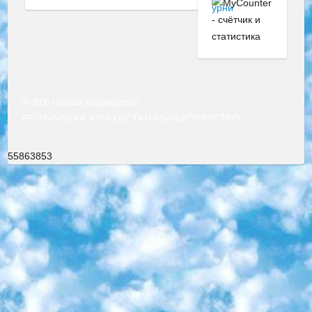
© Все права защищены
РЕСПУБЛИКА УЗБЕКИСТАН МИНИСТРЕРСТВО ДОШКОЛЬНОГО И ШКОЛЬНОГО ОБРАЗОВАНИЯ КОМАНДА в общеобразовательных учреждениях в 2023-2024 учебном году организация и проведение итоговой государственной аттестации обучающихся о Министра дошкольного и школьного образования Республики Узбекистан от 4 марта 2008 года (постановлением Минюста от 20 марта 2008 года № 1778 государственной регистрации) «Итоговое состояние учащихся общего среднего образования на основании положения об утверждении положения об аттестации общего среднего образования выпускной экзамен студентов в образовательных учреждениях в 2023-2024 учебном году В целях организации и прохождения аттестации приказываю: 1. Следующее: перечень предметов, по которым будет проводиться итоговая государственная аттестация и экзамен формы перевода согласно приложению 1; сертификаты международного образца, оценивающие уровень владения иностранными языками перечень согласно приложению 2; 2. Педагогический при специализированных образовательных учреждениях. научно-практический центр квалификации и международной оценки (Д.Давидова) 2024 г. До 25 марта: задания по предметам, по которым будет проводиться итоговая аттестация разработка и утверждение технических условий; итоговая аттестация на основании разработанного предметного задания разработка вопросов по предметам (устно и письменно), экзамен передача; общеобразовательные средние школы и специальные учебные заведения учащиеся выпускных классов школ и интернатов в агентской системе подготовка базы данных экзаменационных материалов и критериев оценки; перевод базы экзаменационных материалов на все языки обучения подать в Республиканский образовательный центр для изготовления; варианты экзаменов на основе разработанных контрольных материалов пусть будут поставлены задачи формирования. 3. Республиканский образовательный центр (Ш.Худайкулов) до 5 апреля 2024 года. до: база данных предоставленных экзаменационных материалов на все языки обучения перевод и экспертиза; для слепых, слабовидящих, глухих, слабослышащих и умственно отсталых детей учащиеся выпускных классов специализированных школ и школ-интернатов база данных экзаменационных материалов на всех преподаваемых языках подготовка критериев оценки; специализированные школы для умственно отсталых детей и технологии для учащихся выпускных классов школ-интернатов разработка соответствующих рекомендаций и критериев проведения ЕГЭ по естествознанию давать задания. 4. Педагогический при специализированных образовательных учреждениях. Научно-практический центр навыков и международной оценки (Д.Давидова), Республика образовательный центр (Худайкулов Ш.) итоговый государственный аттестационный экзамен ориентирован на творческое и логическое мышление при подготовке базы материалов учитывать введение заданий. 5. Следует отметить, что: сертификат государственного образца о знании общеобразовательного предмета и как минимум национальный уровень B1 по предметам на иностранных языках, указанным в Приложении 2. или международно признанный сертификат эквивалентного уровня студенты, изучающие определенный предмет, освобождаются от экзамена; по соответствующим предметам запланирована итоговая государственная аттестация за день до дня, путем жеребьевки Рабочей группой (в письменной форме по предметам, проводимым в форме) из числа сформированных вариантов выбрано 2 варианта; 2 выбранных варианта экзамена анонсированы на официальном сайте министерства и все выпускники по всей стране на основе этих вариантов проводит итоговую государственную аттестацию. 6. Государственное образование учащихся средних общеобразовательных учреждений. знания в соответствии с квалификационными требованиями, которые необходимо приобрести на основании стандартов итоговый (выпускной) контроль для 9 и 11 классов в целях тестирования Экзамены (далее – экзамены) состоят из предметов, перечисленных в приложении 1. будет сделано. 7. Экзамены пройдут с 26 мая по 15 июня 2024 г. (кроме науки физического воспитания). 8. Физическая для учащихся 9 классов общесредних образовательных учреждений. Экзамены по предмету «Образование, квалификация медицина» 1-6 мая 2024 года. сотрудники перевести под присмотр (с отклонениями в физическом или умственном развитии) специализированная школа для детей, школы-интернаты и со сколиозом школы-интернаты санаторного типа для больных детей исключены). 9. Он был слепым, слабовидящим и имел нарушения опорно-двигательного аппарата. экзамены в специализированных школах и интернатах для детей должны проводиться исходя из требований, предъявляемых к общеобразовательным учреждениям (физкультура кроме науки). 10. Специализированная школа для глухих и слабослышащих детей. и экзамены в интернатах и быть реализован в виде письменного теста по математике. 11. Специальность для умственно отсталых детей. Для 9 класса Родной язык и литературное письмо Государственный язык (язык обучения – узбекский). для неклассов) написано Математическое письмо Письменная/устная история Узбекистана Физическое воспитание практично Итоговый контроль Для 11 класса Написание родного языка и литературы (эссе) Математическое письмо Узбекский язык (обучение на узбекском языке) не посещающее общее среднее образование для учреждений)/Образовательное учреждение выбор письменный и устный Иностранный язык письменный/устный Письменная/устная история Узбекистана *По выбору студента:  Химия  Физика  Основы государственного права  География 10 бесплатных образовательных ресурсов - Мы составили подборку онлайн-проектов с интерактивными упражнениями, видеолекциями и статьями. Они помогут вам обрести новые и освежить старые знания бесплатно. 1. «ИНТУИТ» Старейшая образовательная площадка Рунета. Здесь вы найдёте сотни текстовых и видеокурсов на десятки различных тем — от программирования до психологии. Многие курсы подготовлены российскими университетами и крупными международными компаниями вроде Intel и Microsoft. Самостоятельное обучение бесплатное, но желающие могут оплатить услуги персональных наставников. 2. «Смартия» знакомит с актуальными профессиями и подсказывает, как им обучаться. Выбрав заинтересовавшую вас специальность — SMM-специалист, фотограф, веб-дизайнер или другую, — увидите список необходимых для неё умений. Чтобы вы могли освоить их самостоятельно, для каждого умения площадка отображает подборку ссылок на учебные материалы. Хотя «Смартия» ориентируется на русскоязычную аудиторию, часть контента всё же доступна только на английском. 3. «Лекторий Физтеха» Проект Московского физико-технического института (Физтеха). С его помощью вы можете смотреть онлайн серии лекций, записанные на видео в этом вузе. В числе доступных предметов — физика, биология, химия, информационные технологии и другие. К некоторым лекциям администрация ресурса прилагает готовые конспекты, которые можно скачивать в PDF-формате. 4. ITMOcourses Онлайн-площадка Санкт-Петербургского национального исследовательского университета информационных технологий, механики и оптики (ИТМО). Ресурс предоставляет свободный доступ к курсам, разработанным в этом вузе. Каталог материалов разбит на четыре категории: «Оптические системы и технологии», «Приборостроение и робототехника», «Информационные технологии» и «Биотехнологии». Курсы состоят из видеолекций, интерактивных демонстраций и заданий. 5. «КиберЛенинка» Электронная научная библиотека открытого доступа. Каталог площадки регулярно обрастает текстами статей из различных научных изданий. Сгруппированные по журналам и рубрикам публикации можно читать онлайн или скачивать целиком в PDF-формате. Проект нацелен на популяризацию науки за счёт открытого доступа к качественной информации. 6. «ПостНаука» На этом ресурсе публикуют подборки видеолекций, составленные экспертами из разных отраслей и объединённые общими темами. Среди них, к примеру, есть серии «Биоинформатика и геномика», «Культура средневековой Скандинавии» и Cinema Studies о теории кино. Каждая подборка лекций — логически связанная история, рассказанная экспертом от первого лица. Кроме того, на сайте появляются научно-образовательные статьи и тесты на разные темы. 7. «Newочём» Команда проекта «Newочём» отбирает самые интересные тексты из англоязычных СМИ и переводит те из них, за которые голосуют участники сообщества «ВКонтакте». По большей части это научно-популярные статьи. Редакторы придумывают лишь заголовки, в остальном содержание переводов соответствует оригиналам. Полные тексты можно читать прямо в социальной сети. 8. InternetUrok Онлайн-база материалов по основным дисциплинам школьной программы. Информация на сайте структурирована по классам, предметам и темам (урокам). Каждый урок состоит из видеолекций и конспектов. Есть также интерактивные тренажёры и тесты для закрепления пройденного материала. Даже если вы давно окончили школу, возможность повторить программу старших классов всегда может пригодиться. 9. Edutainme Ещё один ресурс об образовании. В отличие от Newtonew, как мне кажется, Edutainme больше ориентируется на представителей индустрии: педагогов, предпринимателей, разработчиков образовательных проектов. Но и любой, кто просто стремится к саморазвитию, найдёт на сайте много полезного и интересного для себя. Например, информацию о новых курсах и образовательных сервисах. 10. Newtonew Онлайн-медиа об образовании и обучении в широком смысле. Авторы Newtonew пишут об инструментах, заведениях, тактиках и стратегиях, которые помогают учить других и получать новые знания самостоятельно. На этой площадке вы найдёте новости, обзоры, аналитические мате
55863853