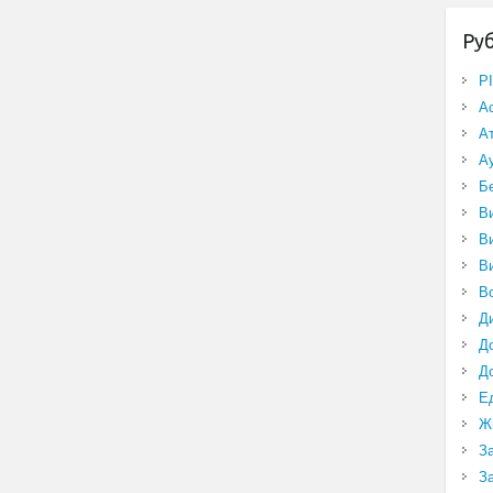
Ру
P
А
А
А
Б
В
В
В
В
Д
Д
Д
Е
Ж
З
З