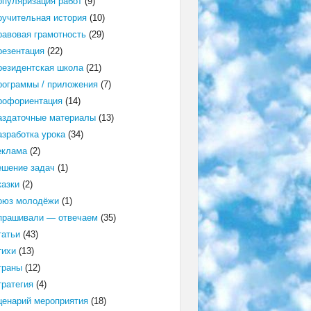
опуляризация работ
(9)
оучительная история
(10)
равовая грамотность
(29)
резентация
(22)
резидентская школа
(21)
рограммы / приложения
(7)
рофориентация
(14)
аздаточные материалы
(13)
азработка урока
(34)
еклама
(2)
ешение задач
(1)
казки
(2)
оюз молодёжи
(1)
прашивали — отвечаем
(35)
татьи
(43)
тихи
(13)
траны
(12)
тратегия
(4)
ценарий мероприятия
(18)