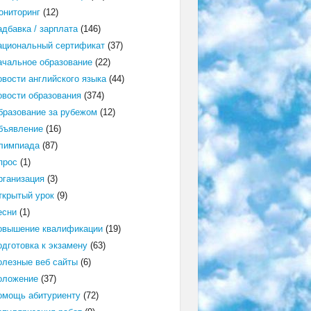
ониторинг
(12)
адбавка / зарплата
(146)
ациональный сертификат
(37)
ачальное образование
(22)
овости английского языка
(44)
овости образования
(374)
бразование за рубежом
(12)
бъявление
(16)
лимпиада
(87)
прос
(1)
рганизация
(3)
ткрытый урок
(9)
есни
(1)
овышение квалификации
(19)
одготовка к экзамену
(63)
олезные веб сайты
(6)
оложение
(37)
омощь абитуриенту
(72)