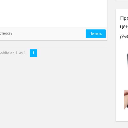
Пр
це
отность
Читать
(Ўзб
ahifalar 1 из 1
1