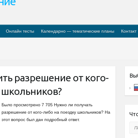
ание
Онлайн тесты
Календарно — тематические планы
Контакт
ть разрешение от кого-
Вы
у школьников?
Было просмотрено 7 705 Нужно ли получать
разрешение от кого-либо на поездку школьников? На
Что
этот вопрос был дан подробный ответ.
Пои