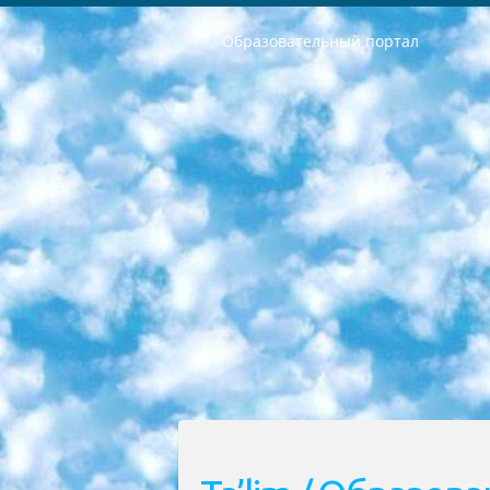
Образовательный портал
РЕСПУБЛИКА УЗБЕКИСТАН МИНИСТРЕРСТВО ДОШКОЛЬНОГО И ШКОЛЬНОГО ОБРАЗОВАНИЯ КОМАНДА в общеобразовательных учреждениях в 2023-2024 учебном году организация и проведение итоговой государственной аттестации обучающихся о Министра дошкольного и школьного образования Республики Узбекистан от 4 марта 2008 года (постановлением Минюста от 20 марта 2008 года № 1778 государственной регистрации) «Итоговое состояние учащихся общего среднего образования на основании положения об утверждении положения об аттестации общего среднего образования выпускной экзамен студентов в образовательных учреждениях в 2023-2024 учебном году В целях организации и прохождения аттестации приказываю: 1. Следующее: перечень предметов, по которым будет проводиться итоговая государственная аттестация и экзамен формы перевода согласно приложению 1; сертификаты международного образца, оценивающие уровень владения иностранными языками перечень согласно приложению 2; 2. Педагогический при специализированных образовательных учреждениях. научно-практический центр квалификации и международной оценки (Д.Давидова) 2024 г. До 25 марта: задания по предметам, по которым будет проводиться итоговая аттестация разработка и утверждение технических условий; итоговая аттестация на основании разработанного предметного задания разработка вопросов по предметам (устно и письменно), экзамен передача; общеобразовательные средние школы и специальные учебные заведения учащиеся выпускных классов школ и интернатов в агентской системе подготовка базы данных экзаменационных материалов и критериев оценки; перевод базы экзаменационных материалов на все языки обучения подать в Республиканский образовательный центр для изготовления; варианты экзаменов на основе разработанных контрольных материалов пусть будут поставлены задачи формирования. 3. Республиканский образовательный центр (Ш.Худайкулов) до 5 апреля 2024 года. до: база данных предоставленных экзаменационных материалов на все языки обучения перевод и экспертиза; для слепых, слабовидящих, глухих, слабослышащих и умственно отсталых детей учащиеся выпускных классов специализированных школ и школ-интернатов база данных экзаменационных материалов на всех преподаваемых языках подготовка критериев оценки; специализированные школы для умственно отсталых детей и технологии для учащихся выпускных классов школ-интернатов разработка соответствующих рекомендаций и критериев проведения ЕГЭ по естествознанию давать задания. 4. Педагогический при специализированных образовательных учреждениях. Научно-практический центр навыков и международной оценки (Д.Давидова), Республи