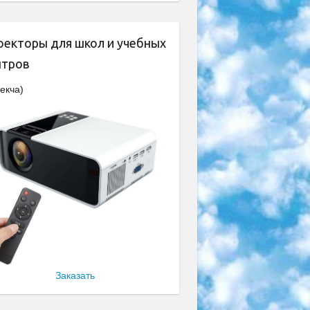
оекторы для школ и учебных
нтров
екча)
Заказать