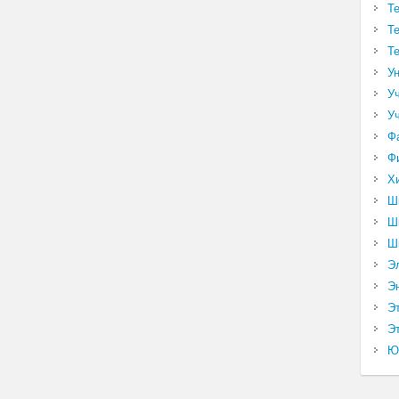
Т
Т
Т
У
У
У
Ф
Ф
Х
Ш
Ш
Ш
Э
Э
Э
Эт
Ю