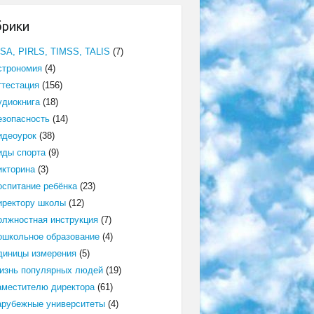
брики
ISA, PIRLS, TIMSS, TALIS
(7)
строномия
(4)
ттестация
(156)
удиокнига
(18)
езопасность
(14)
идеоурок
(38)
иды спорта
(9)
икторина
(3)
оспитание ребёнка
(23)
иректору школы
(12)
олжностная инструкция
(7)
ошкольное образование
(4)
диницы измерения
(5)
изнь популярных людей
(19)
аместителю директора
(61)
арубежные университеты
(4)