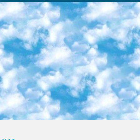
ка образовательный центр (Худайкулов Ш.) итоговый государственный аттестационный экзамен ориентирован на творческое и логическое мышление при подготовке базы материалов учитывать введение заданий. 5. Следует отметить, что: сертификат государственного образца о знании общеобразовательного предмета и как минимум национальный уровень B1 по предметам на иностранных языках, указанным в Приложении 2. или международно признанный сертификат эквивалентного уровня студенты, изучающие определенный предмет, освобождаются от экзамена; по соответствующим предметам запланирована итоговая государственная аттестация за день до дня, путем жеребьевки Рабочей группой (в письменной форме по предметам, проводимым в форме) из числа сформированных вариантов выбрано 2 варианта; 2 выбранных варианта экзамена анонсированы на официальном сайте министерства и все выпускники по всей стране на основе этих вариантов проводит итоговую государственную аттестацию. 6. Государственное образование учащихся средних общеобразовательных учреждений. знания в соответствии с квалификационными требованиями, которые необходимо приобрести на основании стандартов итоговый (выпускной) контроль для 9 и 11 классов в целях тестирования Экзамены (далее – экзамены) состоят из предметов, перечисленных в приложении 1. будет сделано. 7. Экзамены пройдут с 26 мая по 15 июня 2024 г. (кроме науки физического воспитания). 8. Физическая для учащихся 9 классов общесредних образовательных учреждений. Экзамены по предмету «Образование, квалификация медицина» 1-6 мая 2024 года. сотрудники перевести под присмотр (с отклонениями в физическом или умственном развитии) специализированная школа для детей, школы-интернаты и со сколиозом школы-интернаты санаторного типа для больных детей исключены). 9. Он был слепым, слабовидящим и имел нарушения опорно-двигательного аппарата. экзамены в специализированных школах и интернатах для детей должны проводиться исходя из требований, предъявляемых к общеобразовательным учреждениям (физкультура кроме науки). 10. Специализированная школа для глухих и слабослышащих детей. и экзамены в интернатах и быть реализован в виде письменного теста по математике. 11. Специальность для умственно отсталых детей. Для 9 класса Родной язык и литературное письмо Государственный язык (язык обучения – узбекский). для неклассов) написано Математическое письмо Письменная/устная история Узбекистана Физическое воспитание практично Итоговый контроль Для 11 класса Написание родного языка и литературы (эссе) Математическое письмо Узбекский язык (обучение на узбекском языке) не посещающее общее среднее образование для учреждений)/Образовательное учреждение выбор письменный и устный Иностранный язык письменный/устный Письменная/устная история Узбекистана *По выбору студента:  Химия  Физика  Основы государственного права  География 10 бесплатных образовательных ресурсов - Мы составили подборку онлайн-проектов с интерактивными упражнениями, видеолекциями и статьями. Они помогут вам обрести новые и освежить старые знания бесплатно. 1. «ИНТУИТ» Старейшая образовательная площадка Рунета. Здесь вы найдёте сотни текстовых и видеокурсов на десятки различных тем — от программирования до психологии. Многие курсы подготовлены российскими университетами и крупными международными компаниями вроде Intel и Microsoft. Самостоятельное обучение бесплатное, но желающие могут оплатить услуги персональных наставников. 2. «Смартия» знакомит с актуальными профессиями и подсказывает, как им обучаться. Выбрав заинтересовавшую вас специальность — SMM-специалист, фотограф, веб-дизайнер или другую, — увидите список необходимых для неё умений. Чтобы вы могли освоить их самостоятельно, для каждого умения площадка отображает подборку ссылок на учебные материалы. Хотя «Смартия» ориентируется на русскоязычную аудиторию, часть контента всё же доступна только на английском. 3. «Лекторий Физтеха» Проект Московского физико-технического института (Физтеха). С его помощью вы можете смотреть онлайн серии лекций, записанные на видео в этом вузе. В числе доступных предметов — физика, биология, химия, информационные технологии и другие. К некоторым лекциям администрация ресурса прилагает готовые конспекты, которые можно скачивать в PDF-формате. 4. ITMOcourses Онлайн-площадка Санкт-Петербургского национального исследовательского университета информационных технологий, механики и оптики (ИТМО). Ресурс предоставляет свободный доступ к курсам, разработанным в этом вузе. Каталог материалов разбит на четыре категории: «Оптические системы и технологии», «Приборостроение и робототехника», «Информационные технологии» и «Биотехнологии». Курсы состоят из видеолекций, интерактивных демонстраций и заданий. 5. «КиберЛенинка» Электронная научная библиот