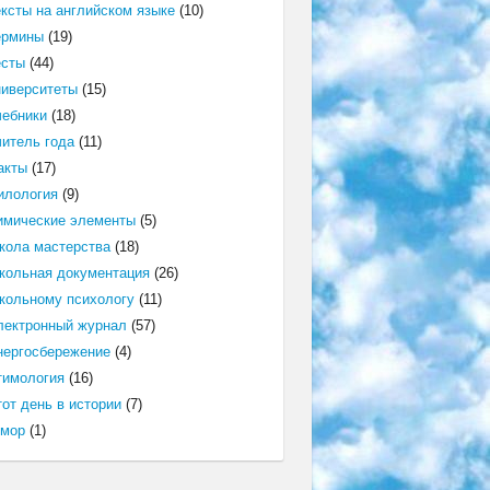
ексты на английском языке
(10)
ермины
(19)
есты
(44)
ниверситеты
(15)
чебники
(18)
читель года
(11)
акты
(17)
илология
(9)
имические элементы
(5)
кола мастерства
(18)
кольная документация
(26)
кольному психологу
(11)
лектронный журнал
(57)
нергосбережение
(4)
тимология
(16)
от день в истории
(7)
мор
(1)