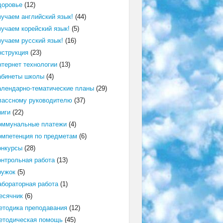
доровье
(12)
зучаем английский язык!
(44)
зучаем корейский язык!
(5)
зучаем русский язык!
(16)
нструкция
(23)
нтернет технологии
(13)
абинеты школы
(4)
алендарно-тематические планы
(29)
лассному руководителю
(37)
ниги
(22)
оммунальные платежи
(4)
омпетенция по предметам
(6)
онкурсы
(28)
онтрольная работа
(13)
ружок
(5)
абораторная работа
(1)
есячник
(6)
етодика преподавания
(12)
етодическая помощь
(45)