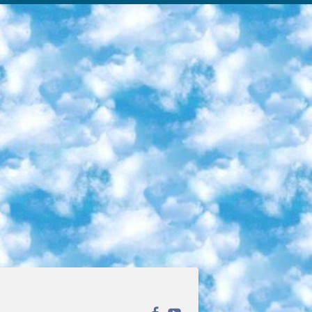
ека открытого доступа. Каталог площадки регулярно обрастает текстами статей из различных научных изданий. Сгруппированные по журналам и рубрикам публикации можно читать онлайн или скачивать целиком в PDF-формате. Проект нацелен на популяризацию науки за счёт открытого доступа к качественной информации. 6. «ПостНаука» На этом ресурсе публикуют подборки видеолекций, составленные экспертами из разных отраслей и объединённые общими темами. Среди них, к примеру, есть серии «Биоинформатика и геномика», «Культура средневековой Скандинавии» и Cinema Studies о теории кино. Каждая подборка лекций — логически связанная история, рассказанная экспертом от первого лица. Кроме того, на сайте появляются научно-образовательные статьи и тесты на разные темы. 7. «Newочём» Команда проекта «Newочём» отбирает самые интересные тексты из англоязычных СМИ и переводит те из них, за которые голосуют участники сообщества «ВКонтакте». По большей части это научно-популярные статьи. Редакторы придумывают лишь заголовки, в остальном содержание переводов соответствует оригиналам. Полные тексты можно читать прямо в социальной сети. 8. InternetUrok Онлайн-база материалов по основным дисциплинам школьной программы. Информация на сайте структурирована по классам, предметам и темам (урокам). Каждый урок состоит из видеолекций и конспектов. Есть также интерактивные тренажёры и тесты для закрепления пройденного материала. Даже если вы давно окончили школу, возможность повторить программу старших классов всегда может пригодиться. 9. Edutainme Ещё один ресурс об образовании. В отличие от Newtonew, как мне кажется, Edutainme больше ориентируется на представителей индустрии: педагогов, предпринимателей, разработчиков образовательных проектов. Но и любой, кто просто стремится к саморазвитию, найдёт на сайте много полезного и интересного для себя. Например, информацию о новых курсах и образовательных сервисах. 10. Newtonew Онлайн-медиа об образовании и обучении в широком смысле. Авторы Newtonew пишут об инструментах, заведениях, тактиках и стратегиях, которые помогают учить других и получать новые знания самостоятельно. На этой площадке вы найдёте новости, обзоры, аналитические мат