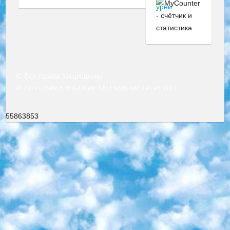
© Все права защищены
РЕСПУБЛИКА УЗБЕКИСТАН МИНИСТРЕРСТВО ДОШКОЛЬНОГО И ШКОЛЬНОГО ОБРАЗОВАНИЯ КОМАНДА в общеобразовательных учреждениях в 2023-2024 учебном году организация и проведение итоговой государственной аттестации обучающихся о Министра дошкольного и школьного образования Республики Узбекистан от 4 марта 2008 года (постановлением Минюста от 20 марта 2008 года № 1778 государственной регистрации) «Итоговое состояние учащихся общего среднего образования на основании положения об утверждении положения об аттестации общего среднего образования выпускной экзамен студентов в образовательных учреждениях в 2023-2024 учебном году В целях организации и прохождения аттестации приказываю: 1. Следующее: перечень предметов, по которым будет проводиться итоговая государственная аттестация и экзамен формы перевода согласно приложению 1; сертификаты международного образца, оценивающие уровень владения иностранными языками перечень согласно приложению 2; 2. Педагогический при специализированных образовательных учреждениях. научно-практический центр квалификации и международной оценки (Д.Давидова) 2024 г. До 25 марта: задания по предметам, по которым будет проводиться итоговая аттестация разработка и утверждение технических условий; итоговая аттестация на основании разработанного предметного задания разработка вопросов по предметам (устно и письменно), экзамен передача; общеобразовательные средние школы и специальные учебные заведения учащиеся выпускных классов школ и интернатов в агентской системе подготовка базы данных экзаменационных материалов и критериев оценки; перевод базы экзаменационных материалов на все языки обучения подать в Республиканский образовательный центр для изготовления; варианты экзаменов на основе разработанных контрольных материалов пусть будут поставлены задачи формирования. 3. Республиканский образовательный центр (Ш.Худайкулов) до 5 апреля 2024 года. до: база данных предоставленных экзаменационных материалов на все языки обучения перевод и экспертиза; для слепых, слабовидящих, глухих, слабослышащих и умственно отсталых детей учащиеся выпускных классов специализированных школ и школ-интернатов база данных экзаменационных материалов на всех преподаваемых языках подготовка критериев оценки; специализированные школы для умственно отсталых детей и технологии для учащихся выпускных классов школ-интернатов разработка соответствующих рекомендаций и критериев проведения ЕГЭ по естествознанию давать задания. 4. Педагогический при специализированных образовательных учреждениях. Научно-практический центр навыков и международной оценки (Д.Давидова), Республика образовательный центр (Худайкулов Ш.) итоговый государственный аттестационный экзамен ориентирован на творческое и логическое мышление при подготовке базы материалов учитывать введение заданий. 5. Следует отметить, что: сертификат государственного образца о знании общеобразовательного предмета и как минимум национальный уровень B1 по предметам на иностранных языках, указанным в Приложении 2. или международно признанный сертификат эквивалентного уровня студенты, изучающие определенный предмет, освобождаются от экзамена; по соответствующим предметам запланирована итоговая государственная аттестация за день до дня, путем жеребьевки Рабочей группой (в письменной форме по предметам, проводимым в форме) из числа сформированных вариантов выбрано 2 варианта; 2 выбранных варианта экзамена анонсированы на официальном сайте министерства и все выпускники по всей стране на основе этих вариантов проводит итоговую государственную аттестацию. 6. Государственное образование учащихся средних общеобразовательных учреждений. знания в соответствии с квалификационными требованиями, которые необходимо приобрести на основании стандартов итоговый (выпускной) контроль для 9 и 11 классов в целях тестирования Экзамены (далее – экзамены) состоят из предметов, перечисленных в приложении 1. будет сделано. 7. Экзамены пройдут с 26 мая по 15 июня 2024 г. (кроме науки физического воспитания). 8. Физическая для учащихся 9 классов общесредних образовательных учреждений. Экзамены по предмету «Образование, квалификация медицина» 1-6 мая 2024 года. сотрудники перевести под присмотр (с отклонениями в физическом или умственном развитии) специализированная школа для детей, школы-интернаты и со сколиозом школы-интернаты санаторного типа для больных детей исключены). 9. Он был слепым, слабовидящим и имел нарушения опорно-двигательного аппарата. экзамены в специализированных школах и интернатах для детей должны проводиться исходя из требований, предъявляемых к общеобразовательным учреждениям (физкультура кроме науки). 10. Специализированная школа для глухих и слабослышащих детей. и экзамены в интернатах и быть реализован в виде письменного теста по математике. 11. Специальность для умственно отсталых детей. Для 9 класса Родной язык и литературное письмо Государственный язык (язык обучения – узбекский). для неклассов) написано Математическое письмо Письменная/устная история Узбекистана Физическое воспитание практично Итоговый контроль Для 11 класса Написание родного языка и литературы (эссе) Математическое письмо Узбекский язык (обучение на узбекском языке) не посещающее общее среднее образование для учреждений)/Образовательное учреждение выбор письменный и устный Иностранный язык письменный/устный Письменная/устная история Узбекистана *По выбору студента:  Химия  Физика  Основы государственного права  География 10 бесплатных образовательных ресурсов - Мы составили подборку онлайн-проектов с интерактивными упражнениями, видеолекциями и статьями. Они помогут вам обрести новые и освежить старые знания бесплатно. 1. «ИНТУИТ» Старейшая образовательная площадка Рунета. Здесь вы найдёте сотни текстовых и видеокурсов на десятки различных тем — от программирования до психологии. Многие курсы подготовлены российскими университетами и крупными международными компаниями вроде Intel и Microsoft. Самостоятельное обучение бесплатное, но желающие могут оплатить услуги персональных наставников. 2. «Смартия» знакомит с актуальными профессиями и подсказывает, как им обучаться. Выбрав заинтересовавшую вас специальность — SMM-специалист, фотограф, веб-дизайнер или другую, — увидите список необходимых для неё умений. Чтобы вы могли освоить их самостоятельно, для каждого умения площадка отображает подборку ссылок на учебные материалы. Хотя «Смартия» ориентируется на русскоязычную аудиторию, часть контента всё же доступна только на английском. 3. «Лекторий Физтеха» Проект Московского физико-технического института (Физтеха). С его помощью вы можете смотреть онлайн серии лекций, записанные на видео в этом вузе. В числе доступных предметов — физика, биология, химия, информационные технологии и другие. К некоторым лекциям администрация ресурса прилагает готовые конспекты, которые можно скачивать в PDF-формате. 4. ITMOcourses Онлайн-площадка Санкт-Петербургского национального исследовательского университета информационных технологий, механики и оптики (ИТМО). Ресурс предоставляет свободный доступ к курсам, разработанным в этом вузе. Каталог материалов разбит на четыре категории: «Оптические системы и технологии», «Приборостроение и робототехника», «Информационные технологии» и «Биотехнологии». Курсы состоят из видеолекций, интерактивных демонстраций и заданий. 5. «КиберЛенинка» Электронная научная библиотека открытого доступа. Каталог площадки регулярно обрастает текстами статей из различных научных изданий. Сгруппированные по журналам и рубрикам публикации можно читать онлайн или скачивать целиком в PDF-формате. Проект нацелен на популяризацию науки за счёт открытого доступа к качественной информации. 6. «ПостНаука» На этом ресурсе публикуют подборки видеолекций, составленные экспертами из разных отраслей и объединённые общими темами. Среди них, к примеру, есть серии «Биоинформатика и геномика», «Культура средневековой Скандинавии» и Cinema Studies о теории кино. Каждая подборка лекций — логически связанная история, рассказанная экспертом от первого лица. Кроме того, на сайте появляются научно-образовательные статьи и тесты на разные темы. 7. «Newочём» Команда проекта «Newочём» отбирает самые интересные тексты из англоязычных СМИ и переводит те из них, за которые голосуют участники сообщества «ВКонтакте». По большей части это научно-популярные статьи. Редакторы придумывают лишь заголовки, в остальном содержание переводов соответствует оригиналам. Полные тексты можно читать прямо в социальной сети. 8. InternetUrok Онлайн-база материалов по основным дисциплинам школьной программы. Информация на сайте структурирована по классам, предметам и темам (урокам). Каждый урок состоит из видеолекций и конспектов. Есть также интерактивные тренажёры и тесты для закрепления пройденного материала. Даже если вы давно окончили школу, возможность повторить программу старших классов всегда может пригодиться. 9. Edutainme Ещё один ресурс об образовании. В отличие от Newtonew, как мне кажется, Edutainme больше ориентируется на представителей индустрии: педагогов, предпринимателей, разработчиков образовательных проектов. Но и любой, кто просто стремится к саморазвитию, найдёт на сайте много полезного и интересного для себя. Например, информацию о новых курсах и образовательных сервисах. 10. Newtonew Онлайн-медиа об образовании и обучении в широком смысле. Авторы Newtonew пишут об инструментах, заведениях, тактиках и стратегиях, которые помогают учить других и получать новые знания самостоятельно. На этой площадке вы найдёте новости, обзоры, аналитические мате
55863853