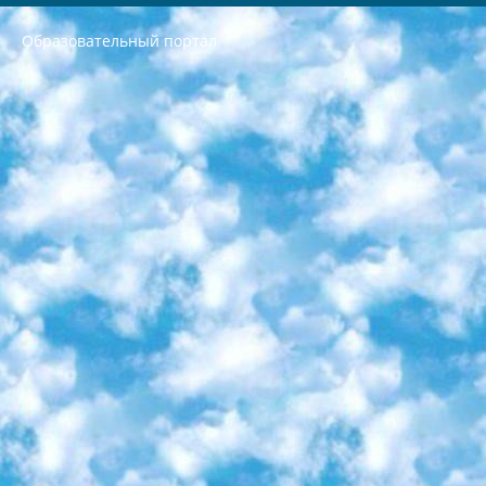
Образовательный портал
РЕСПУБЛИКА УЗБЕКИСТАН МИНИСТРЕРСТВО ДОШКОЛЬНОГО И ШКОЛЬНОГО ОБРАЗОВАНИЯ КОМАНДА в общеобразовательных учреждениях в 2023-2024 учебном году организация и проведение итоговой государственной аттестации обучающихся о Министра дошкольного и школьного образования Республики Узбекистан от 4 марта 2008 года (постановлением Минюста от 20 марта 2008 года № 1778 государственной регистрации) «Итоговое состояние учащихся общего среднего образования на основании положения об утверждении положения об аттестации общего среднего образования выпускной экзамен студентов в образовательных учреждениях в 2023-2024 учебном году В целях организации и прохождения аттестации приказываю: 1. Следующее: перечень предметов, по которым будет проводиться итоговая государственная аттестация и экзамен формы перевода согласно приложению 1; сертификаты международного образца, оценивающие уровень владения иностранными языками перечень согласно приложению 2; 2. Педагогический при специализированных образовательных учреждениях. научно-практический центр квалификации и международной оценки (Д.Давидова) 2024 г. До 25 марта: задания по предметам, по которым будет проводиться итоговая аттестация разработка и утверждение технических условий; итоговая аттестация на основании разработанного предметного задания разработка вопросов по предметам (устно и письменно), экзамен передача; общеобразовательные средние школы и специальные учебные заведения учащиеся выпускных классов школ и интернатов в агентской системе подготовка базы данных экзаменационных материалов и критериев оценки; перевод базы экзаменационных материалов на все языки обучения подать в Республиканский образовательный центр для изготовления; варианты экзаменов на основе разработанных контрольных материалов пусть будут поставлены задачи формирования. 3. Республиканский образовательный центр (Ш.Худайкулов) до 5 апреля 2024 года. до: база данных предоставленных экзаменационных материалов на все языки обучения перевод и экспертиза; для слепых, слабовидящих, глухих, слабослышащих и умственно отсталых детей учащиеся выпускных классов специализированных школ и школ-интернатов база данных экзаменационных материалов на всех преподаваемых языках подготовка критериев оценки; специализированные школы для умственно отсталых детей и технологии для учащихся выпускных классов школ-интернатов разработка соответствующих рекомендаций и критериев проведения ЕГЭ по естествознанию давать задания. 4. Педагогический при специализированных образовательных учреждениях. Научно-практический центр навыков и международной оценки (Д.Давидова), Республика образовательный центр (Худайкулов Ш.) итоговый государственный аттестационный экзамен ориентирован на творческое и логическое мышление при подготовке базы материалов учитывать введение заданий. 5. Следует отметить, что: сертификат государственного образца о знании общеобразовательного предмета и как минимум национальный уровень B1 по предметам на иностранных языках, указанным в Приложении 2. или международно признанный сертификат эквивалентного уровня студенты, изучающие определенный предмет, освобождаются от экзамена; по соответствующим предметам запланирована итоговая государственная аттестация за день до дня, путем жеребьевки Рабочей группой (в письменной форме по предметам, проводимым в форме) из числа сформированных вариантов выбрано 2 варианта; 2 выбранных варианта экзамена анонсированы на официальном сайте министерства и все выпускники по всей стране на основе этих вариантов проводит итоговую государственную аттестацию. 6. Государственное образование учащихся средних общеобразовательных учреждений. знания в соответствии с квалификационными требованиями, которые необходимо приобрести на основании стандартов итоговый (выпускной) контроль для 9 и 11 классов в целях тестирования Экзамены (далее – экзамены) состоят из предметов, перечисленных в приложении 1. будет сделано. 7. Экзамены пройдут с 26 мая по 15 июня 2024 г. (кроме науки физического воспитания). 8. Физическая для учащихся 9 классов общесредних образовательных учреждений. Экзамены по предмету «Образование, квалификация медицина» 1-6 мая 2024 года. сотрудники перевести под присмотр (с отклонениями в физическом или умственном развитии) специализированная школа для детей, школы-интернаты и со сколиозом школы-интернаты санаторного типа для больных детей исключены). 9. Он был слепым, слабовидящим и имел нарушения опорно-двигательного аппарата. экзамены в специализированных школах и интернатах для детей должны проводиться исходя из требований, предъявляемых к общеобразовательным учреждениям (физкультура кроме науки). 10. Специализированная школа для глухих и слабослышащих детей. и экзамены в интернатах и быть реализован в виде письменного теста по математике. 11. Специальность для умственно отсталых детей. Для 9 класса Родной язык и литературное письмо Государственный язык (язык обучения – узбекский). для неклассов) написано Математическое письмо Письменная/устная история Узбекистана Физическое воспитание практично Итоговый контроль Для 11 класса Написание родного языка и литературы (эссе) Математическое письмо Узбекский язык (обучение на узбекском языке) не посещающее общее среднее образование для учреждений)/Образовательное учреждение выбор письменный и устный Иностранный язык письменный/устный Письменная/устная история Узбекистана *По выбору студента:  Химия  Физика  Основы государственного права  География 10 бесплатных образовательных ресурсов - Мы составили подборку онлайн-проектов с интерактивными упражнениями, видеолекциями и статьями. Они помогут вам обрести новые и освежить старые знания бесплатно. 1. «ИНТУИТ» Старейшая образовательная площадка Рунета. Здесь вы найдёте сотни текстовых и видеокурсов на десятки различных тем — от программирования до психологии. Многие курсы подготовлены российскими университетами и крупными международными компаниями вроде Intel и Microsoft. Самостоятельное обучение бесплатное, но желающие могут оплатить услуги персональных наставников. 2. «Смартия» знакомит с актуальными профессиями и подсказывает, как им обучаться. Выбрав заинтересовавшую вас специальность — SMM-специалист, фотограф, веб-дизайнер или другую, — увидите список необходимых для неё умений. Чтобы вы могли освоить их самостоятельно, для каждого умения площадка отображает подборку ссылок на учебные материалы. Хотя «Смартия» ориентируется на русскоязычную аудиторию, часть контента всё же доступна только на английском. 3. «Лекторий Физтеха» Проект Московского физико-технического института (Физтеха). С его помощью вы можете смотреть онлайн серии лекций, записанные на видео в этом вузе. В числе доступных предметов — физика, биология, химия, информационные технологии и другие. К некоторым лекциям администрация ресурса прилагает готовые конспекты, которые можно скачивать в PDF-формате. 4. ITMOcourses Онлайн-площадка Санкт-Петербургского национального исследовательского университета информационных технологий, механики и оптики (ИТМО). Ресурс предоставляет свободный доступ к курсам, разработанным в этом вузе. Каталог материалов разбит на четыре категории: «Оптические системы и технологии», «Приборостроение и робототехника», «Информационные технологии» и «Биотехнологии». Курсы состоят из видеолекций, интерактивных демонстраций и заданий. 5. «КиберЛенинка» Электронная научная библиотека открытого доступа. Каталог площадки регулярно обрастает текстами статей из различных научных изданий. Сгруппированные по журналам и рубрикам публикации можно читать онлайн или скачивать целиком в PDF-формате. Проект нацелен на популяризацию науки за счёт открытого доступа к качественной информации. 6. «ПостНаука» На этом ресурсе публикуют подборки видеолекций, составленные экспертами из разных отраслей и объединённые общими темами. Среди них, к примеру, есть серии «Биоинформатика и геномика», «Культура средневековой Скандинавии» и Cinema Studies о теории кино. Каждая подборка лекций — логически связанная история, рассказанная экспертом от первого лица. Кроме того, на сайте появляются научно-образовательные статьи и тесты на разные темы. 7. «Newочём» Команда проекта «Newочём» отбирает самые интересные тексты из англоязычных СМИ и переводит те из них, за которые голосуют участники сообщества «ВКонтакте». По большей части это научно-популярные статьи. Редакторы придумывают лишь заголовки, в остальном содержание переводов соответствует оригиналам. Полные тексты можно читать прямо в социальной сети. 8. InternetUrok Онлайн-база материалов по основным дисциплинам школьной программы. Информация на сайте структурирована по классам, предметам и темам (урокам). Каждый урок состоит из видеолекций и конспектов. Есть также интерактивные тренажёры и тесты для закрепления пройденного материала. Даже если вы давно окончили школу, возможность повторить программу старших классов всегда может пригодиться. 9. Edutainme Ещё один ресурс об образовании. В отличие от Newtonew, как мне кажется, Edutainme больше ориентируется на представителей индустрии: педагогов, предпринимателей, разработчиков образовательных проектов. Но и любой, кто просто стремится к саморазвитию, найдёт на сайте много полезного и интересного для себя. Например, информацию о новых курсах и образовательных сервисах. 10. Newtonew Онлайн-медиа об образовании и обучении в широком смысле. Авторы Newtonew пишут об инструментах, заведениях, тактиках и стратегиях, которые помогают учить других и получать новые знания самостоятельно. На этой площадке вы найдёте новости, обзоры, аналитические мат