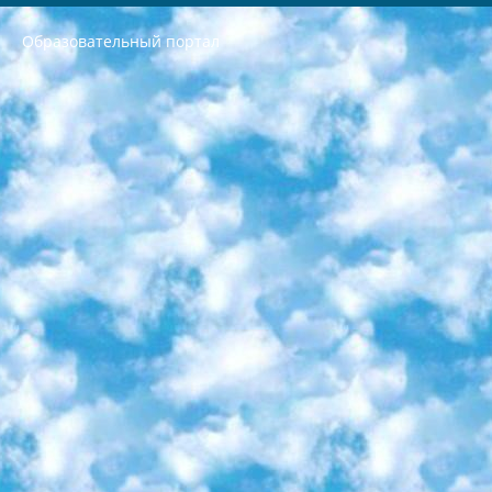
Образовательный портал
РЕСПУБЛИКА УЗБЕКИСТАН МИНИСТРЕРСТВО ДОШКОЛЬНОГО И ШКОЛЬНОГО ОБРАЗОВАНИЯ КОМАНДА в общеобразовательных учреждениях в 2023-2024 учебном году организация и проведение итоговой государственной аттестации обучающихся о Министра дошкольного и школьного образования Республики Узбекистан от 4 марта 2008 года (постановлением Минюста от 20 марта 2008 года № 1778 государственной регистрации) «Итоговое состояние учащихся общего среднего образования на основании положения об утверждении положения об аттестации общего среднего образования выпускной экзамен студентов в образовательных учреждениях в 2023-2024 учебном году В целях организации и прохождения аттестации приказываю: 1. Следующее: перечень предметов, по которым будет проводиться итоговая государственная аттестация и экзамен формы перевода согласно приложению 1; сертификаты международного образца, оценивающие уровень владения иностранными языками перечень согласно приложению 2; 2. Педагогический при специализированных образовательных учреждениях. научно-практический центр квалификации и международной оценки (Д.Давидова) 2024 г. До 25 марта: задания по предметам, по которым будет проводиться итоговая аттестация разработка и утверждение технических условий; итоговая аттестация на основании разработанного предметного задания разработка вопросов по предметам (устно и письменно), экзамен передача; общеобразовательные средние школы и специальные учебные заведения учащиеся выпускных классов школ и интернатов в агентской системе подготовка базы данных экзаменационных материалов и критериев оценки; перевод базы экзаменационных материалов на все языки обучения подать в Республиканский образовательный центр для изготовления; варианты экзаменов на основе разработанных контрольных материалов пусть будут поставлены задачи формирования. 3. Республиканский образовательный центр (Ш.Худайкулов) до 5 апреля 2024 года. до: база данных предоставленных экзаменационных материалов на все языки обучения перевод и экспертиза; для слепых, слабовидящих, глухих, слабослышащих и умственно отсталых детей учащиеся выпускных классов специализированных школ и школ-интернатов база данных экзаменационных материалов на всех преподаваемых языках подготовка критериев оценки; специализированные школы для умственно отсталых детей и технологии для учащихся выпускных классов школ-интернатов разработка соответствующих рекомендаций и критериев проведения ЕГЭ по естествознанию давать задания. 4. Педагогический при специализированных образовательных учреждениях. Научно-практический центр навыков и международной оценки (Д.Давидова), Республика образовательный центр (Худайкулов Ш.) итоговый государственный аттестационный экзамен ориентирован на творческое и логическое мышление при подготовке базы материалов учитывать введение заданий. 5. Следует отметить, что: сертификат государственного образца о знании общеобразовательного предмета и как минимум национальный уровень B1 по предметам на иностранных языках, указанным в Приложении 2. или международно признанный сертификат эквивалентного уровня студенты, изучающие определенный предмет, освобождаются от экзамена; по соответствующим предметам запланирована итоговая государственная аттестация за день до дня, путем жеребьевки Рабочей группой (в письменной форме по предметам, проводимым в форме) из числа сформированных вариантов выбрано 2 варианта; 2 выбранных варианта экзамена анонсированы на официальном сайте министерства и все выпускники по всей стране на основе этих вариантов проводит итоговую государственную аттестацию. 6. Государственное образование учащихся средних общеобразовательных учреждений. знания в соответствии с квалификационными требованиями, которые необходимо приобрести на основании стандартов итоговый (выпускной) контроль для 9 и 11 классов в целях тестирования Экзамены (далее – экзамены) состоят из предметов, перечисленных в приложении 1. будет сделано. 7. Экзамены пройдут с 26 мая по 15 июня 2024 г. (кроме науки физического воспитания). 8. Физическая для учащихся 9 классов общесредних образовательных учреждений. Экзамены по предмету «Образование, квалификация медицина» 1-6 мая 2024 года. сотрудники перевести под присмотр (с отклонениями в физическом или умственном развитии) специализированная школа для детей, школы-интернаты и со сколиозом школы-интернаты санаторного типа для больных детей исключены). 9. Он был слепым, слабовидящим и имел нарушения опорно-двигательного аппарата. экзамены в специализированных школах и интернатах для детей должны проводиться исходя из требований, предъявляемых к общеобразовательным учреждениям (физкультура кроме науки). 10. Специализированная школа для глухих и слабослышащих детей. и экзамены в интернатах и быть реализован в виде письменного теста по математике. 11. Специальность для умственно отсталых детей. Для 9 класса Родной язык и литературное письмо Государственный язык (язык обучения – узбекский). для неклассов) написано Математическое письмо Письменная/устная история Узбекистана Физическое воспитание практично Итоговый контроль Для 11 класса Написание родного языка и литературы (эссе) Математическое письмо Узбекский язык (обучение на узбекском языке) не посещающее общее среднее образование для учреждений)/Образовательное учреждение выбор письменный и устный Иностранный язык письменный/устный Письменная/устная история Узбекистана *По выбору студента:  Химия  Физика  Основы государственного права  География 10 бесплатных образовательных ресурсов - Мы составили подборку онлайн-проектов с интерактивными упражнениями, видеолекциями и статьями. Они помогут вам обрести новые и освежить старые знания бесплатно. 1. «ИНТУИТ» Старейшая образовательная площадка Рунета. Здесь вы найдёте сотни текстовых и видеокурсов на десятки различных тем — от программирования до психологии. Многие курсы подготовлены российскими университетами и крупными международными компаниями вроде Intel и Microsoft. Самостоятельное обучение бесплатное, но желающие могут оплатить услуги персональных наставников. 2. «Смартия» знакомит с актуальными профессиями и подсказывает, как им обучаться. Выбрав заинтересовавшую вас специальность — SMM-специалист, фотограф, веб-дизайнер или другую, — увидите список необходимых для неё умений. Чтобы вы могли освоить их самостоятельно, для каждого умения площадка отображает подборку ссылок на учебные материалы. Хотя «Смартия» ориентируется на русскоязычную аудиторию, часть контента всё же доступна только на английском. 3. «Лекторий Физтеха» Проект Московского физико-технического института (Физтеха). С его помощью вы можете смотреть онлайн серии лекций, записанные на видео в этом вузе. В числе доступных предметов — физика, биология, химия, информационные технологии и другие. К некоторым лекциям администрация ресурса прилагает готовые конспекты, которые можно скачивать в PDF-формате. 4. ITMOcourses Онлайн-площадка Санкт-Петербургского национального исследовательского университета информационных технологий, механики и оптики (ИТМО). Ресурс предоставляет свободный доступ к курсам, разработанным в этом вузе. Каталог материалов разбит на четыре категории: «Оптические системы и технологии», «Приборостроение и робототехника», «Информационные технологии» и «Биотехнологии». Курсы состоят из видеолекций, интерактивных демонстраций и заданий. 5. «КиберЛенинка» Электронная научная библиотека открытого доступа. Каталог площадки регулярно обрастает текстами статей из различных научных изданий. Сгруппированные по журналам и рубрикам публикации можно читать онлайн или скачивать целиком в PDF-формате. Проект нацелен на популяризацию науки за счёт открытого доступа к качественной информации. 6. «ПостНаука» На этом ресурсе публикуют подборки видеолекций, составленные экспертами из разных отраслей и объединённые общими темами. Среди них, к примеру, есть серии «Биоинформатика и геномика», «Культура средневековой Скандинавии» и Cinema Studies о теории кино. Каждая подборка лекций — логически связанная история, рассказанная экспертом от первого лица. Кроме того, на сайте появляются научно-образовательные статьи и тесты на разные темы. 7. «Newочём» Команда проекта «Newочём» отбирает самые интересные тексты из англоязычных СМИ и переводит те из них, за которые голосуют участники сообщества «ВКонтакте». По большей части это научно-популярные статьи. Редакторы придумывают лишь заголовки, в остальном содержание переводов соответствует оригиналам. Полные тексты можно читать прямо в социальной сети. 8. InternetUrok Онлайн-база материалов по основным дисциплинам школьной программы. Информация на сайте структурирована по классам, предметам и темам (урокам). Каждый урок состоит из видеолекций и конспектов. Есть также интерактивные тренажёры и тесты для закрепления пройденного материала. Даже если вы давно окончили школу, возможность повторить программу старших классов всегда может пригодиться. 9. Edutainme Ещё один ресурс об образовании. В отличие от Newtonew, как мне кажется, Edutainme больше ориентируется на представителей индустрии: педагогов, предпринимателей, разработчиков образовательных проектов. Но и любой, кто просто стремится к саморазвитию, найдёт на сайте много полезного и интересного для себя. Например, информацию о новых курсах и образовательных сервисах. 10. Newtonew Онлайн-медиа об образовании и обучении в широком смысле. Авторы Newtonew пишут об инструментах, заведениях, тактиках и стратегиях, которые помогают учить других и получать новые знания самостоятельно. На этой площадке вы найдёте новости, обзоры, аналитические мат