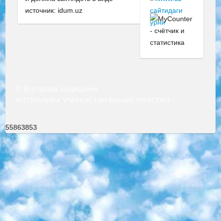
источник: idum.uz
© Все права защищены
РЕСПУБЛИКА УЗБЕКИСТАН МИНИСТРЕРСТВО ДОШКОЛЬНОГО И ШКОЛЬНОГО ОБРАЗОВАНИЯ КОМАНДА в общеобразовательных учреждениях в 2023-2024 учебном году организация и проведение итоговой государственной аттестации обучающихся о Министра дошкольного и школьного образования Республики Узбекистан от 4 марта 2008 года (постановлением Минюста от 20 марта 2008 года № 1778 государственной регистрации) «Итоговое состояние учащихся общего среднего образования на основании положения об утверждении положения об аттестации общего среднего образования выпускной экзамен студентов в образовательных учреждениях в 2023-2024 учебном году В целях организации и прохождения аттестации приказываю: 1. Следующее: перечень предметов, по которым будет проводиться итоговая государственная аттестация и экзамен формы перевода согласно приложению 1; сертификаты международного образца, оценивающие уровень владения иностранными языками перечень согласно приложению 2; 2. Педагогический при специализированных образовательных учреждениях. научно-практический центр квалификации и международной оценки (Д.Давидова) 2024 г. До 25 марта: задания по предметам, по которым будет проводиться итоговая аттестация разработка и утверждение технических условий; итоговая аттестация на основании разработанного предметного задания разработка вопросов по предметам (устно и письменно), экзамен передача; общеобразовательные средние школы и специальные учебные заведения учащиеся выпускных классов школ и интернатов в агентской системе подготовка базы данных экзаменационных материалов и критериев оценки; перевод базы экзаменационных материалов на все языки обучения подать в Республиканский образовательный центр для изготовления; варианты экзаменов на основе разработанных контрольных материалов пусть будут поставлены задачи формирования. 3. Республиканский образовательный центр (Ш.Худайкулов) до 5 апреля 2024 года. до: база данных предоставленных экзаменационных материалов на все языки обучения перевод и экспертиза; для слепых, слабовидящих, глухих, слабослышащих и умственно отсталых детей учащиеся выпускных классов специализированных школ и школ-интернатов база данных экзаменационных материалов на всех преподаваемых языках подготовка критериев оценки; специализированные школы для умственно отсталых детей и технологии для учащихся выпускных классов школ-интернатов разработка соответствующих рекомендаций и критериев проведения ЕГЭ по естествознанию давать задания. 4. Педагогический при специализированных образовательных учреждениях. Научно-практический центр навыков и международной оценки (Д.Давидова), Республика образовательный центр (Худайкулов Ш.) итоговый государственный аттестационный экзамен ориентирован на творческое и логическое мышление при подготовке базы материалов учитывать введение заданий. 5. Следует отметить, что: сертификат государственного образца о знании общеобразовательного предмета и как минимум национальный уровень B1 по предметам на иностранных языках, указанным в Приложении 2. или международно признанный сертификат эквивалентного уровня студенты, изучающие определенный предмет, освобождаются от экзамена; по соответствующим предметам запланирована итоговая государственная аттестация за день до дня, путем жеребьевки Рабочей группой (в письменной форме по предметам, проводимым в форме) из числа сформированных вариантов выбрано 2 варианта; 2 выбранных варианта экзамена анонсированы на официальном сайте министерства и все выпускники по всей стране на основе этих вариантов проводит итоговую государственную аттестацию. 6. Государственное образование учащихся средних общеобразовательных учреждений. знания в соответствии с квалификационными требованиями, которые необходимо приобрести на основании стандартов итоговый (выпускной) контроль для 9 и 11 классов в целях тестирования Экзамены (далее – экзамены) состоят из предметов, перечисленных в приложении 1. будет сделано. 7. Экзамены пройдут с 26 мая по 15 июня 2024 г. (кроме науки физического воспитания). 8. Физическая для учащихся 9 классов общесредних образовательных учреждений. Экзамены по предмету «Образование, квалификация медицина» 1-6 мая 2024 года. сотрудники перевести под присмотр (с отклонениями в физическом или умственном развитии) специализированная школа для детей, школы-интернаты и со сколиозом школы-интернаты санаторного типа для больных детей исключены). 9. Он был слепым, слабовидящим и имел нарушения опорно-двигательного аппарата. экзамены в специализированных школах и интернатах для детей должны проводиться исходя из требований, предъявляемых к общеобразовательным учреждениям (физкультура кроме науки). 10. Специализированная школа для глухих и слабослышащих детей. и экзамены в интернатах и быть реализован в виде письменного теста по математике. 11. Специальность для умственно отсталых детей. Для 9 класса Родной язык и литературное письмо Государственный язык (язык обучения – узбекский). для неклассов) написано Математическое письмо Письменная/устная история Узбекистана Физическое воспитание практично Итоговый контроль Для 11 класса Написание родного языка и литературы (эссе) Математическое письмо Узбекский язык (обучение на узбекском языке) не посещающее общее среднее образование для учреждений)/Образовательное учреждение выбор письменный и устный Иностранный язык письменный/устный Письменная/устная история Узбекистана *По выбору студента:  Химия  Физика  Основы государственного права  География 10 бесплатных образовательных ресурсов - Мы составили подборку онлайн-проектов с интерактивными упражнениями, видеолекциями и статьями. Они помогут вам обрести новые и освежить старые знания бесплатно. 1. «ИНТУИТ» Старейшая образовательная площадка Рунета. Здесь вы найдёте сотни текстовых и видеокурсов на десятки различных тем — от программирования до психологии. Многие курсы подготовлены российскими университетами и крупными международными компаниями вроде Intel и Microsoft. Самостоятельное обучение бесплатное, но желающие могут оплатить услуги персональных наставников. 2. «Смартия» знакомит с актуальными профессиями и подсказывает, как им обучаться. Выбрав заинтересовавшую вас специальность — SMM-специалист, фотограф, веб-дизайнер или другую, — увидите список необходимых для неё умений. Чтобы вы могли освоить их самостоятельно, для каждого умения площадка отображает подборку ссылок на учебные материалы. Хотя «Смартия» ориентируется на русскоязычную аудиторию, часть контента всё же доступна только на английском. 3. «Лекторий Физтеха» Проект Московского физико-технического института (Физтеха). С его помощью вы можете смотреть онлайн серии лекций, записанные на видео в этом вузе. В числе доступных предметов — физика, биология, химия, информационные технологии и другие. К некоторым лекциям администрация ресурса прилагает готовые конспекты, которые можно скачивать в PDF-формате. 4. ITMOcourses Онлайн-площадка Санкт-Петербургского национального исследовательского университета информационных технологий, механики и оптики (ИТМО). Ресурс предоставляет свободный доступ к курсам, разработанным в этом вузе. Каталог материалов разбит на четыре категории: «Оптические системы и технологии», «Приборостроение и робототехника», «Информационные технологии» и «Биотехнологии». Курсы состоят из видеолекций, интерактивных демонстраций и заданий. 5. «КиберЛенинка» Электронная научная библиотека открытого доступа. Каталог площадки регулярно обрастает текстами статей из различных научных изданий. Сгруппированные по журналам и рубрикам публикации можно читать онлайн или скачивать целиком в PDF-формате. Проект нацелен на популяризацию науки за счёт открытого доступа к качественной информации. 6. «ПостНаука» На этом ресурсе публикуют подборки видеолекций, составленные экспертами из разных отраслей и объединённые общими темами. Среди них, к примеру, есть серии «Биоинформатика и геномика», «Культура средневековой Скандинавии» и Cinema Studies о теории кино. Каждая подборка лекций — логически связанная история, рассказанная экспертом от первого лица. Кроме того, на сайте появляются научно-образовательные статьи и тесты на разные темы. 7. «Newочём» Команда проекта «Newочём» отбирает самые интересные тексты из англоязычных СМИ и переводит те из них, за которые голосуют участники сообщества «ВКонтакте». По большей части это научно-популярные статьи. Редакторы придумывают лишь заголовки, в остальном содержание переводов соответствует оригиналам. Полные тексты можно читать прямо в социальной сети. 8. InternetUrok Онлайн-база материалов по основным дисциплинам школьной программы. Информация на сайте структурирована по классам, предметам и темам (урокам). Каждый урок состоит из видеолекций и конспектов. Есть также интерактивные тренажёры и тесты для закрепления пройденного материала. Даже если вы давно окончили школу, возможность повторить программу старших классов всегда может пригодиться. 9. Edutainme Ещё один ресурс об образовании. В отличие от Newtonew, как мне кажется, Edutainme больше ориентируется на представителей индустрии: педагогов, предпринимателей, разработчиков образовательных проектов. Но и любой, кто просто стремится к саморазвитию, найдёт на сайте много полезного и интересного для себя. Например, информацию о новых курсах и образовательных сервисах. 10. Newtonew Онлайн-медиа об образовании и обучении в широком смысле. Авторы Newtonew пишут об инструментах, заведениях, тактиках и стратегиях, которые помогают учить других и получать новые знания самостоятельно. На этой площадке вы найдёте новости, обзоры, аналитические мате
55863853