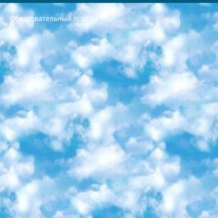
Образовательный портал
РЕСПУБЛИКА УЗБЕКИСТАН МИНИСТРЕРСТВО ДОШКОЛЬНОГО И ШКОЛЬНОГО ОБРАЗОВАНИЯ КОМАНДА в общеобразовательных учреждениях в 2023-2024 учебном году организация и проведение итоговой государственной аттестации обучающихся о Министра дошкольного и школьного образования Республики Узбекистан от 4 марта 2008 года (постановлением Минюста от 20 марта 2008 года № 1778 государственной регистрации) «Итоговое состояние учащихся общего среднего образования на основании положения об утверждении положения об аттестации общего среднего образования выпускной экзамен студентов в образовательных учреждениях в 2023-2024 учебном году В целях организации и прохождения аттестации приказываю: 1. Следующее: перечень предметов, по которым будет проводиться итоговая государственная аттестация и экзамен формы перевода согласно приложению 1; сертификаты международного образца, оценивающие уровень владения иностранными языками перечень согласно приложению 2; 2. Педагогический при специализированных образовательных учреждениях. научно-практический центр квалификации и международной оценки (Д.Давидова) 2024 г. До 25 марта: задания по предметам, по которым будет проводиться итоговая аттестация разработка и утверждение технических условий; итоговая аттестация на основании разработанного предметного задания разработка вопросов по предметам (устно и письменно), экзамен передача; общеобразовательные средние школы и специальные учебные заведения учащиеся выпускных классов школ и интернатов в агентской системе подготовка базы данных экзаменационных материалов и критериев оценки; перевод базы экзаменационных материалов на все языки обучения подать в Республиканский образовательный центр для изготовления; варианты экзаменов на основе разработанных контрольных материалов пусть будут поставлены задачи формирования. 3. Республиканский образовательный центр (Ш.Худайкулов) до 5 апреля 2024 года. до: база данных предоставленных экзаменационных материалов на все языки обучения перевод и экспертиза; для слепых, слабовидящих, глухих, слабослышащих и умственно отсталых детей учащиеся выпускных классов специализированных школ и школ-интернатов база данных экзаменационных материалов на всех преподаваемых языках подготовка критериев оценки; специализированные школы для умственно отсталых детей и технологии для учащихся выпускных классов школ-интернатов разработка соответствующих рекомендаций и критериев проведения ЕГЭ по естествознанию давать задания. 4. Педагогический при специализированных образовательных учреждениях. Научно-практический центр навыков и международной оценки (Д.Давидова), Республика образовательный центр (Худайкулов Ш.) итоговый государственный аттестационный экзамен ориентирован на творческое и логическое мышление при подготовке базы материалов учитывать введение заданий. 5. Следует отметить, что: сертификат государственного образца о знании общеобразовательного предмета и как минимум национальный уровень B1 по предметам на иностранных языках, указанным в Приложении 2. или международно признанный сертификат эквивалентного уровня студенты, изучающие определенный предмет, освобождаются от экзамена; по соответствующим предметам запланирована итоговая государственная аттестация за день до дня, путем жеребьевки Рабочей группой (в письменной форме по предметам, проводимым в форме) из числа сформированных вариантов выбрано 2 варианта; 2 выбранных варианта экзамена анонсированы на официальном сайте министерства и все выпускники по всей стране на основе этих вариантов проводит итоговую государственную аттестацию. 6. Государственное образование учащихся средних общеобразовательных учреждений. знания в соответствии с квалификационными требованиями, которые необходимо приобрести на основании стандартов итоговый (выпускной) контроль для 9 и 11 классов в целях тестирования Экзамены (далее – экзамены) состоят из предметов, перечисленных в приложении 1. будет сделано. 7. Экзамены пройдут с 26 мая по 15 июня 2024 г. (кроме науки физического воспитания). 8. Физическая для учащихся 9 классов общесредних образовательных учреждений. Экзамены по предмету «Образование, квалификация медицина» 1-6 мая 2024 года. сотрудники перевести под присмотр (с отклонениями в физическом или умственном развитии) специализированная школа для детей, школы-интернаты и со сколиозом школы-интернаты санаторного типа для больных детей исключены). 9. Он был слепым, слабовидящим и имел нарушения опорно-двигательного аппарата. экзамены в специализированных школах и интернатах для детей должны проводиться исходя из требований, предъявляемых к общеобразовательным учреждениям (физкультура кроме науки). 10. Специализированная школа для глухих и слабослышащих детей. и экзамены в интернатах и быть реализован в виде письменного теста по математике. 11. Специальность для умственно отсталых детей. Для 9 класса Родной язык и литературное письмо Государственный язык (язык обучения – узбекский). для неклассов) написано Математическое письмо Письменная/устная история Узбекистана Физическое воспитание практично Итоговый контроль Для 11 класса Написание родного языка и литературы (эссе) Математическое письмо Узбекский язык (обучение на узбекском языке) не посещающее общее среднее образование для учреждений)/Образовательное учреждение выбор письменный и устный Иностранный язык письменный/устный Письменная/устная история Узбекистана *По выбору студента:  Химия  Физика  Основы государственного права  География 10 бесплатных образовательных ресурсов - Мы составили подборку онлайн-проектов с интерактивными упражнениями, видеолекциями и статьями. Они помогут вам обрести новые и освежить старые знания бесплатно. 1. «ИНТУИТ» Старейшая образовательная площадка Рунета. Здесь вы найдёте сотни текстовых и видеокурсов на десятки различных тем — от программирования до психологии. Многие курсы подготовлены российскими университетами и крупными международными компаниями вроде Intel и Microsoft. Самостоятельное обучение бесплатное, но желающие могут оплатить услуги персональных наставников. 2. «Смартия» знакомит с актуальными профессиями и подсказывает, как им обучаться. Выбрав заинтересовавшую вас специальность — SMM-специалист, фотограф, веб-дизайнер или другую, — увидите список необходимых для неё умений. Чтобы вы могли освоить их самостоятельно, для каждого умения площадка отображает подборку ссылок на учебные материалы. Хотя «Смартия» ориентируется на русскоязычную аудиторию, часть контента всё же доступна только на английском. 3. «Лекторий Физтеха» Проект Московского физико-технического института (Физтеха). С его помощью вы можете смотреть онлайн серии лекций, записанные на видео в этом вузе. В числе доступных предметов — физика, биология, химия, информационные технологии и другие. К некоторым лекциям администрация ресурса прилагает готовые конспекты, которые можно скачивать в PDF-формате. 4. ITMOcourses Онлайн-площадка Санкт-Петербургского национального исследовательского университета информационных технологий, механики и оптики (ИТМО). Ресурс предоставляет свободный доступ к курсам, разработанным в этом вузе. Каталог материалов разбит на четыре категории: «Оптические системы и технологии», «Приборостроение и робототехника», «Информационные технологии» и «Биотехнологии». Курсы состоят из видеолекций, интерактивных демонстраций и заданий. 5. «КиберЛенинка» Электронная научная библиотека открытого доступа. Каталог площадки регулярно обрастает текстами статей из различных научных изданий. Сгруппированные по журналам и рубрикам публикации можно читать онлайн или скачивать целиком в PDF-формате. Проект нацелен на популяризацию науки за счёт открытого доступа к качественной информации. 6. «ПостНаука» На этом ресурсе публикуют подборки видеолекций, составленные экспертами из разных отраслей и объединённые общими темами. Среди них, к примеру, есть серии «Биоинформатика и геномика», «Культура средневековой Скандинавии» и Cinema Studies о теории кино. Каждая подборка лекций — логически связанная история, рассказанная экспертом от первого лица. Кроме того, на сайте появляются научно-образовательные статьи и тесты на разные темы. 7. «Newочём» Команда проекта «Newочём» отбирает самые интересные тексты из англоязычных СМИ и переводит те из них, за которые голосуют участники сообщества «ВКонтакте». По большей части это научно-популярные статьи. Редакторы придумывают лишь заголовки, в остальном содержание переводов соответствует оригиналам. Полные тексты можно читать прямо в социальной сети. 8. InternetUrok Онлайн-база материалов по основным дисциплинам школьной программы. Информация на сайте структурирована по классам, предметам и темам (урокам). Каждый урок состоит из видеолекций и конспектов. Есть также интерактивные тренажёры и тесты для закрепления пройденного материала. Даже если вы давно окончили школу, возможность повторить программу старших классов всегда может пригодиться. 9. Edutainme Ещё один ресурс об образовании. В отличие от Newtonew, как мне кажется, Edutainme больше ориентируется на представителей индустрии: педагогов, предпринимателей, разработчиков образовательных проектов. Но и любой, кто просто стремится к саморазвитию, найдёт на сайте много полезного и интересного для себя. Например, информацию о новых курсах и образовательных сервисах. 10. Newtonew Онлайн-медиа об образовании и обучении в широком смысле. Авторы Newtonew пишут об инструментах, заведениях, тактиках и стратегиях, которые помогают учить других и получать новые знания самостоятельно. На этой площадке вы найдёте новости, обзоры, аналитические мат