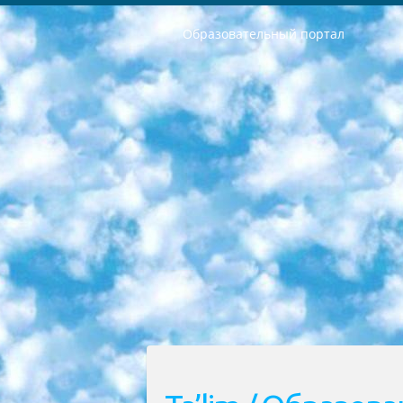
Образовательный портал
РЕСПУБЛИКА УЗБЕКИСТАН МИНИСТРЕРСТВО ДОШКОЛЬНОГО И ШКОЛЬНОГО ОБРАЗОВАНИЯ КОМАНДА в общеобразовательных учреждениях в 2023-2024 учебном году организация и проведение итоговой государственной аттестации обучающихся о Министра дошкольного и школьного образования Республики Узбекистан от 4 марта 2008 года (постановлением Минюста от 20 марта 2008 года № 1778 государственной регистрации) «Итоговое состояние учащихся общего среднего образования на основании положения об утверждении положения об аттестации общего среднего образования выпускной экзамен студентов в образовательных учреждениях в 2023-2024 учебном году В целях организации и прохождения аттестации приказываю: 1. Следующее: перечень предметов, по которым будет проводиться итоговая государственная аттестация и экзамен формы перевода согласно приложению 1; сертификаты международного образца, оценивающие уровень владения иностранными языками перечень согласно приложению 2; 2. Педагогический при специализированных образовательных учреждениях. научно-практический центр квалификации и международной оценки (Д.Давидова) 2024 г. До 25 марта: задания по предметам, по которым будет проводиться итоговая аттестация разработка и утверждение технических условий; итоговая аттестация на основании разработанного предметного задания разработка вопросов по предметам (устно и письменно), экзамен передача; общеобразовательные средние школы и специальные учебные заведения учащиеся выпускных классов школ и интернатов в агентской системе подготовка базы данных экзаменационных материалов и критериев оценки; перевод базы экзаменационных материалов на все языки обучения подать в Республиканский образовательный центр для изготовления; варианты экзаменов на основе разработанных контрольных материалов пусть будут поставлены задачи формирования. 3. Республиканский образовательный центр (Ш.Худайкулов) до 5 апреля 2024 года. до: база данных предоставленных экзаменационных материалов на все языки обучения перевод и экспертиза; для слепых, слабовидящих, глухих, слабослышащих и умственно отсталых детей учащиеся выпускных классов специализированных школ и школ-интернатов база данных экзаменационных материалов на всех преподаваемых языках подготовка критериев оценки; специализированные школы для умственно отсталых детей и технологии для учащихся выпускных классов школ-интернатов разработка соответствующих рекомендаций и критериев проведения ЕГЭ по естествознанию давать задания. 4. Педагогический при специализированных образовательных учреждениях. Научно-практический центр навыков и международной оценки (Д.Давидова), Республи