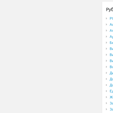
Ру
P
А
А
А
Б
В
В
В
В
Д
Д
Д
Е
Ж
З
З