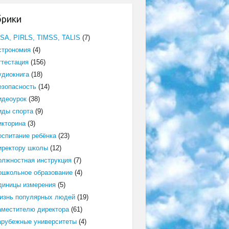
брики
ISA, PIRLS, TIMSS, TALIS
(7)
строномия
(4)
ттестация
(156)
удиокнига
(18)
езопасность
(14)
идеоурок
(38)
иды спорта
(9)
икторина
(3)
оспитание ребёнка
(23)
иректору школы
(12)
олжностная инструкция
(7)
ошкольное образование
(4)
диницы измерения
(5)
изнь популярных людей
(19)
аместителю директора
(61)
арубежные университеты
(4)