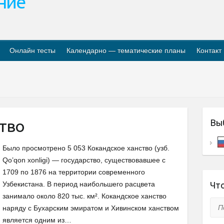
ание
Онлайн тесты
Календарно — тематические планы
Контакт
ство
Вы
Было просмотрено 5 053 Кокандское ханство (узб.
Qo’qon xonligi) — государство, существовавшее с
1709 по 1876 на территории современного
Узбекистана. В период наибольшего расцвета
Что
занимало около 820 тыс. км². Кокандское ханство
Пои
наряду с Бухарским эмиратом и Хивинском ханством
является одним из…