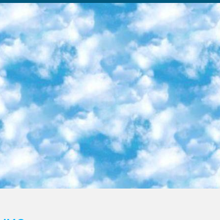
ка образовательный центр (Худайкулов Ш.) итоговый государственный аттестационный экзамен ориентирован на творческое и логическое мышление при подготовке базы материалов учитывать введение заданий. 5. Следует отметить, что: сертификат государственного образца о знании общеобразовательного предмета и как минимум национальный уровень B1 по предметам на иностранных языках, указанным в Приложении 2. или международно признанный сертификат эквивалентного уровня студенты, изучающие определенный предмет, освобождаются от экзамена; по соответствующим предметам запланирована итоговая государственная аттестация за день до дня, путем жеребьевки Рабочей группой (в письменной форме по предметам, проводимым в форме) из числа сформированных вариантов выбрано 2 варианта; 2 выбранных варианта экзамена анонсированы на официальном сайте министерства и все выпускники по всей стране на основе этих вариантов проводит итоговую государственную аттестацию. 6. Государственное образование учащихся средних общеобразовательных учреждений. знания в соответствии с квалификационными требованиями, которые необходимо приобрести на основании стандартов итоговый (выпускной) контроль для 9 и 11 классов в целях тестирования Экзамены (далее – экзамены) состоят из предметов, перечисленных в приложении 1. будет сделано. 7. Экзамены пройдут с 26 мая по 15 июня 2024 г. (кроме науки физического воспитания). 8. Физическая для учащихся 9 классов общесредних образовательных учреждений. Экзамены по предмету «Образование, квалификация медицина» 1-6 мая 2024 года. сотрудники перевести под присмотр (с отклонениями в физическом или умственном развитии) специализированная школа для детей, школы-интернаты и со сколиозом школы-интернаты санаторного типа для больных детей исключены). 9. Он был слепым, слабовидящим и имел нарушения опорно-двигательного аппарата. экзамены в специализированных школах и интернатах для детей должны проводиться исходя из требований, предъявляемых к общеобразовательным учреждениям (физкультура кроме науки). 10. Специализированная школа для глухих и слабослышащих детей. и экзамены в интернатах и быть реализован в виде письменного теста по математике. 11. Специальность для умственно отсталых детей. Для 9 класса Родной язык и литературное письмо Государственный язык (язык обучения – узбекский). для неклассов) написано Математическое письмо Письменная/устная история Узбекистана Физическое воспитание практично Итоговый контроль Для 11 класса Написание родного языка и литературы (эссе) Математическое письмо Узбекский язык (обучение на узбекском языке) не посещающее общее среднее образование для учреждений)/Образовательное учреждение выбор письменный и устный Иностранный язык письменный/устный Письменная/устная история Узбекистана *По выбору студента:  Химия  Физика  Основы государственного права  География 10 бесплатных образовательных ресурсов - Мы составили подборку онлайн-проектов с интерактивными упражнениями, видеолекциями и статьями. Они помогут вам обрести новые и освежить старые знания бесплатно. 1. «ИНТУИТ» Старейшая образовательная площадка Рунета. Здесь вы найдёте сотни текстовых и видеокурсов на десятки различных тем — от программирования до психологии. Многие курсы подготовлены российскими университетами и крупными международными компаниями вроде Intel и Microsoft. Самостоятельное обучение бесплатное, но желающие могут оплатить услуги персональных наставников. 2. «Смартия» знакомит с актуальными профессиями и подсказывает, как им обучаться. Выбрав заинтересовавшую вас специальность — SMM-специалист, фотограф, веб-дизайнер или другую, — увидите список необходимых для неё умений. Чтобы вы могли освоить их самостоятельно, для каждого умения площадка отображает подборку ссылок на учебные материалы. Хотя «Смартия» ориентируется на русскоязычную аудиторию, часть контента всё же доступна только на английском. 3. «Лекторий Физтеха» Проект Московского физико-технического института (Физтеха). С его помощью вы можете смотреть онлайн серии лекций, записанные на видео в этом вузе. В числе доступных предметов — физика, биология, химия, информационные технологии и другие. К некоторым лекциям администрация ресурса прилагает готовые конспекты, которые можно скачивать в PDF-формате. 4. ITMOcourses Онлайн-площадка Санкт-Петербургского национального исследовательского университета информационных технологий, механики и оптики (ИТМО). Ресурс предоставляет свободный доступ к курсам, разработанным в этом вузе. Каталог материалов разбит на четыре категории: «Оптические системы и технологии», «Приборостроение и робототехника», «Информационные технологии» и «Биотехнологии». Курсы состоят из видеолекций, интерактивных демонстраций и заданий. 5. «КиберЛенинка» Электронная научная библиот