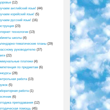
доровье
(12)
зучаем английский язык!
(44)
зучаем корейский язык!
(5)
зучаем русский язык!
(16)
нструкция
(23)
нтернет технологии
(13)
абинеты школы
(4)
алендарно-тематические планы
(29)
лассному руководителю
(37)
ниги
(22)
оммунальные платежи
(4)
омпетенция по предметам
(6)
онкурсы
(28)
онтрольная работа
(13)
ружок
(5)
абораторная работа
(1)
есячник
(6)
етодика преподавания
(12)
етодическая помощь
(45)