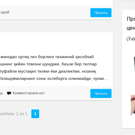
тарий
Читать
Пр
це
(Ўзб
 мингдан ортиқ тил борлиги тахминий ҳисоблаб
ашнинг қийин томони шундаки, баъзи бир тиллар
туфайли мустақил тилми ёки диалектми, ноаниқ
сўзлашувчиларнинг сони эътиборга олинмайди, чунки…
щь
Комментариев нет
Читать
ahifalar 1 из 1
1