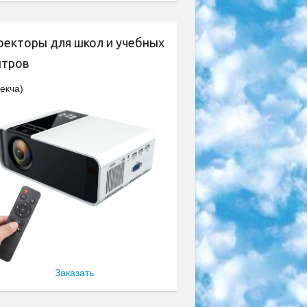
оекторы для школ и учебных
нтров
екча)
Заказать