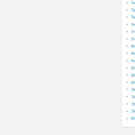
Т
Т
Т
У
У
У
Ф
Ф
Х
Ш
Ш
Ш
Э
Э
Э
Эт
Ю