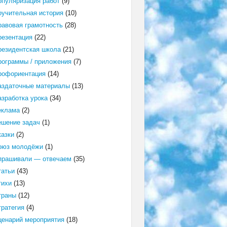
опуляризация работ
(9)
оучительная история
(10)
равовая грамотность
(28)
резентация
(22)
резидентская школа
(21)
рограммы / приложения
(7)
рофориентация
(14)
аздаточные материалы
(13)
азработка урока
(34)
еклама
(2)
ешение задач
(1)
казки
(2)
оюз молодёжи
(1)
прашивали — отвечаем
(35)
татьи
(43)
тихи
(13)
траны
(12)
тратегия
(4)
ценарий мероприятия
(18)