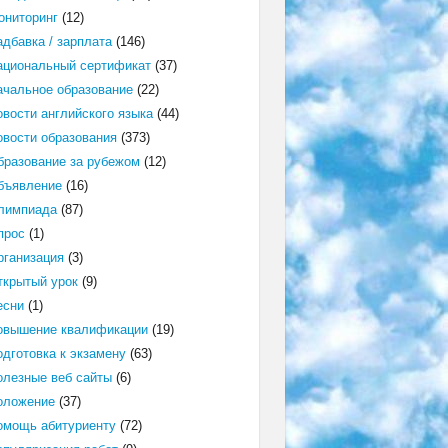
ониторинг
(12)
адбавка / зарплата
(146)
ациональный сертификат
(37)
ачальное образование
(22)
овости английского языка
(44)
овости образования
(373)
бразование за рубежом
(12)
бъявление
(16)
лимпиада
(87)
прос
(1)
рганизация
(3)
ткрытый урок
(9)
есни
(1)
овышение квалификации
(19)
одготовка к экзамену
(63)
олезные веб сайты
(6)
оложение
(37)
омощь абитуриенту
(72)