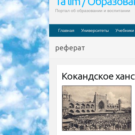
Ta’lim / Образов
Портал об образовании и воспитании
Главная
Университеты
Учебники
реферат
Кокандское хан