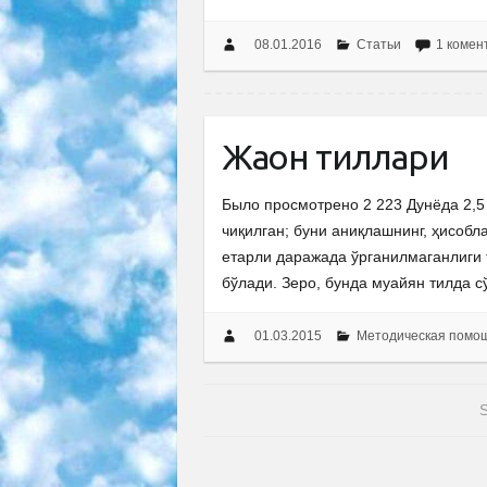
08.01.2016
Статьи
1 комен
Жаҳон тиллари
Было просмотрено 2 223 Дунёда 2,5
чиқилган; буни аниқлашнинг, ҳисобл
етарли даражада ўрганилмаганлиги 
бўлади. Зеро, бунда муайян тилда 
01.03.2015
Методическая помо
S