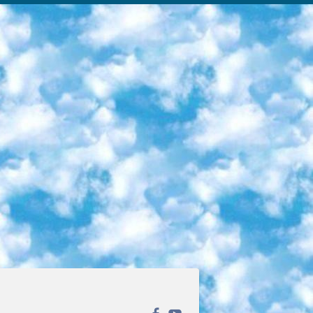
ека открытого доступа. Каталог площадки регулярно обрастает текстами статей из различных научных изданий. Сгруппированные по журналам и рубрикам публикации можно читать онлайн или скачивать целиком в PDF-формате. Проект нацелен на популяризацию науки за счёт открытого доступа к качественной информации. 6. «ПостНаука» На этом ресурсе публикуют подборки видеолекций, составленные экспертами из разных отраслей и объединённые общими темами. Среди них, к примеру, есть серии «Биоинформатика и геномика», «Культура средневековой Скандинавии» и Cinema Studies о теории кино. Каждая подборка лекций — логически связанная история, рассказанная экспертом от первого лица. Кроме того, на сайте появляются научно-образовательные статьи и тесты на разные темы. 7. «Newочём» Команда проекта «Newочём» отбирает самые интересные тексты из англоязычных СМИ и переводит те из них, за которые голосуют участники сообщества «ВКонтакте». По большей части это научно-популярные статьи. Редакторы придумывают лишь заголовки, в остальном содержание переводов соответствует оригиналам. Полные тексты можно читать прямо в социальной сети. 8. InternetUrok Онлайн-база материалов по основным дисциплинам школьной программы. Информация на сайте структурирована по классам, предметам и темам (урокам). Каждый урок состоит из видеолекций и конспектов. Есть также интерактивные тренажёры и тесты для закрепления пройденного материала. Даже если вы давно окончили школу, возможность повторить программу старших классов всегда может пригодиться. 9. Edutainme Ещё один ресурс об образовании. В отличие от Newtonew, как мне кажется, Edutainme больше ориентируется на представителей индустрии: педагогов, предпринимателей, разработчиков образовательных проектов. Но и любой, кто просто стремится к саморазвитию, найдёт на сайте много полезного и интересного для себя. Например, информацию о новых курсах и образовательных сервисах. 10. Newtonew Онлайн-медиа об образовании и обучении в широком смысле. Авторы Newtonew пишут об инструментах, заведениях, тактиках и стратегиях, которые помогают учить других и получать новые знания самостоятельно. На этой площадке вы найдёте новости, обзоры, аналитические мат