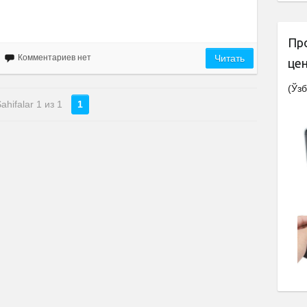
Пр
Комментариев нет
Читать
це
(Ўзб
ahifalar 1 из 1
1