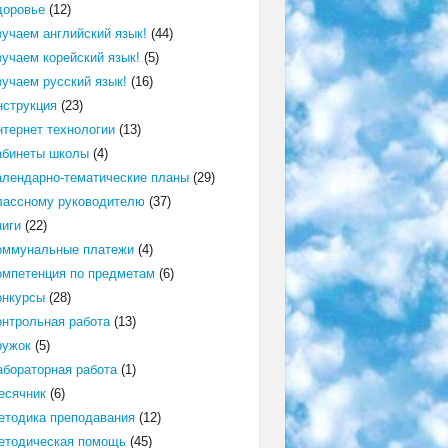
доровье
(12)
зучаем английский язык!
(44)
зучаем корейский язык!
(5)
зучаем русский язык!
(16)
нструкция
(23)
нтернет технологии
(13)
абинеты школы
(4)
алендарно-тематические планы
(29)
лассному руководителю
(37)
ниги
(22)
оммунальные платежи
(4)
омпетенция по предметам
(6)
онкурсы
(28)
онтрольная работа
(13)
ружок
(5)
абораторная работа
(1)
есячник
(6)
етодика преподавания
(12)
етодическая помощь
(45)