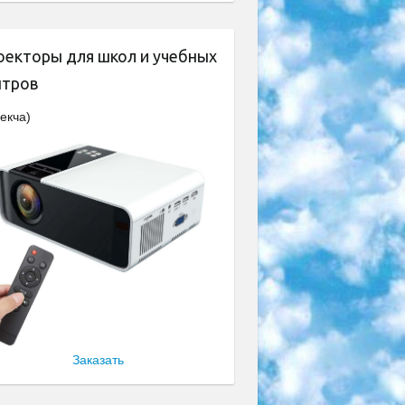
оекторы для школ и учебных
нтров
екча)
Заказать