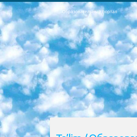
Образовательный портал
РЕСПУБЛИКА УЗБЕКИСТАН МИНИСТРЕРСТВО ДОШКОЛЬНОГО И ШКОЛЬНОГО ОБРАЗОВАНИЯ КОМАНДА в общеобразовательных учреждениях в 2023-2024 учебном году организация и проведение итоговой государственной аттестации обучающихся о Министра дошкольного и школьного образования Республики Узбекистан от 4 марта 2008 года (постановлением Минюста от 20 марта 2008 года № 1778 государственной регистрации) «Итоговое состояние учащихся общего среднего образования на основании положения об утверждении положения об аттестации общего среднего образования выпускной экзамен студентов в образовательных учреждениях в 2023-2024 учебном году В целях организации и прохождения аттестации приказываю: 1. Следующее: перечень предметов, по которым будет проводиться итоговая государственная аттестация и экзамен формы перевода согласно приложению 1; сертификаты международного образца, оценивающие уровень владения иностранными языками перечень согласно приложению 2; 2. Педагогический при специализированных образовательных учреждениях. научно-практический центр квалификации и международной оценки (Д.Давидова) 2024 г. До 25 марта: задания по предметам, по которым будет проводиться итоговая аттестация разработка и утверждение технических условий; итоговая аттестация на основании разработанного предметного задания разработка вопросов по предметам (устно и письменно), экзамен передача; общеобразовательные средние школы и специальные учебные заведения учащиеся выпускных классов школ и интернатов в агентской системе подготовка базы данных экзаменационных материалов и критериев оценки; перевод базы экзаменационных материалов на все языки обучения подать в Республиканский образовательный центр для изготовления; варианты экзаменов на основе разработанных контрольных материалов пусть будут поставлены задачи формирования. 3. Республиканский образовательный центр (Ш.Худайкулов) до 5 апреля 2024 года. до: база данных предоставленных экзаменационных материалов на все языки обучения перевод и экспертиза; для слепых, слабовидящих, глухих, слабослышащих и умственно отсталых детей учащиеся выпускных классов специализированных школ и школ-интернатов база данных экзаменационных материалов на всех преподаваемых языках подготовка критериев оценки; специализированные школы для умственно отсталых детей и технологии для учащихся выпускных классов школ-интернатов разработка соответствующих рекомендаций и критериев проведения ЕГЭ по естествознанию давать задания. 4. Педагогический при специализированных образовательных учреждениях. Научно-практический центр навыков и международной оценки (Д.Давидова), Республи