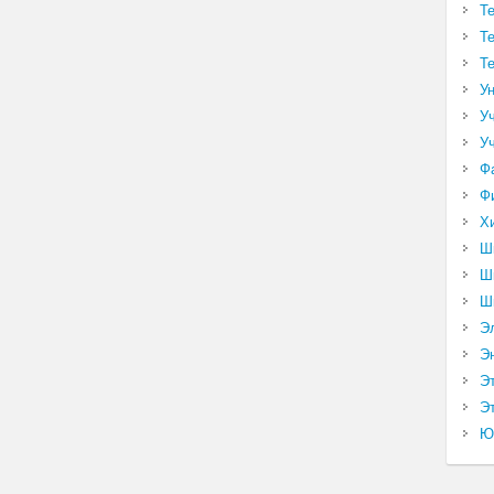
Т
Т
Т
У
У
У
Ф
Ф
Х
Ш
Ш
Ш
Э
Э
Э
Эт
Ю