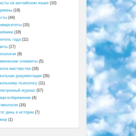
ексты на английском языке
(10)
ермины
(19)
есты
(44)
ниверситеты
(15)
чебники
(18)
читель года
(11)
акты
(17)
илология
(9)
имические элементы
(5)
кола мастерства
(18)
кольная документация
(26)
кольному психологу
(11)
лектронный журнал
(57)
нергосбережение
(4)
тимология
(16)
от день в истории
(7)
мор
(1)