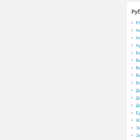
Ру
P
А
А
А
Б
В
В
В
В
Д
Д
Д
Е
Ж
З
З