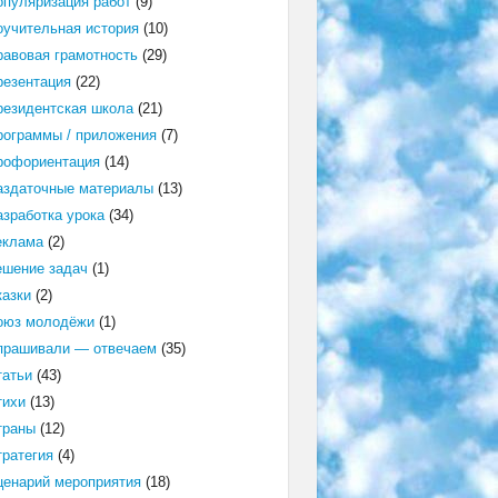
опуляризация работ
(9)
оучительная история
(10)
равовая грамотность
(29)
резентация
(22)
резидентская школа
(21)
рограммы / приложения
(7)
рофориентация
(14)
аздаточные материалы
(13)
азработка урока
(34)
еклама
(2)
ешение задач
(1)
казки
(2)
оюз молодёжи
(1)
прашивали — отвечаем
(35)
татьи
(43)
тихи
(13)
траны
(12)
тратегия
(4)
ценарий мероприятия
(18)