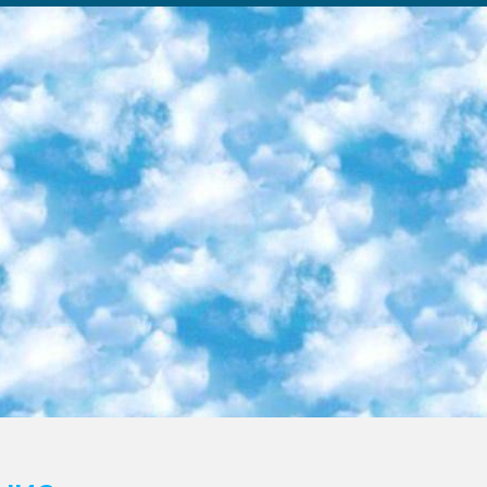
ка образовательный центр (Худайкулов Ш.) итоговый государственный аттестационный экзамен ориентирован на творческое и логическое мышление при подготовке базы материалов учитывать введение заданий. 5. Следует отметить, что: сертификат государственного образца о знании общеобразовательного предмета и как минимум национальный уровень B1 по предметам на иностранных языках, указанным в Приложении 2. или международно признанный сертификат эквивалентного уровня студенты, изучающие определенный предмет, освобождаются от экзамена; по соответствующим предметам запланирована итоговая государственная аттестация за день до дня, путем жеребьевки Рабочей группой (в письменной форме по предметам, проводимым в форме) из числа сформированных вариантов выбрано 2 варианта; 2 выбранных варианта экзамена анонсированы на официальном сайте министерства и все выпускники по всей стране на основе этих вариантов проводит итоговую государственную аттестацию. 6. Государственное образование учащихся средних общеобразовательных учреждений. знания в соответствии с квалификационными требованиями, которые необходимо приобрести на основании стандартов итоговый (выпускной) контроль для 9 и 11 классов в целях тестирования Экзамены (далее – экзамены) состоят из предметов, перечисленных в приложении 1. будет сделано. 7. Экзамены пройдут с 26 мая по 15 июня 2024 г. (кроме науки физического воспитания). 8. Физическая для учащихся 9 классов общесредних образовательных учреждений. Экзамены по предмету «Образование, квалификация медицина» 1-6 мая 2024 года. сотрудники перевести под присмотр (с отклонениями в физическом или умственном развитии) специализированная школа для детей, школы-интернаты и со сколиозом школы-интернаты санаторного типа для больных детей исключены). 9. Он был слепым, слабовидящим и имел нарушения опорно-двигательного аппарата. экзамены в специализированных школах и интернатах для детей должны проводиться исходя из требований, предъявляемых к общеобразовательным учреждениям (физкультура кроме науки). 10. Специализированная школа для глухих и слабослышащих детей. и экзамены в интернатах и быть реализован в виде письменного теста по математике. 11. Специальность для умственно отсталых детей. Для 9 класса Родной язык и литературное письмо Государственный язык (язык обучения – узбекский). для неклассов) написано Математическое письмо Письменная/устная история Узбекистана Физическое воспитание практично Итоговый контроль Для 11 класса Написание родного языка и литературы (эссе) Математическое письмо Узбекский язык (обучение на узбекском языке) не посещающее общее среднее образование для учреждений)/Образовательное учреждение выбор письменный и устный Иностранный язык письменный/устный Письменная/устная история Узбекистана *По выбору студента:  Химия  Физика  Основы государственного права  География 10 бесплатных образовательных ресурсов - Мы составили подборку онлайн-проектов с интерактивными упражнениями, видеолекциями и статьями. Они помогут вам обрести новые и освежить старые знания бесплатно. 1. «ИНТУИТ» Старейшая образовательная площадка Рунета. Здесь вы найдёте сотни текстовых и видеокурсов на десятки различных тем — от программирования до психологии. Многие курсы подготовлены российскими университетами и крупными международными компаниями вроде Intel и Microsoft. Самостоятельное обучение бесплатное, но желающие могут оплатить услуги персональных наставников. 2. «Смартия» знакомит с актуальными профессиями и подсказывает, как им обучаться. Выбрав заинтересовавшую вас специальность — SMM-специалист, фотограф, веб-дизайнер или другую, — увидите список необходимых для неё умений. Чтобы вы могли освоить их самостоятельно, для каждого умения площадка отображает подборку ссылок на учебные материалы. Хотя «Смартия» ориентируется на русскоязычную аудиторию, часть контента всё же доступна только на английском. 3. «Лекторий Физтеха» Проект Московского физико-технического института (Физтеха). С его помощью вы можете смотреть онлайн серии лекций, записанные на видео в этом вузе. В числе доступных предметов — физика, биология, химия, информационные технологии и другие. К некоторым лекциям администрация ресурса прилагает готовые конспекты, которые можно скачивать в PDF-формате. 4. ITMOcourses Онлайн-площадка Санкт-Петербургского национального исследовательского университета информационных технологий, механики и оптики (ИТМО). Ресурс предоставляет свободный доступ к курсам, разработанным в этом вузе. Каталог материалов разбит на четыре категории: «Оптические системы и технологии», «Приборостроение и робототехника», «Информационные технологии» и «Биотехнологии». Курсы состоят из видеолекций, интерактивных демонстраций и заданий. 5. «КиберЛенинка» Электронная научная библиот