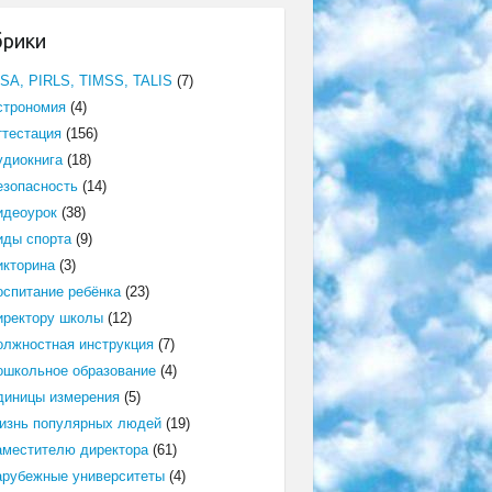
брики
ISA, PIRLS, TIMSS, TALIS
(7)
строномия
(4)
ттестация
(156)
удиокнига
(18)
езопасность
(14)
идеоурок
(38)
иды спорта
(9)
икторина
(3)
оспитание ребёнка
(23)
иректору школы
(12)
олжностная инструкция
(7)
ошкольное образование
(4)
диницы измерения
(5)
изнь популярных людей
(19)
аместителю директора
(61)
арубежные университеты
(4)