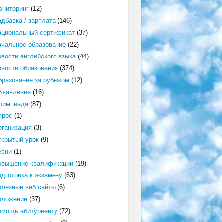
ониторинг
(12)
адбавка / зарплата
(146)
ациональный сертификат
(37)
ачальное образование
(22)
овости английского языка
(44)
овости образования
(374)
бразование за рубежом
(12)
бъявление
(16)
лимпиада
(87)
прос
(1)
рганизация
(3)
ткрытый урок
(9)
есни
(1)
овышение квалификации
(19)
одготовка к экзамену
(63)
олезные веб сайты
(6)
оложение
(37)
омощь абитуриенту
(72)