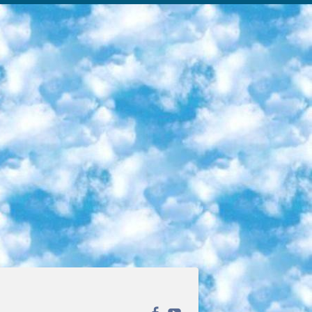
ека открытого доступа. Каталог площадки регулярно обрастает текстами статей из различных научных изданий. Сгруппированные по журналам и рубрикам публикации можно читать онлайн или скачивать целиком в PDF-формате. Проект нацелен на популяризацию науки за счёт открытого доступа к качественной информации. 6. «ПостНаука» На этом ресурсе публикуют подборки видеолекций, составленные экспертами из разных отраслей и объединённые общими темами. Среди них, к примеру, есть серии «Биоинформатика и геномика», «Культура средневековой Скандинавии» и Cinema Studies о теории кино. Каждая подборка лекций — логически связанная история, рассказанная экспертом от первого лица. Кроме того, на сайте появляются научно-образовательные статьи и тесты на разные темы. 7. «Newочём» Команда проекта «Newочём» отбирает самые интересные тексты из англоязычных СМИ и переводит те из них, за которые голосуют участники сообщества «ВКонтакте». По большей части это научно-популярные статьи. Редакторы придумывают лишь заголовки, в остальном содержание переводов соответствует оригиналам. Полные тексты можно читать прямо в социальной сети. 8. InternetUrok Онлайн-база материалов по основным дисциплинам школьной программы. Информация на сайте структурирована по классам, предметам и темам (урокам). Каждый урок состоит из видеолекций и конспектов. Есть также интерактивные тренажёры и тесты для закрепления пройденного материала. Даже если вы давно окончили школу, возможность повторить программу старших классов всегда может пригодиться. 9. Edutainme Ещё один ресурс об образовании. В отличие от Newtonew, как мне кажется, Edutainme больше ориентируется на представителей индустрии: педагогов, предпринимателей, разработчиков образовательных проектов. Но и любой, кто просто стремится к саморазвитию, найдёт на сайте много полезного и интересного для себя. Например, информацию о новых курсах и образовательных сервисах. 10. Newtonew Онлайн-медиа об образовании и обучении в широком смысле. Авторы Newtonew пишут об инструментах, заведениях, тактиках и стратегиях, которые помогают учить других и получать новые знания самостоятельно. На этой площадке вы найдёте новости, обзоры, аналитические мат