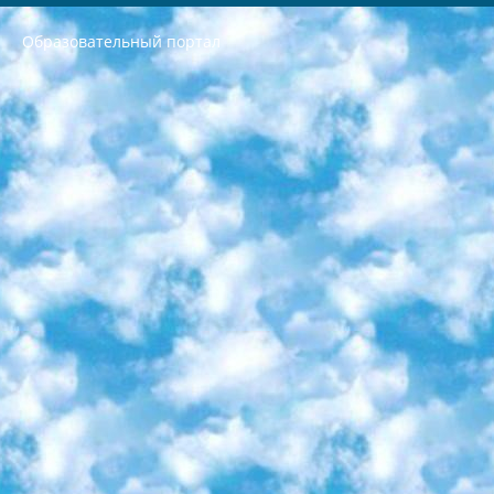
Образовательный портал
РЕСПУБЛИКА УЗБЕКИСТАН МИНИСТРЕРСТВО ДОШКОЛЬНОГО И ШКОЛЬНОГО ОБРАЗОВАНИЯ КОМАНДА в общеобразовательных учреждениях в 2023-2024 учебном году организация и проведение итоговой государственной аттестации обучающихся о Министра дошкольного и школьного образования Республики Узбекистан от 4 марта 2008 года (постановлением Минюста от 20 марта 2008 года № 1778 государственной регистрации) «Итоговое состояние учащихся общего среднего образования на основании положения об утверждении положения об аттестации общего среднего образования выпускной экзамен студентов в образовательных учреждениях в 2023-2024 учебном году В целях организации и прохождения аттестации приказываю: 1. Следующее: перечень предметов, по которым будет проводиться итоговая государственная аттестация и экзамен формы перевода согласно приложению 1; сертификаты международного образца, оценивающие уровень владения иностранными языками перечень согласно приложению 2; 2. Педагогический при специализированных образовательных учреждениях. научно-практический центр квалификации и международной оценки (Д.Давидова) 2024 г. До 25 марта: задания по предметам, по которым будет проводиться итоговая аттестация разработка и утверждение технических условий; итоговая аттестация на основании разработанного предметного задания разработка вопросов по предметам (устно и письменно), экзамен передача; общеобразовательные средние школы и специальные учебные заведения учащиеся выпускных классов школ и интернатов в агентской системе подготовка базы данных экзаменационных материалов и критериев оценки; перевод базы экзаменационных материалов на все языки обучения подать в Республиканский образовательный центр для изготовления; варианты экзаменов на основе разработанных контрольных материалов пусть будут поставлены задачи формирования. 3. Республиканский образовательный центр (Ш.Худайкулов) до 5 апреля 2024 года. до: база данных предоставленных экзаменационных материалов на все языки обучения перевод и экспертиза; для слепых, слабовидящих, глухих, слабослышащих и умственно отсталых детей учащиеся выпускных классов специализированных школ и школ-интернатов база данных экзаменационных материалов на всех преподаваемых языках подготовка критериев оценки; специализированные школы для умственно отсталых детей и технологии для учащихся выпускных классов школ-интернатов разработка соответствующих рекомендаций и критериев проведения ЕГЭ по естествознанию давать задания. 4. Педагогический при специализированных образовательных учреждениях. Научно-практический центр навыков и международной оценки (Д.Давидова), Республика образовательный центр (Худайкулов Ш.) итоговый государственный аттестационный экзамен ориентирован на творческое и логическое мышление при подготовке базы материалов учитывать введение заданий. 5. Следует отметить, что: сертификат государственного образца о знании общеобразовательного предмета и как минимум национальный уровень B1 по предметам на иностранных языках, указанным в Приложении 2. или международно признанный сертификат эквивалентного уровня студенты, изучающие определенный предмет, освобождаются от экзамена; по соответствующим предметам запланирована итоговая государственная аттестация за день до дня, путем жеребьевки Рабочей группой (в письменной форме по предметам, проводимым в форме) из числа сформированных вариантов выбрано 2 варианта; 2 выбранных варианта экзамена анонсированы на официальном сайте министерства и все выпускники по всей стране на основе этих вариантов проводит итоговую государственную аттестацию. 6. Государственное образование учащихся средних общеобразовательных учреждений. знания в соответствии с квалификационными требованиями, которые необходимо приобрести на основании стандартов итоговый (выпускной) контроль для 9 и 11 классов в целях тестирования Экзамены (далее – экзамены) состоят из предметов, перечисленных в приложении 1. будет сделано. 7. Экзамены пройдут с 26 мая по 15 июня 2024 г. (кроме науки физического воспитания). 8. Физическая для учащихся 9 классов общесредних образовательных учреждений. Экзамены по предмету «Образование, квалификация медицина» 1-6 мая 2024 года. сотрудники перевести под присмотр (с отклонениями в физическом или умственном развитии) специализированная школа для детей, школы-интернаты и со сколиозом школы-интернаты санаторного типа для больных детей исключены). 9. Он был слепым, слабовидящим и имел нарушения опорно-двигательного аппарата. экзамены в специализированных школах и интернатах для детей должны проводиться исходя из требований, предъявляемых к общеобразовательным учреждениям (физкультура кроме науки). 10. Специализированная школа для глухих и слабослышащих детей. и экзамены в интернатах и быть реализован в виде письменного теста по математике. 11. Специальность для умственно отсталых детей. Для 9 класса Родной язык и литературное письмо Государственный язык (язык обучения – узбекский). для неклассов) написано Математическое письмо Письменная/устная история Узбекистана Физическое воспитание практично Итоговый контроль Для 11 класса Написание родного языка и литературы (эссе) Математическое письмо Узбекский язык (обучение на узбекском языке) не посещающее общее среднее образование для учреждений)/Образовательное учреждение выбор письменный и устный Иностранный язык письменный/устный Письменная/устная история Узбекистана *По выбору студента:  Химия  Физика  Основы государственного права  География 10 бесплатных образовательных ресурсов - Мы составили подборку онлайн-проектов с интерактивными упражнениями, видеолекциями и статьями. Они помогут вам обрести новые и освежить старые знания бесплатно. 1. «ИНТУИТ» Старейшая образовательная площадка Рунета. Здесь вы найдёте сотни текстовых и видеокурсов на десятки различных тем — от программирования до психологии. Многие курсы подготовлены российскими университетами и крупными международными компаниями вроде Intel и Microsoft. Самостоятельное обучение бесплатное, но желающие могут оплатить услуги персональных наставников. 2. «Смартия» знакомит с актуальными профессиями и подсказывает, как им обучаться. Выбрав заинтересовавшую вас специальность — SMM-специалист, фотограф, веб-дизайнер или другую, — увидите список необходимых для неё умений. Чтобы вы могли освоить их самостоятельно, для каждого умения площадка отображает подборку ссылок на учебные материалы. Хотя «Смартия» ориентируется на русскоязычную аудиторию, часть контента всё же доступна только на английском. 3. «Лекторий Физтеха» Проект Московского физико-технического института (Физтеха). С его помощью вы можете смотреть онлайн серии лекций, записанные на видео в этом вузе. В числе доступных предметов — физика, биология, химия, информационные технологии и другие. К некоторым лекциям администрация ресурса прилагает готовые конспекты, которые можно скачивать в PDF-формате. 4. ITMOcourses Онлайн-площадка Санкт-Петербургского национального исследовательского университета информационных технологий, механики и оптики (ИТМО). Ресурс предоставляет свободный доступ к курсам, разработанным в этом вузе. Каталог материалов разбит на четыре категории: «Оптические системы и технологии», «Приборостроение и робототехника», «Информационные технологии» и «Биотехнологии». Курсы состоят из видеолекций, интерактивных демонстраций и заданий. 5. «КиберЛенинка» Электронная научная библиотека открытого доступа. Каталог площадки регулярно обрастает текстами статей из различных научных изданий. Сгруппированные по журналам и рубрикам публикации можно читать онлайн или скачивать целиком в PDF-формате. Проект нацелен на популяризацию науки за счёт открытого доступа к качественной информации. 6. «ПостНаука» На этом ресурсе публикуют подборки видеолекций, составленные экспертами из разных отраслей и объединённые общими темами. Среди них, к примеру, есть серии «Биоинформатика и геномика», «Культура средневековой Скандинавии» и Cinema Studies о теории кино. Каждая подборка лекций — логически связанная история, рассказанная экспертом от первого лица. Кроме того, на сайте появляются научно-образовательные статьи и тесты на разные темы. 7. «Newочём» Команда проекта «Newочём» отбирает самые интересные тексты из англоязычных СМИ и переводит те из них, за которые голосуют участники сообщества «ВКонтакте». По большей части это научно-популярные статьи. Редакторы придумывают лишь заголовки, в остальном содержание переводов соответствует оригиналам. Полные тексты можно читать прямо в социальной сети. 8. InternetUrok Онлайн-база материалов по основным дисциплинам школьной программы. Информация на сайте структурирована по классам, предметам и темам (урокам). Каждый урок состоит из видеолекций и конспектов. Есть также интерактивные тренажёры и тесты для закрепления пройденного материала. Даже если вы давно окончили школу, возможность повторить программу старших классов всегда может пригодиться. 9. Edutainme Ещё один ресурс об образовании. В отличие от Newtonew, как мне кажется, Edutainme больше ориентируется на представителей индустрии: педагогов, предпринимателей, разработчиков образовательных проектов. Но и любой, кто просто стремится к саморазвитию, найдёт на сайте много полезного и интересного для себя. Например, информацию о новых курсах и образовательных сервисах. 10. Newtonew Онлайн-медиа об образовании и обучении в широком смысле. Авторы Newtonew пишут об инструментах, заведениях, тактиках и стратегиях, которые помогают учить других и получать новые знания самостоятельно. На этой площадке вы найдёте новости, обзоры, аналитические мат