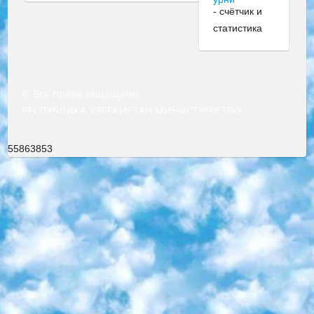
© Все права защищены
РЕСПУБЛИКА УЗБЕКИСТАН МИНИСТРЕРСТВО ДОШКОЛЬНОГО И ШКОЛЬНОГО ОБРАЗОВАНИЯ КОМАНДА в общеобразовательных учреждениях в 2023-2024 учебном году организация и проведение итоговой государственной аттестации обучающихся о Министра дошкольного и школьного образования Республики Узбекистан от 4 марта 2008 года (постановлением Минюста от 20 марта 2008 года № 1778 государственной регистрации) «Итоговое состояние учащихся общего среднего образования на основании положения об утверждении положения об аттестации общего среднего образования выпускной экзамен студентов в образовательных учреждениях в 2023-2024 учебном году В целях организации и прохождения аттестации приказываю: 1. Следующее: перечень предметов, по которым будет проводиться итоговая государственная аттестация и экзамен формы перевода согласно приложению 1; сертификаты международного образца, оценивающие уровень владения иностранными языками перечень согласно приложению 2; 2. Педагогический при специализированных образовательных учреждениях. научно-практический центр квалификации и международной оценки (Д.Давидова) 2024 г. До 25 марта: задания по предметам, по которым будет проводиться итоговая аттестация разработка и утверждение технических условий; итоговая аттестация на основании разработанного предметного задания разработка вопросов по предметам (устно и письменно), экзамен передача; общеобразовательные средние школы и специальные учебные заведения учащиеся выпускных классов школ и интернатов в агентской системе подготовка базы данных экзаменационных материалов и критериев оценки; перевод базы экзаменационных материалов на все языки обучения подать в Республиканский образовательный центр для изготовления; варианты экзаменов на основе разработанных контрольных материалов пусть будут поставлены задачи формирования. 3. Республиканский образовательный центр (Ш.Худайкулов) до 5 апреля 2024 года. до: база данных предоставленных экзаменационных материалов на все языки обучения перевод и экспертиза; для слепых, слабовидящих, глухих, слабослышащих и умственно отсталых детей учащиеся выпускных классов специализированных школ и школ-интернатов база данных экзаменационных материалов на всех преподаваемых языках подготовка критериев оценки; специализированные школы для умственно отсталых детей и технологии для учащихся выпускных классов школ-интернатов разработка соответствующих рекомендаций и критериев проведения ЕГЭ по естествознанию давать задания. 4. Педагогический при специализированных образовательных учреждениях. Научно-практический центр навыков и международной оценки (Д.Давидова), Республика образовательный центр (Худайкулов Ш.) итоговый государственный аттестационный экзамен ориентирован на творческое и логическое мышление при подготовке базы материалов учитывать введение заданий. 5. Следует отметить, что: сертификат государственного образца о знании общеобразовательного предмета и как минимум национальный уровень B1 по предметам на иностранных языках, указанным в Приложении 2. или международно признанный сертификат эквивалентного уровня студенты, изучающие определенный предмет, освобождаются от экзамена; по соответствующим предметам запланирована итоговая государственная аттестация за день до дня, путем жеребьевки Рабочей группой (в письменной форме по предметам, проводимым в форме) из числа сформированных вариантов выбрано 2 варианта; 2 выбранных варианта экзамена анонсированы на официальном сайте министерства и все выпускники по всей стране на основе этих вариантов проводит итоговую государственную аттестацию. 6. Государственное образование учащихся средних общеобразовательных учреждений. знания в соответствии с квалификационными требованиями, которые необходимо приобрести на основании стандартов итоговый (выпускной) контроль для 9 и 11 классов в целях тестирования Экзамены (далее – экзамены) состоят из предметов, перечисленных в приложении 1. будет сделано. 7. Экзамены пройдут с 26 мая по 15 июня 2024 г. (кроме науки физического воспитания). 8. Физическая для учащихся 9 классов общесредних образовательных учреждений. Экзамены по предмету «Образование, квалификация медицина» 1-6 мая 2024 года. сотрудники перевести под присмотр (с отклонениями в физическом или умственном развитии) специализированная школа для детей, школы-интернаты и со сколиозом школы-интернаты санаторного типа для больных детей исключены). 9. Он был слепым, слабовидящим и имел нарушения опорно-двигательного аппарата. экзамены в специализированных школах и интернатах для детей должны проводиться исходя из требований, предъявляемых к общеобразовательным учреждениям (физкультура кроме науки). 10. Специализированная школа для глухих и слабослышащих детей. и экзамены в интернатах и быть реализован в виде письменного теста по математике. 11. Специальность для умственно отсталых детей. Для 9 класса Родной язык и литературное письмо Государственный язык (язык обучения – узбекский). для неклассов) написано Математическое письмо Письменная/устная история Узбекистана Физическое воспитание практично Итоговый контроль Для 11 класса Написание родного языка и литературы (эссе) Математическое письмо Узбекский язык (обучение на узбекском языке) не посещающее общее среднее образование для учреждений)/Образовательное учреждение выбор письменный и устный Иностранный язык письменный/устный Письменная/устная история Узбекистана *По выбору студента:  Химия  Физика  Основы государственного права  География 10 бесплатных образовательных ресурсов - Мы составили подборку онлайн-проектов с интерактивными упражнениями, видеолекциями и статьями. Они помогут вам обрести новые и освежить старые знания бесплатно. 1. «ИНТУИТ» Старейшая образовательная площадка Рунета. Здесь вы найдёте сотни текстовых и видеокурсов на десятки различных тем — от программирования до психологии. Многие курсы подготовлены российскими университетами и крупными международными компаниями вроде Intel и Microsoft. Самостоятельное обучение бесплатное, но желающие могут оплатить услуги персональных наставников. 2. «Смартия» знакомит с актуальными профессиями и подсказывает, как им обучаться. Выбрав заинтересовавшую вас специальность — SMM-специалист, фотограф, веб-дизайнер или другую, — увидите список необходимых для неё умений. Чтобы вы могли освоить их самостоятельно, для каждого умения площадка отображает подборку ссылок на учебные материалы. Хотя «Смартия» ориентируется на русскоязычную аудиторию, часть контента всё же доступна только на английском. 3. «Лекторий Физтеха» Проект Московского физико-технического института (Физтеха). С его помощью вы можете смотреть онлайн серии лекций, записанные на видео в этом вузе. В числе доступных предметов — физика, биология, химия, информационные технологии и другие. К некоторым лекциям администрация ресурса прилагает готовые конспекты, которые можно скачивать в PDF-формате. 4. ITMOcourses Онлайн-площадка Санкт-Петербургского национального исследовательского университета информационных технологий, механики и оптики (ИТМО). Ресурс предоставляет свободный доступ к курсам, разработанным в этом вузе. Каталог материалов разбит на четыре категории: «Оптические системы и технологии», «Приборостроение и робототехника», «Информационные технологии» и «Биотехнологии». Курсы состоят из видеолекций, интерактивных демонстраций и заданий. 5. «КиберЛенинка» Электронная научная библиотека открытого доступа. Каталог площадки регулярно обрастает текстами статей из различных научных изданий. Сгруппированные по журналам и рубрикам публикации можно читать онлайн или скачивать целиком в PDF-формате. Проект нацелен на популяризацию науки за счёт открытого доступа к качественной информации. 6. «ПостНаука» На этом ресурсе публикуют подборки видеолекций, составленные экспертами из разных отраслей и объединённые общими темами. Среди них, к примеру, есть серии «Биоинформатика и геномика», «Культура средневековой Скандинавии» и Cinema Studies о теории кино. Каждая подборка лекций — логически связанная история, рассказанная экспертом от первого лица. Кроме того, на сайте появляются научно-образовательные статьи и тесты на разные темы. 7. «Newочём» Команда проекта «Newочём» отбирает самые интересные тексты из англоязычных СМИ и переводит те из них, за которые голосуют участники сообщества «ВКонтакте». По большей части это научно-популярные статьи. Редакторы придумывают лишь заголовки, в остальном содержание переводов соответствует оригиналам. Полные тексты можно читать прямо в социальной сети. 8. InternetUrok Онлайн-база материалов по основным дисциплинам школьной программы. Информация на сайте структурирована по классам, предметам и темам (урокам). Каждый урок состоит из видеолекций и конспектов. Есть также интерактивные тренажёры и тесты для закрепления пройденного материала. Даже если вы давно окончили школу, возможность повторить программу старших классов всегда может пригодиться. 9. Edutainme Ещё один ресурс об образовании. В отличие от Newtonew, как мне кажется, Edutainme больше ориентируется на представителей индустрии: педагогов, предпринимателей, разработчиков образовательных проектов. Но и любой, кто просто стремится к саморазвитию, найдёт на сайте много полезного и интересного для себя. Например, информацию о новых курсах и образовательных сервисах. 10. Newtonew Онлайн-медиа об образовании и обучении в широком смысле. Авторы Newtonew пишут об инструментах, заведениях, тактиках и стратегиях, которые помогают учить других и получать новые знания самостоятельно. На этой площадке вы найдёте новости, обзоры, аналитические мате
55863853