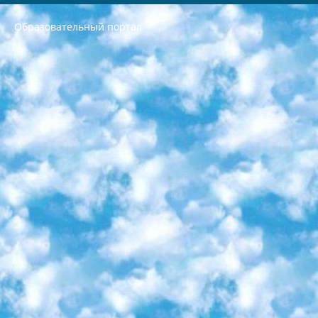
Образовательный портал
РЕСПУБЛИКА УЗБЕКИСТАН МИНИСТРЕРСТВО ДОШКОЛЬНОГО И ШКОЛЬНОГО ОБРАЗОВАНИЯ КОМАНДА в общеобразовательных учреждениях в 2023-2024 учебном году организация и проведение итоговой государственной аттестации обучающихся о Министра дошкольного и школьного образования Республики Узбекистан от 4 марта 2008 года (постановлением Минюста от 20 марта 2008 года № 1778 государственной регистрации) «Итоговое состояние учащихся общего среднего образования на основании положения об утверждении положения об аттестации общего среднего образования выпускной экзамен студентов в образовательных учреждениях в 2023-2024 учебном году В целях организации и прохождения аттестации приказываю: 1. Следующее: перечень предметов, по которым будет проводиться итоговая государственная аттестация и экзамен формы перевода согласно приложению 1; сертификаты международного образца, оценивающие уровень владения иностранными языками перечень согласно приложению 2; 2. Педагогический при специализированных образовательных учреждениях. научно-практический центр квалификации и международной оценки (Д.Давидова) 2024 г. До 25 марта: задания по предметам, по которым будет проводиться итоговая аттестация разработка и утверждение технических условий; итоговая аттестация на основании разработанного предметного задания разработка вопросов по предметам (устно и письменно), экзамен передача; общеобразовательные средние школы и специальные учебные заведения учащиеся выпускных классов школ и интернатов в агентской системе подготовка базы данных экзаменационных материалов и критериев оценки; перевод базы экзаменационных материалов на все языки обучения подать в Республиканский образовательный центр для изготовления; варианты экзаменов на основе разработанных контрольных материалов пусть будут поставлены задачи формирования. 3. Республиканский образовательный центр (Ш.Худайкулов) до 5 апреля 2024 года. до: база данных предоставленных экзаменационных материалов на все языки обучения перевод и экспертиза; для слепых, слабовидящих, глухих, слабослышащих и умственно отсталых детей учащиеся выпускных классов специализированных школ и школ-интернатов база данных экзаменационных материалов на всех преподаваемых языках подготовка критериев оценки; специализированные школы для умственно отсталых детей и технологии для учащихся выпускных классов школ-интернатов разработка соответствующих рекомендаций и критериев проведения ЕГЭ по естествознанию давать задания. 4. Педагогический при специализированных образовательных учреждениях. Научно-практический центр навыков и международной оценки (Д.Давидова), Республика образовательный центр (Худайкулов Ш.) итоговый государственный аттестационный экзамен ориентирован на творческое и логическое мышление при подготовке базы материалов учитывать введение заданий. 5. Следует отметить, что: сертификат государственного образца о знании общеобразовательного предмета и как минимум национальный уровень B1 по предметам на иностранных языках, указанным в Приложении 2. или международно признанный сертификат эквивалентного уровня студенты, изучающие определенный предмет, освобождаются от экзамена; по соответствующим предметам запланирована итоговая государственная аттестация за день до дня, путем жеребьевки Рабочей группой (в письменной форме по предметам, проводимым в форме) из числа сформированных вариантов выбрано 2 варианта; 2 выбранных варианта экзамена анонсированы на официальном сайте министерства и все выпускники по всей стране на основе этих вариантов проводит итоговую государственную аттестацию. 6. Государственное образование учащихся средних общеобразовательных учреждений. знания в соответствии с квалификационными требованиями, которые необходимо приобрести на основании стандартов итоговый (выпускной) контроль для 9 и 11 классов в целях тестирования Экзамены (далее – экзамены) состоят из предметов, перечисленных в приложении 1. будет сделано. 7. Экзамены пройдут с 26 мая по 15 июня 2024 г. (кроме науки физического воспитания). 8. Физическая для учащихся 9 классов общесредних образовательных учреждений. Экзамены по предмету «Образование, квалификация медицина» 1-6 мая 2024 года. сотрудники перевести под присмотр (с отклонениями в физическом или умственном развитии) специализированная школа для детей, школы-интернаты и со сколиозом школы-интернаты санаторного типа для больных детей исключены). 9. Он был слепым, слабовидящим и имел нарушения опорно-двигательного аппарата. экзамены в специализированных школах и интернатах для детей должны проводиться исходя из требований, предъявляемых к общеобразовательным учреждениям (физкультура кроме науки). 10. Специализированная школа для глухих и слабослышащих детей. и экзамены в интернатах и быть реализован в виде письменного теста по математике. 11. Специальность для умственно отсталых детей. Для 9 класса Родной язык и литературное письмо Государственный язык (язык обучения – узбекский). для неклассов) написано Математическое письмо Письменная/устная история Узбекистана Физическое воспитание практично Итоговый контроль Для 11 класса Написание родного языка и литературы (эссе) Математическое письмо Узбекский язык (обучение на узбекском языке) не посещающее общее среднее образование для учреждений)/Образовательное учреждение выбор письменный и устный Иностранный язык письменный/устный Письменная/устная история Узбекистана *По выбору студента:  Химия  Физика  Основы государственного права  География 10 бесплатных образовательных ресурсов - Мы составили подборку онлайн-проектов с интерактивными упражнениями, видеолекциями и статьями. Они помогут вам обрести новые и освежить старые знания бесплатно. 1. «ИНТУИТ» Старейшая образовательная площадка Рунета. Здесь вы найдёте сотни текстовых и видеокурсов на десятки различных тем — от программирования до психологии. Многие курсы подготовлены российскими университетами и крупными международными компаниями вроде Intel и Microsoft. Самостоятельное обучение бесплатное, но желающие могут оплатить услуги персональных наставников. 2. «Смартия» знакомит с актуальными профессиями и подсказывает, как им обучаться. Выбрав заинтересовавшую вас специальность — SMM-специалист, фотограф, веб-дизайнер или другую, — увидите список необходимых для неё умений. Чтобы вы могли освоить их самостоятельно, для каждого умения площадка отображает подборку ссылок на учебные материалы. Хотя «Смартия» ориентируется на русскоязычную аудиторию, часть контента всё же доступна только на английском. 3. «Лекторий Физтеха» Проект Московского физико-технического института (Физтеха). С его помощью вы можете смотреть онлайн серии лекций, записанные на видео в этом вузе. В числе доступных предметов — физика, биология, химия, информационные технологии и другие. К некоторым лекциям администрация ресурса прилагает готовые конспекты, которые можно скачивать в PDF-формате. 4. ITMOcourses Онлайн-площадка Санкт-Петербургского национального исследовательского университета информационных технологий, механики и оптики (ИТМО). Ресурс предоставляет свободный доступ к курсам, разработанным в этом вузе. Каталог материалов разбит на четыре категории: «Оптические системы и технологии», «Приборостроение и робототехника», «Информационные технологии» и «Биотехнологии». Курсы состоят из видеолекций, интерактивных демонстраций и заданий. 5. «КиберЛенинка» Электронная научная библиотека открытого доступа. Каталог площадки регулярно обрастает текстами статей из различных научных изданий. Сгруппированные по журналам и рубрикам публикации можно читать онлайн или скачивать целиком в PDF-формате. Проект нацелен на популяризацию науки за счёт открытого доступа к качественной информации. 6. «ПостНаука» На этом ресурсе публикуют подборки видеолекций, составленные экспертами из разных отраслей и объединённые общими темами. Среди них, к примеру, есть серии «Биоинформатика и геномика», «Культура средневековой Скандинавии» и Cinema Studies о теории кино. Каждая подборка лекций — логически связанная история, рассказанная экспертом от первого лица. Кроме того, на сайте появляются научно-образовательные статьи и тесты на разные темы. 7. «Newочём» Команда проекта «Newочём» отбирает самые интересные тексты из англоязычных СМИ и переводит те из них, за которые голосуют участники сообщества «ВКонтакте». По большей части это научно-популярные статьи. Редакторы придумывают лишь заголовки, в остальном содержание переводов соответствует оригиналам. Полные тексты можно читать прямо в социальной сети. 8. InternetUrok Онлайн-база материалов по основным дисциплинам школьной программы. Информация на сайте структурирована по классам, предметам и темам (урокам). Каждый урок состоит из видеолекций и конспектов. Есть также интерактивные тренажёры и тесты для закрепления пройденного материала. Даже если вы давно окончили школу, возможность повторить программу старших классов всегда может пригодиться. 9. Edutainme Ещё один ресурс об образовании. В отличие от Newtonew, как мне кажется, Edutainme больше ориентируется на представителей индустрии: педагогов, предпринимателей, разработчиков образовательных проектов. Но и любой, кто просто стремится к саморазвитию, найдёт на сайте много полезного и интересного для себя. Например, информацию о новых курсах и образовательных сервисах. 10. Newtonew Онлайн-медиа об образовании и обучении в широком смысле. Авторы Newtonew пишут об инструментах, заведениях, тактиках и стратегиях, которые помогают учить других и получать новые знания самостоятельно. На этой площадке вы найдёте новости, обзоры, аналитические мат