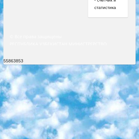
© Все права защищены
РЕСПУБЛИКА УЗБЕКИСТАН МИНИСТРЕРСТВО ДОШКОЛЬНОГО И ШКОЛЬНОГО ОБРАЗОВАНИЯ КОМАНДА в общеобразовательных учреждениях в 2023-2024 учебном году организация и проведение итоговой государственной аттестации обучающихся о Министра дошкольного и школьного образования Республики Узбекистан от 4 марта 2008 года (постановлением Минюста от 20 марта 2008 года № 1778 государственной регистрации) «Итоговое состояние учащихся общего среднего образования на основании положения об утверждении положения об аттестации общего среднего образования выпускной экзамен студентов в образовательных учреждениях в 2023-2024 учебном году В целях организации и прохождения аттестации приказываю: 1. Следующее: перечень предметов, по которым будет проводиться итоговая государственная аттестация и экзамен формы перевода согласно приложению 1; сертификаты международного образца, оценивающие уровень владения иностранными языками перечень согласно приложению 2; 2. Педагогический при специализированных образовательных учреждениях. научно-практический центр квалификации и международной оценки (Д.Давидова) 2024 г. До 25 марта: задания по предметам, по которым будет проводиться итоговая аттестация разработка и утверждение технических условий; итоговая аттестация на основании разработанного предметного задания разработка вопросов по предметам (устно и письменно), экзамен передача; общеобразовательные средние школы и специальные учебные заведения учащиеся выпускных классов школ и интернатов в агентской системе подготовка базы данных экзаменационных материалов и критериев оценки; перевод базы экзаменационных материалов на все языки обучения подать в Республиканский образовательный центр для изготовления; варианты экзаменов на основе разработанных контрольных материалов пусть будут поставлены задачи формирования. 3. Республиканский образовательный центр (Ш.Худайкулов) до 5 апреля 2024 года. до: база данных предоставленных экзаменационных материалов на все языки обучения перевод и экспертиза; для слепых, слабовидящих, глухих, слабослышащих и умственно отсталых детей учащиеся выпускных классов специализированных школ и школ-интернатов база данных экзаменационных материалов на всех преподаваемых языках подготовка критериев оценки; специализированные школы для умственно отсталых детей и технологии для учащихся выпускных классов школ-интернатов разработка соответствующих рекомендаций и критериев проведения ЕГЭ по естествознанию давать задания. 4. Педагогический при специализированных образовательных учреждениях. Научно-практический центр навыков и международной оценки (Д.Давидова), Республика образовательный центр (Худайкулов Ш.) итоговый государственный аттестационный экзамен ориентирован на творческое и логическое мышление при подготовке базы материалов учитывать введение заданий. 5. Следует отметить, что: сертификат государственного образца о знании общеобразовательного предмета и как минимум национальный уровень B1 по предметам на иностранных языках, указанным в Приложении 2. или международно признанный сертификат эквивалентного уровня студенты, изучающие определенный предмет, освобождаются от экзамена; по соответствующим предметам запланирована итоговая государственная аттестация за день до дня, путем жеребьевки Рабочей группой (в письменной форме по предметам, проводимым в форме) из числа сформированных вариантов выбрано 2 варианта; 2 выбранных варианта экзамена анонсированы на официальном сайте министерства и все выпускники по всей стране на основе этих вариантов проводит итоговую государственную аттестацию. 6. Государственное образование учащихся средних общеобразовательных учреждений. знания в соответствии с квалификационными требованиями, которые необходимо приобрести на основании стандартов итоговый (выпускной) контроль для 9 и 11 классов в целях тестирования Экзамены (далее – экзамены) состоят из предметов, перечисленных в приложении 1. будет сделано. 7. Экзамены пройдут с 26 мая по 15 июня 2024 г. (кроме науки физического воспитания). 8. Физическая для учащихся 9 классов общесредних образовательных учреждений. Экзамены по предмету «Образование, квалификация медицина» 1-6 мая 2024 года. сотрудники перевести под присмотр (с отклонениями в физическом или умственном развитии) специализированная школа для детей, школы-интернаты и со сколиозом школы-интернаты санаторного типа для больных детей исключены). 9. Он был слепым, слабовидящим и имел нарушения опорно-двигательного аппарата. экзамены в специализированных школах и интернатах для детей должны проводиться исходя из требований, предъявляемых к общеобразовательным учреждениям (физкультура кроме науки). 10. Специализированная школа для глухих и слабослышащих детей. и экзамены в интернатах и быть реализован в виде письменного теста по математике. 11. Специальность для умственно отсталых детей. Для 9 класса Родной язык и литературное письмо Государственный язык (язык обучения – узбекский). для неклассов) написано Математическое письмо Письменная/устная история Узбекистана Физическое воспитание практично Итоговый контроль Для 11 класса Написание родного языка и литературы (эссе) Математическое письмо Узбекский язык (обучение на узбекском языке) не посещающее общее среднее образование для учреждений)/Образовательное учреждение выбор письменный и устный Иностранный язык письменный/устный Письменная/устная история Узбекистана *По выбору студента:  Химия  Физика  Основы государственного права  География 10 бесплатных образовательных ресурсов - Мы составили подборку онлайн-проектов с интерактивными упражнениями, видеолекциями и статьями. Они помогут вам обрести новые и освежить старые знания бесплатно. 1. «ИНТУИТ» Старейшая образовательная площадка Рунета. Здесь вы найдёте сотни текстовых и видеокурсов на десятки различных тем — от программирования до психологии. Многие курсы подготовлены российскими университетами и крупными международными компаниями вроде Intel и Microsoft. Самостоятельное обучение бесплатное, но желающие могут оплатить услуги персональных наставников. 2. «Смартия» знакомит с актуальными профессиями и подсказывает, как им обучаться. Выбрав заинтересовавшую вас специальность — SMM-специалист, фотограф, веб-дизайнер или другую, — увидите список необходимых для неё умений. Чтобы вы могли освоить их самостоятельно, для каждого умения площадка отображает подборку ссылок на учебные материалы. Хотя «Смартия» ориентируется на русскоязычную аудиторию, часть контента всё же доступна только на английском. 3. «Лекторий Физтеха» Проект Московского физико-технического института (Физтеха). С его помощью вы можете смотреть онлайн серии лекций, записанные на видео в этом вузе. В числе доступных предметов — физика, биология, химия, информационные технологии и другие. К некоторым лекциям администрация ресурса прилагает готовые конспекты, которые можно скачивать в PDF-формате. 4. ITMOcourses Онлайн-площадка Санкт-Петербургского национального исследовательского университета информационных технологий, механики и оптики (ИТМО). Ресурс предоставляет свободный доступ к курсам, разработанным в этом вузе. Каталог материалов разбит на четыре категории: «Оптические системы и технологии», «Приборостроение и робототехника», «Информационные технологии» и «Биотехнологии». Курсы состоят из видеолекций, интерактивных демонстраций и заданий. 5. «КиберЛенинка» Электронная научная библиотека открытого доступа. Каталог площадки регулярно обрастает текстами статей из различных научных изданий. Сгруппированные по журналам и рубрикам публикации можно читать онлайн или скачивать целиком в PDF-формате. Проект нацелен на популяризацию науки за счёт открытого доступа к качественной информации. 6. «ПостНаука» На этом ресурсе публикуют подборки видеолекций, составленные экспертами из разных отраслей и объединённые общими темами. Среди них, к примеру, есть серии «Биоинформатика и геномика», «Культура средневековой Скандинавии» и Cinema Studies о теории кино. Каждая подборка лекций — логически связанная история, рассказанная экспертом от первого лица. Кроме того, на сайте появляются научно-образовательные статьи и тесты на разные темы. 7. «Newочём» Команда проекта «Newочём» отбирает самые интересные тексты из англоязычных СМИ и переводит те из них, за которые голосуют участники сообщества «ВКонтакте». По большей части это научно-популярные статьи. Редакторы придумывают лишь заголовки, в остальном содержание переводов соответствует оригиналам. Полные тексты можно читать прямо в социальной сети. 8. InternetUrok Онлайн-база материалов по основным дисциплинам школьной программы. Информация на сайте структурирована по классам, предметам и темам (урокам). Каждый урок состоит из видеолекций и конспектов. Есть также интерактивные тренажёры и тесты для закрепления пройденного материала. Даже если вы давно окончили школу, возможность повторить программу старших классов всегда может пригодиться. 9. Edutainme Ещё один ресурс об образовании. В отличие от Newtonew, как мне кажется, Edutainme больше ориентируется на представителей индустрии: педагогов, предпринимателей, разработчиков образовательных проектов. Но и любой, кто просто стремится к саморазвитию, найдёт на сайте много полезного и интересного для себя. Например, информацию о новых курсах и образовательных сервисах. 10. Newtonew Онлайн-медиа об образовании и обучении в широком смысле. Авторы Newtonew пишут об инструментах, заведениях, тактиках и стратегиях, которые помогают учить других и получать новые знания самостоятельно. На этой площадке вы найдёте новости, обзоры, аналитические мате
55863853