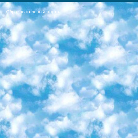
Образовательный портал
РЕСПУБЛИКА УЗБЕКИСТАН МИНИСТРЕРСТВО ДОШКОЛЬНОГО И ШКОЛЬНОГО ОБРАЗОВАНИЯ КОМАНДА в общеобразовательных учреждениях в 2023-2024 учебном году организация и проведение итоговой государственной аттестации обучающихся о Министра дошкольного и школьного образования Республики Узбекистан от 4 марта 2008 года (постановлением Минюста от 20 марта 2008 года № 1778 государственной регистрации) «Итоговое состояние учащихся общего среднего образования на основании положения об утверждении положения об аттестации общего среднего образования выпускной экзамен студентов в образовательных учреждениях в 2023-2024 учебном году В целях организации и прохождения аттестации приказываю: 1. Следующее: перечень предметов, по которым будет проводиться итоговая государственная аттестация и экзамен формы перевода согласно приложению 1; сертификаты международного образца, оценивающие уровень владения иностранными языками перечень согласно приложению 2; 2. Педагогический при специализированных образовательных учреждениях. научно-практический центр квалификации и международной оценки (Д.Давидова) 2024 г. До 25 марта: задания по предметам, по которым будет проводиться итоговая аттестация разработка и утверждение технических условий; итоговая аттестация на основании разработанного предметного задания разработка вопросов по предметам (устно и письменно), экзамен передача; общеобразовательные средние школы и специальные учебные заведения учащиеся выпускных классов школ и интернатов в агентской системе подготовка базы данных экзаменационных материалов и критериев оценки; перевод базы экзаменационных материалов на все языки обучения подать в Республиканский образовательный центр для изготовления; варианты экзаменов на основе разработанных контрольных материалов пусть будут поставлены задачи формирования. 3. Республиканский образовательный центр (Ш.Худайкулов) до 5 апреля 2024 года. до: база данных предоставленных экзаменационных материалов на все языки обучения перевод и экспертиза; для слепых, слабовидящих, глухих, слабослышащих и умственно отсталых детей учащиеся выпускных классов специализированных школ и школ-интернатов база данных экзаменационных материалов на всех преподаваемых языках подготовка критериев оценки; специализированные школы для умственно отсталых детей и технологии для учащихся выпускных классов школ-интернатов разработка соответствующих рекомендаций и критериев проведения ЕГЭ по естествознанию давать задания. 4. Педагогический при специализированных образовательных учреждениях. Научно-практический центр навыков и международной оценки (Д.Давидова), Республика образовательный центр (Худайкулов Ш.) итоговый государственный аттестационный экзамен ориентирован на творческое и логическое мышление при подготовке базы материалов учитывать введение заданий. 5. Следует отметить, что: сертификат государственного образца о знании общеобразовательного предмета и как минимум национальный уровень B1 по предметам на иностранных языках, указанным в Приложении 2. или международно признанный сертификат эквивалентного уровня студенты, изучающие определенный предмет, освобождаются от экзамена; по соответствующим предметам запланирована итоговая государственная аттестация за день до дня, путем жеребьевки Рабочей группой (в письменной форме по предметам, проводимым в форме) из числа сформированных вариантов выбрано 2 варианта; 2 выбранных варианта экзамена анонсированы на официальном сайте министерства и все выпускники по всей стране на основе этих вариантов проводит итоговую государственную аттестацию. 6. Государственное образование учащихся средних общеобразовательных учреждений. знания в соответствии с квалификационными требованиями, которые необходимо приобрести на основании стандартов итоговый (выпускной) контроль для 9 и 11 классов в целях тестирования Экзамены (далее – экзамены) состоят из предметов, перечисленных в приложении 1. будет сделано. 7. Экзамены пройдут с 26 мая по 15 июня 2024 г. (кроме науки физического воспитания). 8. Физическая для учащихся 9 классов общесредних образовательных учреждений. Экзамены по предмету «Образование, квалификация медицина» 1-6 мая 2024 года. сотрудники перевести под присмотр (с отклонениями в физическом или умственном развитии) специализированная школа для детей, школы-интернаты и со сколиозом школы-интернаты санаторного типа для больных детей исключены). 9. Он был слепым, слабовидящим и имел нарушения опорно-двигательного аппарата. экзамены в специализированных школах и интернатах для детей должны проводиться исходя из требований, предъявляемых к общеобразовательным учреждениям (физкультура кроме науки). 10. Специализированная школа для глухих и слабослышащих детей. и экзамены в интернатах и быть реализован в виде письменного теста по математике. 11. Специальность для умственно отсталых детей. Для 9 класса Родной язык и литературное письмо Государственный язык (язык обучения – узбекский). для неклассов) написано Математическое письмо Письменная/устная история Узбекистана Физическое воспитание практично Итоговый контроль Для 11 класса Написание родного языка и литературы (эссе) Математическое письмо Узбекский язык (обучение на узбекском языке) не посещающее общее среднее образование для учреждений)/Образовательное учреждение выбор письменный и устный Иностранный язык письменный/устный Письменная/устная история Узбекистана *По выбору студента:  Химия  Физика  Основы государственного права  География 10 бесплатных образовательных ресурсов - Мы составили подборку онлайн-проектов с интерактивными упражнениями, видеолекциями и статьями. Они помогут вам обрести новые и освежить старые знания бесплатно. 1. «ИНТУИТ» Старейшая образовательная площадка Рунета. Здесь вы найдёте сотни текстовых и видеокурсов на десятки различных тем — от программирования до психологии. Многие курсы подготовлены российскими университетами и крупными международными компаниями вроде Intel и Microsoft. Самостоятельное обучение бесплатное, но желающие могут оплатить услуги персональных наставников. 2. «Смартия» знакомит с актуальными профессиями и подсказывает, как им обучаться. Выбрав заинтересовавшую вас специальность — SMM-специалист, фотограф, веб-дизайнер или другую, — увидите список необходимых для неё умений. Чтобы вы могли освоить их самостоятельно, для каждого умения площадка отображает подборку ссылок на учебные материалы. Хотя «Смартия» ориентируется на русскоязычную аудиторию, часть контента всё же доступна только на английском. 3. «Лекторий Физтеха» Проект Московского физико-технического института (Физтеха). С его помощью вы можете смотреть онлайн серии лекций, записанные на видео в этом вузе. В числе доступных предметов — физика, биология, химия, информационные технологии и другие. К некоторым лекциям администрация ресурса прилагает готовые конспекты, которые можно скачивать в PDF-формате. 4. ITMOcourses Онлайн-площадка Санкт-Петербургского национального исследовательского университета информационных технологий, механики и оптики (ИТМО). Ресурс предоставляет свободный доступ к курсам, разработанным в этом вузе. Каталог материалов разбит на четыре категории: «Оптические системы и технологии», «Приборостроение и робототехника», «Информационные технологии» и «Биотехнологии». Курсы состоят из видеолекций, интерактивных демонстраций и заданий. 5. «КиберЛенинка» Электронная научная библиотека открытого доступа. Каталог площадки регулярно обрастает текстами статей из различных научных изданий. Сгруппированные по журналам и рубрикам публикации можно читать онлайн или скачивать целиком в PDF-формате. Проект нацелен на популяризацию науки за счёт открытого доступа к качественной информации. 6. «ПостНаука» На этом ресурсе публикуют подборки видеолекций, составленные экспертами из разных отраслей и объединённые общими темами. Среди них, к примеру, есть серии «Биоинформатика и геномика», «Культура средневековой Скандинавии» и Cinema Studies о теории кино. Каждая подборка лекций — логически связанная история, рассказанная экспертом от первого лица. Кроме того, на сайте появляются научно-образовательные статьи и тесты на разные темы. 7. «Newочём» Команда проекта «Newочём» отбирает самые интересные тексты из англоязычных СМИ и переводит те из них, за которые голосуют участники сообщества «ВКонтакте». По большей части это научно-популярные статьи. Редакторы придумывают лишь заголовки, в остальном содержание переводов соответствует оригиналам. Полные тексты можно читать прямо в социальной сети. 8. InternetUrok Онлайн-база материалов по основным дисциплинам школьной программы. Информация на сайте структурирована по классам, предметам и темам (урокам). Каждый урок состоит из видеолекций и конспектов. Есть также интерактивные тренажёры и тесты для закрепления пройденного материала. Даже если вы давно окончили школу, возможность повторить программу старших классов всегда может пригодиться. 9. Edutainme Ещё один ресурс об образовании. В отличие от Newtonew, как мне кажется, Edutainme больше ориентируется на представителей индустрии: педагогов, предпринимателей, разработчиков образовательных проектов. Но и любой, кто просто стремится к саморазвитию, найдёт на сайте много полезного и интересного для себя. Например, информацию о новых курсах и образовательных сервисах. 10. Newtonew Онлайн-медиа об образовании и обучении в широком смысле. Авторы Newtonew пишут об инструментах, заведениях, тактиках и стратегиях, которые помогают учить других и получать новые знания самостоятельно. На этой площадке вы найдёте новости, обзоры, аналитические мат