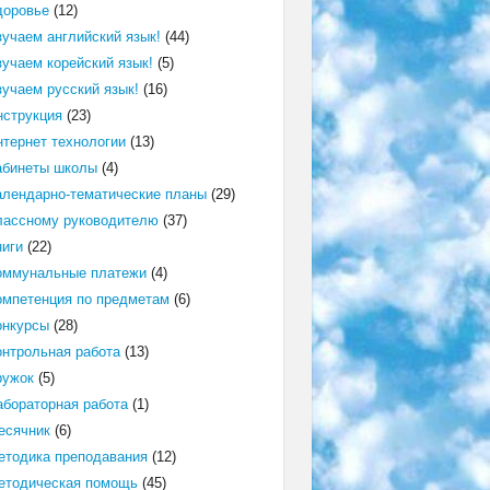
доровье
(12)
зучаем английский язык!
(44)
зучаем корейский язык!
(5)
зучаем русский язык!
(16)
нструкция
(23)
нтернет технологии
(13)
абинеты школы
(4)
алендарно-тематические планы
(29)
лассному руководителю
(37)
ниги
(22)
оммунальные платежи
(4)
омпетенция по предметам
(6)
онкурсы
(28)
онтрольная работа
(13)
ружок
(5)
абораторная работа
(1)
есячник
(6)
етодика преподавания
(12)
етодическая помощь
(45)