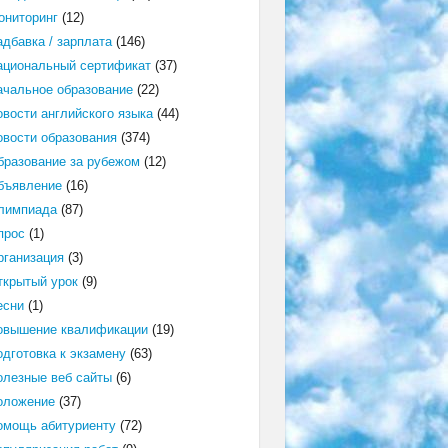
ониторинг
(12)
адбавка / зарплата
(146)
ациональный сертификат
(37)
ачальное образование
(22)
овости английского языка
(44)
овости образования
(374)
бразование за рубежом
(12)
бъявление
(16)
лимпиада
(87)
прос
(1)
рганизация
(3)
ткрытый урок
(9)
есни
(1)
овышение квалификации
(19)
одготовка к экзамену
(63)
олезные веб сайты
(6)
оложение
(37)
омощь абитуриенту
(72)