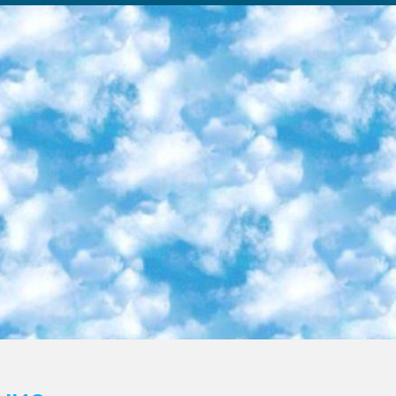
ка образовательный центр (Худайкулов Ш.) итоговый государственный аттестационный экзамен ориентирован на творческое и логическое мышление при подготовке базы материалов учитывать введение заданий. 5. Следует отметить, что: сертификат государственного образца о знании общеобразовательного предмета и как минимум национальный уровень B1 по предметам на иностранных языках, указанным в Приложении 2. или международно признанный сертификат эквивалентного уровня студенты, изучающие определенный предмет, освобождаются от экзамена; по соответствующим предметам запланирована итоговая государственная аттестация за день до дня, путем жеребьевки Рабочей группой (в письменной форме по предметам, проводимым в форме) из числа сформированных вариантов выбрано 2 варианта; 2 выбранных варианта экзамена анонсированы на официальном сайте министерства и все выпускники по всей стране на основе этих вариантов проводит итоговую государственную аттестацию. 6. Государственное образование учащихся средних общеобразовательных учреждений. знания в соответствии с квалификационными требованиями, которые необходимо приобрести на основании стандартов итоговый (выпускной) контроль для 9 и 11 классов в целях тестирования Экзамены (далее – экзамены) состоят из предметов, перечисленных в приложении 1. будет сделано. 7. Экзамены пройдут с 26 мая по 15 июня 2024 г. (кроме науки физического воспитания). 8. Физическая для учащихся 9 классов общесредних образовательных учреждений. Экзамены по предмету «Образование, квалификация медицина» 1-6 мая 2024 года. сотрудники перевести под присмотр (с отклонениями в физическом или умственном развитии) специализированная школа для детей, школы-интернаты и со сколиозом школы-интернаты санаторного типа для больных детей исключены). 9. Он был слепым, слабовидящим и имел нарушения опорно-двигательного аппарата. экзамены в специализированных школах и интернатах для детей должны проводиться исходя из требований, предъявляемых к общеобразовательным учреждениям (физкультура кроме науки). 10. Специализированная школа для глухих и слабослышащих детей. и экзамены в интернатах и быть реализован в виде письменного теста по математике. 11. Специальность для умственно отсталых детей. Для 9 класса Родной язык и литературное письмо Государственный язык (язык обучения – узбекский). для неклассов) написано Математическое письмо Письменная/устная история Узбекистана Физическое воспитание практично Итоговый контроль Для 11 класса Написание родного языка и литературы (эссе) Математическое письмо Узбекский язык (обучение на узбекском языке) не посещающее общее среднее образование для учреждений)/Образовательное учреждение выбор письменный и устный Иностранный язык письменный/устный Письменная/устная история Узбекистана *По выбору студента:  Химия  Физика  Основы государственного права  География 10 бесплатных образовательных ресурсов - Мы составили подборку онлайн-проектов с интерактивными упражнениями, видеолекциями и статьями. Они помогут вам обрести новые и освежить старые знания бесплатно. 1. «ИНТУИТ» Старейшая образовательная площадка Рунета. Здесь вы найдёте сотни текстовых и видеокурсов на десятки различных тем — от программирования до психологии. Многие курсы подготовлены российскими университетами и крупными международными компаниями вроде Intel и Microsoft. Самостоятельное обучение бесплатное, но желающие могут оплатить услуги персональных наставников. 2. «Смартия» знакомит с актуальными профессиями и подсказывает, как им обучаться. Выбрав заинтересовавшую вас специальность — SMM-специалист, фотограф, веб-дизайнер или другую, — увидите список необходимых для неё умений. Чтобы вы могли освоить их самостоятельно, для каждого умения площадка отображает подборку ссылок на учебные материалы. Хотя «Смартия» ориентируется на русскоязычную аудиторию, часть контента всё же доступна только на английском. 3. «Лекторий Физтеха» Проект Московского физико-технического института (Физтеха). С его помощью вы можете смотреть онлайн серии лекций, записанные на видео в этом вузе. В числе доступных предметов — физика, биология, химия, информационные технологии и другие. К некоторым лекциям администрация ресурса прилагает готовые конспекты, которые можно скачивать в PDF-формате. 4. ITMOcourses Онлайн-площадка Санкт-Петербургского национального исследовательского университета информационных технологий, механики и оптики (ИТМО). Ресурс предоставляет свободный доступ к курсам, разработанным в этом вузе. Каталог материалов разбит на четыре категории: «Оптические системы и технологии», «Приборостроение и робототехника», «Информационные технологии» и «Биотехнологии». Курсы состоят из видеолекций, интерактивных демонстраций и заданий. 5. «КиберЛенинка» Электронная научная библиот