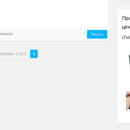
Пр
це
отность
Читать
(Ўзб
ahifalar 1 из 1
1