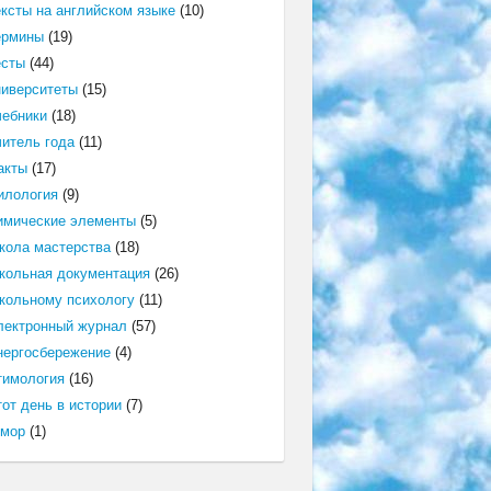
ексты на английском языке
(10)
ермины
(19)
есты
(44)
ниверситеты
(15)
чебники
(18)
читель года
(11)
акты
(17)
илология
(9)
имические элементы
(5)
кола мастерства
(18)
кольная документация
(26)
кольному психологу
(11)
лектронный журнал
(57)
нергосбережение
(4)
тимология
(16)
от день в истории
(7)
мор
(1)