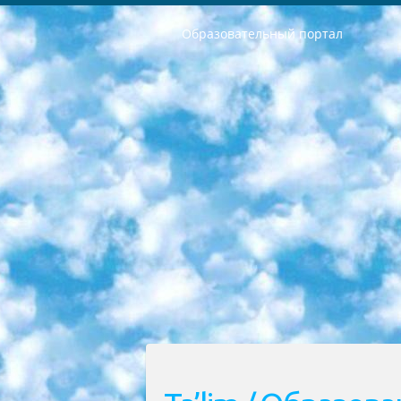
Образовательный портал
РЕСПУБЛИКА УЗБЕКИСТАН МИНИСТРЕРСТВО ДОШКОЛЬНОГО И ШКОЛЬНОГО ОБРАЗОВАНИЯ КОМАНДА в общеобразовательных учреждениях в 2023-2024 учебном году организация и проведение итоговой государственной аттестации обучающихся о Министра дошкольного и школьного образования Республики Узбекистан от 4 марта 2008 года (постановлением Минюста от 20 марта 2008 года № 1778 государственной регистрации) «Итоговое состояние учащихся общего среднего образования на основании положения об утверждении положения об аттестации общего среднего образования выпускной экзамен студентов в образовательных учреждениях в 2023-2024 учебном году В целях организации и прохождения аттестации приказываю: 1. Следующее: перечень предметов, по которым будет проводиться итоговая государственная аттестация и экзамен формы перевода согласно приложению 1; сертификаты международного образца, оценивающие уровень владения иностранными языками перечень согласно приложению 2; 2. Педагогический при специализированных образовательных учреждениях. научно-практический центр квалификации и международной оценки (Д.Давидова) 2024 г. До 25 марта: задания по предметам, по которым будет проводиться итоговая аттестация разработка и утверждение технических условий; итоговая аттестация на основании разработанного предметного задания разработка вопросов по предметам (устно и письменно), экзамен передача; общеобразовательные средние школы и специальные учебные заведения учащиеся выпускных классов школ и интернатов в агентской системе подготовка базы данных экзаменационных материалов и критериев оценки; перевод базы экзаменационных материалов на все языки обучения подать в Республиканский образовательный центр для изготовления; варианты экзаменов на основе разработанных контрольных материалов пусть будут поставлены задачи формирования. 3. Республиканский образовательный центр (Ш.Худайкулов) до 5 апреля 2024 года. до: база данных предоставленных экзаменационных материалов на все языки обучения перевод и экспертиза; для слепых, слабовидящих, глухих, слабослышащих и умственно отсталых детей учащиеся выпускных классов специализированных школ и школ-интернатов база данных экзаменационных материалов на всех преподаваемых языках подготовка критериев оценки; специализированные школы для умственно отсталых детей и технологии для учащихся выпускных классов школ-интернатов разработка соответствующих рекомендаций и критериев проведения ЕГЭ по естествознанию давать задания. 4. Педагогический при специализированных образовательных учреждениях. Научно-практический центр навыков и международной оценки (Д.Давидова), Республи