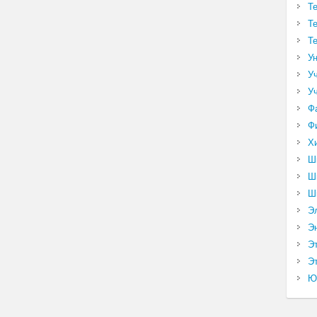
Т
Т
Т
У
У
У
Ф
Ф
Х
Ш
Ш
Ш
Э
Э
Э
Эт
Ю