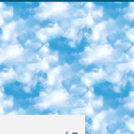
ека открытого доступа. Каталог площадки регулярно обрастает текстами статей из различных научных изданий. Сгруппированные по журналам и рубрикам публикации можно читать онлайн или скачивать целиком в PDF-формате. Проект нацелен на популяризацию науки за счёт открытого доступа к качественной информации. 6. «ПостНаука» На этом ресурсе публикуют подборки видеолекций, составленные экспертами из разных отраслей и объединённые общими темами. Среди них, к примеру, есть серии «Биоинформатика и геномика», «Культура средневековой Скандинавии» и Cinema Studies о теории кино. Каждая подборка лекций — логически связанная история, рассказанная экспертом от первого лица. Кроме того, на сайте появляются научно-образовательные статьи и тесты на разные темы. 7. «Newочём» Команда проекта «Newочём» отбирает самые интересные тексты из англоязычных СМИ и переводит те из них, за которые голосуют участники сообщества «ВКонтакте». По большей части это научно-популярные статьи. Редакторы придумывают лишь заголовки, в остальном содержание переводов соответствует оригиналам. Полные тексты можно читать прямо в социальной сети. 8. InternetUrok Онлайн-база материалов по основным дисциплинам школьной программы. Информация на сайте структурирована по классам, предметам и темам (урокам). Каждый урок состоит из видеолекций и конспектов. Есть также интерактивные тренажёры и тесты для закрепления пройденного материала. Даже если вы давно окончили школу, возможность повторить программу старших классов всегда может пригодиться. 9. Edutainme Ещё один ресурс об образовании. В отличие от Newtonew, как мне кажется, Edutainme больше ориентируется на представителей индустрии: педагогов, предпринимателей, разработчиков образовательных проектов. Но и любой, кто просто стремится к саморазвитию, найдёт на сайте много полезного и интересного для себя. Например, информацию о новых курсах и образовательных сервисах. 10. Newtonew Онлайн-медиа об образовании и обучении в широком смысле. Авторы Newtonew пишут об инструментах, заведениях, тактиках и стратегиях, которые помогают учить других и получать новые знания самостоятельно. На этой площадке вы найдёте новости, обзоры, аналитические мат