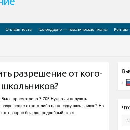
ание
Онлайн тесты
Календарно — тематические планы
Контакт
ть разрешение от кого-
Вы
у школьников?
Было просмотрено 7 705 Нужно ли получать
разрешение от кого-либо на поездку школьников? На
Что
этот вопрос был дан подробный ответ.
Пои