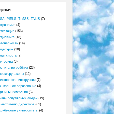
брики
ISA, PIRLS, TIMSS, TALIS
(7)
строномия
(4)
ттестация
(156)
удиокнига
(18)
езопасность
(14)
идеоурок
(38)
иды спорта
(9)
икторина
(3)
оспитание ребёнка
(23)
иректору школы
(12)
олжностная инструкция
(7)
ошкольное образование
(4)
диницы измерения
(5)
изнь популярных людей
(19)
аместителю директора
(61)
арубежные университеты
(4)