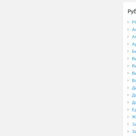
Ру
P
А
А
А
Б
В
В
В
В
Д
Д
Д
Е
Ж
З
З