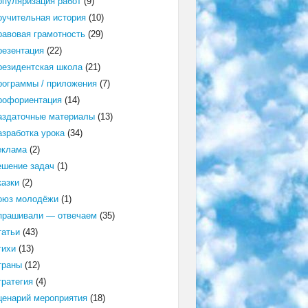
опуляризация работ
(9)
оучительная история
(10)
равовая грамотность
(29)
резентация
(22)
резидентская школа
(21)
рограммы / приложения
(7)
рофориентация
(14)
аздаточные материалы
(13)
азработка урока
(34)
еклама
(2)
ешение задач
(1)
казки
(2)
оюз молодёжи
(1)
прашивали — отвечаем
(35)
татьи
(43)
тихи
(13)
траны
(12)
тратегия
(4)
ценарий мероприятия
(18)