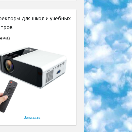
оекторы для школ и учебных
нтров
екча)
Заказать